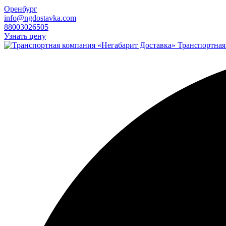
Оренбург
info@ngdostavka.com
88003026505
Узнать цену
Транспортная