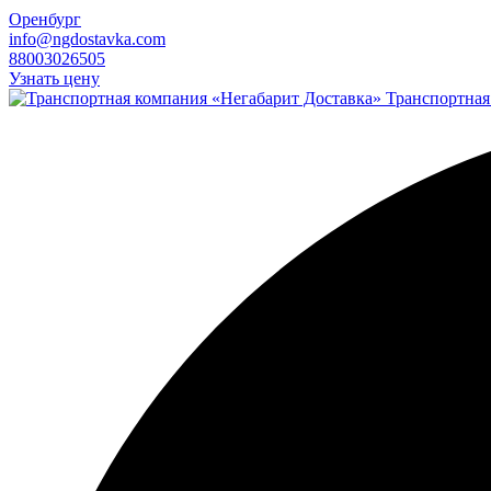
Оренбург
info@ngdostavka.com
88003026505
Узнать цену
Транспортная