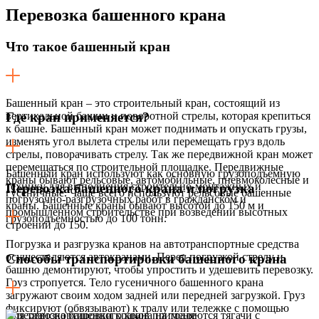
Перевозка
башенного крана
Что такое башенный кран
Башенный кран – это строительный кран, состоящий из
вертикальной башни и поворотной стрелы, которая крепиться
Где кран применяется?
к башне. Башенный кран может поднимать и опускать грузы,
изменять угол вылета стрелы или перемещать груз вдоль
стрелы, поворачивать стрелу. Так же передвижной кран может
перемещаться по строительной площадке. Передвижные
Башенный кран используют как основную грузоподъемную
краны бывают рельсовые, автомобильные, пневмоколесные и
технику для выполнения строительно-монтажных и
Перевозка башенного крана и погрузка
гусеничные. Чаще всего используют рельсовые башенные
погрузочно-разгрузочных работ в гражданском и
краны. Башенные краны бывают высотой до 150 м и
промышленном строительстве при возведении высотных
грузоподъемностью до 100 тонн.
строений до 150.
Погрузка и разгрузка кранов на автотранспортные средства
осуществляются автокранами. Перед погрузкой стрелу и
Способы транспортировки башенного крана
башню демонтируют, чтобы упростить и удешевить перевозку.
Груз стропуется. Тело гусеничного башенного крана
загружают своим ходом задней или передней загрузкой. Груз
фиксируют (обвязывают) к тралу или тележке с помощью
Для транспортировки кранов применяются тягачи с