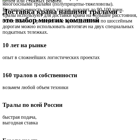
цепей или стяжных ремней.
многоосными тралами (полуприцепы-тяжеловозы).
Грузоподъемность таких тралов доходит до 90-100 тонн.
Доставка крана нашими тралами -
Тралы используют для доставки крана на большие расстояния,
это выбор многих компаний
более 800 км. При перевозке крана до 800 км по шоссейным
дорогам можно использовать автотягач на двух специальных
подкатных тележках.
10 лет на рынке
опыт в сложнейших логистических проектах
160 тралов в собственности
возьмем любой объем техники
Тралы по всей России
быстрая подача,
выгодная ставка