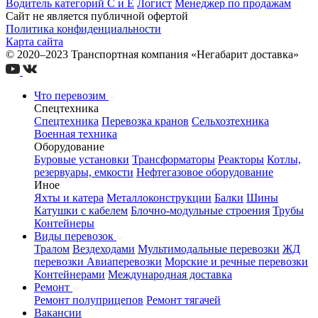
Водитель категорий С и Е
Логист
Менеджер по продажам
Сайт не является публичной офертой
Политика конфиденциальности
Карта сайта
© 2020–2023 Транспортная компания «Негабарит доставка»
Что перевозим
Спецтехника
Спецтехника
Перевозка кранов
Сельхозтехника
Военная техника
Оборудование
Буровые установки
Трансформаторы
Реакторы
Котлы,
резервуары, емкости
Нефтегазовое оборудование
Иное
Яхты и катера
Металлоконструкции
Балки
Шины
Катушки с кабелем
Блочно-модульные строения
Трубы
Контейнеры
Виды перевозок
Тралом
Вездеходами
Мультимодальные перевозки
ЖД
перевозки
Авиаперевозки
Морские и речные перевозки
Контейнерами
Международная доставка
Ремонт
Ремонт полуприцепов
Ремонт тягачей
Вакансии