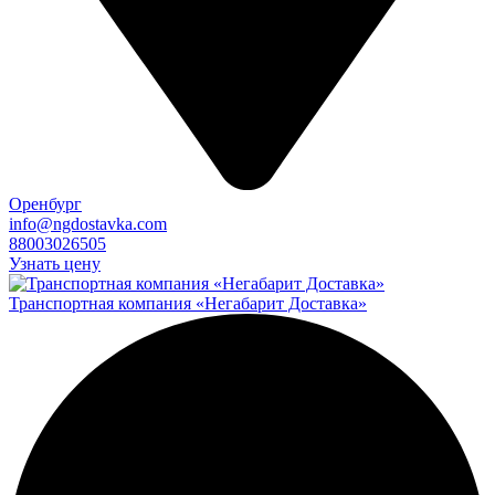
Оренбург
info@ngdostavka.com
88003026505
Узнать цену
Транспортная компания «Негабарит Доставка»