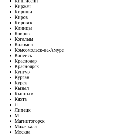
Кингисепп
Киржач
Кириши
Киров
Кировск
Клинцы
Ковров
Когалым
Коломна
Комсомольск-на-Амуре
Копейск
Краснодар
Красноярск
Кунгур
Курган
Курск
Кызыл
Кыштым
Кяхта
Л
Липецк
М
Магнитогорск
Махачкала
Москва