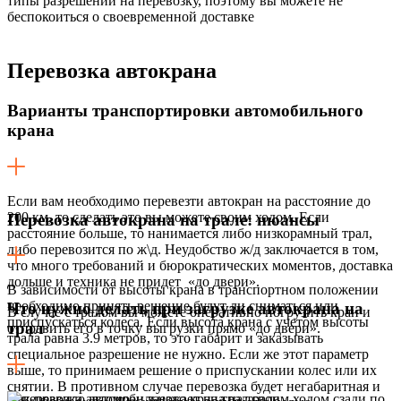
типы разрешений на перевозку, поэтому вы можете не
беспокоиться о своевременной доставке
Перевозка
автокрана
Варианты транспортировки автомобильного
крана
Если вам необходимо перевезти автокран на расстояние до
200 км, то сделать это вы можете своим ходом. Если
Перевозка автокрана на трале: нюансы
расстояние больше, то нанимается либо низкорамный трал,
либо перевозится по ж\д. Неудобство ж/д заключается в том,
что много требований и бюрократических моментов, доставка
дольше и техника не придет «до двери».
В зависимости от высоты крана в транспортном положении
необходимо принять решение будут ли сниматься или
Что нужно делать при загрузке автокрана на
В случае с тралом вы можете оперативно погрузить кран и
приспускаться колеса. Если высота крана с учетом высоты
трал
отправить его в точку выгрузки прямо «до двери».
трала равна 3.9 метров, то это габарит и заказывать
специальное разрешение не нужно. Если же этот параметр
выше, то принимаем решение о приспускании колес или их
снятии. В противном случае перевозка будет негабаритная и
Как правило автокран заезжает на трал своим ходом сзади по