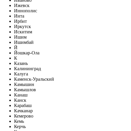
Иваново
Ижевск
Иннополис
Инта
Ирбит
Иркутск
Искитим
Ишим
Ишимбай
Й
Йошкар-Ола
К
Казань
Калининград
Калуга
Каменск-Уральский
Камышин
Камышлов
Канаш
Канск
Карабаш
Качканар
Кемерово
Кемь
Керчь