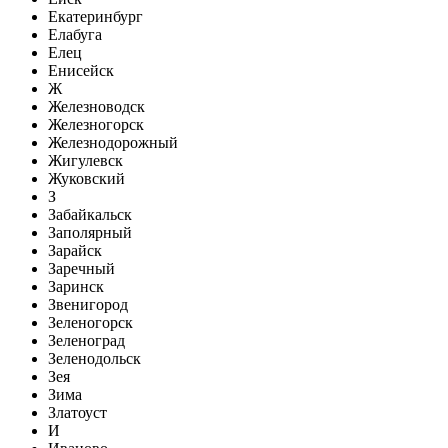
Екатеринбург
Елабуга
Елец
Енисейск
Ж
Железноводск
Железногорск
Железнодорожный
Жигулевск
Жуковский
З
Забайкальск
Заполярный
Зарайск
Заречный
Заринск
Звенигород
Зеленогорск
Зеленоград
Зеленодольск
Зея
Зима
Златоуст
И