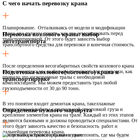
С чего начать перевозку крана
Планирование. Отталкиваясь от модели и модификации
крана, мы должны понять, как его демонтировать перед
Перевозка козлового крана: выбор
транспортировкой. От этого будет зависеть выбор
автотранспорта
транспортного средства для перевозки и конечная стоимость.
После определения весогабаритных свойств козлового крана
и его демонтажа мы выбираем транспорт для перевозки, как
Подготовка козлового(мостового) крана к
правило это низкорамные тралы с необходимой
транспортировке
комплектацией. Мы можем предоставить трал любой
грузоподъемности от 30 до 90 тонн.
В это понятие входит демонтаж крана, такеллажные
(погрузочные) работы с правильной строповкой груза и
Определение нужного маршрута
крепление элементов крана на трале. Каждый из этих этапов
являются базовыми и должны проводиться специалистами. От
этого будет зависеть качество и безопасность работ и
дальнейшая перевозка крана.
После выбора транспорта нам нужно понять, где мы будем