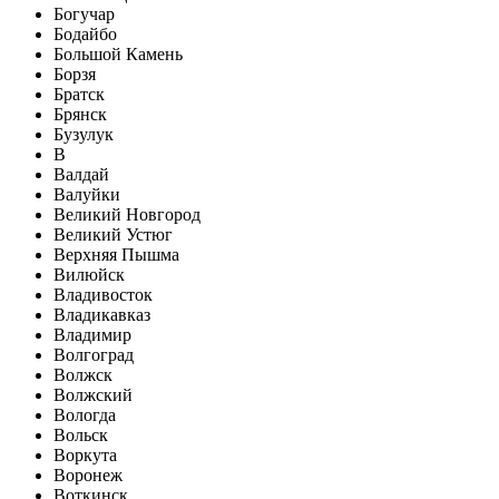
Богучар
Бодайбо
Большой Камень
Борзя
Братск
Брянск
Бузулук
В
Валдай
Валуйки
Великий Новгород
Великий Устюг
Верхняя Пышма
Вилюйск
Владивосток
Владикавказ
Владимир
Волгоград
Волжск
Волжский
Вологда
Вольск
Воркута
Воронеж
Воткинск