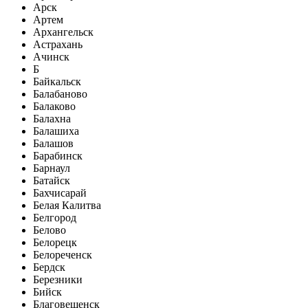
Арск
Артем
Архангельск
Астрахань
Ачинск
Б
Байкальск
Балабаново
Балаково
Балахна
Балашиха
Балашов
Барабинск
Барнаул
Батайск
Бахчисарай
Белая Калитва
Белгород
Белово
Белорецк
Белореченск
Бердск
Березники
Бийск
Благовещенск