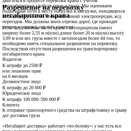
двигаться в процессе перевозки крана с учетом
весогабаритных свойств груза и трала. Мы оцениваем
Разрешение на перевозку
подъездные пути к месту погрузки и выгрузки, находящихся
негабаритного крана
по маршруту мостов, тоннелей, линий электропередач, ж/д
переездов. Мы должны знать отрезки дорог, где проводят
ремонт и отрезки, где есть сужения.
Если загруженные части крана с автоприцепом имеют
ширину более 2,55 м и(или) длину более 20 м и(или) высоту
3,99 м или вес груза вместе с автопоездом более 44 тон, то
необходимо иметь специальное разрешение на перевозку.
Последствия отсутствия разрешения на транспортировку
негабаритного крана
Водителя
К штрафу до 2500 ₽
или лишению прав
на 6 месяцев
Должностное лицо
К штрафу до 20 000 ₽
Юридическое лицо
К штрафу 100 000–500 000 ₽
Клиента
К отправке транспортного средства на штрафстоянку и срыву
дат доставки груза
«Негабарит доставка» работает «по-белому»: у нас есть все