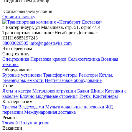
Подписываем договор
Согласовываем условия
Оставить заявку
г Екатеринбург, ул Малышева, стр. 51, офис 4/14
Транспортная компания «Негабарит Доставка»
ИНН 6685197243
88003026505
info@ngdostavka.com
Что перевозим
Спецтехнику
Спецтехника
Перевозка кранов
Сельхозтехника
Военная
техника
Оборудование
Буровые установки
Трансформаторы
Реакторы
Котлы,
резервуары, емкости
Нефтегазовое оборудование
Иное
Яхты и катера
Металлоконструкции
Балки
Шины
Катушки с
кабелем
Блочно-модульные строения
Трубы
Контейнеры
Как перевозим
Тралом
Вездеходами
Мультимодальные перевозки
ЖД
перевозки
Международная доставка
Ремонт
Тягачей
Полуприцепов
Вакансии