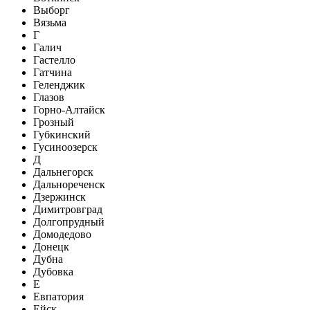
Выборг
Вязьма
Г
Галич
Гастелло
Гатчина
Геленджик
Глазов
Горно-Алтайск
Грозный
Губкинский
Гусиноозерск
Д
Дальнегорск
Дальнореченск
Дзержинск
Димитровград
Долгопрудный
Домодедово
Донецк
Дубна
Дубовка
Е
Евпатория
Ейск