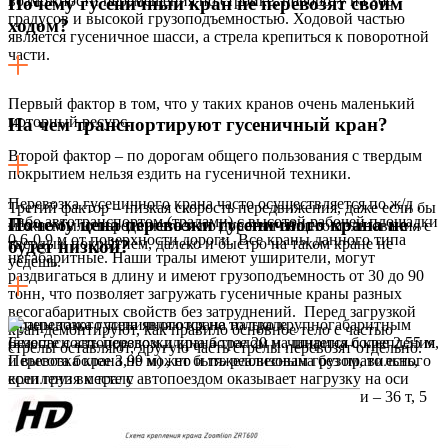
возможности перемещения по стройке, повороту на 360
Почему гусеничный кран не перевозят своим
градусов и высокой грузоподъемностью. Ходовой частью
ходом?
является гусеничное шасси, а стрела крепиться к поворотной
части.
Первый фактор в том, что у таких кранов очень маленький
моторный ресурс.
На чем транспортируют гусеничный кран?
Второй фактор – по дорогам общего пользования с твердым
покрытием нельзя ездить на гусеничной техники.
Перевозка гусеничного крана часто осуществляется по ж/д ,
Третий фактор – низкая скорость передвижения, даже если бы
либо автотранспортом (тралами) с высотой рабочей площадки
Почему цена перевозки гусеничного крана не
можно было передвигаться по дорогам общего пользования с
0,6-0,9 м от поверхности дороги. Все краны данного типа
твердым покрытием, далеко и быстро на таком кране не
будет низкой?
негабаритные. Наши тралы имеют уширители, могут
уедешь.
раздвигаться в длину и имеют грузоподъемность от 30 до 90
тонн, что позволяет загружать гусеничные краны разных
весогабаритных свойств без затруднений. Перед загрузкой
Краны такого типа являются не только крупногабаритным
кран демонтируют, как правило основное тело с частью
(вместе с автопоездом длина более 20 м., ширина более 2,55 м,
Безопасность перевозки крана тралом начинается с крепления
стрелы оставляют, другую часть стрелы перевозят отдельно.
и высота более 3,99 м) , но и тяжеловесным грузом, то есть,
Перевозка крана не может быть реализована без правильного
если груз вместе с автопоездом оказывает нагрузку на оси
крепления к тралу
более установленных пределов — 3 оси – 28 т, 4 оси – 36 т, 5
осей – 40 т, 6 осей – 44 т.