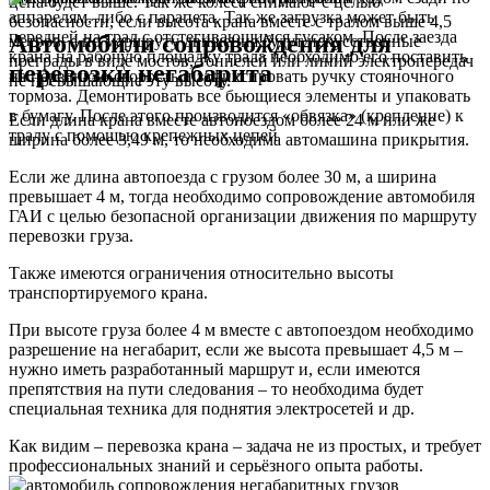
цена будет выше. Так же колеса снимают с целью
аппарелям, либо с парапета. Так же загрузка может быть
безопасности, если высота крана вместе с тралом выше 4,5
передней на трал с отстегивающимся гусаком. После заезда
Автомобили сопровождения
для
метров, а по маршруту движения будут искусственные
крана на рабочую площадку трала необходимо его поставить
преграды в виде мостов, тоннелей или линий электропередач
перевозки негабарита
на переднюю скорость и зафиксировать ручку стояночного
не превышающие эту высоту.
тормоза. Демонтировать все бьющиеся элементы и упаковать
в бумагу. После этого производится «обвязка» (крепление) к
Если длина крана вместе автопоездом более 24 м или же
тралу с помощью крепежных цепей
ширина более 3,49 м,
то необходима автомашина прикрытия.
Если же длина автопоезда c грузом более 30 м, а ширина
превышает 4 м, тогда
необходимо сопровождение автомобиля
ГАИ
с целью безопасной организации движения по маршруту
перевозки груза.
Также имеются ограничения относительно высоты
транспортируемого крана.
При высоте груза более 4 м вместе с автопоездом необходимо
разрешение на негабарит, если же высота превышает 4,5 м –
нужно иметь разработанный маршрут и, если имеются
препятствия на пути следования – то
необходима будет
специальная техника
для поднятия электросетей и др.
Как видим – перевозка крана – задача не из простых,
и требует
профессиональных знаний и серьёзного опыта работы.