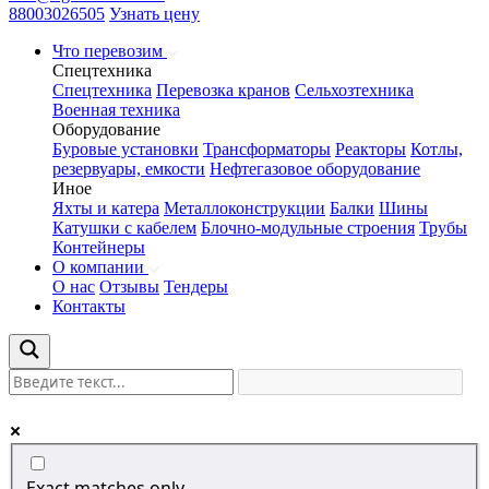
88003026505
Узнать цену
Что перевозим
Спецтехника
Спецтехника
Перевозка кранов
Сельхозтехника
Военная техника
Оборудование
Буровые установки
Трансформаторы
Реакторы
Котлы,
резервуары, емкости
Нефтегазовое оборудование
Иное
Яхты и катера
Металлоконструкции
Балки
Шины
Катушки с кабелем
Блочно-модульные строения
Трубы
Контейнеры
О компании
О нас
Отзывы
Тендеры
Контакты
Exact matches only