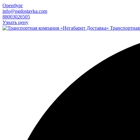
Оренбург
info@ngdostavka.com
88003026505
Узнать цену
Транспортная