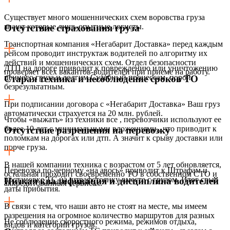
Существует много мошеннических схем воровства груза
знают которые лишь опытные логисты.
Отсутствие страхования груза
Транспортная компания «Негабарит Доставка» перед каждым
рейсом проводит инструктаж водителей по алгоритму их
действий и мошеннических схем. Отдел безопасности
ДТП на дороге приводит к повреждению или уничтожению
проверяет всех вакантов-водителей при приеме на работу.
ценного груза и долгим Судебный процессам, порой
Старая техника и несоблюдение сроков ТО
безрезультатным.
При подписании договора с «Негабарит Доставка» Ваш груз
автоматически страхуется на 20 млн. рублей.
Чтобы «выжать» из техники все , перевозчики используют ее
более 10 лет с минимальными вложениями,, что приводит к
Отсутствие разрешения на перевозку
поломкам на дорогах или дтп. А значит к срыву доставки или
порче груза.
В нашей компании техника с возрастом от 5 лет обновляется,
Перевозка по-черному «на авось» приводит к Штрафам и
остальная проходит своевременно ТО в собственном СТО и
постановке ТС на штрафстоянку вместе с грузом. Итог срыв
Низкая квалификация и дисциплина водителей
аккредитованных сервисах.
даты прибытия.
В связи с тем, что наши авто не стоят на месте, мы имеем
разрешения на огромное количество маршрутов для разных
Не соблюдение скоростного режима, режимов отдыха,
видов и категорий грузов.