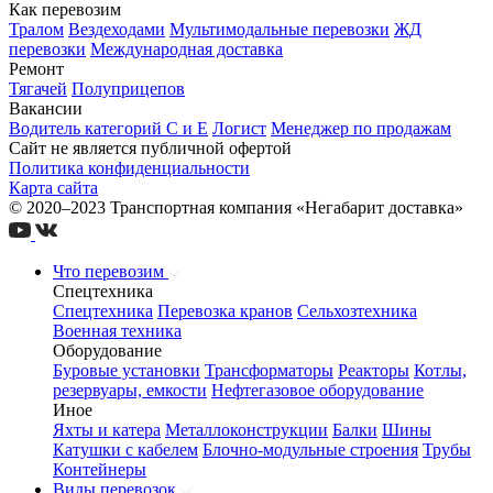
Как перевозим
Тралом
Вездеходами
Мультимодальные перевозки
ЖД
перевозки
Международная доставка
Ремонт
Тягачей
Полуприцепов
Вакансии
Водитель категорий С и Е
Логист
Менеджер по продажам
Сайт не является публичной офертой
Политика конфиденциальности
Карта сайта
© 2020–2023 Транспортная компания «Негабарит доставка»
Что перевозим
Спецтехника
Спецтехника
Перевозка кранов
Сельхозтехника
Военная техника
Оборудование
Буровые установки
Трансформаторы
Реакторы
Котлы,
резервуары, емкости
Нефтегазовое оборудование
Иное
Яхты и катера
Металлоконструкции
Балки
Шины
Катушки с кабелем
Блочно-модульные строения
Трубы
Контейнеры
Виды перевозок