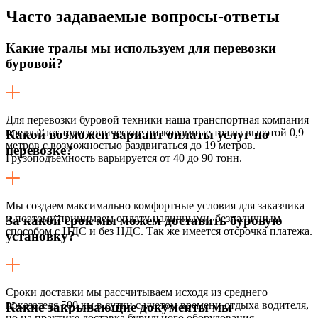
Часто задаваемые
вопросы-ответы
Какие тралы мы используем для перевозки
буровой?
Для перевозки буровой техники наша транспортная компания
предлагает телескопические низкорамные тралы высотой 0,9
Какой возможен вариант оплаты услуг по
метров с возможностью раздвигаться до 19 метров.
перевозке?
Грузоподъемность варьируется от 40 до 90 тонн.
Мы создаем максимально комфортные условия для заказчика
и поэтому принимаем оплату наличными, безналичным
За какой срок мы можем доставить буровую
способом с НДС и без НДС. Так же имеется отсрочка платежа.
установку?
Сроки доставки мы рассчитываем исходя из среднего
показателя 500 км в сутки с учетом времени отдыха водителя,
Какие закрывающие документы мы
но на практике доставка бурильного оборудования