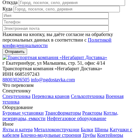
Откуда
Куда
Нажимая на кнопку, вы даёте согласие на обработку
персональных данных в соответствии c
Политикой
конфиденциальности
г Екатеринбург, ул Малышева, стр. 51, офис 4/14
Транспортная компания «Негабарит Доставка»
ИНН 6685197243
88003026505
info@ngdostavka.com
Что перевозим
Спецтехнику
Спецтехника
Перевозка кранов
Сельхозтехника
Военная
техника
Оборудование
Буровые установки
Трансформаторы
Реакторы
Котлы,
резервуары, емкости
Нефтегазовое оборудование
Иное
Яхты и катера
Металлоконструкции
Балки
Шины
Катушки с
кабелем
Блочно-модульные строения
Трубы
Контейнеры