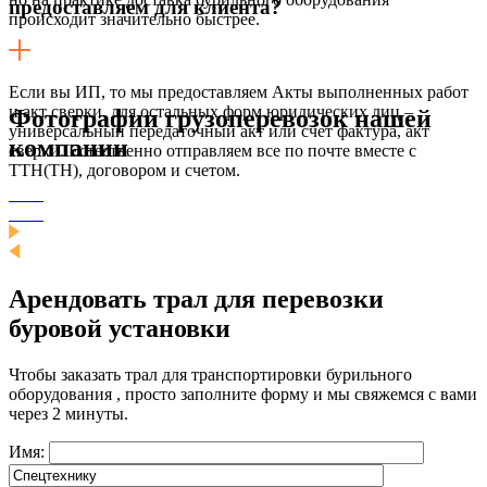
предоставляем для клиента?
происходит значительно быстрее.
Если вы ИП, то мы предоставляем Акты выполненных работ
и акт сверки, для остальных форм юридических лиц –
Фотографии грузоперевозок нашей
универсальный передаточный акт или счет фактура, акт
компании
сверки. Естественно отправляем все по почте вместе с
ТТН(ТН), договором и счетом.
Арендовать трал для перевозки
буровой установки
Чтобы заказать трал для транспортировки бурильного
оборудования , просто заполните форму и мы свяжемся с вами
через 2 минуты.
Имя: