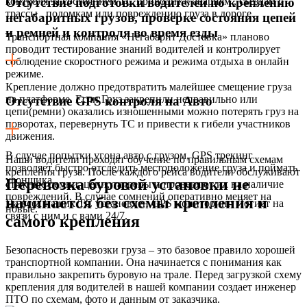
контроля за состоянием ТС приводит к авариям , съездам с
Отсутствие подготовки водителей по креплению
трассы , поломкам или повреждению груза в дороге.
негабаритных грузов, проверке состояния цепей
и ремней и контроля во время езды
Транспортная компания «Негабарит Доставка» планово
проводит тестирование знаний водителей и контролирует
соблюдение скоростного режима и режима отдыха в онлайн
режиме.
Крепление должно предотвратить малейшее смещение груза
на платформе. Если Груз закрепили неправильно или
Отсутствие GPS контроля на Авто
цепи(ремни) оказались изношенными можно потерять груз на
поворотах, перевернуть ТС и привести к гибели участников
движения.
В случае попытки угона авто с грузом, GPS трекинг
Наши водители проходят обучение по правильным схемам
позволяет быстро отследить местоположение груза и поймать
крепления груза. После каждого рейса водители обслуживают
угонщика.
Перевозка буровой установки не
стяжные ремни, цепи, талрепы и проверяют их на наличие
повреждений. В случае сомнений оперативно меняет на
начинается без схемы крепления и
На всех наших ТС установлен GPS мониторинг. Логист на
новые.
связи с ним и с вами 24/7.
самого крепления
Безопасность перевозки груза – это базовое правило хорошей
транспортной компании. Она начинается с понимания как
правильно закрепить буровую на трале. Перед загрузкой схему
крепления для водителей в нашей компании создает инженер
ПТО по схемам, фото и данным от заказчика.