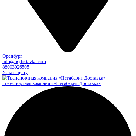
Оренбург
info@ngdostavka.com
88003026505
Узнать цену
Транспортная компания «Негабарит Доставка»