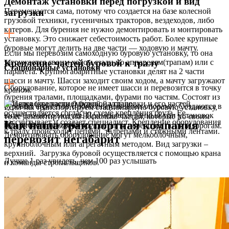
Демонтаж установки перед погрузкой и вид
Перемещается сама, потому что создается на базе колесной
загрузки
грузовой техники, гусеничных тракторов, вездеходов, либо
катеров. Для бурения не нужно демонтировать и монтировать
установку. Это снижает себестоимость работ. Более крупные
буровые могут делить на две части — ходовую и мачту.
Если мы перевозим самоходную буровую установку, то она
загружается своим ходом сзади по аппарелям(трапам) или с
Крепление частей буровой к тралу
Стационарные установки
парапета. Крупногабаритные установки делят на 2 части
шасси и мачту. Шасси заходит своим ходом, а мачту загружают
Оборудование, которое не имеет шасси и перевозится в точку
краном.
бурения тралами, площадками, фурами по частям. Состоят из
Обвязка (крепление) буровой установки и его частей
буровых агрегатов с дополнительными опорами. Создаются в
Если мы транспортируем стационарную буровую установку,
осуществляется согласно схеме крепления груза. Ее
виде блочного модуля. Применяется данный тип установок
то ее демонтируют на несколько частей, которые по своим
рассчитывает и создает специалист. Крепление оборудования
Как наша транспортная компания
при нефте и газодобыче.
габаритам позволяют осуществить перевозку по автодорогам.
к тралу происходит цепями, талрепами и стяжными лентами.
Демонтировать оборудование могут мелкоблочным,
перевозит негабарит
крупноблочным или агрегатным методом. Вид загрузки –
верхний. Загрузка буровой осуществляется с помощью крана
Лучше 1 раз увидеть, чем 100 раз услышать
и команды стропальщиков.
Части буровой должны быть равномерно распределены на
трале при загрузке, так чтобы нагрузка на оси трала и тягача
были одинаковыми. В противном случае это черевато
поломкой трала.