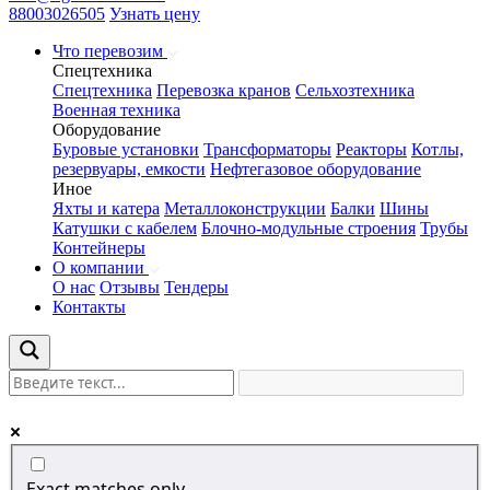
88003026505
Узнать цену
Что перевозим
Спецтехника
Спецтехника
Перевозка кранов
Сельхозтехника
Военная техника
Оборудование
Буровые установки
Трансформаторы
Реакторы
Котлы,
резервуары, емкости
Нефтегазовое оборудование
Иное
Яхты и катера
Металлоконструкции
Балки
Шины
Катушки с кабелем
Блочно-модульные строения
Трубы
Контейнеры
О компании
О нас
Отзывы
Тендеры
Контакты
Exact matches only