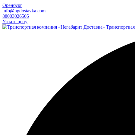
Оренбург
info@ngdostavka.com
88003026505
Узнать цену
Транспортная