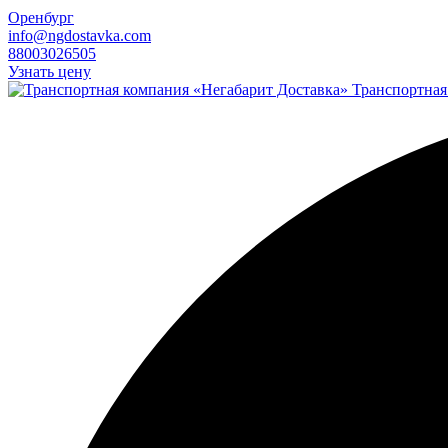
Оренбург
info@ngdostavka.com
88003026505
Узнать цену
Транспортная