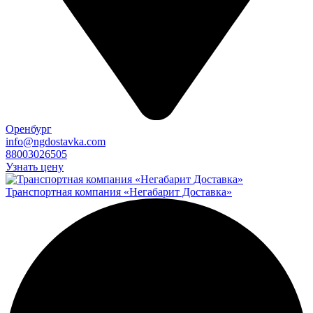
Оренбург
info@ngdostavka.com
88003026505
Узнать цену
Транспортная компания «Негабарит Доставка»