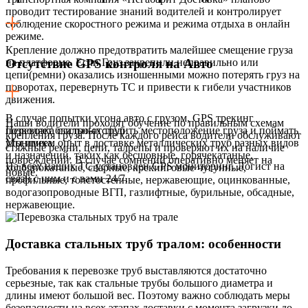
проводит тестирование знаний водителей и контролирует
соблюдение скоростного режима и режима отдыха в онлайн
режиме.
Крепление должно предотвратить малейшее смещение груза
на платформе. Если Груз закрепили неправильно или
Отсутствие GPS контроля на Авто
цепи(ремни) оказались изношенными можно потерять груз на
поворотах, перевернуть ТС и привести к гибели участников
движения.
В случае попытки угона авто с грузом, GPS трекинг
Наши водители проходят обучение по правильным схемам
позволяет быстро отследить местоположение груза и поймать
Перевозка стальных труб
крепления груза. После каждого рейса водители обслуживают
угонщика.
Мы имеем опыт в доставке
металлических труб разных видов
стяжные ремни, цепи, талрепы и проверяют их на наличие
и назначений, таких как бесшовные, горячекатаные,
повреждений. В случае сомнений оперативно меняет на
На всех наших ТС установлен GPS мониторинг. Логист на
холоднокатаные, сварные, крекинговые чугунные,
новые.
связи с ним и с вами 24/7.
профильные, толстостенные, нержавеющие, оцинкованные,
водогазопроводные ВГП, газлифтные, бурильные, обсадные,
нержавеющие.
Доставка стальных труб тралом: особенности
Требования к перевозке труб выставляются достаточно
серьезные, так как стальные трубы большого диаметра и
длины имеют большой вес. Поэтому важно соблюдать меры
безопасности на всех этапах доставки с момента загрузки до