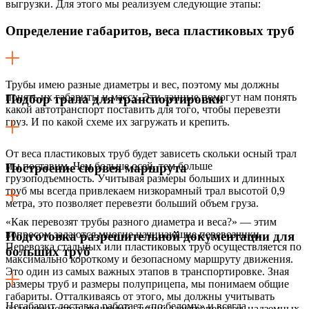
выгрузки. Для этого мы реализуем следующие этапы:
Определение габаритов, веса пластиковых труб
Трубы имею разные диаметры и вес, поэтому мы должны
понять их габариты и массу. Эти данные помогут нам понять
Подбор трала для транспортировки
какой автотранспорт поставить для того, чтобы перевезти
груз. И по какой схеме их загружать и крепить.
От веса пластиковых труб будет зависеть скольки осный трал
мы поставим. Чем больше осей, тем больше
Построение сюрвея маршрута
грузоподъемность. Учитывая размеры больших и длинных
труб мы всегда привлекаем низкорамный трал высотой 0,9
метра, это позволяет перевезти больший объем груза.
«Как перевозят трубы разного диаметра и веса?» — этим
вопросом задаются многие начинающие перевозчики.
Подготовка разрешительной документации для
Перевозка стальных или пластиковых труб осуществляется по
больших труб
максимально короткому и безопасному маршруту движения.
Это один из самых важных этапов в транспортировке. Зная
размеры труб и размеры полуприцепа, мы понимаем общие
габариты. Отталкиваясь от этого, мы должны учитывать
Негабарит доставка работает «по белому» и всегда
наличие мостов, тоннелей, линий электропередач, надземных