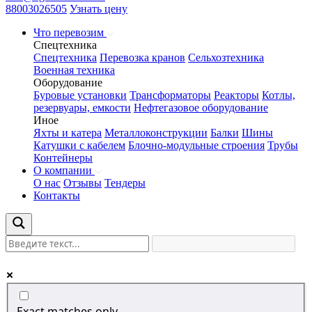
88003026505
Узнать цену
Что перевозим
Спецтехника
Спецтехника
Перевозка кранов
Сельхозтехника
Военная техника
Оборудование
Буровые установки
Трансформаторы
Реакторы
Котлы,
резервуары, емкости
Нефтегазовое оборудование
Иное
Яхты и катера
Металлоконструкции
Балки
Шины
Катушки с кабелем
Блочно-модульные строения
Трубы
Контейнеры
О компании
О нас
Отзывы
Тендеры
Контакты
Exact matches only