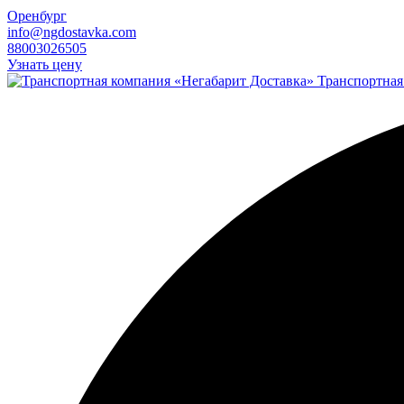
Оренбург
info@ngdostavka.com
88003026505
Узнать цену
Транспортная