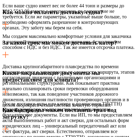
Если ваше судно имеет вес не более 44 тонн и размеры до
20*2,55*3,99 вместе с автопоездом, то разрешение не
Как можно оплатить доставку судна?
требуется. Если же параметры, указанные выше больше, то
необходимо оформлять разрешение в контролирующих
органах. Эту заботу мы берем на себя.
Мы создаем максимально комфортные условия для заказчика
и поэтому принимаем оплату наличными, безналичным
За какой срок мы можем доставить катер?
способом с НДС и без НДС. Так же имеется отсрочка платежа.
Доставка крупногабаритного плавсредства по времени
рассчитывается в зависимости от сложности маршрута, этапов
Какие закрывающие документы мы
согласования движения с различными организациями и
предоставляем для клиента?
региональными структурами. Как показывает практика
идеально спланировать сроки перевозки оборудования
невозможно, так как поведение участников дорожного
движения, излишняя пытливости проверяющих органов и в
После доставки яхты или катера и подписания ТН(ТТН)
целом бюрократическая система зачастую тормозит
грузополучателем мы предоставляем закрывающие
Как быстро мы можем поставить трал под
транспортировку.
бухгалтерские документы. Если вы ИП, то мы предоставляем
загрузку?
акты выполненных работ и акт сверки, для остальных форм
юридических лиц – универсальный передаточный акт или
счет фактура, акт сверки. Естественно, отправляем все
оригиналы по почте вместе с ТТН(ТН), договором и счетом.