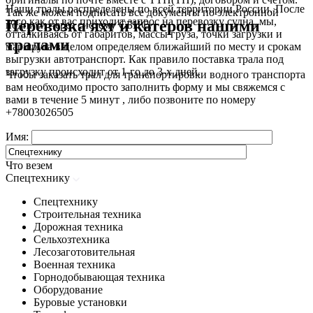
Наши тралы распределены по всей территории России. После
Так же можем подписать все документы по электронной
того как от вас приходит запрос на перевозку судна, мы,
Перевозка яхт и катеров нашими
подписи через систему СБИС.
отталкиваясь от габаритов, массы груза, точки загрузки и
тралами
маршрута в целом определяем ближайший по месту и срокам
выгрузки автотранспорт. Как правило поставка трала под
загрузку происходит от 1-го до 3-х дней.
Чтобы заказать трал для транспортировки водного транспорта
вам необходимо просто заполнить форму и мы свяжемся с
вами в течение 5 минут , либо позвоните по номеру
+78003026505
Имя:
Что везем
Спецтехнику
Спецтехнику
Строительная техника
Дорожная техника
Сельхозтехника
Лесозаготовительная
Военная техника
Горнодобывающая техника
Оборудование
Буровые установки