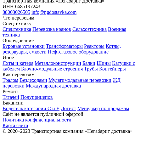
Транспортная компания «Негабарит Доставка»
ИНН 6685197243
88003026505
info@ngdostavka.com
Что перевозим
Спецтехнику
Спецтехника
Перевозка кранов
Сельхозтехника
Военная
техника
Оборудование
Буровые установки
Трансформаторы
Реакторы
Котлы,
резервуары, емкости
Нефтегазовое оборудование
Иное
Яхты и катера
Металлоконструкции
Балки
Шины
Катушки с
кабелем
Блочно-модульные строения
Трубы
Контейнеры
Как перевозим
Тралом
Вездеходами
Мультимодальные перевозки
ЖД
перевозки
Международная доставка
Ремонт
Тягачей
Полуприцепов
Вакансии
Водитель категорий С и Е
Логист
Менеджер по продажам
Сайт не является публичной офертой
Политика конфиденциальности
Карта сайта
© 2020–2023 Транспортная компания «Негабарит доставка»