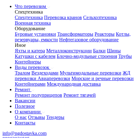
Что перевозим
Спецтехника
Спецтехника
Перевозка кранов
Сельхозтехника
Военная техника
Оборудование
Буровые установки
Трансформаторы
Реакторы
Котлы,
резервуары, емкости
Нефтегазовое оборудование
Иное
Яхты и катера
Металлоконструкции
Балки
Шины
Катушки с кабелем
Блочно-модульные строения
Трубы
Контейнеры
Виды перевозок
Тралом
Вездеходами
Мультимодальные перевозки
ЖД
перевозки
Авиаперевозки
Морские и речные перевозки
Контейнерами
Международная доставка
Ремонт
Ремонт полуприцепов
Ремонт тягачей
Вакансии
Полезное
О компании
О нас
Отзывы
Тендеры
Контакты
info@ngdostavka.com