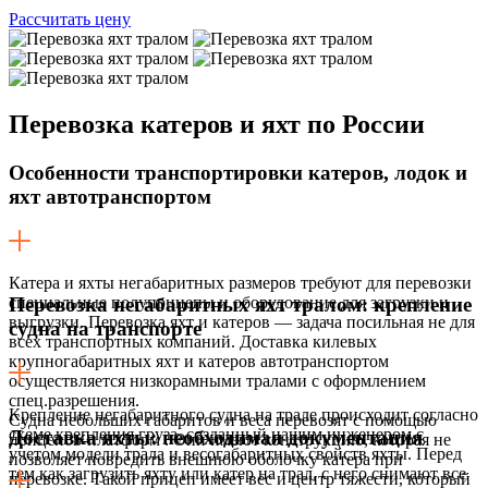
Рассчитать цену
Перевозка
катеров и яхт по России
Особенности транспортировки катеров, лодок и
яхт автотранспортом
Катера и яхты негабаритных размеров требуют для перевозки
специальные полуприцепы и оборудование для загрузки и
Перевозка негабаритных яхт тралом: крепление
выгрузки. Перевозка яхт и катеров — задача посильная не для
судна на транспорте
всех транспортных компаний. Доставка килевых
крупногабаритных яхт и катеров автотранспортом
осуществляется низкорамными тралами с оформлением
спец.разрешения.
Крепление негабаритного судна на трале происходит согласно
Судна небольших габаритов и веса перевозят с помощью
схеме крепления груза, созданный нашим инженером с
Доставка яхты: необходимая документация
прицепов-платформ . Они имеют конструкцию, которая не
учетом модели трала и весогабаритных свойств яхты. Перед
позволяет повредить внешнюю оболочку катера при
тем как загрузить яхту или катер на трал, с него снимают все
перевозке. Такой прицеп имеет вес и центр тяжести, который