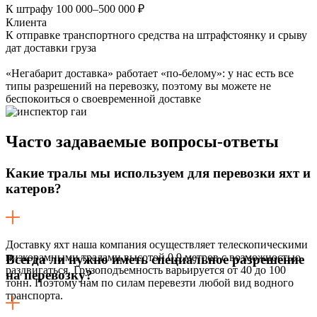
К штрафу 100 000–500 000 ₽
Клиента
К отправке транспортного средства на штрафстоянку и срыву
дат доставки груза
«Негабарит доставка» работает «по-белому»: у нас есть все
типы разрешений на перевозку, поэтому вы можете не
беспокоиться о своевременной доставке
Часто задаваемые
вопросы-ответы
Какие тралы мы используем для перевозки яхт и
катеров?
Доставку яхт наша компания осуществляет телескопическими
низкорамными тралами высотой 0,9 метров с возможностью
Всегда ли нужно иметь специальное разрешение
раздвигаться. Грузоподъемность варьируется от 40 до 100
на перевозку?
тонн. Поэтому нам по силам перевезти любой вид водного
транспорта.