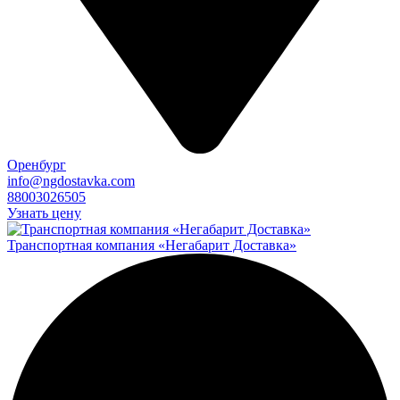
Оренбург
info@ngdostavka.com
88003026505
Узнать цену
Транспортная компания «Негабарит Доставка»