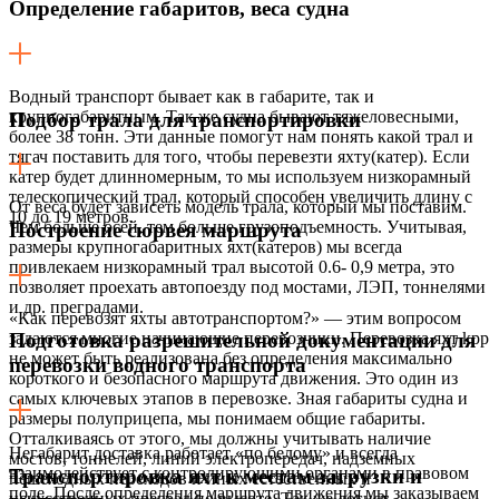
Определение габаритов, веса судна
Водный транспорт бывает как в габарите, так и
крупногабаритным. Так же судна бывают тяжеловесными,
Подбор трала для транспортировки
более 38 тонн. Эти данные помогут нам понять какой трал и
тягач поставить для того, чтобы перевезти яхту(катер). Если
катер будет длинномерным, то мы используем низкорамный
телескопический трал, который способен увеличить длину с
От веса будет зависеть модель трала, который мы поставим.
10 до 19 метров.
Чем больше осей, тем больше грузоподъемность. Учитывая,
Построение сюрвея маршрута
размеры крупногабаритных яхт(катеров) мы всегда
привлекаем низкорамный трал высотой 0.6- 0,9 метра, это
позволяет проехать автопоезду под мостами, ЛЭП, тоннелями
и др. преградами.
«Как перевозят яхты автотранспортом?» — этим вопросом
задаются многие начинающие перевозчики. Перевозка яхт kpp
Подготовка разрешительной документации для
не может быть реализована без определения максимально
перевозки водного транспорта
короткого и безопасного маршрута движения. Это один из
самых ключевых этапов в перевозке. Зная габариты судна и
размеры полуприцепа, мы понимаем общие габариты.
Отталкиваясь от этого, мы должны учитывать наличие
Негабарит доставка работает «по белому» и всегда
мостов, тоннелей, линий электропередач, надземных
взаимодействует с контролирующими органами в правовом
Транспортировка яхт к местам загрузки и
пешеходных переходов и иных естественных и
поле. После определения маршрута движения мы заказываем
искусственных преград по высоте. Так же логист