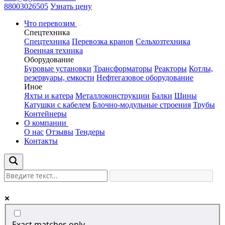
88003026505
Узнать цену
Что перевозим
Спецтехника
Спецтехника
Перевозка кранов
Сельхозтехника
Военная техника
Оборудование
Буровые установки
Трансформаторы
Реакторы
Котлы,
резервуары, емкости
Нефтегазовое оборудование
Иное
Яхты и катера
Металлоконструкции
Балки
Шины
Катушки с кабелем
Блочно-модульные строения
Трубы
Контейнеры
О компании
О нас
Отзывы
Тендеры
Контакты
Exact matches only