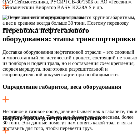
ОАО Сейсмотехника, РУСИЧ СВ-30/150Б от АО «Геосвип»,
Сейсмический Вибратор BASV KZ28A S и др.
Размеры данного оборудования являются крупногабаритным,
а вес в среднем всегда больше 30 тонн. Поэтому перевозку
осуществляют низкорамными тралами.
Перевозка нефтегазового
оборудования:
этапы транспортировки
Доставка оборудования нефтегазовой отрасли – это сложный
и многоэтапный логистический процесс, состоящий не только
из подбора и подачи трала, но и составления схем крепления,
сюрвея маршрута, подготовки разрешительной и
сопроводительной документации при необходимости.
Определение габаритов, веса оборудования
Нефтяное и газовое оборудование бывает как в габарите, так и
крупногабаритным. Так же оно бывает тяжеловесным, более
Подбор трала для транспортировки
30 тонн. Эти данные помогут нам понять какой трал и тягач
поставить для того, чтобы перевезти груз.