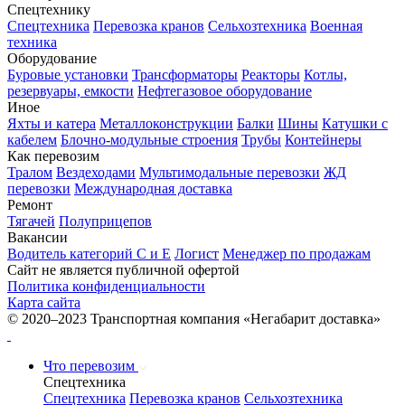
Спецтехнику
Спецтехника
Перевозка кранов
Сельхозтехника
Военная
техника
Оборудование
Буровые установки
Трансформаторы
Реакторы
Котлы,
резервуары, емкости
Нефтегазовое оборудование
Иное
Яхты и катера
Металлоконструкции
Балки
Шины
Катушки с
кабелем
Блочно-модульные строения
Трубы
Контейнеры
Как перевозим
Тралом
Вездеходами
Мультимодальные перевозки
ЖД
перевозки
Международная доставка
Ремонт
Тягачей
Полуприцепов
Вакансии
Водитель категорий С и Е
Логист
Менеджер по продажам
Сайт не является публичной офертой
Политика конфиденциальности
Карта сайта
© 2020–2023 Транспортная компания «Негабарит доставка»
Что перевозим
Спецтехника
Спецтехника
Перевозка кранов
Сельхозтехника