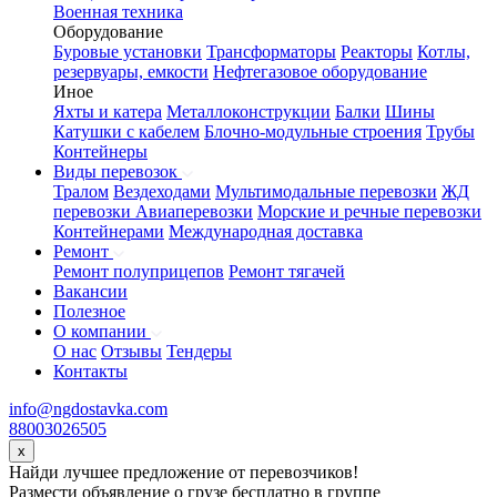
Военная техника
Оборудование
Буровые установки
Трансформаторы
Реакторы
Котлы,
резервуары, емкости
Нефтегазовое оборудование
Иное
Яхты и катера
Металлоконструкции
Балки
Шины
Катушки с кабелем
Блочно-модульные строения
Трубы
Контейнеры
Виды перевозок
Тралом
Вездеходами
Мультимодальные перевозки
ЖД
перевозки
Авиаперевозки
Морские и речные перевозки
Контейнерами
Международная доставка
Ремонт
Ремонт полуприцепов
Ремонт тягачей
Вакансии
Полезное
О компании
О нас
Отзывы
Тендеры
Контакты
info@ngdostavka.com
88003026505
x
Найди лучшее предложение от перевозчиков!
Размести объявление о грузе бесплатно в группе