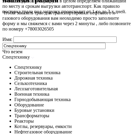
нашими тралами
точки загрузки и маршрута в целом определяем ближайший
по месту и срокам выгрузки автотранспорт. Как правило
поставка трала под загрузку происходит от 1-го до 3-х дней.
Чтобы заказать трал для транспортировки нефтяного и
газового оборудования вам неоходимо просто заполните
форму и мы свяжемся с вами через 2 минуты , либо позвоните
по номеру
+78003026505
Имя:
Что везем
Спецтехнику
Спецтехнику
Строительная техника
Дорожная техника
Сельхозтехника
Лесозаготовительная
Военная техника
Горнодобывающая техника
Оборудование
Буровые установки
Трансформаторы
Реакторы
Котлы, резервуары, емкости
Нефтегазовое оборудование