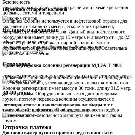
Безопасность
груз крепиться к тралу согласно расчетам и схеме крепления
Перевозка отпарной колонны
цепями, лентами и талрепами
Отпарная колонна используется в нефтегазовой отрасли для
выделения из жидких смесей легколетучих примесей,
Наличие разрешений
например, растворенных газов. Данный вид нефтегазового
оборудования имеет длину до 15 метров и диаметр от 1 до 2,5
оформляем разрешения
метров. Транспортировка отпарной колонны может
на перевозку крупногабаритного оборудования
осуществляться фурой, на площадке или трале. Обязательна
установка ложементов.
Страховка
Транспортировка колонны регенерации МДЭА Т-4001
страхуем ответственность перевозчика на всю стоимость груза
Применяется при абсорбционном извлечении из природного
газа водяных паров, углеводородных и кислых компонентов.
Колонна регенерации имеет массу в 30 тонн, длину 31,5 метр,
30-90 тонн
диаметр 2,75 м. Оборудование является длинномерным
грузом, поэтому перевозка колонны осуществляется с
помощью телескопического или модульного трала и
грузоподъемность – можем перевезти негабаритное и
автомобилей прикрытия. Очень важно провести подбор
тяжеловесное нефтегазовое оборудование
оптимального и безопасного маршрута движения с таким
грузом.
Отсрочка платежа
Доставка камер пуска и приема средств очистки и