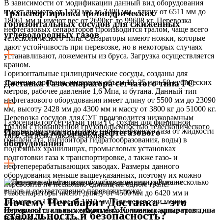
В зависимости от модификации данный вид оборудования
имеет диаметр от 1200 мм до 3400 мм , длину от 6511 мм до
Транспортировка цилиндрических
18061 мм и имеют вес от 2690кг до 99608 кг. Перевозка
горизонтальных сосудов для сжиженных
нефтегазовых сепараторов производится тралом, чаще всего
углеводородных газов
телескопического типа. Сепараторы имеют ножки, которые
дают устойчивость при перевозке, но в некоторых случаях
устанавливают, ложементы из бруса. Загрузка осуществляется
краном.
Горизонтальные цилиндрические сосуды, созданы для
хранения пропана, имеющих объем 10, 25 или 50 кубических
Доставка Газосепаратора сетчатого типа ГС
метров, рабочее давление 1,6 Мпа, и бутана. Данный тип
нефтегазового оборудования имеет длину от 5500 мм до 23090
мм, высоту 2428 мм до 4300 мм и массу от 3800 кг до 51000 кг.
Перевозка сосудов для СУГ производится низкорамным
Газосепаратор сетчатый типа ГС создан для финишной
тралом с повышенной грузоподъемностью телескопического
очистки природного и попутного нефтяного газа от жидкости
Перевозка колонного нефтегазового
типа. Загрузка так же верхняя.
(конденсата, ингибитора гидратообразования, воды) в
оборудования
подземных хранилищах, промысловых установках
подготовки газа к транспортировке, а также газо- и
нефтеперерабатывающих заводах. Размеры данного
оборудования меньше вышеуказанных, поэтому их можно
Колонное нефтегазовое оборудование делиться на несколько
перевозить по несколько единиц на одном трале.
видов и соответственно перевозки тоже:
Газосепараторы имеют длину от 4500 мм до 6420 мм и
Почему Негабарит Доставка – это
диаметр от 1100 мм до 1810 мм. Для перевозки можно
Перевозка стальных емкостных Колонных аппаратов типа
использовать как низкорамные так и высокорамные тралы,
стабильность и безопасность?
ВЭЭ
площадки и даже фуры.