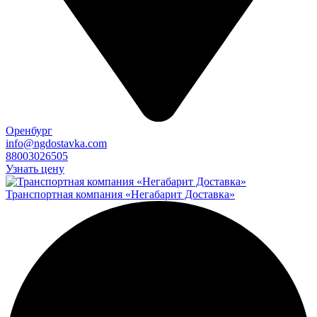
Оренбург
info@ngdostavka.com
88003026505
Узнать цену
Транспортная компания «Негабарит Доставка»