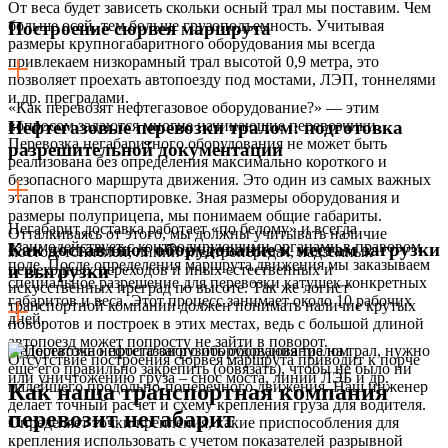
От веса будет зависеть скольки осный трал мы поставим. Чем
больше осей, тем больше грузоподъемность. Учитывая
Построение сюрвея маршрута
размеры крупногабаритного оборудования мы всегда
привлекаем низкорамный трал высотой 0,9 метра, это
позволяет проехать автопоезду под мостами, ЛЭП, тоннелями
и др. преградами.
«Как перевозят нефтегазовое оборудование?» — этим
вопросом задаются многие начинающие перевозчики.
Нефтегазовые перевозки тралом: подготовка
Перевозка негабаритного оборудования не может быть
разрешительной документации
реализована без определения максимально короткого и
безопасного маршрута движения. Это один из самых важных
этапов в транспортировке. Зная размеры оборудования и
размеры полуприцепа, мы понимаем общие габариты.
Негабарит доставка работает «по белому» и всегда
Отталкиваясь от этого, мы должны учитывать наличие
взаимодействует с контролирующими органами в правовом
Как доставляют оборудование к местам загрузки
мостов, тоннелей, линий электропередач, надземных
поле. После определения маршрута движения мы заказываем
пешеходных переходов и иных естественных и
и выгрузки
специальное разрешение для перевозки катушек конкретных
искусственных преград по высоте. Так же логист
габаритов и веса. Этот процесс занимает около 10 рабочих
транспортной компании должен понимать наличие крутых
дней.
поворотов и построек в этих местах, ведь с большой длиной
автопоезд может попросту не зайти в поворот.
Недостаточно просто загрузить оборудование на трал, нужно
Отсутствие построения сюрвея маршрута приводит к порче
еще его правильно закрепить (обвязать), чтобы не было ни
или уничтожению груза – снос моста, линий ЛЭБ и др.
малейшего продольно-поперечного движения. Наш инженер
Как наша транспортная компания
делает точный расчет и схему крепления груза для водителя.
перевозит негабарит
Определяет точки крепления, какие приспособления для
крепления использовать с учетом показателей разрывной