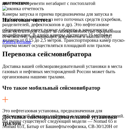
диагностики
мы готовы перевезти негабарит с постоплатой
Камеры запуска и приема предназначены для запуска в
Налоговая чистота
трубопровод и приема из него поточных средств (скребков,
разделителей, дефектоскопов и др). Это нефтегазовое
оборудование имеет разные габариты в зависимости от
штат бухгалтеров следит за своевременностью оформления
модификации. В длину камеры достигают 16 метров и
отчетностей, закрывающих документов и выплат НДС
диаметр от 0,15 до 2,5 метров. Транспортировка камер пуско-
Узнать больше
приема может осуществляться площадкой или тралом.
Перевозка
сейсмовибратора
Доставка вашей сейсморазведовательной установки в места
газовых и нефтяных месторождений России может быть
организована нашими тралами.
Что такое мобильный сейсмовибратор
Это нефтегазовая установка, предназначенная для
сейсмической разведки нефтяных и газовых месторождений.
Доставка сейсморазведовательной установки
На рынке существуют следующий модели — Nоmad 65 и
тралом
Nоmad 65T, Батыр от Башнефтьгеофизика, CВ-30/120Н от