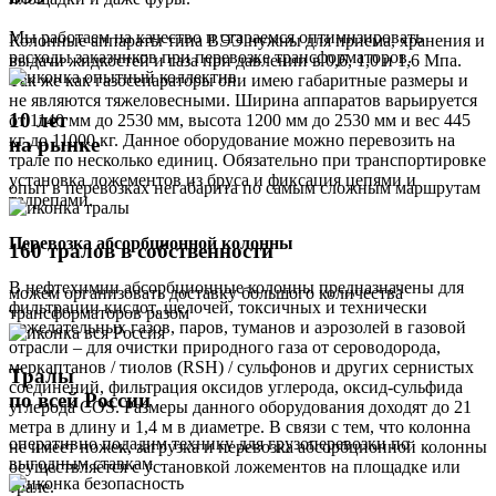
Мы работаем на качество и стараемся оптимизировать
Колонные аппараты типа ВЭЭ нужны для приема, хранения и
расходы заказчиков при перевозке трансформаторов.
выдачи жидкостей и газа при давлении в 0,6, 1,0 и 1,6 Мпа.
Так же как газосепараторы они имею габаритные размеры и
не являются тяжеловесными. Ширина аппаратов варьируется
10 лет
от 1140 мм до 2530 мм, высота 1200 мм до 2530 мм и вес 445
кг до 11000 кг. Данное оборудование можно перевозить на
на рынке
трале по несколько единиц. Обязательно при транспортировке
установка ложементов из бруса и фиксация цепями и
опыт в перевозках негабарита по самым сложным маршрутам
талрепами.
Перевозка абсорбционной колонны
160 тралов в собственности
В нефтехимии абсорбционные колонны предназначены для
можем организовать доставку большого количества
фильтрации кислот, щелочей, токсичных и технически
трансформаторов разом
нежелательных газов, паров, туманов и аэрозолей в газовой
отрасли – для очистки природного газа от сероводорода,
меркаптанов / тиолов (RSH) / сульфонов и других сернистых
Тралы
соединений, фильтрация оксидов углерода, оксид-сульфида
по всей России
углерода COS. Размеры данного оборудования доходят до 21
метра в длину и 1,4 м в диаметре. В связи с тем, что колонна
оперативно подадим технику для грузоперевозки по
не имеет ножек, загрузка и перевозка абсорбционной колонны
выгодным ставкам
осуществляется с установкой ложементов на площадке или
трале.