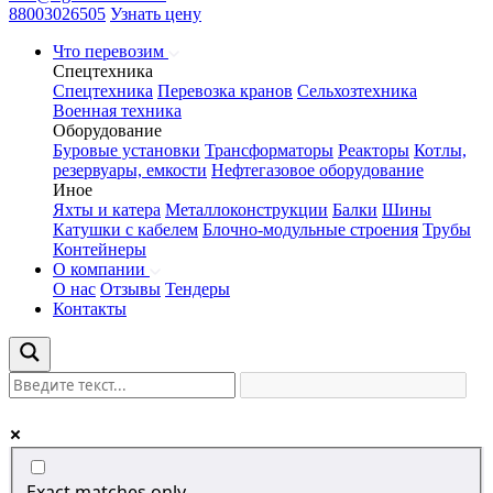
88003026505
Узнать цену
Что перевозим
Спецтехника
Спецтехника
Перевозка кранов
Сельхозтехника
Военная техника
Оборудование
Буровые установки
Трансформаторы
Реакторы
Котлы,
резервуары, емкости
Нефтегазовое оборудование
Иное
Яхты и катера
Металлоконструкции
Балки
Шины
Катушки с кабелем
Блочно-модульные строения
Трубы
Контейнеры
О компании
О нас
Отзывы
Тендеры
Контакты
Exact matches only