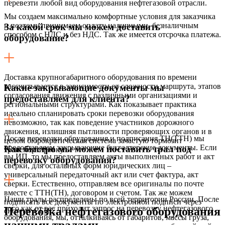
перевезти любой вид оборудования нефтегазовой отрасли.
Мы создаем максимально комфортные условия для заказчика
и поэтому принимаем оплату наличными, безналичным
За какой срок мы можем доставить
способом с НДС и без НДС. Так же имеется отсрочка платежа.
оборудование?
Доставка крупногабаритного оборудования по времени
рассчитывается в зависимости от сложности маршрута, этапов
Какие закрывающие документы мы
согласования движения с различными организациями и
предоставляем для клиента?
региональными структурами. Как показывает практика
идеально спланировать сроки перевозки оборудования
невозможно, так как поведение участников дорожного
движения, излишняя пытливости проверяющих органов и в
После перевозки обрудования и подписания ТН(ТТН) мы
целом бюрократическая система зачастую тормозит
предоставляем закрывающие бухгалтерские документы. Если
Как быстро мы можем поставить трал под
транспортировку.
вы ИП, то мы предоставляем акты выполненных работ и акт
перевозку оборудования?
сверки, для остальных форм юридических лиц –
универсальный передаточный акт или счет фактура, акт
сверки. Естественно, отправляем все оригиналы по почте
вместе с ТТН(ТН), договором и счетом. Так же можем
Наши тралы распределены по всей территории России. После
подписать все документы по электронной подписи через
того как от вас приходит запрос на перевозку нефтегазового
Перевозка нефтегазового оборудования
систему СБИС.
оборудования, мы, отталкиваясь от габаритов, массы груза,