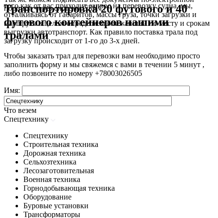
того как от вас приходит запрос на перевозку судна, мы,
Транспортировка 20 футового и 40
подписи через систему СБИС.
отталкиваясь от габаритов, массы груза, точки загрузки и
футового контейнеров нашими
маршрута в целом определяем ближайший по месту и срокам
выгрузки автотранспорт. Как правило поставка трала под
тралами
загрузку происходит от 1-го до 3-х дней.
Чтобы заказать трал для перевозки вам необходимо просто
заполнить форму и мы свяжемся с вами в течении 5 минут ,
либо позвоните по номеру
+78003026505
Имя:
Что везем
Спецтехнику
Спецтехнику
Строительная техника
Дорожная техника
Сельхозтехника
Лесозаготовительная
Военная техника
Горнодобывающая техника
Оборудование
Буровые установки
Трансформаторы