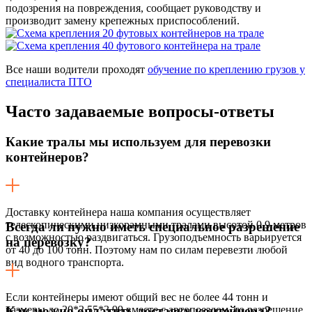
подозрения на повреждения, сообщает руководству и
производит замену крепежных приспособлений.
Все наши водители проходят
обучение по креплению грузов у
специалиста ПТО
Часто задаваемые
вопросы-ответы
Какие тралы мы используем для перевозки
контейнеров?
Доставку контейнера наша компания осуществляет
телескопическими низкорамными тралами высотой 0,9 метров
Всегда ли нужно иметь специальное разрешение
с возможностью раздвигаться. Грузоподъемность варьируется
на перевозку?
от 40 до 100 тонн. Поэтому нам по силам перевезти любой
вид водного транспорта.
Если контейнеры имеют общий вес не более 44 тонн и
размеры до 20*2,55*3,99 вместе с автопоездом, то разрешение
Как можно оплатить доставку контейнера?