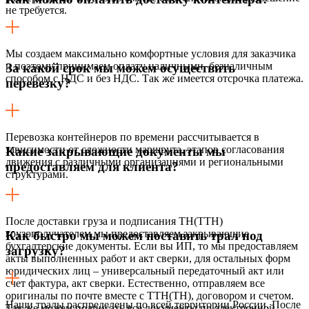
не требуется.
Мы создаем максимально комфортные условия для заказчика
и поэтому принимаем оплату наличными, безналичным
За какой срок мы можем осуществить
способом с НДС и без НДС. Так же имеется отсрочка платежа.
перевезку?
Перевозка контейнеров по времени рассчитывается в
зависимости от сложности маршрута, этапов согласования
Какие закрывающие документы мы
движения с различными организациями и региональными
предоставляем для клиента?
структурами.
После доставки груза и подписания ТН(ТТН)
грузополучателем мы предоставляем закрывающие
Как быстро мы можем поставить трал под
бухгалтерские документы. Если вы ИП, то мы предоставляем
загрузку?
акты выполненных работ и акт сверки, для остальных форм
юридических лиц – универсальный передаточный акт или
счет фактура, акт сверки. Естественно, отправляем все
оригиналы по почте вместе с ТТН(ТН), договором и счетом.
Наши тралы распределены по всей территории России. После
Так же можем подписать все документы по электронной