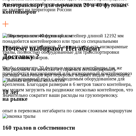
оно снижает потребность в складских помещениях, которых
Автотранспорт для перевозки 20 и 40 футовых
не хватает на территории России
контейнеров
Чтобы перевезти 40 футовый контейнер длиной 12192 мм
понадобится контейнеровоз или трал со специальными
замками для контейнеров. В нашем парке есть низкорамные
Почему выбирают Негабарит
тралы, полностью оборудованные для транспортировки
Доставку ?
морских контейнеров.
Чтобы перевезти 20 футовые морские контейнеры так же
Мы работаем на качество и стараемся оптимизировать
понадобится высокорамный или низкорамный контейнеровоз
расходы заказчиков при перевозке водных видов транспорта.
или низкорамный трал с необходимым оборудованием для
крепления. Благодаря размерам в 6 метров такого контейнера,
мы можем загрузить на раздвижке несколько контейнеров, что
10 лет
значительно сократит ваши расходы на грузоперевозку.
на рынке
опыт в перевозках негабарита по самым сложным маршрутам
160 тралов в собственности