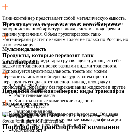
Танк-контейнер представляет собой металлическую емкость,
закрепленную в специальной стальной раме. Он состоит из
Преимущества перевозки танк контейнерами
запорно-клапанной арматуры, люка, системы подогрева и
панели управления. Объем грузоперевозок танк-
контейнерами растет с каждым годом не только по России, но
и по всем миру.
Мультимодальность
Продукты, которые перевозят танк-
C помощью этого вида тары грузовладелец упрощает себе
контейнерами
задачу по транспортировке разными видами транспорта.
Используется мультимодальность, тоесть мы можем
перевозить танк контейнеры на судне, затем просто
перегрузить его на автотранспорт или жд площадку и
Сжиженый газ
продолжать перевозку без перекачивания жидкости в другие
Нефтепродукты
Перевозка танк контейнеров: виды транспорта
емкости.
Растительные масла
Кислоты и иные химические жидкости
Большая ресурсность
Сыпучие грузы
Газированная вода
Автотранспорт – тралы, контейнеровозы. Оба вида
Большой внутренний объем емкости. Он больше любой
Алкоголь
транспорта имеют специальные замки для фиксации
бочки, стандартной цистерны.
контейнера к площадке полуприцепа.
Портфолио транспортной компании
Жд транспорт