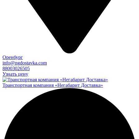
Оренбург
info@ngdostavka.com
88003026505
Узнать цену
Транспортная компания «Негабарит Доставка»