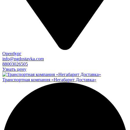
Оренбург
info@ngdostavka.com
88003026505
Узнать цену
Транспортная компания «Негабарит Доставка»