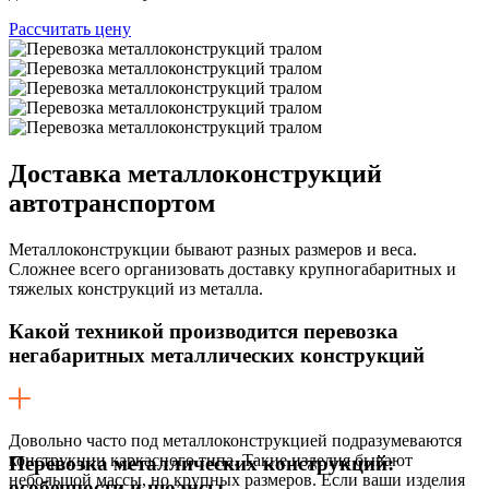
Рассчитать цену
Доставка
металлоконструкций
автотранспортом
Металлоконструкции бывают разных размеров и веса.
Сложнее всего организовать доставку крупногабаритных и
тяжелых конструкций из металла.
Какой техникой производится перевозка
негабаритных металлических конструкций
Довольно часто под металлоконструкцией подразумеваются
конструкции каркасного типа. Такие изделия бывают
Перевозка металлических конструкций:
небольшой массы, но крупных размеров. Если ваши изделия
особенности и нюансы