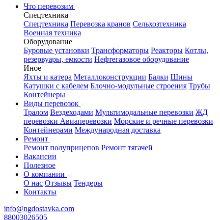
Что перевозим
Спецтехника
Спецтехника
Перевозка кранов
Сельхозтехника
Военная техника
Оборудование
Буровые установки
Трансформаторы
Реакторы
Котлы,
резервуары, емкости
Нефтегазовое оборудование
Иное
Яхты и катера
Металлоконструкции
Балки
Шины
Катушки с кабелем
Блочно-модульные строения
Трубы
Контейнеры
Виды перевозок
Тралом
Вездеходами
Мультимодальные перевозки
ЖД
перевозки
Авиаперевозки
Морские и речные перевозки
Контейнерами
Международная доставка
Ремонт
Ремонт полуприцепов
Ремонт тягачей
Вакансии
Полезное
О компании
О нас
Отзывы
Тендеры
Контакты
info@ngdostavka.com
88003026505