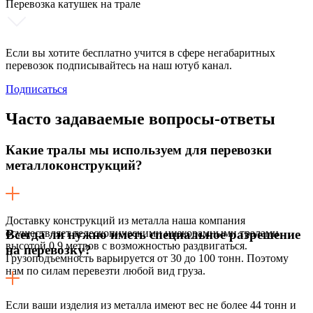
Перевозка катушек на трале
Если вы хотите бесплатно учится в сфере негабаритных
перевозок подписывайтесь на наш ютуб канал.
Подписаться
Часто задаваемые
вопросы-ответы
Какие тралы мы используем для перевозки
металлоконструкций?
Доставку конструкций из металла наша компания
осуществляет телескопическими низкорамными тралами
Всегда ли нужно иметь специальное разрешение
высотой 0,9 метров с возможностью раздвигаться.
на перевозку?
Грузоподъемность варьируется от 30 до 100 тонн. Поэтому
нам по силам перевезти любой вид груза.
Если ваши изделия из металла имеют вес не более 44 тонн и