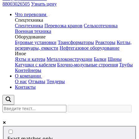
88003026505
Узнать цену
Что перевозим
Спецтехника
Спецтехника
Перевозка кранов
Сельхозтехника
Военная техника
Оборудование
Буровые установки
Трансформаторы
Реакторы
Котлы,
резервуары, емкости
Нефтегазовое оборудование
Иное
Яхты и катера
Металлоконструкции
Балки
Шины
Катушки с кабелем
Блочно-модульные строения
Трубы
Контейнеры
О компании
О нас
Отзывы
Тендеры
Контакты
Exact matches only