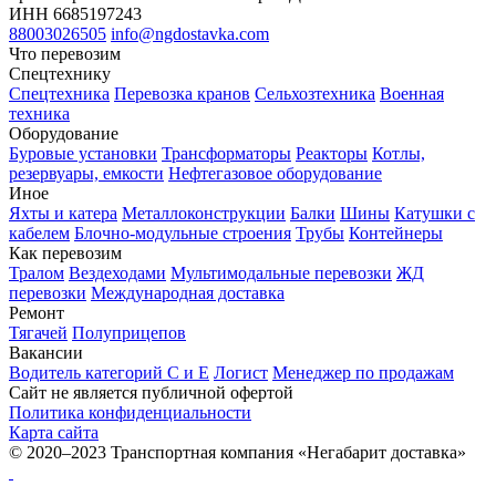
ИНН 6685197243
88003026505
info@ngdostavka.com
Что перевозим
Спецтехнику
Спецтехника
Перевозка кранов
Сельхозтехника
Военная
техника
Оборудование
Буровые установки
Трансформаторы
Реакторы
Котлы,
резервуары, емкости
Нефтегазовое оборудование
Иное
Яхты и катера
Металлоконструкции
Балки
Шины
Катушки с
кабелем
Блочно-модульные строения
Трубы
Контейнеры
Как перевозим
Тралом
Вездеходами
Мультимодальные перевозки
ЖД
перевозки
Международная доставка
Ремонт
Тягачей
Полуприцепов
Вакансии
Водитель категорий С и Е
Логист
Менеджер по продажам
Сайт не является публичной офертой
Политика конфиденциальности
Карта сайта
© 2020–2023 Транспортная компания «Негабарит доставка»