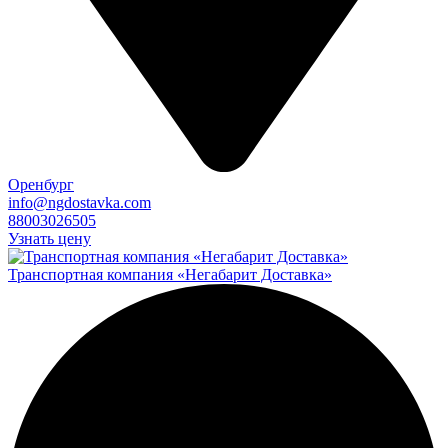
Оренбург
info@ngdostavka.com
88003026505
Узнать цену
Транспортная компания «Негабарит Доставка»