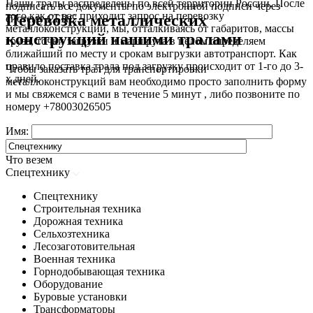
Наши тралы распределены по всей территории России. После
подписать все документы по электронной подписи через
того как от вас приходит запрос на перевозку
Перевозка металлических
систему СБИС.
металлоконструкций, мы, отталкиваясь от габаритов, массы
конструкций нашими тралами
груза, точки загрузки и маршрута в целом определяем
ближайший по месту и срокам выгрузки автотранспорт. Как
правило поставка трала под загрузку происходит от 1-го до 3-
Чтобы заказать трал для транспортировки
х дней.
металлоконструкций вам необходимо просто заполнить форму
и мы свяжемся с вами в течение 5 минут , либо позвоните по
номеру
+78003026505
Имя:
Что везем
Спецтехнику
Спецтехнику
Строительная техника
Дорожная техника
Сельхозтехника
Лесозаготовительная
Военная техника
Горнодобывающая техника
Оборудование
Буровые установки
Трансформаторы