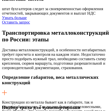
штат бухгалтеров следит за своевременностью оформления
отчетностей, закрывающих документов и выплат НДС
Узнать больше
Оставить запрос
Транспортировка металлоконструкций
по России:
этапы
Доставка металлоконструкций, в особенности негабаритных
требует просчета и контроля на каждом этапе. Недостаточно
просто подобрать нужный трал, необходимо составить схему
крепления, сюрвея маршрута, подготовки разрешительной и
сопроводительной документации, страхования.
Определение габаритов, веса металлических
конструкций
Конструкции из металла бывает как в габарите, так и
крупногабаритными. Так же они бывают тяжеловесными,
Подбор трала для транспортировки