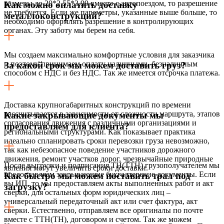
размеры до 20*2,55*3,99 вместе с автопоездом, то разрешение
Как можно оплатить доставку
не требуется. Если же параметры, указанные выше больше, то
металлоконструкций?
необходимо оформлять разрешение в контролирующих
органах. Эту заботу мы берем на себя.
Мы создаем максимально комфортные условия для заказчика
и поэтому принимаем оплату наличными, безналичным
За какой срок мы можем доставить груз?
способом с НДС и без НДС. Так же имеется отсрочка платежа.
Доставка крупногабаритных конструкций по времени
рассчитывается в зависимости от сложности маршрута, этапов
Какие закрывающие документы мы
согласования движения с различными организациями и
предоставляем для клиента?
региональными структурами. Как показывает практика
идеально спланировать сроки перевозки груза невозможно,
так как небезопасное поведение участников дорожного
движения, ремонт участков дорог, чрезвычайные природные
После выгрузки и подписания ТН(ТТН) грузополучателем мы
явления могут увеличить сроки доставки.
предоставляем закрывающие бухгалтерские документы. Если
Как быстро мы можем поставить трал под
вы ИП, то мы предоставляем акты выполненных работ и акт
загрузку?
сверки, для остальных форм юридических лиц –
универсальный передаточный акт или счет фактура, акт
сверки. Естественно, отправляем все оригиналы по почте
вместе с ТТН(ТН), договором и счетом. Так же можем