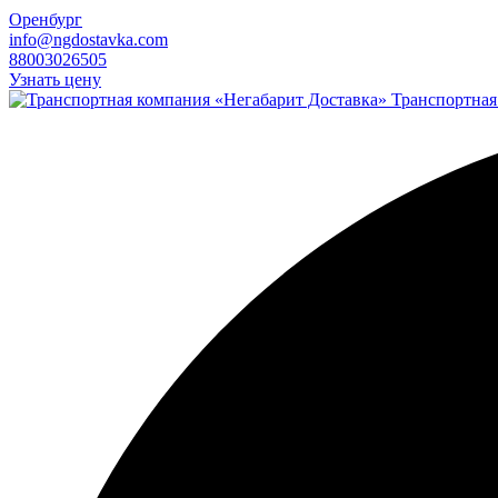
Оренбург
info@ngdostavka.com
88003026505
Узнать цену
Транспортная