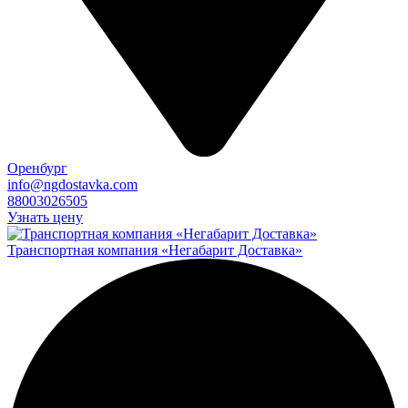
Оренбург
info@ngdostavka.com
88003026505
Узнать цену
Транспортная компания «Негабарит Доставка»