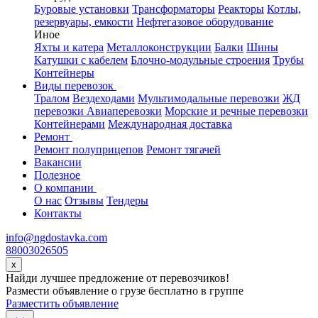
Буровые установки
Трансформаторы
Реакторы
Котлы,
резервуары, емкости
Нефтегазовое оборудование
Иное
Яхты и катера
Металлоконструкции
Балки
Шины
Катушки с кабелем
Блочно-модульные строения
Трубы
Контейнеры
Виды перевозок
Тралом
Вездеходами
Мультимодальные перевозки
ЖД
перевозки
Авиаперевозки
Морские и речные перевозки
Контейнерами
Международная доставка
Ремонт
Ремонт полуприцепов
Ремонт тягачей
Вакансии
Полезное
О компании
О нас
Отзывы
Тендеры
Контакты
info@ngdostavka.com
88003026505
x
Найди лучшее предложение от перевозчиков!
Размести объявление о грузе бесплатно в группе
Разместить объявление