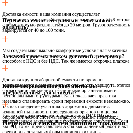
Доставка емкости наша компания осуществляет
телескопическими низкорамными тралами высотой 0,9 метров
Перевозка емкостей тралами – как можно
с возможностью раздвигаться до 20 метров. Грузоподъемность
оплатить?
варьируется от 40 до 100 тонн.
Мы создаем максимально комфортные условия для заказчика
и поэтому принимаем оплату наличными, безналичным
За какой срок мы можем доставить резервуар?
способом с НДС и без НДС. Так же имеется отсрочка платежа.
Доставка крупногабаритной емкости по времени
рассчитывается в зависимости от сложности маршрута, этапов
Какие закрывающие документы мы
согласования движения с различными организациями и
предоставляем для клиента?
региональными структурами. Как показывает практика
идеально спланировать сроки перевозки емкости невозможно,
так как поведение участников дорожного движения,
излишней пытливости проверяющих органов и в целом
После перевозки емкости и подписания ТН(ТТН) мы
бюрократической системы зачастую тормозит перевозку.
предоставляем закрывающие бухгалтерские документы. Если
Перевозка емкостей нашими тралами
вы ИП, то мы предоставляем Акты выполненных работ и акт
сверки, для остальных форм юридических лиц –