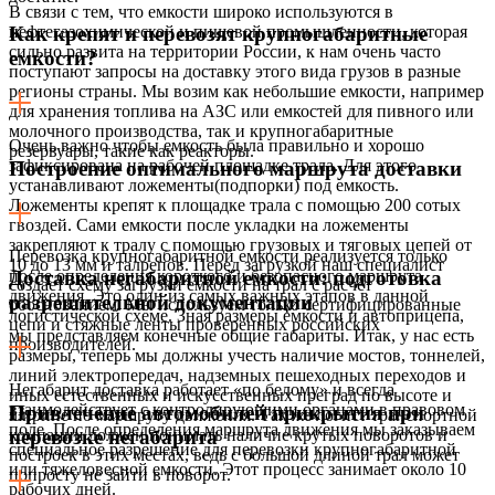
В связи с тем, что емкости широко используются в
нефтегазохимической и пищевой промышленности, которая
Как крепят и перевозят крупногабаритные
сильно развита на территории России, к нам очень часто
емкости?
поступают запросы на доставку этого вида грузов в разные
регионы страны. Мы возим как небольшие емкости, например
для хранения топлива на АЗС или емкостей для пивного или
молочного производства, так и крупногабаритные
Очень важно чтобы емкость была правильно и хорошо
резервуары, такие как реакторы.
зафиксирована на рабочей площадке трала. Для этого
Построение оптимального маршрута доставки
устанавливают ложементы(подпорки) под емкость.
Ложементы крепят к площадке трала с помощью 200 сотых
гвоздей. Сами емкости после укладки на ложементы
закрепляют к тралу с помощью грузовых и тяговых цепей от
Перевозка крупногабаритной емкости реализуется только
10 до 13 мм и талрепов. Перед загрузкой наш специалист
после определения короткого и безопасного маршрута
Доставка негабаритной емкости: подготовка
создает схему загрузки емкости на трал с расчет
движения. Это один из самых важных этапов в данной
разрешительной документации
обоснованием. Мы используем только сертифицированные
логистической схеме. Зная размеры емкости и автоприцепа,
цепи и стяжные ленты проверенных российских
мы представляем конечные общие габариты. Итак, у нас есть
производителей.
размеры, теперь мы должны учесть наличие мостов, тоннелей,
линий электропередач, надземных пешеходных переходов и
Негабарит доставка работает «по белому» и всегда
иных естественных и искусственных преград по высоте и
взаимодействует с контролирующими органами в правовом
Привлечение автомобилей прикрытия при
ширине по маршруту движения. Так же логист транспортной
поле. После определения маршрута движения мы заказываем
компании должен понимать наличие крутых поворотов и
перевозке негабарита
специальное разрешение для перевозки крупногабаритной
построек в этих местах, ведь с большой длиной трал может
или тяжеловесной емкости. Этот процесс занимает около 10
попросту не зайти в поворот.
рабочих дней.