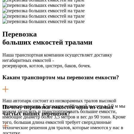
Перевозка
больших емкостей тралами
Наша транспортная компания осуществляет доставку
негабаритных емкостей -
резервуаров, котлов, цистерн, баков, бочек.
Каким транспортом мы перевозим емкости?
Наш автопарк состоит из низкорамных тралов высокой
грузоподъемности. Благодаря небольшой высоте в 0.9 м мы
Почему перевозка емкостей одна из самых
можем загрузить и транспортировать большие емкости,
частых наших перевозок?
имеющие диаметр более 3,5 метров и вес до 90 тонн. Кроме
того, большая длина емкостей требует сверхдлинные
технические решения для тралов, которые имеются у нас в
достатке.