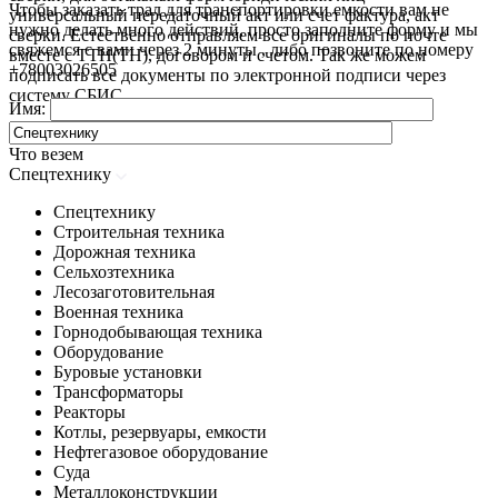
Чтобы заказать трал для транспортировки емкости вам не
универсальный передаточный акт или счет фактура, акт
нужно делать много действий, просто заполните форму и мы
сверки. Естественно отправляем все оригиналы по почте
свяжемся с вами через 2 минуты , либо позвоните по номеру
вместе с ТТН(ТН), договором и счетом. Так же можем
+78003026505
подписать все документы по электронной подписи через
систему СБИС.
Имя:
Что везем
Спецтехнику
Спецтехнику
Строительная техника
Дорожная техника
Сельхозтехника
Лесозаготовительная
Военная техника
Горнодобывающая техника
Оборудование
Буровые установки
Трансформаторы
Реакторы
Котлы, резервуары, емкости
Нефтегазовое оборудование
Cуда
Металлоконструкции