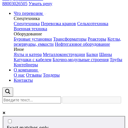
88003026505
Узнать цену
Что перевозим
Спецтехника
Спецтехника
Перевозка кранов
Сельхозтехника
Военная техника
Оборудование
Буровые установки
Трансформаторы
Реакторы
Котлы,
резервуары, емкости
Нефтегазовое оборудование
Иное
Яхты и катера
Металлоконструкции
Балки
Шины
Катушки с кабелем
Блочно-модульные строения
Трубы
Контейнеры
О компании
О нас
Отзывы
Тендеры
Контакты
Exact matches only