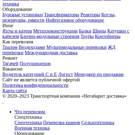
техника
Оборудование
Буровые установки
Трансформаторы
Реакторы
Котлы,
резервуары, емкости
Нефтегазовое оборудование
Иное
Яхты и катера
Металлоконструкции
Балки
Шины
Катушки с
кабелем
Блочно-модульные строения
Трубы
Контейнеры
Как перевозим
Тралом
Вездеходами
Мультимодальные перевозки
ЖД
перевозки
Международная доставка
Ремонт
Тягачей
Полуприцепов
Вакансии
Водитель категорий С и Е
Логист
Менеджер по продажам
Сайт не является публичной офертой
Политика конфиденциальности
Карта сайта
© 2020–2023 Транспортная компания «Негабарит доставка»
Что перевозим
Спецтехника
Спецтехника
Перевозка кранов
Сельхозтехника
Военная техника
Оборудование