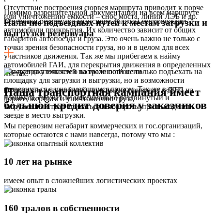
Отсутствие построения сюрвея маршрута приводит к порче
Помимо разрешительной документации на всем маршруте
или уничтожению емкости – снос моста, линий ЛЭБ и др.
перевозки резервуара транспорт должны сопровождать
Наличие подъездных путей к местам загрузки и
автомобили прикрытия. Их количество зависит от общих
выгрузки резервуара
габаритов автопоезда и груза. Это очень важно не только с
точки зрения безопасности груза, но и в целом для всех
участников движения. Так же мы прибегаем к найму
автомобилей ГАИ, для перекрытия движения в определенных
Мы всегда уточняем о возможности не только подъехать на
местах.
площадку для загрузки и выгрузки, но и возможности
развернуться с уже имеющимся грузом. Так же важно
Наша транспортная кампания имеет
Отсутствие автомобилей прикрытия приводит к ДТП на
понимать сможет ли максимально раздвинутый и
дороге, жертвам и уничтожению груза.
большой кредит доверия у заказчиков
загруженный трал вписаться в повороты при выезде или
заезде в место выгрузки.
Мы перевозим негабарит коммерческих и гос.организаций,
которые остаются с нами навсегда, потому что мы :
10 лет на рынке
имеем опыт в сложнейших логистических проектах
160 тралов в собственности