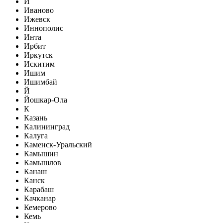
И
Иваново
Ижевск
Иннополис
Инта
Ирбит
Иркутск
Искитим
Ишим
Ишимбай
Й
Йошкар-Ола
К
Казань
Калининград
Калуга
Каменск-Уральский
Камышин
Камышлов
Канаш
Канск
Карабаш
Качканар
Кемерово
Кемь