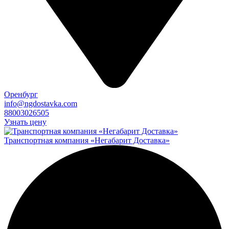
Оренбург
info@ngdostavka.com
88003026505
Узнать цену
Транспортная компания «Негабарит Доставка»