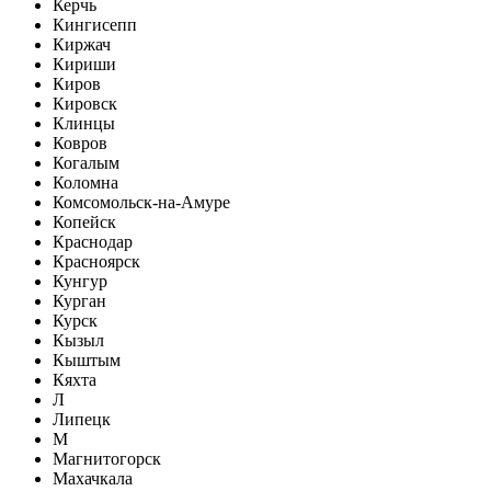
Керчь
Кингисепп
Киржач
Кириши
Киров
Кировск
Клинцы
Ковров
Когалым
Коломна
Комсомольск-на-Амуре
Копейск
Краснодар
Красноярск
Кунгур
Курган
Курск
Кызыл
Кыштым
Кяхта
Л
Липецк
М
Магнитогорск
Махачкала