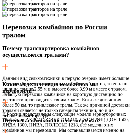
Перевозка
комбайнов по России
тралом
Почему транспортировка комбайнов
осуществляется тралами?
Данный вид сельхозтехники в первую очередь имеет большие
размеры, более установленных законом габаритов, то есть по
Какие модели и виды комбайнов мы
ширине свыше 2,55 м и высоте более 3,99 м вместе с тралом.
перевозили?
Зачастую перевозка комбайнов на короткую дистанцию по
местности производится своим ходом. Если же дистанция
более 50 км, то привлекают тралы. Так же причиной доставки
тралами является не только габариты техники, но и их
В России представлены следующие модели зерноуборочных
небольшой моторесурс.
комбайнов АКРОС 58, ВЕКТОР 410, ДЖОН ДИР, ДОН 1500,
Перевозка комбайнов и их загрузка?
ЛИДА 1300, НИВА, ПОЛЕСЬЕ 1218, все модели этих
комбайнов мы перевозили. Мы останавливаемся именно на