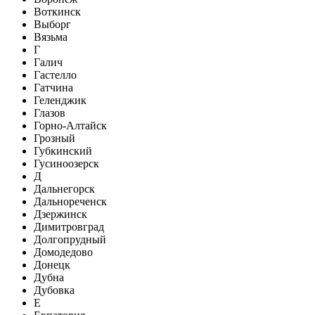
Воткинск
Выборг
Вязьма
Г
Галич
Гастелло
Гатчина
Геленджик
Глазов
Горно-Алтайск
Грозный
Губкинский
Гусиноозерск
Д
Дальнегорск
Дальнореченск
Дзержинск
Димитровград
Долгопрудный
Домодедово
Донецк
Дубна
Дубовка
Е