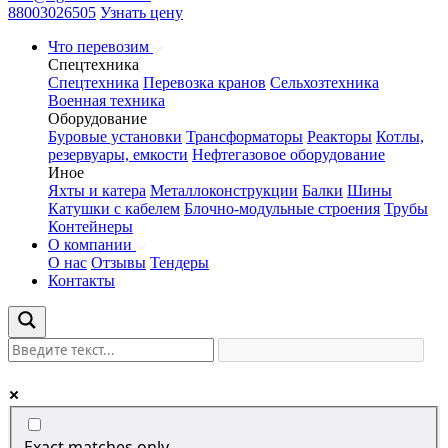
88003026505
Узнать цену
Что перевозим
Спецтехника
Спецтехника
Перевозка кранов
Сельхозтехника
Военная техника
Оборудование
Буровые установки
Трансформаторы
Реакторы
Котлы,
резервуары, емкости
Нефтегазовое оборудование
Иное
Яхты и катера
Металлоконструкции
Балки
Шины
Катушки с кабелем
Блочно-модульные строения
Трубы
Контейнеры
О компании
О нас
Отзывы
Тендеры
Контакты
Exact matches only