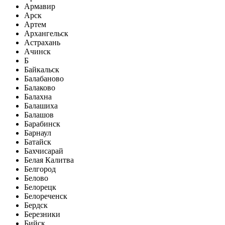
Армавир
Арск
Артем
Архангельск
Астрахань
Ачинск
Б
Байкальск
Балабаново
Балаково
Балахна
Балашиха
Балашов
Барабинск
Барнаул
Батайск
Бахчисарай
Белая Калитва
Белгород
Белово
Белорецк
Белореченск
Бердск
Березники
Бийск