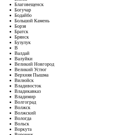
Благовещенск
Богучар
Бодайбо
Большой Камень
Борзя
Братск
Брянск
Бузулук
В
Валдай
Валуйки
Великий Новгород
Великий Устюг
Верхняя Пышма
Вилюйск
Владивосток
Владикавказ
Владимир
Волгоград
Волжск
Волжский
Вологда
Вольск
Воркута
Воронеж