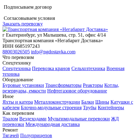
Подписываем договор
Согласовываем условия
Заказать перевозку
г Екатеринбург, ул Малышева, стр. 51, офис 4/14
Транспортная компания «Негабарит Доставка»
ИНН 6685197243
88003026505
info@ngdostavka.com
Что перевозим
Спецтехнику
Спецтехника
Перевозка кранов
Сельхозтехника
Военная
техника
Оборудование
Буровые установки
Трансформаторы
Реакторы
Котлы,
резервуары, емкости
Нефтегазовое оборудование
Иное
Яхты и катера
Металлоконструкции
Балки
Шины
Катушки с
кабелем
Блочно-модульные строения
Трубы
Контейнеры
Как перевозим
Тралом
Вездеходами
Мультимодальные перевозки
ЖД
перевозки
Международная доставка
Ремонт
Тягачей
Полуприцепов