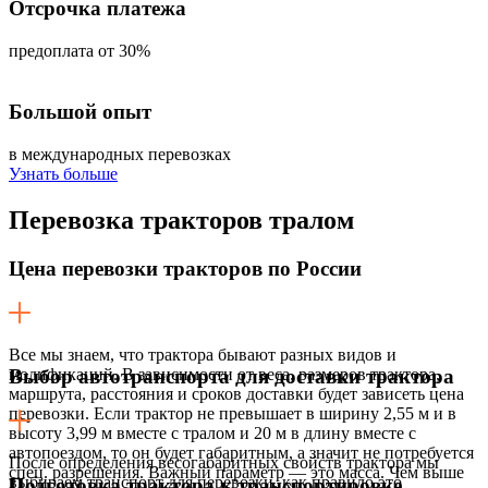
Отсрочка платежа
предоплата от 30%
Большой опыт
в международных перевозках
Узнать больше
Перевозка
тракторов тралом
Цена перевозки тракторов по России
Все мы знаем, что трактора бывают разных видов и
модификаций. В зависимости от веса, размеров трактора,
Выбор автотранспорта для доставки трактора
маршрута, расстояния и сроков доставки будет зависеть цена
перевозки. Если трактор не превышает в ширину 2,55 м и в
высоту 3,99 м вместе с тралом и 20 м в длину вместе с
автопоездом, то он будет габаритным, а значит не потребуется
После определения весогабаритных свойств трактора мы
спец. разрешения. Важный параметр — это масса. Чем выше
выбираем транспорт для перевозки, как правило это
Подготовка трактора к транспортировке