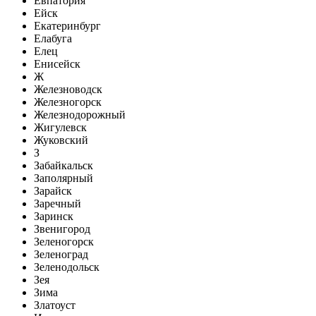
Евпатория
Ейск
Екатеринбург
Елабуга
Елец
Енисейск
Ж
Железноводск
Железногорск
Железнодорожный
Жигулевск
Жуковский
З
Забайкальск
Заполярный
Зарайск
Заречный
Заринск
Звенигород
Зеленогорск
Зеленоград
Зеленодольск
Зея
Зима
Златоуст