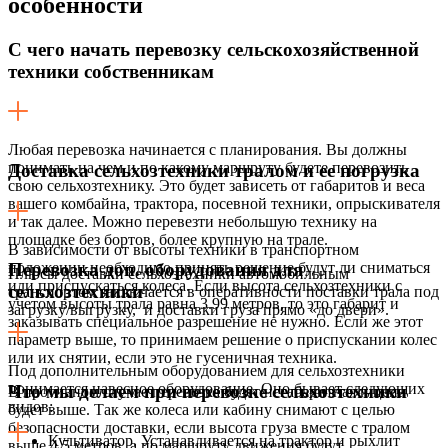
особенности
С чего начать перевозку сельскохозяйственной
техники собственникам
Любая перевозка начинается с планирования. Вы должны
понимать на чем и по какому маршруту будете перевозить
Доставка сельхозтехники тралом и ее погрузка
свою сельхозтехнику. Это будет зависеть от габаритов и веса
вашего комбайна, трактора, посевной техники, опрыскивателя
и так далее. Можно перевезти небольшую технику на
площадке без бортов, более крупную на трале.
В зависимости от высоты техники в транспортном
положении необходимо принять решение будут ли сниматься
Перевозка доп. оборудования для
Плюсы доставки сельхозтехники автомобильным
или приспускаться колеса. Если высота сельхозтехники с
сельхозтехники
транспортом заключается в оперативности поставки трала под
учетом высоты трала равна 3.99 метров, то это габарит и
загрузку/выгрузку, и доставки груза прямо «до двери».
заказывать специальное разрешение не нужно. Если же этот
параметр выше, то принимаем решение о приспускании колес
или их снятии, если это не гусеничная техника.
Под дополнительным оборудованием для сельхозтехники
понимается навесное оборудование. Оно бывает следующих
Что мы делаем при перевозке сельхозтехники
В противном случае перевозка будет негабаритная и цена
видов:
будет выше. Так же колеса или кабину снимают с целью
безопасности доставки, если высота груза вместе с тралом
Культиватор. Устанавливается на трактор и рыхлит
выше 4,5 метров, а по маршруту движения будут