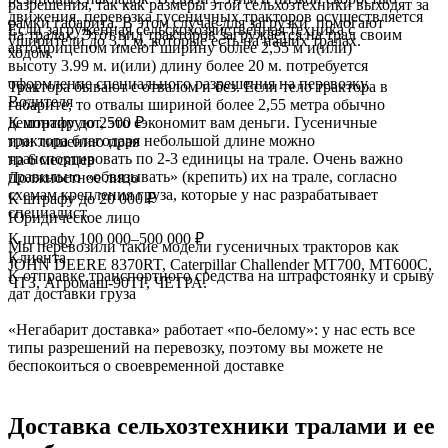
разрешения, так как размеры этой сельхозтехники выходят за
движения, перевозка гусеничных тракторов осуществляется
рамки габарита. В этом случае для загрузки помогают
Если загруженная сельскохозяйственная техника с
на тралах. Этот вид тракторов загружается на трал своим
уширители до 3,1 м, которые есть на наших тралах.
автоприцепом имеют ширину более 2,55 м и(или)
ходом.
высоту 3.99 м. и(или) длину более 20 м. потребуется
оформление специального разрешения на перевозку.
Трактора бывают с отвалом и без. Если тело трактора в
Водителя
габарите, то отвалы шириной более 2,55 метра обычно
К штрафу до 2500 ₽
демонтируют, это сэкономит вам деньги. Гусеничные
трактора благодаря небольшой длине можно
или лишению прав
транспортировать по 2-3 единицы на трале. Очень важно
на 6 месяцев
правильно «обвязывать» (крепить) их на трале, согласно
Должностное лицо
схемам крепления груза, которые у нас разрабатывает
К штрафу до 20 000 ₽
специалист.
Юридическое лицо
К штрафу 100 000–500 000 ₽
Мы перевозили такие модели гусеничных тракторов как
Клиента
JOHN DEERE 8370RT, Caterpillar Challender МТ700, МТ600С,
К отправке транспортного средства на штрафстоянку и срыву
ЧТЗ, Агромаш-90ТГ, ЧЕТРА.
дат доставки груза
«Негабарит доставка» работает «по-белому»: у нас есть все
типы разрешений на перевозку, поэтому вы можете не
беспокоиться о своевременной доставке
Доставка
сельхозтехники тралами и ее