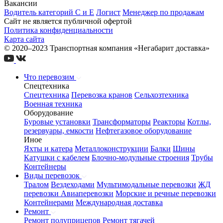
Вакансии
Водитель категорий С и Е
Логист
Менеджер по продажам
Сайт не является публичной офертой
Политика конфиденциальности
Карта сайта
© 2020–2023 Транспортная компания «Негабарит доставка»
Что перевозим
Спецтехника
Спецтехника
Перевозка кранов
Сельхозтехника
Военная техника
Оборудование
Буровые установки
Трансформаторы
Реакторы
Котлы,
резервуары, емкости
Нефтегазовое оборудование
Иное
Яхты и катера
Металлоконструкции
Балки
Шины
Катушки с кабелем
Блочно-модульные строения
Трубы
Контейнеры
Виды перевозок
Тралом
Вездеходами
Мультимодальные перевозки
ЖД
перевозки
Авиаперевозки
Морские и речные перевозки
Контейнерами
Международная доставка
Ремонт
Ремонт полуприцепов
Ремонт тягачей