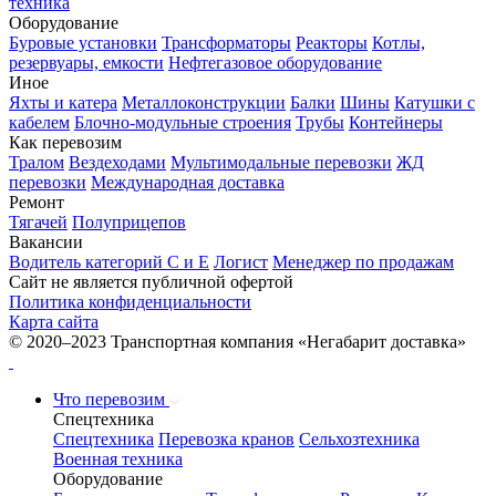
техника
Оборудование
Буровые установки
Трансформаторы
Реакторы
Котлы,
резервуары, емкости
Нефтегазовое оборудование
Иное
Яхты и катера
Металлоконструкции
Балки
Шины
Катушки с
кабелем
Блочно-модульные строения
Трубы
Контейнеры
Как перевозим
Тралом
Вездеходами
Мультимодальные перевозки
ЖД
перевозки
Международная доставка
Ремонт
Тягачей
Полуприцепов
Вакансии
Водитель категорий С и Е
Логист
Менеджер по продажам
Сайт не является публичной офертой
Политика конфиденциальности
Карта сайта
© 2020–2023 Транспортная компания «Негабарит доставка»
Что перевозим
Спецтехника
Спецтехника
Перевозка кранов
Сельхозтехника
Военная техника
Оборудование