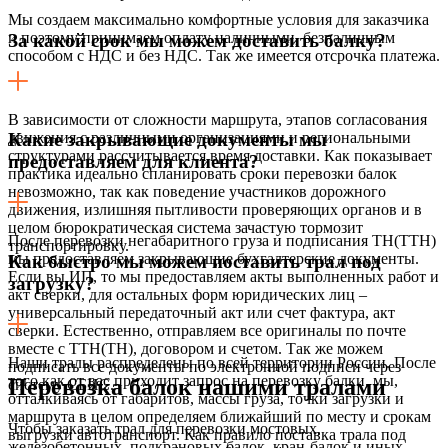
Мы создаем максимально комфортные условия для заказчика
и поэтому принимаем оплату наличными, безналичным
За какой срок мы можем доставить балку?
способом с НДС и без НДС. Так же имеется отсрочка платежа.
В зависимости от сложности маршрута, этапов согласования
движения с различными организациями и региональными
Какие закрывающие документы мы
структурами рассчитывается время доставки. Как показывает
предоставляем для клиента?
практика идеально спланировать сроки перевозки балок
невозможно, так как поведение участников дорожного
движения, излишняя пытливости проверяющих органов и в
целом бюрократическая система зачастую тормозит
После перевозки негабаритного груза и подписания ТН(ТТН)
транспортировку.
мы предоставляем закрывающие бухгалтерские документы.
Как быстро мы можем поставить трал под
Если вы ИП, то мы предоставляем акты выполненных работ и
загрузку?
акт сверки, для остальных форм юридических лиц –
универсальный передаточный акт или счет фактура, акт
сверки. Естественно, отправляем все оригиналы по почте
вместе с ТТН(ТН), договором и счетом. Так же можем
Наши тралы распределены по всей территории России. После
подписать все документы по электронной подписи через
того как от вас приходит запрос на перевозку балки, мы,
Перевозка балок нашими тралами
систему СБИС.
отталкиваясь от габаритов, массы груза, точки загрузки и
маршрута в целом определяем ближайший по месту и срокам
Чтобы заказать трал для перевозки мостовых,
выгрузки автотранспорт. Как правило поставка трала под
железобетонных, подкрановых балок, кран-балок и иных