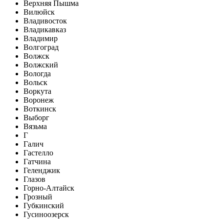
Верхняя Пышма
Вилюйск
Владивосток
Владикавказ
Владимир
Волгоград
Волжск
Волжский
Вологда
Вольск
Воркута
Воронеж
Воткинск
Выборг
Вязьма
Г
Галич
Гастелло
Гатчина
Геленджик
Глазов
Горно-Алтайск
Грозный
Губкинский
Гусиноозерск