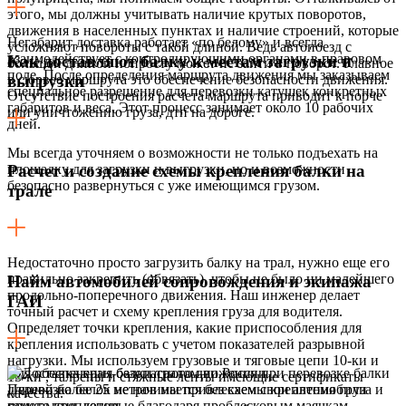
этого, мы должны учитывать наличие крутых поворотов,
движения в населенных пунктах и наличие строений, которые
Негабарит доставка работает «по белому» и всегда
усложняют повороты с такой длиной. Ведь автопоезд с
взаимодействует с контролирующими органами в правовом
Как доставляют балку к местам загрузки и
большой длиной попросту может не зайти в поворот. Главное
поле. После определения маршрута движения мы заказываем
в сюрвее маршрута это обеспечение безопасности движения.
выгрузки
специальное разрешение для перевозки катушек конкретных
Отсутствие построения расчета маршрута приводит к порче
габаритов и веса. Этот процесс занимает около 10 рабочих
или уничтожению груза, дтп на дороге.
дней.
Мы всегда уточняем о возможности не только подъехать на
площадку для загрузки и выгрузки, но и возможности
Расчет и создание схемы крепления балки на
безопасно развернуться с уже имеющимся грузом.
трале
Недостаточно просто загрузить балку на трал, нужно еще его
правильно закрепить (обвязать), чтобы не было ни малейшего
Найм автомобилей сопровождения и экипажа
продольно-поперечного движения. Наш инженер делает
ГАИ
точный расчет и схему крепления груза для водителя.
Определяет точки крепления, какие приспособления для
крепления использовать с учетом показателей разрывной
нагрузки. Мы используем грузовые и тяговые цепи 10-ки и
Для обеспечения безопасного движения при перевозке балки
13-ки , талрепы и стяжные ленты имеющие сертификаты
длиной более 25 метров мы привлекаем свои автомобили
Перевозка балок не начинается без схемы крепления груза и
качества.
прикрытия, которые благодаря проблесковым маячкам,
самого крепления