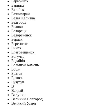
Барабинск
Барнаул
Батайск
Бахчисарай
Белая Калитва
Белгород
Белово
Белорецк
Белореченск
Бердск
Березники
Бийск
Благовещенск
Богучар
Бодайбо
Большой Камень
Борзя
Братск
Брянск
Бузулук
В
Валдай
Валуйки
Великий Новгород
Великий Устюг