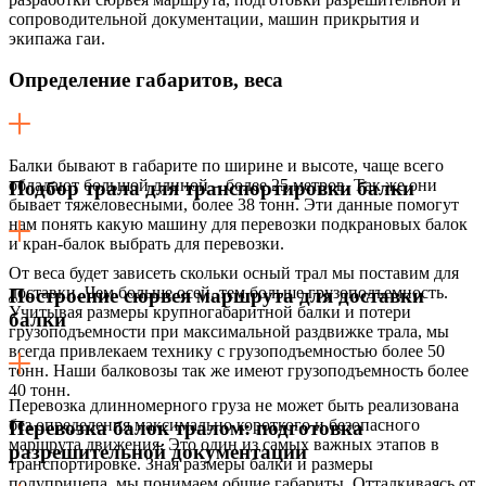
сопроводительной документации, машин прикрытия и
экипажа гаи.
Определение габаритов, веса
Балки бывают в габарите по ширине и высоте, чаще всего
обладают большой длиной – более 25 метров. Так же они
Подбор трала для транспортировки балки
бывает тяжеловесными, более 38 тонн. Эти данные помогут
нам понять какую машину для перевозки подкрановых балок
и кран-балок выбрать для перевозки.
От веса будет зависеть скольки осный трал мы поставим для
доставки. Чем больше осей, тем больше грузоподъемность.
Построение сюрвея маршрута для доставки
Учитывая размеры крупногабаритной балки и потери
балки
грузоподъемности при максимальной раздвижке трала, мы
всегда привлекаем технику с грузоподъемностью более 50
тонн. Наши балковозы так же имеют грузоподъемность более
40 тонн.
Перевозка длинномерного груза не может быть реализована
без определения максимально короткого и безопасного
Перевозка балок тралом: подготовка
маршрута движения. Это один из самых важных этапов в
разрешительной документации
транспортировке. Зная размеры балки и размеры
полуприцепа, мы понимаем общие габариты. Отталкиваясь от