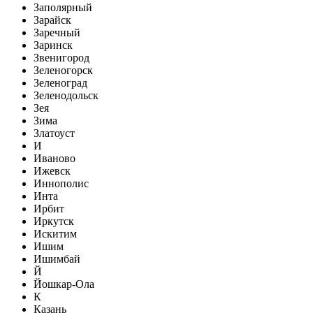
Заполярный
Зарайск
Заречный
Заринск
Звенигород
Зеленогорск
Зеленоград
Зеленодольск
Зея
Зима
Златоуст
И
Иваново
Ижевск
Иннополис
Инта
Ирбит
Иркутск
Искитим
Ишим
Ишимбай
Й
Йошкар-Ола
К
Казань