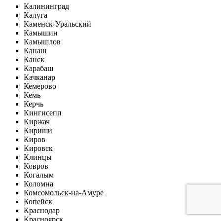
Калининград
Калуга
Каменск-Уральский
Камышин
Камышлов
Канаш
Канск
Карабаш
Качканар
Кемерово
Кемь
Керчь
Кингисепп
Киржач
Кириши
Киров
Кировск
Клинцы
Ковров
Когалым
Коломна
Комсомольск-на-Амуре
Копейск
Краснодар
Красноярск