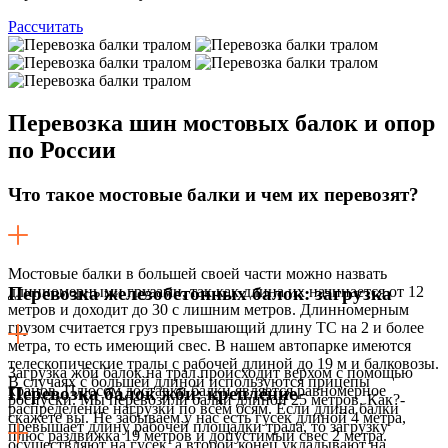
Рассчитать
Перевозка шин
мостовых балок и опор
по России
Что такое мостовые балки и чем их перевозят?
Мостовые балки в большей своей части можно назвать
длинномерными грузами, так как длина их начинается от 12
Перевозка железобетонных балок: загрузка
метров и доходит до 30 с лишним метров. Длинномерным
грузом считается груз превышающий длину ТС на 2 и более
метра, то есть имеющий свес. В нашем автопарке имеются
телескопические тралы с рабочей длиной до 19 м и балковозы.
Загрузка жби балок на трал происходит верхом с помощью
В случаях с большей длиной используются прицепы
кранов. Плюсом доставки балки является равномерное
Перевозка балок жби: крепление
роспуски. Мы перевозили балки длиной 25 метров. Как?-
распределение нагрузки по всем осям. Если длина балки
скажете вы. Не забываем у нас есть гусек длиной 4 метра,
превышает длину рабочей площадки трала, то загрузку
плюс раздвижка 19 метров и допустимый свес 2 метра.
осуществляют на гусек, а второй конец укладывают на