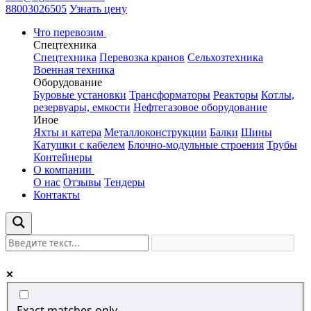
88003026505
Узнать цену
Что перевозим
Спецтехника
Спецтехника
Перевозка кранов
Сельхозтехника
Военная техника
Оборудование
Буровые установки
Трансформаторы
Реакторы
Котлы,
резервуары, емкости
Нефтегазовое оборудование
Иное
Яхты и катера
Металлоконструкции
Балки
Шины
Катушки с кабелем
Блочно-модульные строения
Трубы
Контейнеры
О компании
О нас
Отзывы
Тендеры
Контакты
Exact matches only