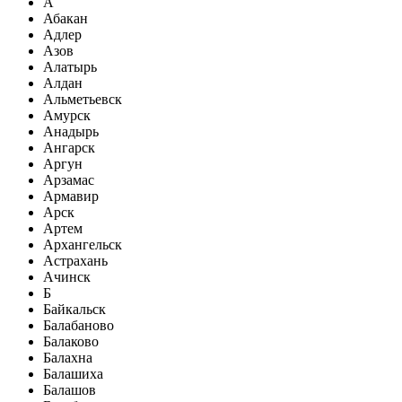
А
Абакан
Адлер
Азов
Алатырь
Алдан
Альметьевск
Амурск
Анадырь
Ангарск
Аргун
Арзамас
Армавир
Арск
Артем
Архангельск
Астрахань
Ачинск
Б
Байкальск
Балабаново
Балаково
Балахна
Балашиха
Балашов