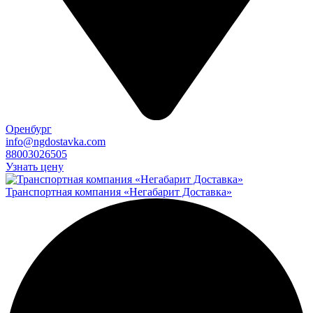
Оренбург
info@ngdostavka.com
88003026505
Узнать цену
Транспортная компания «Негабарит Доставка»