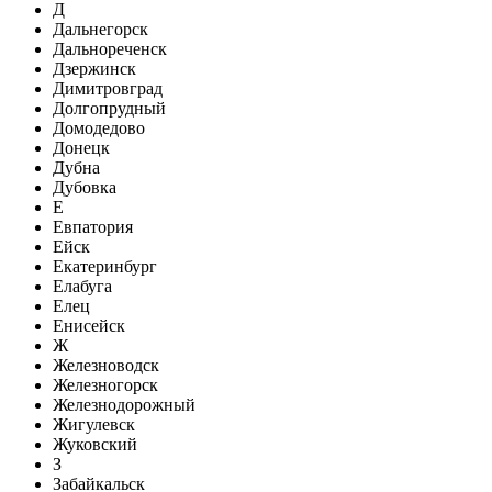
Д
Дальнегорск
Дальнореченск
Дзержинск
Димитровград
Долгопрудный
Домодедово
Донецк
Дубна
Дубовка
Е
Евпатория
Ейск
Екатеринбург
Елабуга
Елец
Енисейск
Ж
Железноводск
Железногорск
Железнодорожный
Жигулевск
Жуковский
З
Забайкальск