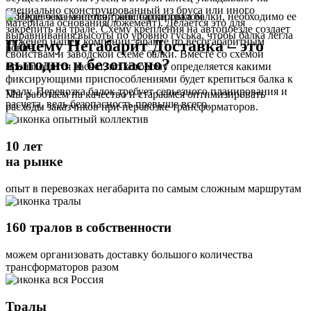
специально сконструированный из бруса или иного
Прежде чем начнется транспортировка балки, необходимо ее
материала основания(ложемент). Делается это для
закрепить на трале. Схему крепления на автопоезде создает
выравнивания высоты по уровню гуська, чтобы балка легла
инженер нашей компании заранее по весогабаритным
Почему Негабарит Доставка – это
ровно.
свойствам и заводской схеме балки. Вместе со схемой
выгодно и безопасно?
производится расчет, по которому определяется какими
фиксирующими приспособлениями будет крепиться балка к
тралу. Перевозка балок требует серьезного планирования и
Мы работаем на качество и стараемся оптимизировать
расчета, ведь безопасность превыше всего.
расходы заказчиков при перевозке трансформаторов.
10 лет
на рынке
опыт в перевозках негабарита по самым сложным маршрутам
160 тралов в собственности
можем организовать доставку большого количества
трансформаторов разом
Тралы