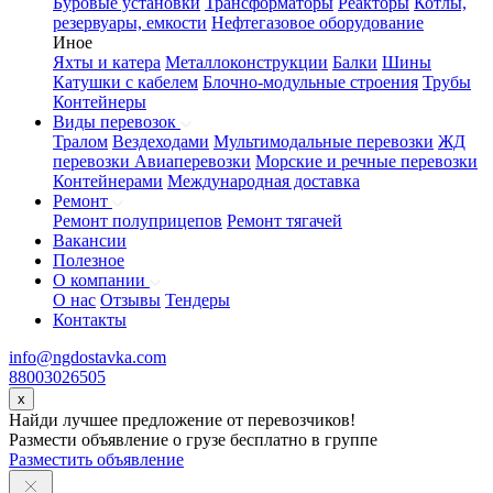
Буровые установки
Трансформаторы
Реакторы
Котлы,
резервуары, емкости
Нефтегазовое оборудование
Иное
Яхты и катера
Металлоконструкции
Балки
Шины
Катушки с кабелем
Блочно-модульные строения
Трубы
Контейнеры
Виды перевозок
Тралом
Вездеходами
Мультимодальные перевозки
ЖД
перевозки
Авиаперевозки
Морские и речные перевозки
Контейнерами
Международная доставка
Ремонт
Ремонт полуприцепов
Ремонт тягачей
Вакансии
Полезное
О компании
О нас
Отзывы
Тендеры
Контакты
info@ngdostavka.com
88003026505
x
Найди лучшее предложение от перевозчиков!
Размести объявление о грузе бесплатно в группе
Разместить объявление