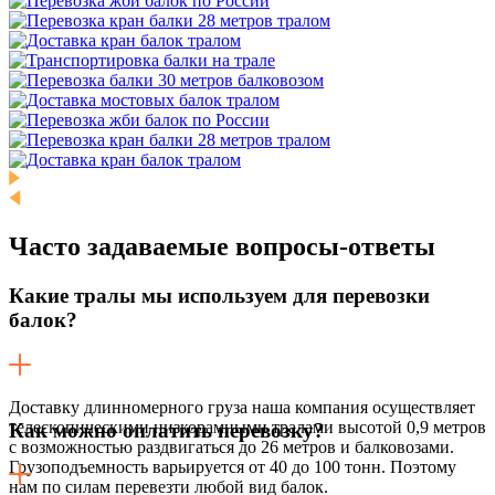
Часто задаваемые
вопросы-ответы
Какие тралы мы используем для перевозки
балок?
Доставку длинномерного груза наша компания осуществляет
телескопическими низкорамными тралами высотой 0,9 метров
Как можно оплатить перевозку?
с возможностью раздвигаться до 26 метров и балковозами.
Грузоподъемность варьируется от 40 до 100 тонн. Поэтому
нам по силам перевезти любой вид балок.