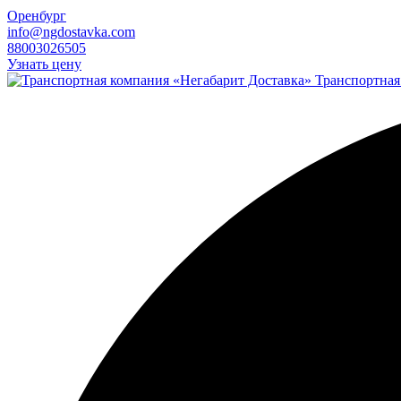
Оренбург
info@ngdostavka.com
88003026505
Узнать цену
Транспортная