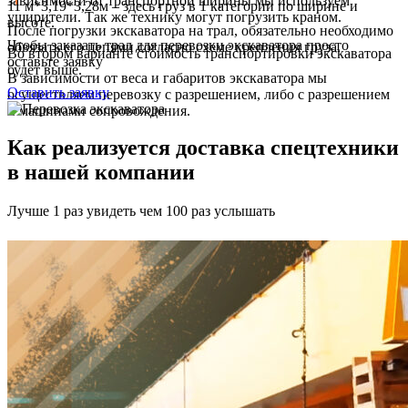
зависимости от транспортной ширины мы используем
11 м*3,19*3,28м – здесь груз в 1 категории по ширине и
уширители. Так же технику могут погрузить краном.
высоте.
После погрузки экскаватора на трал, обязательно необходимо
Чтобы заказать трал для перевозки экскаватора просто
обвязать его цепями согласно схеме крепления груза.
Во втором варианте стоимость транспортировки экскаватора
оставьте заявку
будет выше.
В зависимости от веса и габаритов экскаватора мы
Оставить заявку
осуществляем перевозку с разрешением, либо с разрешением
и машинами сопровождения.
Как реализуется доставка спецтехники
в нашей компании
Лучше 1 раз увидеть чем 100 раз услышать