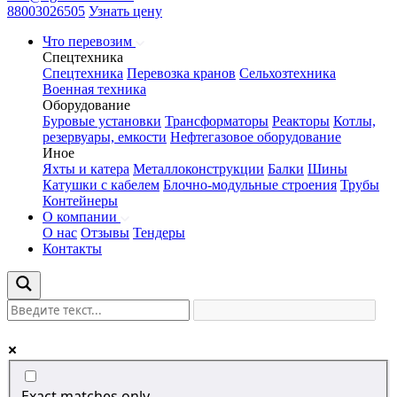
88003026505
Узнать цену
Что перевозим
Спецтехника
Спецтехника
Перевозка кранов
Сельхозтехника
Военная техника
Оборудование
Буровые установки
Трансформаторы
Реакторы
Котлы,
резервуары, емкости
Нефтегазовое оборудование
Иное
Яхты и катера
Металлоконструкции
Балки
Шины
Катушки с кабелем
Блочно-модульные строения
Трубы
Контейнеры
О компании
О нас
Отзывы
Тендеры
Контакты
Exact matches only