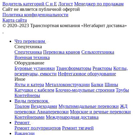
Водитель категорий С и Е
Логист
Менеджер по продажам
Сайт не является публичной офертой
Политика конфиденциальности
Карта сайта
© 2020–2023 Транспортная компания «Негабарит доставка»
Что перевозим
Спецтехника
Спецтехника
Перевозка кранов
Сельхозтехника
Военная техника
Оборудование
Буровые установки
Трансформаторы
Реакторы
Котлы,
резервуары, емкости
Нефтегазовое оборудование
Иное
Яхты и катера
Металлоконструкции
Балки
Шины
Катушки с кабелем
Блочно-модульные строения
Трубы
Контейнеры
Виды перевозок
Тралом
Вездеходами
Мультимодальные перевозки
ЖД
перевозки
Авиаперевозки
Морские и речные перевозки
Контейнерами
Международная доставка
Ремонт
Ремонт полуприцепов
Ремонт тягачей
Вакансии