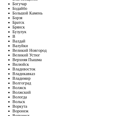
Богучар
Бодайбо
Большой Камень
Борзя
Братск
Брянск
Бузулук
В
Валдай
Валуйки
Великий Новгород
Великий Устюг
Верхняя Пышма
Вилюйск
Владивосток
Владикавказ
Владимир
Волгоград
Волжск
Волжский
Вологда
Вольск
Воркута
Воронеж
Воткинск