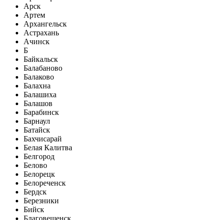
Арск
Артем
Архангельск
Астрахань
Ачинск
Б
Байкальск
Балабаново
Балаково
Балахна
Балашиха
Балашов
Барабинск
Барнаул
Батайск
Бахчисарай
Белая Калитва
Белгород
Белово
Белорецк
Белореченск
Бердск
Березники
Бийск
Благовещенск