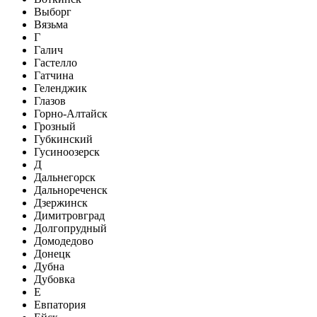
Выборг
Вязьма
Г
Галич
Гастелло
Гатчина
Геленджик
Глазов
Горно-Алтайск
Грозный
Губкинский
Гусиноозерск
Д
Дальнегорск
Дальнореченск
Дзержинск
Димитровград
Долгопрудный
Домодедово
Донецк
Дубна
Дубовка
Е
Евпатория