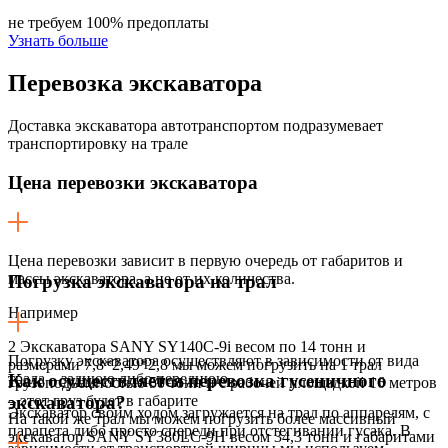
не требуем 100% предоплаты
Узнать больше
Перевозка
экскаватора
Доставка экскаватора автотранспортом подразумевает
транспортировку на трале
Цена перевозки экскаватора
Цена перевозки зависит в первую очередь от габаритов и
массы экскаватора, а не от их количества.
Погрузка экскаватора на трал
Например
2 Экскаватора SANY SY140C-9i весом по 14 тонн и
Погрузку экскаватора осуществляют в зависимости от вида
размерами 7,8*2,49*2,8 мы можем погрузить на 1 трал
трала – заднюю либо переднюю.
Как осуществляется перевозка гусеничного
грузоподъемностью 50 тонн и с рабочей площадкой 16 метров
– этот груз будет в габарите
экскаватора?
Экскаватор своим ходом загружается на трал по аппарелям, с
На такой же трал мы можем погрузить более массивный
парапета либо просто спереди при отстегивании гусака. В
экскаватор SANY SY380LC-9H весом 34,3 тонн и габаритами