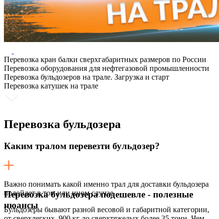
Перевозка кран балки сверхгабаритных размеров по России
Перевозка оборудования для нефтегазовой промышленности
Перевозка бульдозеров на трале. Загрузка и старт
Перевозка катушек на трале
Перевозка
бульдозера
Каким тралом перевезти бульдозер?
Важно понимать какой именно трал для доставки бульдозера
подойдет в том или ином случае
Перевозка бульдозера подешевле - полезные
нюансы
Бульдозеры бывают разной весовой и габаритной категории,
от сверхлегких 900 кг до сверхтяжелых более 35 тонн. Чем