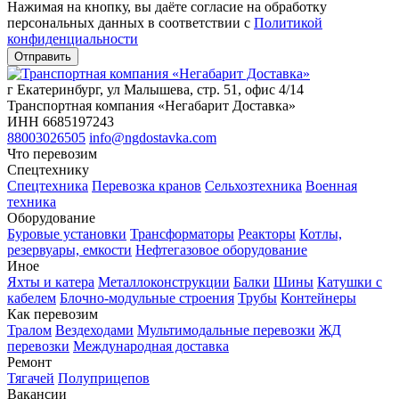
Нажимая на кнопку, вы даёте согласие на обработку
персональных данных в соответствии c
Политикой
конфиденциальности
г Екатеринбург, ул Малышева, стр. 51, офис 4/14
Транспортная компания «Негабарит Доставка»
ИНН 6685197243
88003026505
info@ngdostavka.com
Что перевозим
Спецтехнику
Спецтехника
Перевозка кранов
Сельхозтехника
Военная
техника
Оборудование
Буровые установки
Трансформаторы
Реакторы
Котлы,
резервуары, емкости
Нефтегазовое оборудование
Иное
Яхты и катера
Металлоконструкции
Балки
Шины
Катушки с
кабелем
Блочно-модульные строения
Трубы
Контейнеры
Как перевозим
Тралом
Вездеходами
Мультимодальные перевозки
ЖД
перевозки
Международная доставка
Ремонт
Тягачей
Полуприцепов
Вакансии