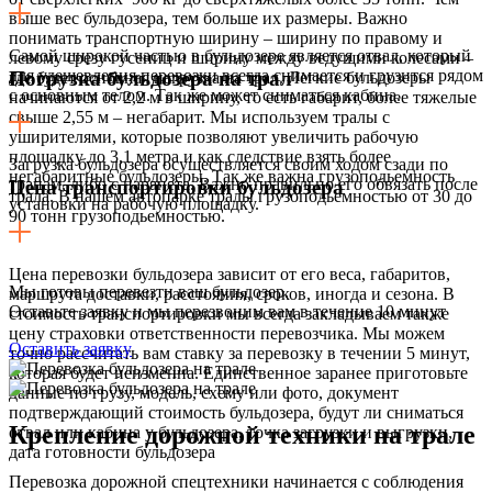
выше вес бульдозера, тем больше их размеры. Важно
понимать транспортную ширину – ширину по правому и
Самой широкой частью в бульдозере является отвал, который
левому срезу гусениц и ширину между ведущими колесами –
для удешевления перевозки всегда снимается и грузится рядом
Погрузка бульдозера на трал
где будет основная нагрузка на трал. Легкие бульдозеры
с основным телом. Так же может сниматься кабина.
начинаются от 2,2 м в ширину, то есть габарит, более тяжелые
свыше 2,55 м – негабарит. Мы используем тралы с
уширителями, которые позволяют увеличить рабочую
площадку до 3,1 метра и как следствие взять более
Загрузка бульдозера осуществляется своим ходом сзади по
негабаритные бульдозеры. Так же важна грузоподьемность
трапам, либо с парапета. Важно правильно его обвязать после
Цена транспортировки бульдозера
трала. В нашем автопарке тралы грузоподьемностью от 30 до
установки на рабочую площадку.
90 тонн грузоподьемностью.
Цена перевозки бульдозера зависит от его веса, габаритов,
Мы готовы перевезти ваш бульдозер.
маршрута доставки, расстояния, сроков, иногда и сезона. В
Оставьте заявку и мы перезвоним вам в течение 10 минут
стоимость транспортировки мы всегда закладываем также
цену страховки ответственности перевозчика. Мы можем
Оставить заявку
точно рассчитать вам ставку за перевозку в течении 5 минут,
которая будет неизменна. Единственное заранее приготовьте
данные по грузу, модель, схему или фото, документ
подтверждающий стоимость бульдозера, будут ли сниматься
Крепление дорожной техники на трале
отвал или кабина у бульдозера, точка загрузки и выгрузки,
дата готовности бульдозера
Перевозка дорожной спецтехники начинается с соблюдения