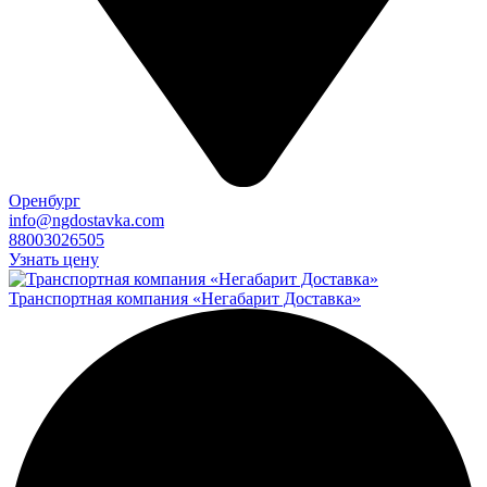
Оренбург
info@ngdostavka.com
88003026505
Узнать цену
Транспортная компания «Негабарит Доставка»