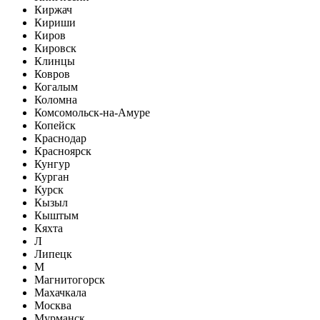
Киржач
Кириши
Киров
Кировск
Клинцы
Ковров
Когалым
Коломна
Комсомольск-на-Амуре
Копейск
Краснодар
Красноярск
Кунгур
Курган
Курск
Кызыл
Кыштым
Кяхта
Л
Липецк
М
Магнитогорск
Махачкала
Москва
Мурманск