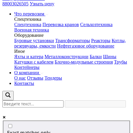
88003026505
Узнать цену
Что перевозим
Спецтехника
Спецтехника
Перевозка кранов
Сельхозтехника
Военная техника
Оборудование
Буровые установки
Трансформаторы
Реакторы
Котлы,
резервуары, емкости
Нефтегазовое оборудование
Иное
Яхты и катера
Металлоконструкции
Балки
Шины
Катушки с кабелем
Блочно-модульные строения
Трубы
Контейнеры
О компании
О нас
Отзывы
Тендеры
Контакты
Exact matches only