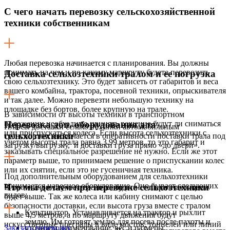
С чего начать перевозку сельскохозяйственной
техники собственникам
Любая перевозка начинается с планирования. Вы должны
понимать на чем и по какому маршруту будете перевозить
Доставка сельхозтехники тралом и ее погрузка
свою сельхозтехнику. Это будет зависеть от габаритов и веса
вашего комбайна, трактора, посевной техники, опрыскивателя
и так далее. Можно перевезти небольшую технику на
площадке без бортов, более крупную на трале.
В зависимости от высоты техники в транспортном
положении необходимо принять решение будут ли сниматься
Перевозка доп. оборудования для
Плюсы доставки сельхозтехники автомобильным
или приспускаться колеса. Если высота сельхозтехники с
сельхозтехники
транспортом заключается в оперативности поставки трала под
учетом высоты трала равна 3.99 метров, то это габарит и
загрузку/выгрузку, и доставки груза прямо «до двери».
заказывать специальное разрешение не нужно. Если же этот
параметр выше, то принимаем решение о приспускании колес
или их снятии, если это не гусеничная техника.
Под дополнительным оборудованием для сельхозтехники
понимается навесное оборудование. Оно бывает следующих
Что мы делаем при перевозке сельхозтехники
В противном случае перевозка будет негабаритная и цена
видов:
будет выше. Так же колеса или кабину снимают с целью
безопасности доставки, если высота груза вместе с тралом
Культиватор. Устанавливается на трактор и рыхлит
выше 4,5 метров, а по маршруту движения будут
землю. Им готовят землю для посева после пахоты и
искусственные преграды в виде мостов, тоннелей или линий
Заказать перевозку
уточняем наименование, вес и размеры