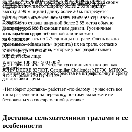
Если загруженная сельскохозяйственная техника с
на тралах. Этот вид тракторов загружается на трал своим
уширители до 3,1 м, которые есть на наших тралах.
автоприцепом имеют ширину более 2,55 м и(или)
ходом.
высоту 3.99 м. и(или) длину более 20 м. потребуется
оформление специального разрешения на перевозку.
Трактора бывают с отвалом и без. Если тело трактора в
Водителя
габарите, то отвалы шириной более 2,55 метра обычно
К штрафу до 2500 ₽
демонтируют, это сэкономит вам деньги. Гусеничные
трактора благодаря небольшой длине можно
или лишению прав
транспортировать по 2-3 единицы на трале. Очень важно
на 6 месяцев
правильно «обвязывать» (крепить) их на трале, согласно
Должностное лицо
схемам крепления груза, которые у нас разрабатывает
К штрафу до 20 000 ₽
специалист.
Юридическое лицо
К штрафу 100 000–500 000 ₽
Мы перевозили такие модели гусеничных тракторов как
Клиента
JOHN DEERE 8370RT, Caterpillar Challender МТ700, МТ600С,
К отправке транспортного средства на штрафстоянку и срыву
ЧТЗ, Агромаш-90ТГ, ЧЕТРА.
дат доставки груза
«Негабарит доставка» работает «по-белому»: у нас есть все
типы разрешений на перевозку, поэтому вы можете не
беспокоиться о своевременной доставке
Доставка
сельхозтехники тралами и ее
особенности