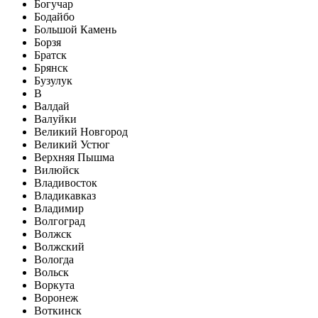
Богучар
Бодайбо
Большой Камень
Борзя
Братск
Брянск
Бузулук
В
Валдай
Валуйки
Великий Новгород
Великий Устюг
Верхняя Пышма
Вилюйск
Владивосток
Владикавказ
Владимир
Волгоград
Волжск
Волжский
Вологда
Вольск
Воркута
Воронеж
Воткинск