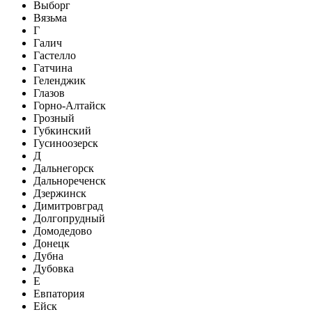
Выборг
Вязьма
Г
Галич
Гастелло
Гатчина
Геленджик
Глазов
Горно-Алтайск
Грозный
Губкинский
Гусиноозерск
Д
Дальнегорск
Дальнореченск
Дзержинск
Димитровград
Долгопрудный
Домодедово
Донецк
Дубна
Дубовка
Е
Евпатория
Ейск