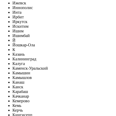
Ижевск
Иннополис
Инта
Ирбит
Иркутск
Искитим
Ишим
Ишимбай
Й
Йошкар-Ола
К
Казань
Калининград
Калуга
Каменск-Уральский
Камышин
Камышлов
Канаш
Канск
Карабаш
Качканар
Кемерово
Кемь
Керчь
Кингисепп