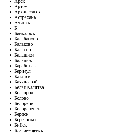
Арск
Артем
Архангельск
Астрахань
Ачинск
Б
Байкальск
Балабаново
Балаково
Балахна
Балашиха
Балашов
Барабинск
Барнаул
Батайск
Бахчисарай
Белая Калитва
Белгород
Белово
Белорецк
Белореченск
Бердск
Березники
Бийск
Благовещенск