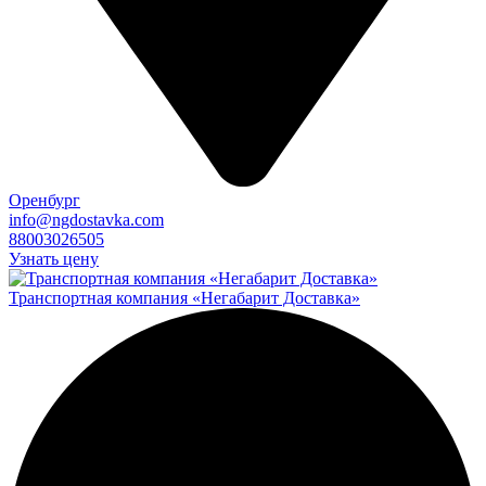
Оренбург
info@ngdostavka.com
88003026505
Узнать цену
Транспортная компания «Негабарит Доставка»