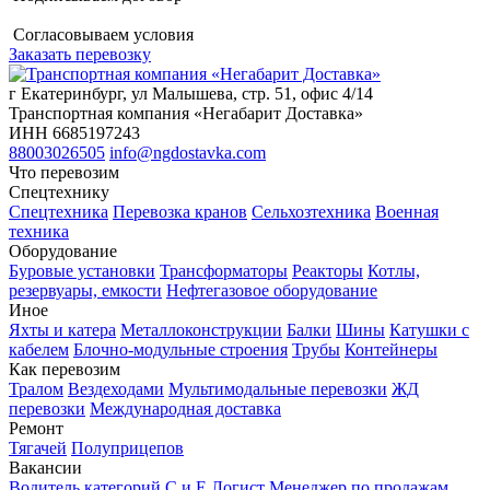
Согласовываем условия
Заказать перевозку
г Екатеринбург, ул Малышева, стр. 51, офис 4/14
Транспортная компания «Негабарит Доставка»
ИНН 6685197243
88003026505
info@ngdostavka.com
Что перевозим
Спецтехнику
Спецтехника
Перевозка кранов
Сельхозтехника
Военная
техника
Оборудование
Буровые установки
Трансформаторы
Реакторы
Котлы,
резервуары, емкости
Нефтегазовое оборудование
Иное
Яхты и катера
Металлоконструкции
Балки
Шины
Катушки с
кабелем
Блочно-модульные строения
Трубы
Контейнеры
Как перевозим
Тралом
Вездеходами
Мультимодальные перевозки
ЖД
перевозки
Международная доставка
Ремонт
Тягачей
Полуприцепов
Вакансии
Водитель категорий С и Е
Логист
Менеджер по продажам