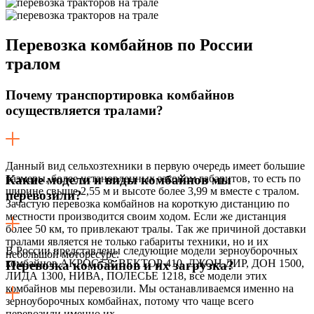
Перевозка
комбайнов по России
тралом
Почему транспортировка комбайнов
осуществляется тралами?
Данный вид сельхозтехники в первую очередь имеет большие
размеры, более установленных законом габаритов, то есть по
Какие модели и виды комбайнов мы
ширине свыше 2,55 м и высоте более 3,99 м вместе с тралом.
перевозили?
Зачастую перевозка комбайнов на короткую дистанцию по
местности производится своим ходом. Если же дистанция
более 50 км, то привлекают тралы. Так же причиной доставки
тралами является не только габариты техники, но и их
В России представлены следующие модели зерноуборочных
небольшой моторесурс.
комбайнов АКРОС 58, ВЕКТОР 410, ДЖОН ДИР, ДОН 1500,
Перевозка комбайнов и их загрузка?
ЛИДА 1300, НИВА, ПОЛЕСЬЕ 1218, все модели этих
комбайнов мы перевозили. Мы останавливаемся именно на
зерноуборочных комбайнах, потому что чаще всего
перевозили именно их.