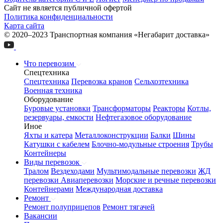
Сайт не является публичной офертой
Политика конфиденциальности
Карта сайта
© 2020–2023 Транспортная компания «Негабарит доставка»
Что перевозим
Спецтехника
Спецтехника
Перевозка кранов
Сельхозтехника
Военная техника
Оборудование
Буровые установки
Трансформаторы
Реакторы
Котлы,
резервуары, емкости
Нефтегазовое оборудование
Иное
Яхты и катера
Металлоконструкции
Балки
Шины
Катушки с кабелем
Блочно-модульные строения
Трубы
Контейнеры
Виды перевозок
Тралом
Вездеходами
Мультимодальные перевозки
ЖД
перевозки
Авиаперевозки
Морские и речные перевозки
Контейнерами
Международная доставка
Ремонт
Ремонт полуприцепов
Ремонт тягачей
Вакансии