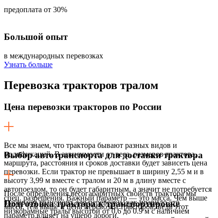
предоплата от 30%
Большой опыт
в международных перевозках
Узнать больше
Перевозка
тракторов тралом
Цена перевозки тракторов по России
Все мы знаем, что трактора бывают разных видов и
модификаций. В зависимости от веса, размеров трактора,
Выбор автотранспорта для доставки трактора
маршрута, расстояния и сроков доставки будет зависеть цена
перевозки. Если трактор не превышает в ширину 2,55 м и в
высоту 3,99 м вместе с тралом и 20 м в длину вместе с
автопоездом, то он будет габаритным, а значит не потребуется
После определения весогабаритных свойств трактора мы
спец. разрешения. Важный параметр — это масса. Чем выше
выбираем транспорт для перевозки, как правило это
Подготовка трактора к транспортировке
масса, тем выше и цена перевозки тракторов, ведь этот
низкорамные тралы высотой от 0,6 до 0.9 м с наличием
параметр влияет на ущерб дороги.