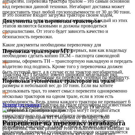
аппарелей. Перевозка трактора тралом – это самый основной
вид перевозки данной техники. Негабарит доставка может
предоставить трал любой грузоподъемности от 30 до 90 тонн.
В это понятие входит загрузка трактора своим ходом,
крепление его к тралу цепями и талрепами. Каждый из этих
Документы для перевозки тракторов
этапов являются базовыми и должны проводиться
специалистами. От этого будет зависеть качество и
безопасность перевозки.
Какие документы необходимы перевозчику для
транспортировки тракторов? Во-первых, вам как владельцу
Перевозка тракторов МТЗ
необходимо сделать копию ПСМ – паспорта самоходной
машины, оформить ТН – транспортную накладную и передать
водителю под подпись. Кроме того у перевозчика должен
быть путевой лист, а в случае если трактор негабаритный,
Трактора МТЗ Беларус имеют широкий модельный ряд.
должно быть разрешение на перевозку техники по маршруту.
Модели до Беларус-2000 включительно имеют габаритные
Перевозка гусеничных тракторов на трале
размеры и небольшой вес до 10 тонн. Если вы хотите
использовать трал, то имеет смысл перевезти одновременно
несколько тракторов на одном трале, если в этом есть
необходимость. Ведь длина каждого трактора не превышает 6
Услуги перевозки трактора на трале популярны по известным
Перевезти трактор
метров, а рабочая длина наших тралов до 19 метров.
причинам. Если колесные трактора могут передвигаться
самостоятельно по дорогам общего пользования, то
Перевозка тракторов МТЗ моделей от Беларус-3000
гусеничным тракторам ход запрещен, по крайней мере без
Разрешение на перевозку негабарита
предполагает наличие у перевозчика специального
резиновых накладок. В связи с этим и низкой скоростью
разрешения, так как размеры этой сельхозтехники выходят за
движения, перевозка гусеничных тракторов осуществляется
рамки габарита. В этом случае для загрузки помогают