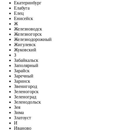
Екатеринбург
Елабуга
Елец
Енисейск
Ж
Железноводск
Железногорск
Железнодорожный
Жигулевск
Жуковский
З
Забайкальск
Заполярный
Зарайск
Заречный
Заринск
Звенигород
Зеленогорск
Зеленоград
Зеленодольск
Зея
Зима
Златоуст
И
Иваново