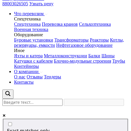
88003026505
Узнать цену
Что перевозим
Спецтехника
Спецтехника
Перевозка кранов
Сельхозтехника
Военная техника
Оборудование
Буровые установки
Трансформаторы
Реакторы
Котлы,
резервуары, емкости
Нефтегазовое оборудование
Иное
Яхты и катера
Металлоконструкции
Балки
Шины
Катушки с кабелем
Блочно-модульные строения
Трубы
Контейнеры
О компании
О нас
Отзывы
Тендеры
Контакты
Exact matches only