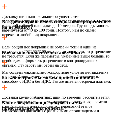
Доставку шин наша компания осуществляет
телескопическими низкорамными тралами высотой 0,9 метров
Всегда ли нужно иметь специальное разрешение
и длиной рабочей площадки до 19 метров. Грузоподъемность
на перевозку?
варьируется от 40 до 100 тонн. Поэтому нам по силам
перевезти любой вид покрышек.
Если общий вес покрышек не более 44 тонн и один из
размеров до 20*2,55*3,99 вместе с автопоездом, то разрешение
Как можно оплатить доставку шин?
не требуется. Если же параметры, указанные выше больше, то
необходимо оформлять разрешение в контролирующих
органах. Эту заботу мы берем на себя.
Мы создаем максимально комфортные условия для заказчика
и поэтому принимаем оплату наличными, безналичным
За какой срок мы можем привезти шины?
способом с НДС и без НДС. Так же имеется отсрочка платежа.
Доставка крупногабаритных шин по времени рассчитывается
в зависимости от сложности маршрута, расстояния, времени
Какие закрывающие документы мы
года (гололед и пурга усложняют перевозки) этапов
предоставляем для клиента?
согласования движения с различными организациями и