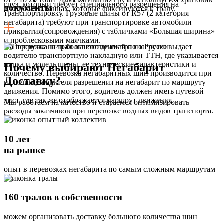
груз, который требует специального разрешения на
документы
и крюки на концах, которые фиксируются к тралу.
транспортировку. Грузовые шины от R57 (2 категория
негабарита) требуют при транспортировке автомобили
прикрытия(сопровождения) с табличками «Большая ширина»
и проблесковыми маячками.
На погрузке на трал ответственный по загрузке выдает
водителю транспортную накладную или ТТН, где указывается
марка и модель шины, ее технические характеристики и
Почему выбирают Негабарит
количество. Перевозка негабаритных шин производится при
Доставку?
наличии у водителя разрешения на негабарит по маршруту
движения. Помимо этого, водитель должен иметь путевой
лист, где так же отображается маршрут движения.
Мы работаем на качество и стараемся оптимизировать
расходы заказчиков при перевозке водных видов транспорта.
10 лет
на рынке
опыт в перевозках негабарита по самым сложным маршрутам
160 тралов в собственности
можем организовать доставку большого количества шин