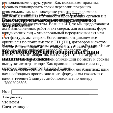
региональными структурами. Как показывает практика
идеально спланировать сроки перевозки покрышек
невозможно, так как поведение участников дорожного
После перевозки шин и подписания ТН(ТТН)
движения, излишняя пытливости проверяющих органов и в
грузополучателем мы предоставляем закрывающие
Как быстро мы можем поставить трал под
целом бюрократическая система зачастую тормозит
бухгалтерские документы. Если вы ИП, то мы предоставляем
транспортировку.
загрузку?
акты выполненных работ и акт сверки, для остальных форм
юридических лиц – универсальный передаточный акт или
счет фактура, акт сверки. Естественно, отправляем все
оригиналы по почте вместе с ТТН(ТН), договором и счетом.
Наши тралы распределены по всей территории России. После
Так же можем подписать все документы по электронной
того как от вас приходит запрос на перевозку, мы,
Перевозка крупногабаритных шин
подписи через систему СБИС.
отталкиваясь от габаритов, массы груза, точки загрузки и
нашими тралами
маршрута в целом определяем ближайший по месту и срокам
выгрузки автотранспорт. Как правило поставка трала под
загрузку происходит от 1-го до 3-х дней.
Чтобы заказать трал для транспортировки негабаритных шин
вам необходимо просто заполнить форму и мы свяжемся с
вами в течение 5 минут , либо позвоните по номеру
+78003026505
Имя:
Что везем
Спецтехнику