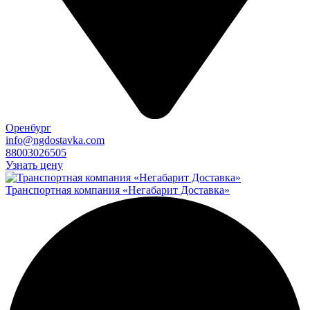
Оренбург
info@ngdostavka.com
88003026505
Узнать цену
Транспортная компания «Негабарит Доставка»