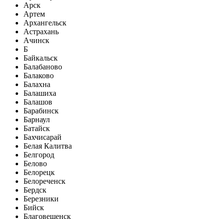
Арск
Артем
Архангельск
Астрахань
Ачинск
Б
Байкальск
Балабаново
Балаково
Балахна
Балашиха
Балашов
Барабинск
Барнаул
Батайск
Бахчисарай
Белая Калитва
Белгород
Белово
Белорецк
Белореченск
Бердск
Березники
Бийск
Благовещенск