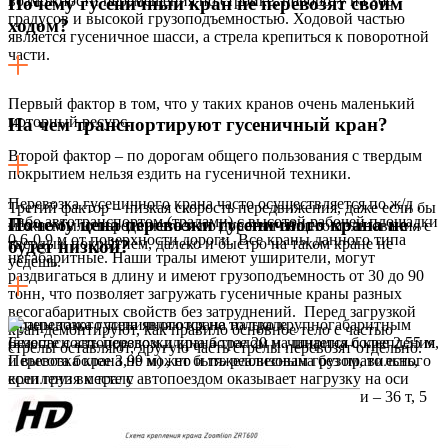
возможности перемещения по стройке, повороту на 360
Почему гусеничный кран не перевозят своим
градусов и высокой грузоподъемностью. Ходовой частью
ходом?
является гусеничное шасси, а стрела крепиться к поворотной
части.
Первый фактор в том, что у таких кранов очень маленький
моторный ресурс.
На чем транспортируют гусеничный кран?
Второй фактор – по дорогам общего пользования с твердым
покрытием нельзя ездить на гусеничной техники.
Перевозка гусеничного крана часто осуществляется по ж/д ,
Третий фактор – низкая скорость передвижения, даже если бы
либо автотранспортом (тралами) с высотой рабочей площадки
Почему цена перевозки гусеничного крана не
можно было передвигаться по дорогам общего пользования с
0,6-0,9 м от поверхности дороги. Все краны данного типа
твердым покрытием, далеко и быстро на таком кране не
будет низкой?
негабаритные. Наши тралы имеют уширители, могут
уедешь.
раздвигаться в длину и имеют грузоподъемность от 30 до 90
тонн, что позволяет загружать гусеничные краны разных
весогабаритных свойств без затруднений. Перед загрузкой
Краны такого типа являются не только крупногабаритным
кран демонтируют, как правило основное тело с частью
(вместе с автопоездом длина более 20 м., ширина более 2,55 м,
Безопасность перевозки крана тралом начинается с крепления
стрелы оставляют, другую часть стрелы перевозят отдельно.
и высота более 3,99 м) , но и тяжеловесным грузом, то есть,
Перевозка крана не может быть реализована без правильного
если груз вместе с автопоездом оказывает нагрузку на оси
крепления к тралу
более установленных пределов — 3 оси – 28 т, 4 оси – 36 т, 5
осей – 40 т, 6 осей – 44 т.