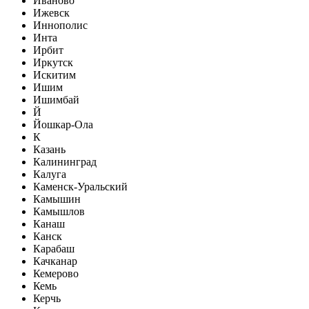
Иваново
Ижевск
Иннополис
Инта
Ирбит
Иркутск
Искитим
Ишим
Ишимбай
Й
Йошкар-Ола
К
Казань
Калининград
Калуга
Каменск-Уральский
Камышин
Камышлов
Канаш
Канск
Карабаш
Качканар
Кемерово
Кемь
Керчь