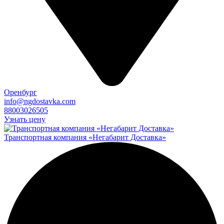
Оренбург
info@ngdostavka.com
88003026505
Узнать цену
Транспортная компания «Негабарит Доставка»