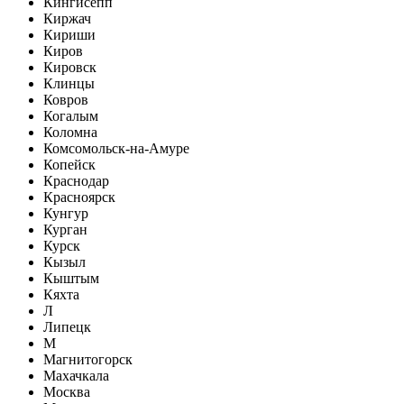
Кингисепп
Киржач
Кириши
Киров
Кировск
Клинцы
Ковров
Когалым
Коломна
Комсомольск-на-Амуре
Копейск
Краснодар
Красноярск
Кунгур
Курган
Курск
Кызыл
Кыштым
Кяхта
Л
Липецк
М
Магнитогорск
Махачкала
Москва