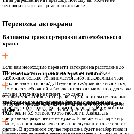
типы разрешений на перевозку, поэтому вы можете не
беспокоиться о своевременной доставке
Перевозка
автокрана
Варианты транспортировки автомобильного
крана
Если вам необходимо перевезти автокран на расстояние до
200 км, то сделать это вы можете своим ходом. Если
Перевозка автокрана на трале: нюансы
расстояние больше, то нанимается либо низкорамный трал,
либо перевозится по ж\д. Неудобство ж/д заключается в том,
что много требований и бюрократических моментов, доставка
дольше и техника не придет «до двери».
В зависимости от высоты крана в транспортном положении
необходимо принять решение будут ли сниматься или
Что нужно делать при загрузке автокрана на
В случае с тралом вы можете оперативно погрузить кран и
приспускаться колеса. Если высота крана с учетом высоты
трал
отправить его в точку выгрузки прямо «до двери».
трала равна 3.9 метров, то это габарит и заказывать
специальное разрешение не нужно. Если же этот параметр
выше, то принимаем решение о приспускании колес или их
снятии. В противном случае перевозка будет негабаритная и
Как правило автокран заезжает на трал своим ходом сзади по