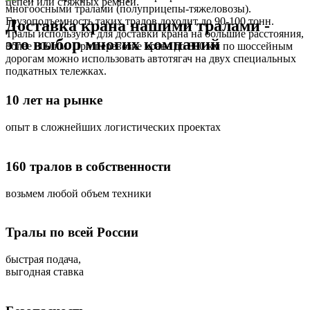
цепей или стяжных ремней.
многоосными тралами (полуприцепы-тяжеловозы).
Грузоподъемность таких тралов доходит до 90-100 тонн.
Доставка крана нашими тралами -
Тралы используют для доставки крана на большие расстояния,
это выбор многих компаний
более 800 км. При перевозке крана до 800 км по шоссейным
дорогам можно использовать автотягач на двух специальных
подкатных тележках.
10 лет на рынке
опыт в сложнейших логистических проектах
160 тралов в собственности
возьмем любой объем техники
Тралы по всей России
быстрая подача,
выгодная ставка