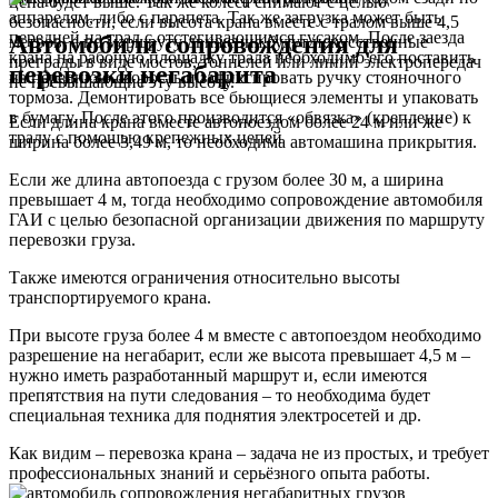
цена будет выше. Так же колеса снимают с целью
аппарелям, либо с парапета. Так же загрузка может быть
безопасности, если высота крана вместе с тралом выше 4,5
передней на трал с отстегивающимся гусаком. После заезда
Автомобили сопровождения
для
метров, а по маршруту движения будут искусственные
крана на рабочую площадку трала необходимо его поставить
преграды в виде мостов, тоннелей или линий электропередач
перевозки негабарита
на переднюю скорость и зафиксировать ручку стояночного
не превышающие эту высоту.
тормоза. Демонтировать все бьющиеся элементы и упаковать
в бумагу. После этого производится «обвязка» (крепление) к
Если длина крана вместе автопоездом более 24 м или же
тралу с помощью крепежных цепей
ширина более 3,49 м,
то необходима автомашина прикрытия.
Если же длина автопоезда c грузом более 30 м, а ширина
превышает 4 м, тогда
необходимо сопровождение автомобиля
ГАИ
с целью безопасной организации движения по маршруту
перевозки груза.
Также имеются ограничения относительно высоты
транспортируемого крана.
При высоте груза более 4 м вместе с автопоездом необходимо
разрешение на негабарит, если же высота превышает 4,5 м –
нужно иметь разработанный маршрут и, если имеются
препятствия на пути следования – то
необходима будет
специальная техника
для поднятия электросетей и др.
Как видим – перевозка крана – задача не из простых,
и требует
профессиональных знаний и серьёзного опыта работы.