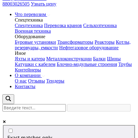
88003026505
Узнать цену
Что перевозим
Спецтехника
Спецтехника
Перевозка кранов
Сельхозтехника
Военная техника
Оборудование
Буровые установки
Трансформаторы
Реакторы
Котлы,
резервуары, емкости
Нефтегазовое оборудование
Иное
Яхты и катера
Металлоконструкции
Балки
Шины
Катушки с кабелем
Блочно-модульные строения
Трубы
Контейнеры
О компании
О нас
Отзывы
Тендеры
Контакты
Exact matches only