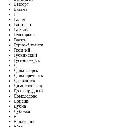
Выборг
Вязьма
Г
Галич
Гастелло
Гатчина
Геленджик
Глазов
Горно-Алтайск
Грозный
Губкинский
Гусиноозерск
Д
Дальнегорск
Дальнореченск
Дзержинск
Димитровград
Долгопрудный
Домодедово
Донецк
Дубна
Дубовка
Е
Евпатория
Ейск