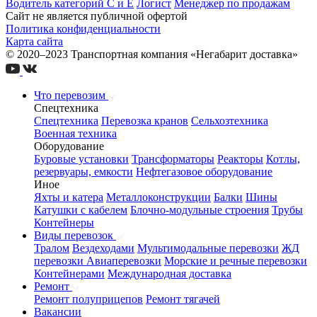
Водитель категорий С и Е
Логист
Менеджер по продажам
Сайт не является публичной офертой
Политика конфиденциальности
Карта сайта
© 2020–2023 Транспортная компания «Негабарит доставка»
Что перевозим
Спецтехника
Спецтехника
Перевозка кранов
Сельхозтехника
Военная техника
Оборудование
Буровые установки
Трансформаторы
Реакторы
Котлы,
резервуары, емкости
Нефтегазовое оборудование
Иное
Яхты и катера
Металлоконструкции
Балки
Шины
Катушки с кабелем
Блочно-модульные строения
Трубы
Контейнеры
Виды перевозок
Тралом
Вездеходами
Мультимодальные перевозки
ЖД
перевозки
Авиаперевозки
Морские и речные перевозки
Контейнерами
Международная доставка
Ремонт
Ремонт полуприцепов
Ремонт тягачей
Вакансии