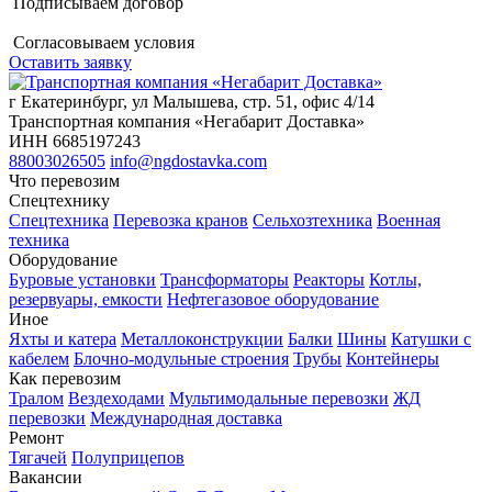
Подписываем договор
Согласовываем условия
Оставить заявку
г Екатеринбург, ул Малышева, стр. 51, офис 4/14
Транспортная компания «Негабарит Доставка»
ИНН 6685197243
88003026505
info@ngdostavka.com
Что перевозим
Спецтехнику
Спецтехника
Перевозка кранов
Сельхозтехника
Военная
техника
Оборудование
Буровые установки
Трансформаторы
Реакторы
Котлы,
резервуары, емкости
Нефтегазовое оборудование
Иное
Яхты и катера
Металлоконструкции
Балки
Шины
Катушки с
кабелем
Блочно-модульные строения
Трубы
Контейнеры
Как перевозим
Тралом
Вездеходами
Мультимодальные перевозки
ЖД
перевозки
Международная доставка
Ремонт
Тягачей
Полуприцепов
Вакансии