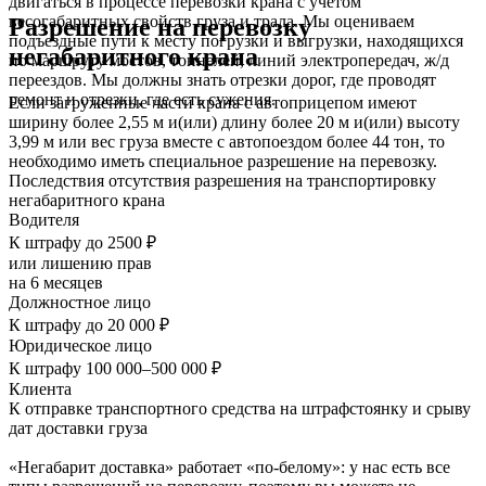
двигаться в процессе перевозки крана с учетом
весогабаритных свойств груза и трала. Мы оцениваем
Разрешение на перевозку
подъездные пути к месту погрузки и выгрузки, находящихся
негабаритного крана
по маршруту мостов, тоннелей, линий электропередач, ж/д
переездов. Мы должны знать отрезки дорог, где проводят
ремонт и отрезки, где есть сужения.
Если загруженные части крана с автоприцепом имеют
ширину более 2,55 м и(или) длину более 20 м и(или) высоту
3,99 м или вес груза вместе с автопоездом более 44 тон, то
необходимо иметь специальное разрешение на перевозку.
Последствия отсутствия разрешения на транспортировку
негабаритного крана
Водителя
К штрафу до 2500 ₽
или лишению прав
на 6 месяцев
Должностное лицо
К штрафу до 20 000 ₽
Юридическое лицо
К штрафу 100 000–500 000 ₽
Клиента
К отправке транспортного средства на штрафстоянку и срыву
дат доставки груза
«Негабарит доставка» работает «по-белому»: у нас есть все