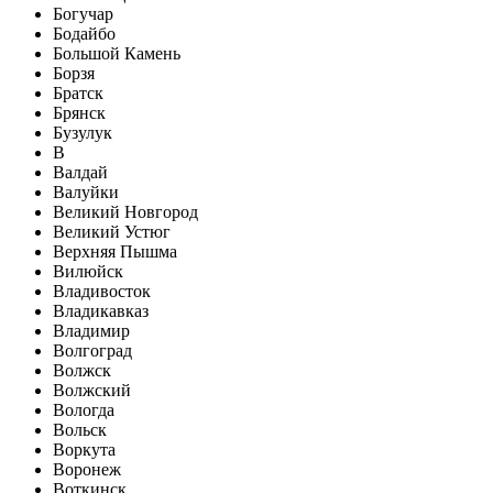
Богучар
Бодайбо
Большой Камень
Борзя
Братск
Брянск
Бузулук
В
Валдай
Валуйки
Великий Новгород
Великий Устюг
Верхняя Пышма
Вилюйск
Владивосток
Владикавказ
Владимир
Волгоград
Волжск
Волжский
Вологда
Вольск
Воркута
Воронеж
Воткинск