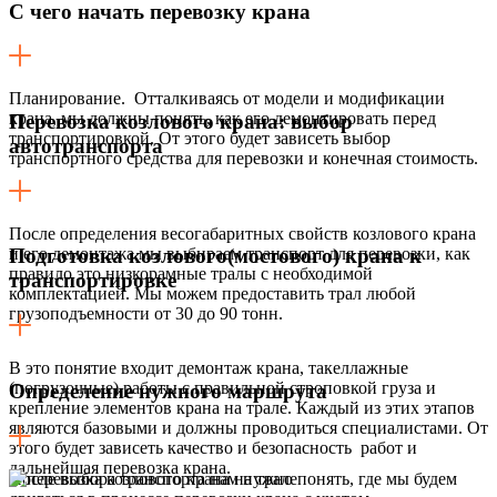
С чего начать перевозку крана
Планирование. Отталкиваясь от модели и модификации
крана, мы должны понять, как его демонтировать перед
Перевозка козлового крана: выбор
транспортировкой. От этого будет зависеть выбор
автотранспорта
транспортного средства для перевозки и конечная стоимость.
После определения весогабаритных свойств козлового крана
и его демонтажа мы выбираем транспорт для перевозки, как
Подготовка козлового(мостового) крана к
правило это низкорамные тралы с необходимой
транспортировке
комплектацией. Мы можем предоставить трал любой
грузоподъемности от 30 до 90 тонн.
В это понятие входит демонтаж крана, такеллажные
(погрузочные) работы с правильной строповкой груза и
Определение нужного маршрута
крепление элементов крана на трале. Каждый из этих этапов
являются базовыми и должны проводиться специалистами. От
этого будет зависеть качество и безопасность работ и
дальнейшая перевозка крана.
После выбора транспорта нам нужно понять, где мы будем