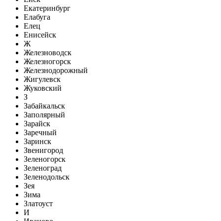
Екатеринбург
Елабуга
Елец
Енисейск
Ж
Железноводск
Железногорск
Железнодорожный
Жигулевск
Жуковский
З
Забайкальск
Заполярный
Зарайск
Заречный
Заринск
Звенигород
Зеленогорск
Зеленоград
Зеленодольск
Зея
Зима
Златоуст
И