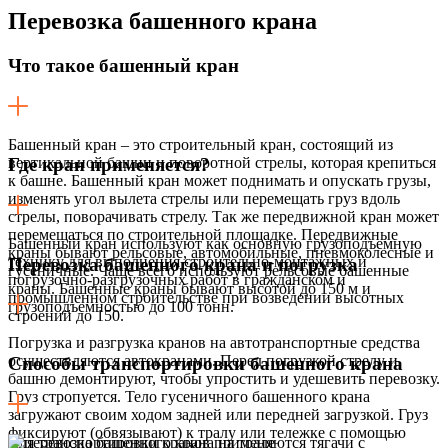
Перевозка
башенного крана
Что такое башенный кран
Башенный кран – это строительный кран, состоящий из
вертикальной башни и поворотной стрелы, которая крепиться
Где кран применяется?
к башне. Башенный кран может поднимать и опускать грузы,
изменять угол вылета стрелы или перемещать груз вдоль
стрелы, поворачивать стрелу. Так же передвижной кран может
перемещаться по строительной площадке. Передвижные
Башенный кран используют как основную грузоподъемную
краны бывают рельсовые, автомобильные, пневмоколесные и
технику для выполнения строительно-монтажных и
Перевозка башенного крана и погрузка
гусеничные. Чаще всего используют рельсовые башенные
погрузочно-разгрузочных работ в гражданском и
краны. Башенные краны бывают высотой до 150 м и
промышленном строительстве при возведении высотных
грузоподъемностью до 100 тонн.
строений до 150.
Погрузка и разгрузка кранов на автотранспортные средства
осуществляются автокранами. Перед погрузкой стрелу и
Способы транспортировки башенного крана
башню демонтируют, чтобы упростить и удешевить перевозку.
Груз стропуется. Тело гусеничного башенного крана
загружают своим ходом задней или передней загрузкой. Груз
фиксируют (обвязывают) к тралу или тележке с помощью
Для транспортировки кранов применяются тягачи с