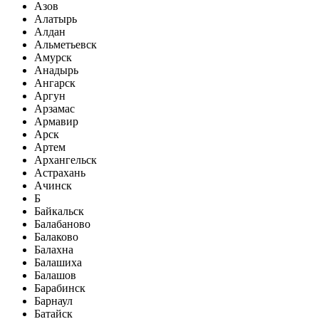
Азов
Алатырь
Алдан
Альметьевск
Амурск
Анадырь
Ангарск
Аргун
Арзамас
Армавир
Арск
Артем
Архангельск
Астрахань
Ачинск
Б
Байкальск
Балабаново
Балаково
Балахна
Балашиха
Балашов
Барабинск
Барнаул
Батайск