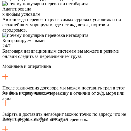
Адаптирована
к любым условиям
Автопоезда перевозят груз в самых суровых условиях и по
сложнейшим маршрутам, где нет ж/д веток, портов и
аэродромов.
Контролируема вами
24/7
Благодаря навигационным системам вы можете в режиме
онлайн следить за перемещением груза.
Мобильна и оперативна
После заключения договора мы можем поставить трал в этот
Удобна: от двери до двери
же день и сразу начать перевозку в отличии от ж/д, моря или
авиа.
Забрать и доставить негабарит можно точно по адресу, что не
Адаптируема к любым условиям
могут предложить другие виды перевозок.