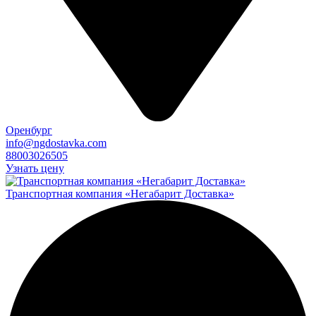
Оренбург
info@ngdostavka.com
88003026505
Узнать цену
Транспортная компания «Негабарит Доставка»