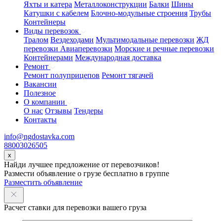
Яхты и катера
Металлоконструкции
Балки
Шины
Катушки с кабелем
Блочно-модульные строения
Трубы
Контейнеры
Виды перевозок
Тралом
Вездеходами
Мультимодальные перевозки
ЖД
перевозки
Авиаперевозки
Морские и речные перевозки
Контейнерами
Международная доставка
Ремонт
Ремонт полуприцепов
Ремонт тягачей
Вакансии
Полезное
О компании
О нас
Отзывы
Тендеры
Контакты
info@ngdostavka.com
88003026505
x
Найди лучшее предложение от перевозчиков!
Размести объявление о грузе бесплатно в группе
Разместить объявление
Расчет ставки для перевозки вашего груза