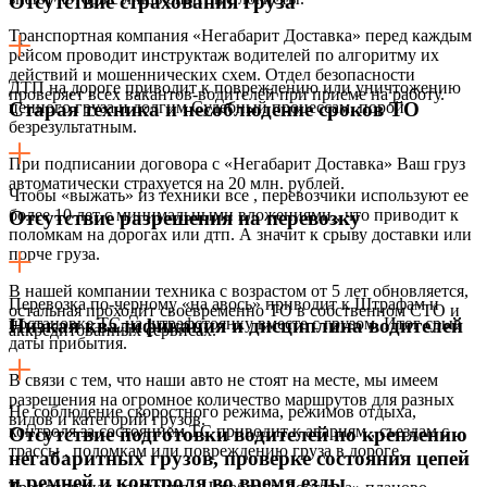
Отсутствие страхования груза
Транспортная компания «Негабарит Доставка» перед каждым
рейсом проводит инструктаж водителей по алгоритму их
действий и мошеннических схем. Отдел безопасности
ДТП на дороге приводит к повреждению или уничтожению
проверяет всех вакантов-водителей при приеме на работу.
ценного груза и долгим Судебный процессам, порой
Старая техника и несоблюдение сроков ТО
безрезультатным.
При подписании договора с «Негабарит Доставка» Ваш груз
автоматически страхуется на 20 млн. рублей.
Чтобы «выжать» из техники все , перевозчики используют ее
более 10 лет с минимальными вложениями,, что приводит к
Отсутствие разрешения на перевозку
поломкам на дорогах или дтп. А значит к срыву доставки или
порче груза.
В нашей компании техника с возрастом от 5 лет обновляется,
Перевозка по-черному «на авось» приводит к Штрафам и
остальная проходит своевременно ТО в собственном СТО и
постановке ТС на штрафстоянку вместе с грузом. Итог срыв
Низкая квалификация и дисциплина водителей
аккредитованных сервисах.
даты прибытия.
В связи с тем, что наши авто не стоят на месте, мы имеем
разрешения на огромное количество маршрутов для разных
Не соблюдение скоростного режима, режимов отдыха,
видов и категорий грузов.
контроля за состоянием ТС приводит к авариям , съездам с
Отсутствие подготовки водителей по креплению
трассы , поломкам или повреждению груза в дороге.
негабаритных грузов, проверке состояния цепей
и ремней и контроля во время езды