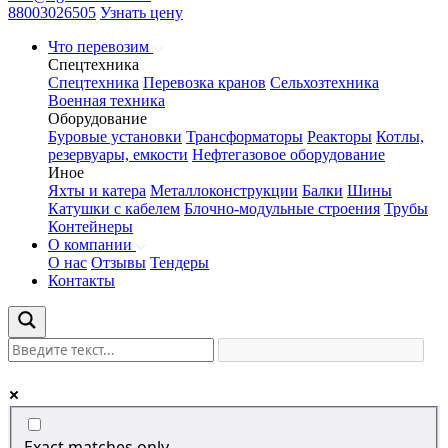
88003026505
Узнать цену
Что перевозим
Спецтехника
Спецтехника
Перевозка кранов
Сельхозтехника
Военная техника
Оборудование
Буровые установки
Трансформаторы
Реакторы
Котлы,
резервуары, емкости
Нефтегазовое оборудование
Иное
Яхты и катера
Металлоконструкции
Балки
Шины
Катушки с кабелем
Блочно-модульные строения
Трубы
Контейнеры
О компании
О нас
Отзывы
Тендеры
Контакты
Exact matches only