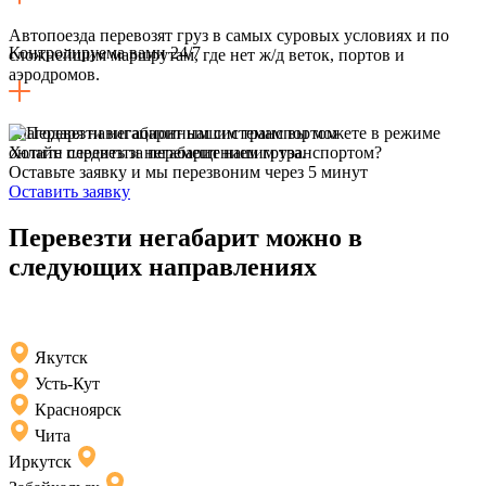
Автопоезда перевозят груз в самых суровых условиях и по
Контролируема вами 24/7
сложнейшим маршрутам, где нет ж/д веток, портов и
аэродромов.
Благодаря навигационным системам вы можете в режиме
онлайн следить за перемещением груза.
Хотите перевезти негабарит нашим транспортом?
Оставьте заявку и мы перезвоним через 5 минут
Оставить заявку
Перевезти негабарит можно в
следующих направлениях
Якутск
Усть-Кут
Красноярск
Чита
Иркутск