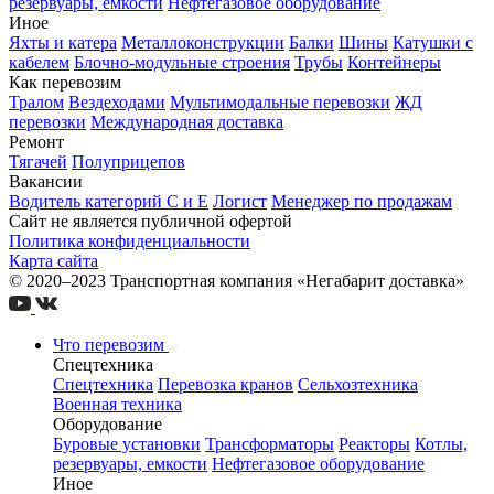
резервуары, емкости
Нефтегазовое оборудование
Иное
Яхты и катера
Металлоконструкции
Балки
Шины
Катушки с
кабелем
Блочно-модульные строения
Трубы
Контейнеры
Как перевозим
Тралом
Вездеходами
Мультимодальные перевозки
ЖД
перевозки
Международная доставка
Ремонт
Тягачей
Полуприцепов
Вакансии
Водитель категорий С и Е
Логист
Менеджер по продажам
Сайт не является публичной офертой
Политика конфиденциальности
Карта сайта
© 2020–2023 Транспортная компания «Негабарит доставка»
Что перевозим
Спецтехника
Спецтехника
Перевозка кранов
Сельхозтехника
Военная техника
Оборудование
Буровые установки
Трансформаторы
Реакторы
Котлы,
резервуары, емкости
Нефтегазовое оборудование
Иное