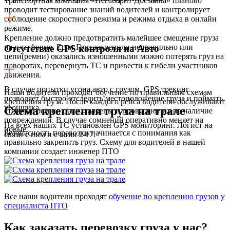
Транспортная компания «Негабарит Доставка» планово
проводит тестирование знаний водителей и контролирует
соблюдение скоростного режима и режима отдыха в онлайн
режиме.
Крепление должно предотвратить малейшее смещение груза
на платформе. Если Груз закрепили неправильно или
Отсутствие GPS контроля на Авто
цепи(ремни) оказались изношенными можно потерять груз на
поворотах, перевернуть ТС и привести к гибели участников
движения.
В случае попытки угона авто с грузом, GPS трекинг
Наши водители проходят обучение по правильным схемам
позволяет быстро отследить местоположение груза и поймать
крепления груза. После каждого рейса водители обслуживают
угонщика.
Схема крепления груза на трале
стяжные ремни, цепи, талрепы и проверяют их на наличие
повреждений. В случае сомнений оперативно меняет на
На всех наших ТС установлен GPS мониторинг. Логист на
новые.
Безопасность перевозки начинается с понимания как
связи с ним и с вами 24/7.
правильно закрепить груз. Схему для водителей в нашей
компании создает инженер ПТО
Все наши водители проходят
обучение по креплению грузов у
специалиста ПТО
Как заказать перевозку груза у нас?