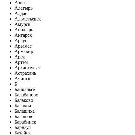
Азов
Алатырь
Алдан
Альметьевск
Амурск
Анадырь
Ангарск
Аргун
Арзамас
Армавир
Арск
Артем
Архангельск
Астрахань
Ачинск
Б
Байкальск
Балабаново
Балаково
Балахна
Балашиха
Балашов
Барабинск
Барнаул
Батайск