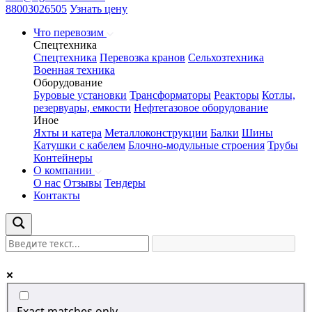
88003026505
Узнать цену
Что перевозим
Спецтехника
Спецтехника
Перевозка кранов
Сельхозтехника
Военная техника
Оборудование
Буровые установки
Трансформаторы
Реакторы
Котлы,
резервуары, емкости
Нефтегазовое оборудование
Иное
Яхты и катера
Металлоконструкции
Балки
Шины
Катушки с кабелем
Блочно-модульные строения
Трубы
Контейнеры
О компании
О нас
Отзывы
Тендеры
Контакты
Exact matches only