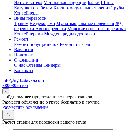
Яхты и катера
Металлоконструкции
Балки
Шины
Катушки с кабелем
Блочно-модульные строения
Трубы
Контейнеры
Виды перевозок
Тралом
Вездеходами
Мультимодальные перевозки
ЖД
перевозки
Авиаперевозки
Морские и речные перевозки
Контейнерами
Международная доставка
Ремонт
Ремонт полуприцепов
Ремонт тягачей
Вакансии
Полезное
О компании
О нас
Отзывы
Тендеры
Контакты
info@ngdostavka.com
88003026505
x
Найди лучшее предложение от перевозчиков!
Размести объявление о грузе бесплатно в группе
Разместить объявление
Расчет ставки для перевозки вашего груза