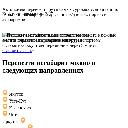
Автопоезда перевозят груз в самых суровых условиях и по
Контролируема вами 24/7
сложнейшим маршрутам, где нет ж/д веток, портов и
аэродромов.
Благодаря навигационным системам вы можете в режиме
онлайн следить за перемещением груза.
Хотите перевезти негабарит нашим транспортом?
Оставьте заявку и мы перезвоним через 5 минут
Оставить заявку
Перевезти негабарит можно в
следующих направлениях
Якутск
Усть-Кут
Красноярск
Чита
Иркутск