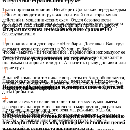
Отсутствие страхования груза
Транспортная компания «Негабарит Доставка» перед каждым
рейсом проводит инструктаж водителей по алгоритму их
действий и мошеннических схем. Отдел безопасности
ДТП на дороге приводит к повреждению или уничтожению
проверяет всех вакантов-водителей при приеме на работу.
ценного груза и долгим Судебный процессам, порой
Старая техника и несоблюдение сроков ТО
безрезультатным.
При подписании договора с «Негабарит Доставка» Ваш груз
автоматически страхуется на 20 млн. рублей.
Чтобы «выжать» из техники все , перевозчики используют ее
более 10 лет с минимальными вложениями,, что приводит к
Отсутствие разрешения на перевозку
поломкам на дорогах или дтп. А значит к срыву доставки или
порче груза.
В нашей компании техника с возрастом от 5 лет обновляется,
Перевозка по-черному «на авось» приводит к Штрафам и
остальная проходит своевременно ТО в собственном СТО и
постановке ТС на штрафстоянку вместе с грузом. Итог срыв
Низкая квалификация и дисциплина водителей
аккредитованных сервисах.
даты прибытия.
В связи с тем, что наши авто не стоят на месте, мы имеем
разрешения на огромное количество маршрутов для разных
Не соблюдение скоростного режима, режимов отдыха,
видов и категорий грузов.
контроля за состоянием ТС приводит к авариям , съездам с
Отсутствие подготовки водителей по креплению
трассы , поломкам или повреждению груза в дороге.
негабаритных грузов, проверке состояния цепей
и ремней и контроля во время езды