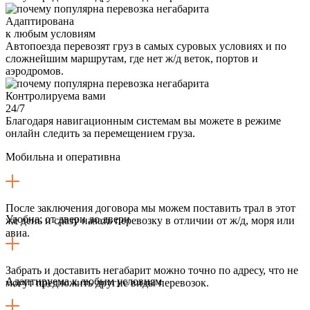
Адаптирована
к любым условиям
Автопоезда перевозят груз в самых суровых условиях и по
сложнейшим маршрутам, где нет ж/д веток, портов и
аэродромов.
Контролируема вами
24/7
Благодаря навигационным системам вы можете в режиме
онлайн следить за перемещением груза.
Мобильна и оперативна
После заключения договора мы можем поставить трал в этот
Удобна: от двери до двери
же день и сразу начать перевозку в отличии от ж/д, моря или
авиа.
Забрать и доставить негабарит можно точно по адресу, что не
Адаптируема к любым условиям
могут предложить другие виды перевозок.