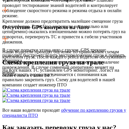
Транспортная компания «Негабарит Доставка» планово
проводит тестирование знаний водителей и контролирует
соблюдение скоростного режима и режима отдыха в онлайн
режиме.
Крепление должно предотвратить малейшее смещение груза
на платформе. Если Груз закрепили неправильно или
Отсутствие GPS контроля на Авто
цепи(ремни) оказались изношенными можно потерять груз на
поворотах, перевернуть ТС и привести к гибели участников
движения.
В случае попытки угона авто с грузом, GPS трекинг
Наши водители проходят обучение по правильным схемам
позволяет быстро отследить местоположение груза и поймать
крепления груза. После каждого рейса водители обслуживают
угонщика.
Схема крепления груза на трале
стяжные ремни, цепи, талрепы и проверяют их на наличие
повреждений. В случае сомнений оперативно меняет на
На всех наших ТС установлен GPS мониторинг. Логист на
новые.
Безопасность перевозки начинается с понимания как
связи с ним и с вами 24/7.
правильно закрепить груз. Схему для водителей в нашей
компании создает инженер ПТО
Все наши водители проходят
обучение по креплению грузов у
специалиста ПТО
Как заказать перевозку груза у нас?