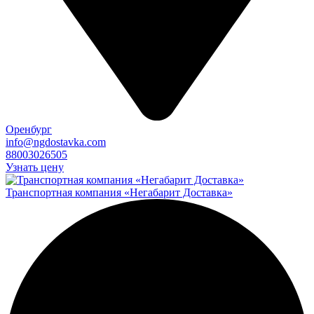
Оренбург
info@ngdostavka.com
88003026505
Узнать цену
Транспортная компания «Негабарит Доставка»