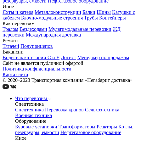
резервуары, емкости
Нефтегазовое оборудование
Иное
Яхты и катера
Металлоконструкции
Балки
Шины
Катушки с
кабелем
Блочно-модульные строения
Трубы
Контейнеры
Как перевозим
Тралом
Вездеходами
Мультимодальные перевозки
ЖД
перевозки
Международная доставка
Ремонт
Тягачей
Полуприцепов
Вакансии
Водитель категорий С и Е
Логист
Менеджер по продажам
Сайт не является публичной офертой
Политика конфиденциальности
Карта сайта
© 2020–2023 Транспортная компания «Негабарит доставка»
Что перевозим
Спецтехника
Спецтехника
Перевозка кранов
Сельхозтехника
Военная техника
Оборудование
Буровые установки
Трансформаторы
Реакторы
Котлы,
резервуары, емкости
Нефтегазовое оборудование
Иное