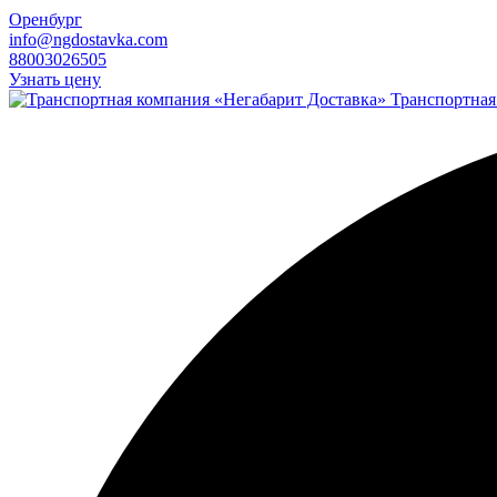
Оренбург
info@ngdostavka.com
88003026505
Узнать цену
Транспортная