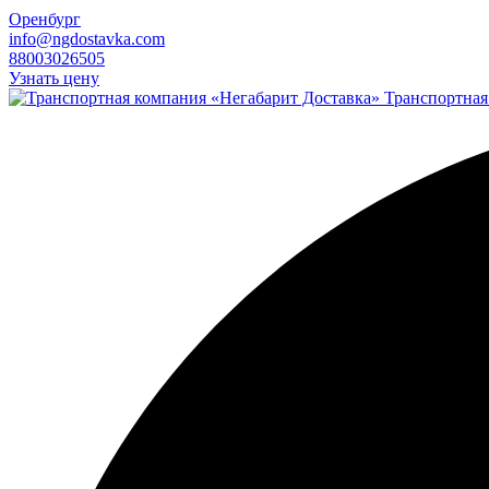
Оренбург
info@ngdostavka.com
88003026505
Узнать цену
Транспортная