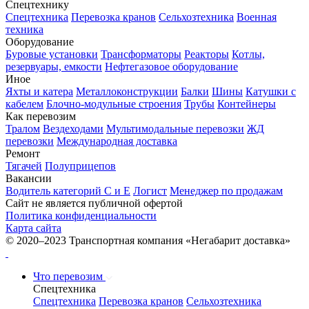
Спецтехнику
Спецтехника
Перевозка кранов
Сельхозтехника
Военная
техника
Оборудование
Буровые установки
Трансформаторы
Реакторы
Котлы,
резервуары, емкости
Нефтегазовое оборудование
Иное
Яхты и катера
Металлоконструкции
Балки
Шины
Катушки с
кабелем
Блочно-модульные строения
Трубы
Контейнеры
Как перевозим
Тралом
Вездеходами
Мультимодальные перевозки
ЖД
перевозки
Международная доставка
Ремонт
Тягачей
Полуприцепов
Вакансии
Водитель категорий С и Е
Логист
Менеджер по продажам
Сайт не является публичной офертой
Политика конфиденциальности
Карта сайта
© 2020–2023 Транспортная компания «Негабарит доставка»
Что перевозим
Спецтехника
Спецтехника
Перевозка кранов
Сельхозтехника