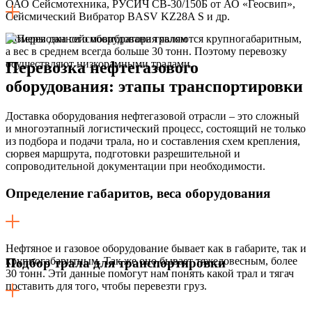
ОАО Сейсмотехника, РУСИЧ СВ-30/150Б от АО «Геосвип»,
Сейсмический Вибратор BASV KZ28A S и др.
Размеры данного оборудования являются крупногабаритным,
а вес в среднем всегда больше 30 тонн. Поэтому перевозку
осуществляют низкорамными тралами.
Перевозка нефтегазового
оборудования:
этапы транспортировки
Доставка оборудования нефтегазовой отрасли – это сложный
и многоэтапный логистический процесс, состоящий не только
из подбора и подачи трала, но и составления схем крепления,
сюрвея маршрута, подготовки разрешительной и
сопроводительной документации при необходимости.
Определение габаритов, веса оборудования
Нефтяное и газовое оборудование бывает как в габарите, так и
крупногабаритным. Так же оно бывает тяжеловесным, более
Подбор трала для транспортировки
30 тонн. Эти данные помогут нам понять какой трал и тягач
поставить для того, чтобы перевезти груз.