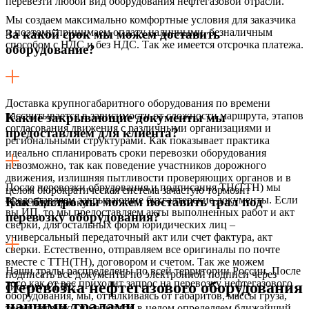
перевезти любой вид оборудования нефтегазовой отрасли.
Мы создаем максимально комфортные условия для заказчика
и поэтому принимаем оплату наличными, безналичным
За какой срок мы можем доставить
способом с НДС и без НДС. Так же имеется отсрочка платежа.
оборудование?
Доставка крупногабаритного оборудования по времени
рассчитывается в зависимости от сложности маршрута, этапов
Какие закрывающие документы мы
согласования движения с различными организациями и
предоставляем для клиента?
региональными структурами. Как показывает практика
идеально спланировать сроки перевозки оборудования
невозможно, так как поведение участников дорожного
движения, излишняя пытливости проверяющих органов и в
После перевозки обрудования и подписания ТН(ТТН) мы
целом бюрократическая система зачастую тормозит
предоставляем закрывающие бухгалтерские документы. Если
Как быстро мы можем поставить трал под
транспортировку.
вы ИП, то мы предоставляем акты выполненных работ и акт
перевозку оборудования?
сверки, для остальных форм юридических лиц –
универсальный передаточный акт или счет фактура, акт
сверки. Естественно, отправляем все оригиналы по почте
вместе с ТТН(ТН), договором и счетом. Так же можем
Наши тралы распределены по всей территории России. После
подписать все документы по электронной подписи через
того как от вас приходит запрос на перевозку нефтегазового
Перевозка нефтегазового оборудования
систему СБИС.
оборудования, мы, отталкиваясь от габаритов, массы груза,
нашими тралами
точки загрузки и маршрута в целом определяем ближайший