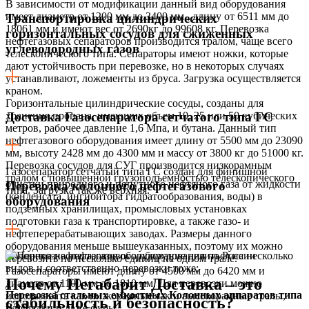
В зависимости от модификации данный вид оборудования
имеет диаметр от 1200 мм до 3400 мм , длину от 6511 мм до
Транспортировка цилиндрических
18061 мм и имеют вес от 2690кг до 99608 кг. Перевозка
горизонтальных сосудов для сжиженных
нефтегазовых сепараторов производится тралом, чаще всего
углеводородных газов
телескопического типа. Сепараторы имеют ножки, которые
дают устойчивость при перевозке, но в некоторых случаях
устанавливают, ложементы из бруса. Загрузка осуществляется
краном.
Горизонтальные цилиндрические сосуды, созданы для
хранения пропана, имеющих объем 10, 25 или 50 кубических
Доставка Газосепаратора сетчатого типа ГС
метров, рабочее давление 1,6 Мпа, и бутана. Данный тип
нефтегазового оборудования имеет длину от 5500 мм до 23090
мм, высоту 2428 мм до 4300 мм и массу от 3800 кг до 51000 кг.
Перевозка сосудов для СУГ производится низкорамным
Газосепаратор сетчатый типа ГС создан для финишной
тралом с повышенной грузоподъемностью телескопического
очистки природного и попутного нефтяного газа от жидкости
Перевозка колонного нефтегазового
типа. Загрузка так же верхняя.
(конденсата, ингибитора гидратообразования, воды) в
оборудования
подземных хранилищах, промысловых установках
подготовки газа к транспортировке, а также газо- и
нефтеперерабатывающих заводах. Размеры данного
оборудования меньше вышеуказанных, поэтому их можно
Колонное нефтегазовое оборудование делиться на несколько
перевозить по несколько единиц на одном трале.
видов и соответственно перевозки тоже:
Газосепараторы имеют длину от 4500 мм до 6420 мм и
Почему Негабарит Доставка – это
диаметр от 1100 мм до 1810 мм. Для перевозки можно
Перевозка стальных емкостных Колонных аппаратов типа
использовать как низкорамные так и высокорамные тралы,
стабильность и безопасность?
ВЭЭ
площадки и даже фуры.