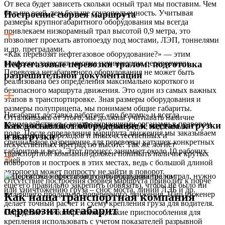
От веса будет зависеть скольки осный трал мы поставим. Чем
больше осей, тем больше грузоподъемность. Учитывая
Построение сюрвея маршрута
размеры крупногабаритного оборудования мы всегда
привлекаем низкорамный трал высотой 0,9 метра, это
позволяет проехать автопоезду под мостами, ЛЭП, тоннелями
и др. преградами.
«Как перевозят нефтегазовое оборудование?» — этим
вопросом задаются многие начинающие перевозчики.
Нефтегазовые перевозки тралом: подготовка
Перевозка негабаритного оборудования не может быть
разрешительной документации
реализована без определения максимально короткого и
безопасного маршрута движения. Это один из самых важных
этапов в транспортировке. Зная размеры оборудования и
размеры полуприцепа, мы понимаем общие габариты.
Негабарит доставка работает «по белому» и всегда
Отталкиваясь от этого, мы должны учитывать наличие
взаимодействует с контролирующими органами в правовом
Как доставляют оборудование к местам загрузки
мостов, тоннелей, линий электропередач, надземных
поле. После определения маршрута движения мы заказываем
пешеходных переходов и иных естественных и
и выгрузки
специальное разрешение для перевозки катушек конкретных
искусственных преград по высоте. Так же логист
габаритов и веса. Этот процесс занимает около 10 рабочих
транспортной компании должен понимать наличие крутых
дней.
поворотов и построек в этих местах, ведь с большой длиной
автопоезд может попросту не зайти в поворот.
Недостаточно просто загрузить оборудование на трал, нужно
Отсутствие построения сюрвея маршрута приводит к порче
еще его правильно закрепить (обвязать), чтобы не было ни
или уничтожению груза – снос моста, линий ЛЭБ и др.
малейшего продольно-поперечного движения. Наш инженер
Как наша транспортная компания
делает точный расчет и схему крепления груза для водителя.
перевозит негабарит
Определяет точки крепления, какие приспособления для
крепления использовать с учетом показателей разрывной