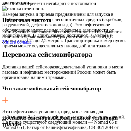
диагностики
мы готовы перевезти негабарит с постоплатой
Камеры запуска и приема предназначены для запуска в
Налоговая чистота
трубопровод и приема из него поточных средств (скребков,
разделителей, дефектоскопов и др). Это нефтегазовое
оборудование имеет разные габариты в зависимости от
штат бухгалтеров следит за своевременностью оформления
модификации. В длину камеры достигают 16 метров и
отчетностей, закрывающих документов и выплат НДС
диаметр от 0,15 до 2,5 метров. Транспортировка камер пуско-
Узнать больше
приема может осуществляться площадкой или тралом.
Перевозка
сейсмовибратора
Доставка вашей сейсморазведовательной установки в места
газовых и нефтяных месторождений России может быть
организована нашими тралами.
Что такое мобильный сейсмовибратор
Это нефтегазовая установка, предназначенная для
сейсмической разведки нефтяных и газовых месторождений.
Доставка сейсморазведовательной установки
На рынке существуют следующий модели — Nоmad 65 и
тралом
Nоmad 65T, Батыр от Башнефтьгеофизика, CВ-30/120Н от