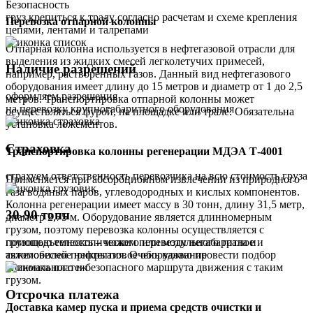
Безопасность
груз крепиться к тралу согласно расчетам и схеме крепления
Перевозка отпарной колонны
цепями, лентами и талрепами
Отпарная колонна используется в нефтегазовой отрасли для
выделения из жидких смесей легколетучих примесей,
Наличие разрешений
например, растворенных газов. Данный вид нефтегазового
оборудования имеет длину до 15 метров и диаметр от 1 до 2,5
оформляем разрешения
метров. Транспортировка отпарной колонны может
на перевозку крупногабаритного оборудования
осуществляться фурой, на площадке или трале. Обязательна
установка ложементов.
Страховка
Транспортировка колонны регенерации МДЭА Т-4001
страхуем ответственность перевозчика на всю стоимость груза
Применяется при абсорбционном извлечении из природного
газа водяных паров, углеводородных и кислых компонентов.
Колонна регенерации имеет массу в 30 тонн, длину 31,5 метр,
30-90 тонн
диаметр 2,75 м. Оборудование является длинномерным
грузом, поэтому перевозка колонны осуществляется с
помощью телескопического или модульного трала и
грузоподъемность – можем перевезти негабаритное и
автомобилей прикрытия. Очень важно провести подбор
тяжеловесное нефтегазовое оборудование
оптимального и безопасного маршрута движения с таким
грузом.
Отсрочка платежа
Доставка камер пуска и приема средств очистки и