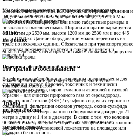
Мы работаем на качество и стараемся оптимизировать
Колонные аппараты типа ВЭЭ нужны для приема, хранения и
расходы заказчиков при перевозке трансформаторов.
выдачи жидкостей и газа при давлении в 0,6, 1,0 и 1,6 Мпа.
Так же как газосепараторы они имею габаритные размеры и
не являются тяжеловесными. Ширина аппаратов варьируется
10 лет
от 1140 мм до 2530 мм, высота 1200 мм до 2530 мм и вес 445
кг до 11000 кг. Данное оборудование можно перевозить на
на рынке
трале по несколько единиц. Обязательно при транспортировке
установка ложементов из бруса и фиксация цепями и
опыт в перевозках негабарита по самым сложным маршрутам
талрепами.
Перевозка абсорбционной колонны
160 тралов в собственности
В нефтехимии абсорбционные колонны предназначены для
можем организовать доставку большого количества
фильтрации кислот, щелочей, токсичных и технически
трансформаторов разом
нежелательных газов, паров, туманов и аэрозолей в газовой
отрасли – для очистки природного газа от сероводорода,
меркаптанов / тиолов (RSH) / сульфонов и других сернистых
Тралы
соединений, фильтрация оксидов углерода, оксид-сульфида
по всей России
углерода COS. Размеры данного оборудования доходят до 21
метра в длину и 1,4 м в диаметре. В связи с тем, что колонна
оперативно подадим технику для грузоперевозки по
не имеет ножек, загрузка и перевозка абсорбционной колонны
выгодным ставкам
осуществляется с установкой ложементов на площадке или
трале.