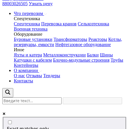
88003026505
Узнать цену
Что перевозим
Спецтехника
Спецтехника
Перевозка кранов
Сельхозтехника
Военная техника
Оборудование
Буровые установки
Трансформаторы
Реакторы
Котлы,
резервуары, емкости
Нефтегазовое оборудование
Иное
Яхты и катера
Металлоконструкции
Балки
Шины
Катушки с кабелем
Блочно-модульные строения
Трубы
Контейнеры
О компании
О нас
Отзывы
Тендеры
Контакты
Exact matches only