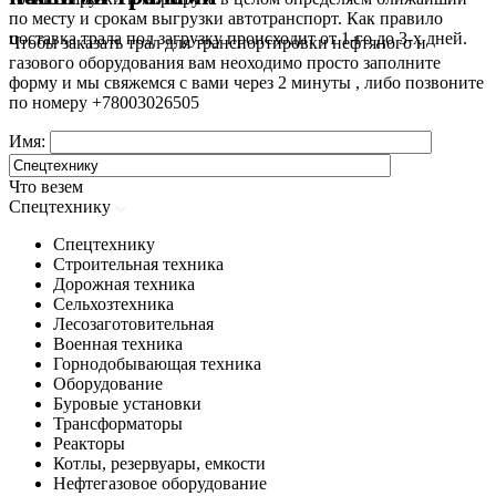
по месту и срокам выгрузки автотранспорт. Как правило
поставка трала под загрузку происходит от 1-го до 3-х дней.
Чтобы заказать трал для транспортировки нефтяного и
газового оборудования вам неоходимо просто заполните
форму и мы свяжемся с вами через 2 минуты , либо позвоните
по номеру
+78003026505
Имя:
Что везем
Спецтехнику
Спецтехнику
Строительная техника
Дорожная техника
Сельхозтехника
Лесозаготовительная
Военная техника
Горнодобывающая техника
Оборудование
Буровые установки
Трансформаторы
Реакторы
Котлы, резервуары, емкости
Нефтегазовое оборудование