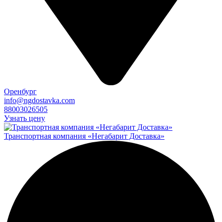
Оренбург
info@ngdostavka.com
88003026505
Узнать цену
Транспортная компания «Негабарит Доставка»