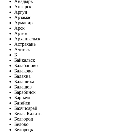
Анадырь
Ангарск
Аргун
Арзамас
Армавир
Арск
Артем
Архангельск
Астрахань
Ачинск
Б
Байкальск
Балабаново
Балаково
Балахна
Балашиха
Балашов
Барабинск
Барнаул
Батайск
Бахчисарай
Белая Калитва
Белгород
Белово
Белорецк