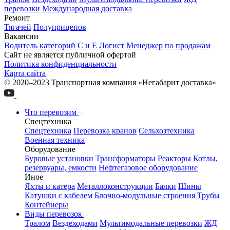
перевозки
Международная доставка
Ремонт
Тягачей
Полуприцепов
Вакансии
Водитель категорий С и Е
Логист
Менеджер по продажам
Сайт не является публичной офертой
Политика конфиденциальности
Карта сайта
© 2020–2023 Транспортная компания «Негабарит доставка»
Что перевозим
Спецтехника
Спецтехника
Перевозка кранов
Сельхозтехника
Военная техника
Оборудование
Буровые установки
Трансформаторы
Реакторы
Котлы,
резервуары, емкости
Нефтегазовое оборудование
Иное
Яхты и катера
Металлоконструкции
Балки
Шины
Катушки с кабелем
Блочно-модульные строения
Трубы
Контейнеры
Виды перевозок
Тралом
Вездеходами
Мультимодальные перевозки
ЖД