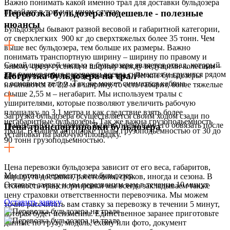
Важно понимать какой именно трал для доставки бульдозера
подойдет в том или ином случае
Перевозка бульдозера подешевле - полезные
нюансы
Бульдозеры бывают разной весовой и габаритной категории,
от сверхлегких 900 кг до сверхтяжелых более 35 тонн. Чем
выше вес бульдозера, тем больше их размеры. Важно
понимать транспортную ширину – ширину по правому и
Самой широкой частью в бульдозере является отвал, который
левому срезу гусениц и ширину между ведущими колесами –
для удешевления перевозки всегда снимается и грузится рядом
Погрузка бульдозера на трал
где будет основная нагрузка на трал. Легкие бульдозеры
с основным телом. Так же может сниматься кабина.
начинаются от 2,2 м в ширину, то есть габарит, более тяжелые
свыше 2,55 м – негабарит. Мы используем тралы с
уширителями, которые позволяют увеличить рабочую
площадку до 3,1 метра и как следствие взять более
Загрузка бульдозера осуществляется своим ходом сзади по
негабаритные бульдозеры. Так же важна грузоподьемность
трапам, либо с парапета. Важно правильно его обвязать после
Цена транспортировки бульдозера
трала. В нашем автопарке тралы грузоподьемностью от 30 до
установки на рабочую площадку.
90 тонн грузоподьемностью.
Цена перевозки бульдозера зависит от его веса, габаритов,
Мы готовы перевезти ваш бульдозер.
маршрута доставки, расстояния, сроков, иногда и сезона. В
Оставьте заявку и мы перезвоним вам в течение 10 минут
стоимость транспортировки мы всегда закладываем также
цену страховки ответственности перевозчика. Мы можем
Оставить заявку
точно рассчитать вам ставку за перевозку в течении 5 минут,
которая будет неизменна. Единственное заранее приготовьте
данные по грузу, модель, схему или фото, документ