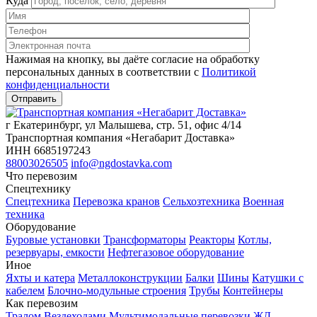
Куда
Нажимая на кнопку, вы даёте согласие на обработку
персональных данных в соответствии c
Политикой
конфиденциальности
г Екатеринбург, ул Малышева, стр. 51, офис 4/14
Транспортная компания «Негабарит Доставка»
ИНН 6685197243
88003026505
info@ngdostavka.com
Что перевозим
Спецтехнику
Спецтехника
Перевозка кранов
Сельхозтехника
Военная
техника
Оборудование
Буровые установки
Трансформаторы
Реакторы
Котлы,
резервуары, емкости
Нефтегазовое оборудование
Иное
Яхты и катера
Металлоконструкции
Балки
Шины
Катушки с
кабелем
Блочно-модульные строения
Трубы
Контейнеры
Как перевозим
Тралом
Вездеходами
Мультимодальные перевозки
ЖД