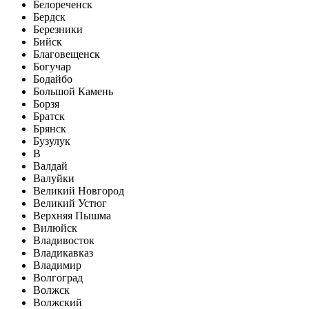
Белореченск
Бердск
Березники
Бийск
Благовещенск
Богучар
Бодайбо
Большой Камень
Борзя
Братск
Брянск
Бузулук
В
Валдай
Валуйки
Великий Новгород
Великий Устюг
Верхняя Пышма
Вилюйск
Владивосток
Владикавказ
Владимир
Волгоград
Волжск
Волжский