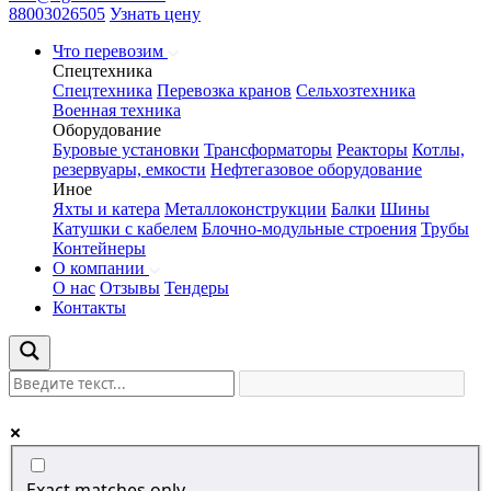
88003026505
Узнать цену
Что перевозим
Спецтехника
Спецтехника
Перевозка кранов
Сельхозтехника
Военная техника
Оборудование
Буровые установки
Трансформаторы
Реакторы
Котлы,
резервуары, емкости
Нефтегазовое оборудование
Иное
Яхты и катера
Металлоконструкции
Балки
Шины
Катушки с кабелем
Блочно-модульные строения
Трубы
Контейнеры
О компании
О нас
Отзывы
Тендеры
Контакты
Exact matches only