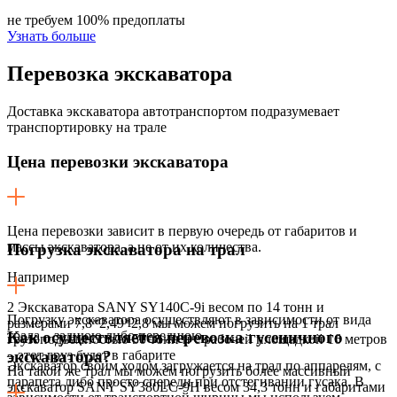
не требуем 100% предоплаты
Узнать больше
Перевозка
экскаватора
Доставка экскаватора автотранспортом подразумевает
транспортировку на трале
Цена перевозки экскаватора
Цена перевозки зависит в первую очередь от габаритов и
массы экскаватора, а не от их количества.
Погрузка экскаватора на трал
Например
2 Экскаватора SANY SY140C-9i весом по 14 тонн и
Погрузку экскаватора осуществляют в зависимости от вида
размерами 7,8*2,49*2,8 мы можем погрузить на 1 трал
трала – заднюю либо переднюю.
Как осуществляется перевозка гусеничного
грузоподъемностью 50 тонн и с рабочей площадкой 16 метров
– этот груз будет в габарите
экскаватора?
Экскаватор своим ходом загружается на трал по аппарелям, с
На такой же трал мы можем погрузить более массивный
парапета либо просто спереди при отстегивании гусака. В
экскаватор SANY SY380LC-9H весом 34,3 тонн и габаритами