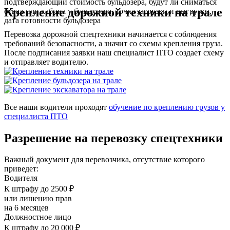
подтверждающий стоимость бульдозера, будут ли сниматься
Крепление дорожной техники на трале
отвал или кабина у бульдозера, точка загрузки и выгрузки,
дата готовности бульдозера
Перевозка дорожной спецтехники начинается с соблюдения
требований безопасности, а значит со схемы крепления груза.
После подписания заявки наш специалист ПТО создает схему
и отправляет водителю.
Все наши водители проходят
обучение по креплению грузов у
специалиста ПТО
Разрешение на перевозку спецтехники
Важный документ для перевозчика, отсутствие которого
приведет:
Водителя
К штрафу до 2500 ₽
или лишению прав
на 6 месяцев
Должностное лицо
К штрафу до 20 000 ₽