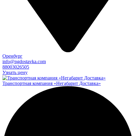
Оренбург
info@ngdostavka.com
88003026505
Узнать цену
Транспортная компания «Негабарит Доставка»