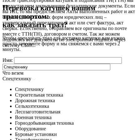
После транспортировки катушек и подписания ТН(ТТН) мы
предоставляем закрывающие бухгалтерские документы. Если
Перевозка катушек нашим
вы ИП, то мы предоставляем Акты выполненных работ и акт
транспортом:
сверки, для остальных форм юридических лиц –
универсальный передаточный акт или счет фактура, акт
как заказать трал?
сверки. Естественно, отправляем все оригиналы по почте
вместе с ТТН(ТН), договором и счетом. Так же можем
Чтобы арендовать трал для доставки катушки вам нужно
подписать все документы по электронной подписи через
просто заполните форму и мы свяжемся с вами через 2
систему СБИС.
минуты.
Имя:
Что везем
Спецтехнику
Спецтехнику
Строительная техника
Дорожная техника
Сельхозтехника
Лесозаготовительная
Военная техника
Горнодобывающая техника
Оборудование
Буровые установки
Трансформаторы