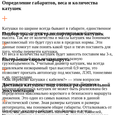
Определение габаритов, веса и количества
катушек
Катушки по ширине всегда бывают в габарите, единственное
из-за большого диаметра у нас появляется негабаритная
Подбор трала для транспортировки катушек
высота. Так же от количества и массы катушек мы понимаем
тяжеловесный это будет груз или в пределах нормы. Эти
данные помогут нам понять какой трал и тягач поставить для
того, чтобы перевезти катушки.
От веса и количества катушек будет зависеть поставим мы 3-х,
4-х или 5-осный трал, которые имеют разную
Построение сюрвея маршрута
грузоподъемность. Учитывая диаметр катушек, мы всегда
привлекаем низкорамный трал высотой 0,9 метра, это
позволяет проехать автопоезду под мостами, ЛЭП, тоннелями
и др. преградами.
«Как перевозят катушки с кабелем?» — этим вопросом
задаются многие начинающие перевозчики. Перевозка
Доставка катушек: подготовка разрешительной
крупногабаритных катушек не может быть реализована без
документации
определения максимально короткого и безопасного маршрута
движения. Это один из самых важных этапов в данной
логистической схеме. Зная размеры катушек и размеры
автоприцепа, мы понимаем общие габариты. Отталкиваясь от
Негабарит доставка работает «по белому» и всегда
этого, мы должны учитывать наличие мостов, тоннелей,