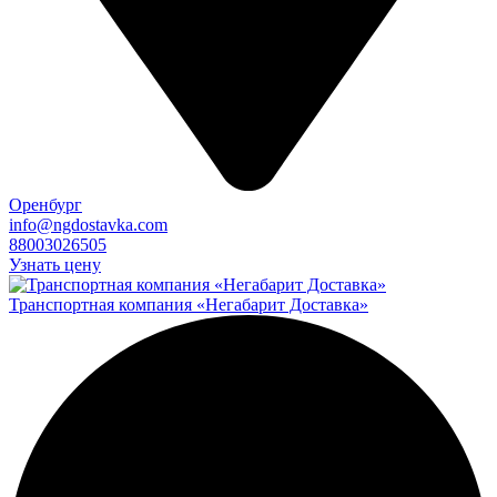
Оренбург
info@ngdostavka.com
88003026505
Узнать цену
Транспортная компания «Негабарит Доставка»