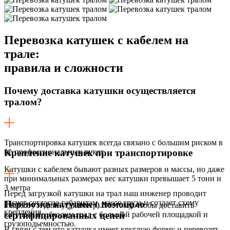
Перевозка катушек с кабелем на
трале:
правила и сложности
Почему доставка катушки осуществляется
тралом?
Транспортировка катушек всегда связано с большим риском в
не профессиональных руках.
Крепление катушек при транспортировке
Катушки с кабелем бывают разных размеров и массы, но даже
при минимальных размерах вес катушки превышает 5 тонн и
3 метра
Перед загрузкой катушки на трал наш инженер проводит
расчет согласно габаритам, массе груза и создает схему
Перевозка катушек с помощью
в высоту и длину(диаметр).Поэтому, чтобы доставить
крепления.
катушки необходим трал с большой рабочей площадкой и
сертифицированных цепей
грузоподьемностью.
В связи с тем что катушка имеет круглую форму и перевозят