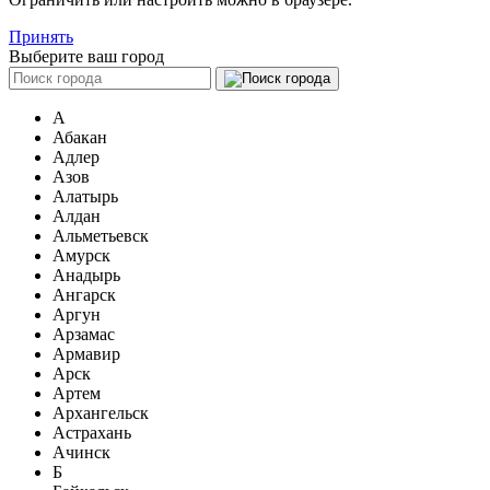
Принять
Выберите ваш город
А
Абакан
Адлер
Азов
Алатырь
Алдан
Альметьевск
Амурск
Анадырь
Ангарск
Аргун
Арзамас
Армавир
Арск
Артем
Архангельск
Астрахань
Ачинск
Б