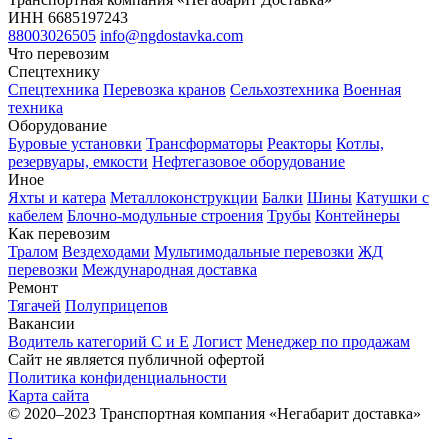
ИНН 6685197243
88003026505
info@ngdostavka.com
Что перевозим
Спецтехнику
Спецтехника
Перевозка кранов
Сельхозтехника
Военная
техника
Оборудование
Буровые установки
Трансформаторы
Реакторы
Котлы,
резервуары, емкости
Нефтегазовое оборудование
Иное
Яхты и катера
Металлоконструкции
Балки
Шины
Катушки с
кабелем
Блочно-модульные строения
Трубы
Контейнеры
Как перевозим
Тралом
Вездеходами
Мультимодальные перевозки
ЖД
перевозки
Международная доставка
Ремонт
Тягачей
Полуприцепов
Вакансии
Водитель категорий С и Е
Логист
Менеджер по продажам
Сайт не является публичной офертой
Политика конфиденциальности
Карта сайта
© 2020–2023 Транспортная компания «Негабарит доставка»