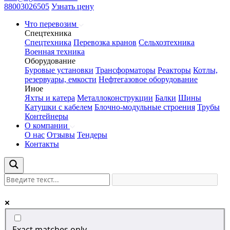
88003026505
Узнать цену
Что перевозим
Спецтехника
Спецтехника
Перевозка кранов
Сельхозтехника
Военная техника
Оборудование
Буровые установки
Трансформаторы
Реакторы
Котлы,
резервуары, емкости
Нефтегазовое оборудование
Иное
Яхты и катера
Металлоконструкции
Балки
Шины
Катушки с кабелем
Блочно-модульные строения
Трубы
Контейнеры
О компании
О нас
Отзывы
Тендеры
Контакты
Exact matches only