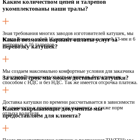
Каким количеством цепей и талрепов
укомплектованы наши тралы?
Зная требования многих заводов изготовителей катушек, мы
всегда возим с собой 16 сертифицированных цепей 13-мм и 6
Какой возможен вариант оплаты услуг за
метровых и 16 талрепов.
перевозку катушек?
Мы создаем максимально комфортные условия для заказчика
и поэтому принимаем оплату наличным, безналичным
За какой срок мы можем доставить катушки?
способом с НДС и без НДС. Так же имеется отсрочка платежа.
Доставка катушки по времени рассчитывается в зависимости
от сложности и протяженности маршрута, а также норм
Какие закрывающие документы мы
отдыха водителя.
предоставляем для клиента?