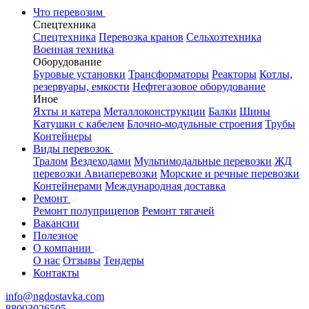
Что перевозим
Спецтехника
Спецтехника
Перевозка кранов
Сельхозтехника
Военная техника
Оборудование
Буровые установки
Трансформаторы
Реакторы
Котлы,
резервуары, емкости
Нефтегазовое оборудование
Иное
Яхты и катера
Металлоконструкции
Балки
Шины
Катушки с кабелем
Блочно-модульные строения
Трубы
Контейнеры
Виды перевозок
Тралом
Вездеходами
Мультимодальные перевозки
ЖД
перевозки
Авиаперевозки
Морские и речные перевозки
Контейнерами
Международная доставка
Ремонт
Ремонт полуприцепов
Ремонт тягачей
Вакансии
Полезное
О компании
О нас
Отзывы
Тендеры
Контакты
info@ngdostavka.com
88003026505