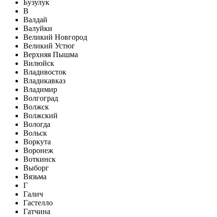
Бузулук
В
Валдай
Валуйки
Великий Новгород
Великий Устюг
Верхняя Пышма
Вилюйск
Владивосток
Владикавказ
Владимир
Волгоград
Волжск
Волжский
Вологда
Вольск
Воркута
Воронеж
Воткинск
Выборг
Вязьма
Г
Галич
Гастелло
Гатчина