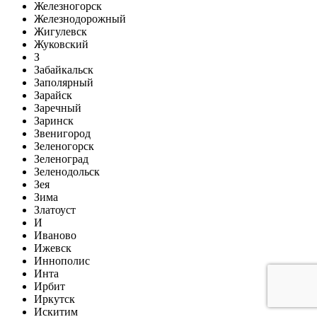
Железногорск
Железнодорожный
Жигулевск
Жуковский
З
Забайкальск
Заполярный
Зарайск
Заречный
Заринск
Звенигород
Зеленогорск
Зеленоград
Зеленодольск
Зея
Зима
Златоуст
И
Иваново
Ижевск
Иннополис
Инта
Ирбит
Иркутск
Искитим