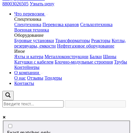
88003026505
Узнать цену
Что перевозим
Спецтехника
Спецтехника
Перевозка кранов
Сельхозтехника
Военная техника
Оборудование
Буровые установки
Трансформаторы
Реакторы
Котлы,
резервуары, емкости
Нефтегазовое оборудование
Иное
Яхты и катера
Металлоконструкции
Балки
Шины
Катушки с кабелем
Блочно-модульные строения
Трубы
Контейнеры
О компании
О нас
Отзывы
Тендеры
Контакты
Exact matches only