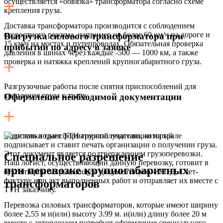
осуществляется «обвязка» трансформатора согласно схеме
крепления груза.
Доставка трансформатора производится с соблюдением
скоростного режима, например не более 60 км/ч на дороге и
Выгрузка силового трансформатора при
15 км/ч на мостах и путепроводах. Обязательная проверка
прибытии по адресу в заявке
давления в шинах через каждые -500 — 1000 км, а также
проверка и натяжка креплений крупногабаритного груза.
Разгрузочные работы после снятия приспособлений для
крепления груза к тралу.
Оформление необходимой документации
Водитель подает ТТН грузополучателю, который
подписывает и ставит печать организации о получении груза.
Этот документ является подтверждением грузоперевозки.
Специальное разрешение
Наш логист, осуществляющий данную перевозку, готовит в
при перевозке крупногабаритных
бухгалтерии закрывающую документацию – УПД, Счет-
фактуру или акт выполненных работ и отправляет их вместе с
трансформаторов
ТТН заказчику.
Перевозка силовых трансформаторов, которые имеют ширину
более 2,55 м и(или) высоту 3.99 м. и(или) длину более 20 м
вместе с автопоездом потребует оформления специального