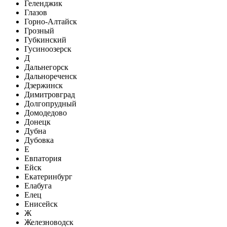
Геленджик
Глазов
Горно-Алтайск
Грозный
Губкинский
Гусиноозерск
Д
Дальнегорск
Дальнореченск
Дзержинск
Димитровград
Долгопрудный
Домодедово
Донецк
Дубна
Дубовка
Е
Евпатория
Ейск
Екатеринбург
Елабуга
Елец
Енисейск
Ж
Железноводск