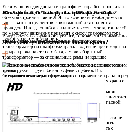
Если маршрут для доставки трансформатора был просчитан
неверно и были упущены из вида низкорасположенные
Как происходит выгрузка трансформатора?
объекты строения, такие ЛЭБ, то возникает необходимость
заказывать специалистов с автовышкой для поднятия
проводов. Иногда ошибка в знаниях высоты моста, тоннелей
по маршруту движения приводит к сносу трансформатора
Выгрузку трансформаторов реализуют кранами. Снимают все
верхним срезом постройки.
упоры, стяжные приспособления, фиксирующие
Что нужно учитывать при заказе крана?
трансформатор на платформе трала. Поднятие происходит за
четыре крюка на стенках бака, а малогабаритный
трансформатор — за специальные рамы на крышке.
Важно понимать какая поверхность будет в месте выгрузки
или загрузки – грунт, бетон, асфальт, щебень. Вид
поверхности влияет на возможность расстановки крана перед
Схема крепления трансформаторов на трале
работой. Влажный грунт – это риск опрокидывания крана с
грузом. Эти знания помогут без простоев и срывов
осуществить аренду кранов и саму загрузку. Понимание
центра тяжести трансформатора и схемы строповки поможет
вам нанять правильное количество кранов для безопасной
загрузки и выгрузки.
В общем перевозка энергетического оборудования – это не
простое дело, которое требует глубоких знаний и опыта.
Поэтому для реализации доставки советуем работать с