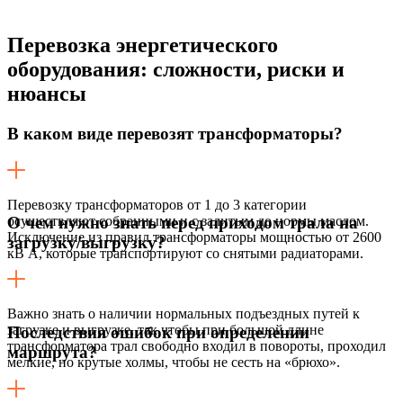
Перевозка энергетического
оборудования:
сложности, риски и
нюансы
В каком виде перевозят трансформаторы?
Перевозку трансформаторов от 1 до 3 категории
осуществляют собранными и с залитым до нормы маслом.
О чем нужно знать перед приходом трала на
Исключение из правил трансформаторы мощностью от 2600
загрузку/выгрузку?
кВ А, которые транспортируют со снятыми радиаторами.
Важно знать о наличии нормальных подъездных путей к
загрузке и выгрузке, так чтобы при большой длине
Последствия ошибок при определении
трансформатора трал свободно входил в повороты, проходил
маршрута?
мелкие, но крутые холмы, чтобы не сесть на «брюхо».