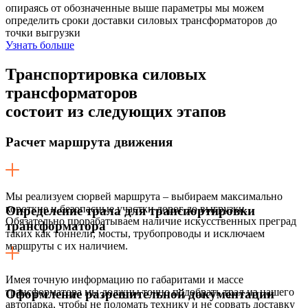
опираясь от обозначенные выше параметры мы можем
определить сроки доставки силовых трансформаторов до
точки выгрузки
Узнать больше
Транспортировка силовых
трансформаторов
состоит из следующих этапов
Расчет маршрута движения
Мы реализуем сюрвей маршрута – выбираем максимально
короткие и безопасные участки дорог до выгрузки.
Определение трала для транспортировки
Обязательно прорабатываем наличие искусственных преград
трансформатора
таких как тоннели, мосты, трубопроводы и исключаем
маршруты с их наличием.
Имея точную информацию по габаритами и массе
трансформатора мы должны точно подобрать трал из нашего
Оформление разрешительной документации
автопарка, чтобы не поломать технику и не сорвать доставку