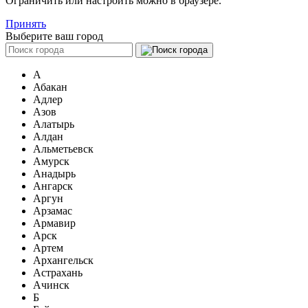
Ограничить или настроить можно в браузере.
Принять
Выберите ваш город
А
Абакан
Адлер
Азов
Алатырь
Алдан
Альметьевск
Амурск
Анадырь
Ангарск
Аргун
Арзамас
Армавир
Арск
Артем
Архангельск
Астрахань
Ачинск
Б