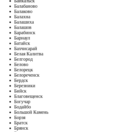
Байкальск
Балабаново
Балаково
Балахна
Балашиха
Балашов
Барабинск
Барнаул
Батайск
Бахчисарай
Белая Калитва
Белгород
Белово
Белорецк
Белореченск
Бердск
Березники
Бийск
Благовещенск
Богучар
Бодайбо
Большой Камень
Борзя
Братск
Брянск