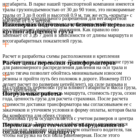
негабарита. В парке нашей транспортной компании имеются
тралы грузоподъемностью от 30 до 90 тонн, это низкорамные
тралы от 3 до 8 осей и высотой 0.9 м, так же есть «корыта» с
Оформление специального разрешения для негабаритной
высотой от 0.5 метров.
перевозки трансформатора на конкретную технику по
Инженерная подготовка к безопасной перевозке
рассчитанному маршруту движения. Как правило оно
крупногабаритного груза
занимает от 3 до 7 дней в зависимости от длины маршрута и
весогарабаритных показателей груза.
Расчет и разработка схемы расположения и крепления
негабаритного груза на трале. Правильное размещение груза
Расчет цены перевозки трансформаторов
для равномерного распределения давления на оси трала и
седло тягача позволит обойтись минимальным износом
резины и пройти путь без поломок в дороге. Инженер ПТО
делает расчет по размерам цепей(лент), их силе разрыва и
На стоимость перевозки груза влияют габариты и масса груза,
мест крепления.
сложность и протяженность маршрута, стоимость груза, сезон
Погрузочные работы
года, ценность груза для расчета страховки. После расчета
стоимости доставки трансформатора мы согласовываем ее с
заказчиков и уточняем условия и форму оплаты, которая была
бы комфортна для обеих сторон.
Строповка груза осуществляется с учетом размеров и центра
тяжести груза. Загрузка на платформу трала производится
Перевозка энергетического оборудования по
краном или кранами под контролем опытного водителя, так
согласованному маршруту
чтобы нагрузка на оси была равномерная. После этого