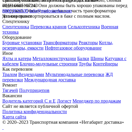
слишком большие, то транспортировать их можно, снимая
Транспортная компания «Негабарит Доставка»
отдельные части. Они должны быть хорошо упакованы перед
ИНН 6685197243
погрузкой. Обязательно активная часть трансформатора
88003026505
info@ngdostavka.com
должна транспортироваться в баке с полным маслом.
Что перевозим
Спецтехнику
Спецтехника
Перевозка кранов
Сельхозтехника
Военная
техника
Оборудование
Буровые установки
Трансформаторы
Реакторы
Котлы,
резервуары, емкости
Нефтегазовое оборудование
Иное
Яхты и катера
Металлоконструкции
Балки
Шины
Катушки с
кабелем
Блочно-модульные строения
Трубы
Контейнеры
Как перевозим
Тралом
Вездеходами
Мультимодальные перевозки
ЖД
перевозки
Международная доставка
Ремонт
Тягачей
Полуприцепов
Вакансии
Водитель категорий С и Е
Логист
Менеджер по продажам
Сайт не является публичной офертой
Политика конфиденциальности
Карта сайта
© 2020–2023 Транспортная компания «Негабарит доставка»