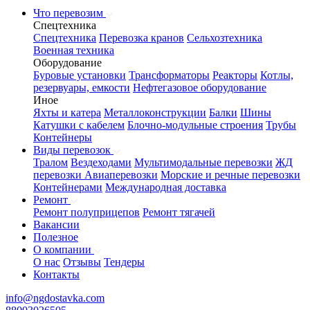
Что перевозим
Спецтехника
Спецтехника
Перевозка кранов
Сельхозтехника
Военная техника
Оборудование
Буровые установки
Трансформаторы
Реакторы
Котлы,
резервуары, емкости
Нефтегазовое оборудование
Иное
Яхты и катера
Металлоконструкции
Балки
Шины
Катушки с кабелем
Блочно-модульные строения
Трубы
Контейнеры
Виды перевозок
Тралом
Вездеходами
Мультимодальные перевозки
ЖД
перевозки
Авиаперевозки
Морские и речные перевозки
Контейнерами
Международная доставка
Ремонт
Ремонт полуприцепов
Ремонт тягачей
Вакансии
Полезное
О компании
О нас
Отзывы
Тендеры
Контакты
info@ngdostavka.com