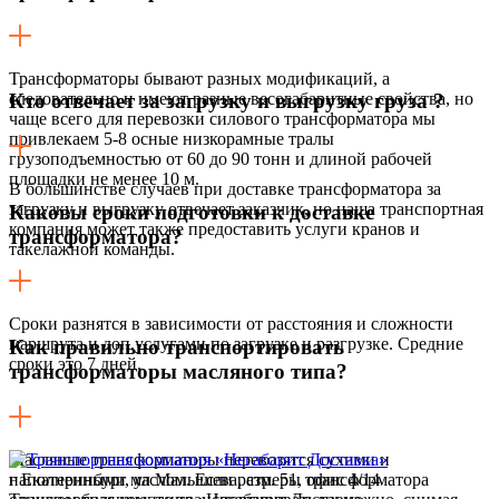
Трансформаторы бывают разных модификаций, а
следовательно и имеют разные весогабаритные свойства, но
Кто отвечает за загрузку и выгрузку груза ?
чаще всего для перевозки силового трансформатора мы
привлекаем 5-8 осные низкорамные тралы
грузоподъемностью от 60 до 90 тонн и длиной рабочей
площадки не менее 10 м.
В большинстве случаев при доставке трансформатора за
загрузку и выгрузку отвечает заказчик, но наша транспортная
Каковы сроки подготовки к доставке
компания может также предоставить услуги кранов и
трансформатора?
такелажной команды.
Сроки разнятся в зависимости от расстояния и сложности
маршрута и доп.услугами по загрузке и разгрузке. Средние
Как правильно транспортировать
сроки это 7 дней.
трансформаторы масляного типа?
Масляные трансформаторы перевозятся сухими и
наполненными маслом. Если размеры трансформатора
г Екатеринбург, ул Малышева, стр. 51, офис 4/14