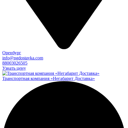
Оренбург
info@ngdostavka.com
88003026505
Узнать цену
Транспортная компания «Негабарит Доставка»