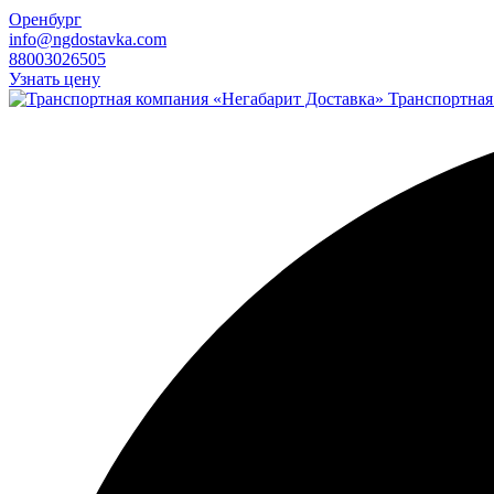
Оренбург
info@ngdostavka.com
88003026505
Узнать цену
Транспортная