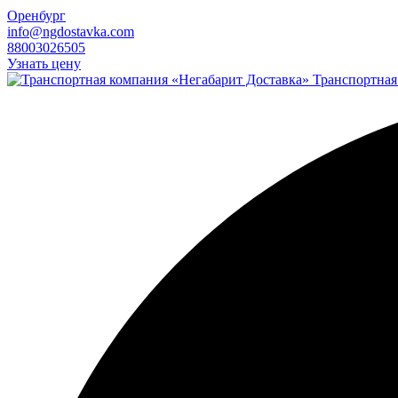
Оренбург
info@ngdostavka.com
88003026505
Узнать цену
Транспортная