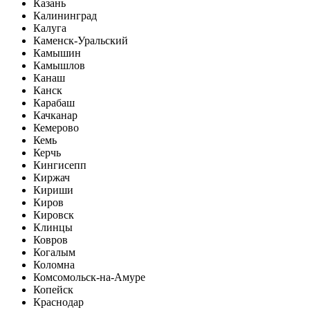
Казань
Калининград
Калуга
Каменск-Уральский
Камышин
Камышлов
Канаш
Канск
Карабаш
Качканар
Кемерово
Кемь
Керчь
Кингисепп
Киржач
Кириши
Киров
Кировск
Клинцы
Ковров
Когалым
Коломна
Комсомольск-на-Амуре
Копейск
Краснодар