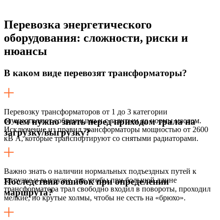
Перевозка энергетического
оборудования:
сложности, риски и
нюансы
В каком виде перевозят трансформаторы?
Перевозку трансформаторов от 1 до 3 категории
осуществляют собранными и с залитым до нормы маслом.
О чем нужно знать перед приходом трала на
Исключение из правил трансформаторы мощностью от 2600
загрузку/выгрузку?
кВ А, которые транспортируют со снятыми радиаторами.
Важно знать о наличии нормальных подъездных путей к
загрузке и выгрузке, так чтобы при большой длине
Последствия ошибок при определении
трансформатора трал свободно входил в повороты, проходил
маршрута?
мелкие, но крутые холмы, чтобы не сесть на «брюхо».