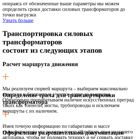
опираясь от обозначенные выше параметры мы можем
определить сроки доставки силовых трансформаторов до
точки выгрузки
Узнать больше
Транспортировка силовых
трансформаторов
состоит из следующих этапов
Расчет маршрута движения
Мы реализуем сюрвей маршрута – выбираем максимально
короткие и безопасные участки дорог до выгрузки.
Определение трала для транспортировки
Обязательно прорабатываем наличие искусственных преград
трансформатора
таких как тоннели, мосты, трубопроводы и исключаем
маршруты с их наличием.
Имея точную информацию по габаритами и массе
трансформатора мы должны точно подобрать трал из нашего
Оформление разрешительной документации
автопарка, чтобы не поломать технику и не сорвать доставку