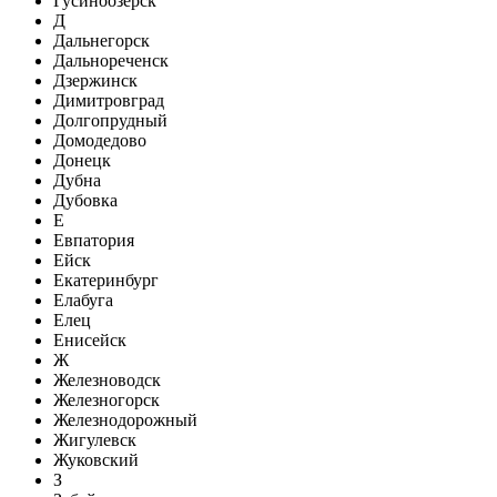
Гусиноозерск
Д
Дальнегорск
Дальнореченск
Дзержинск
Димитровград
Долгопрудный
Домодедово
Донецк
Дубна
Дубовка
Е
Евпатория
Ейск
Екатеринбург
Елабуга
Елец
Енисейск
Ж
Железноводск
Железногорск
Железнодорожный
Жигулевск
Жуковский
З