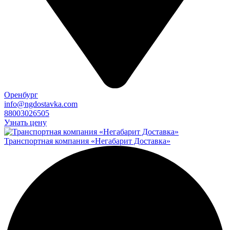
Оренбург
info@ngdostavka.com
88003026505
Узнать цену
Транспортная компания «Негабарит Доставка»