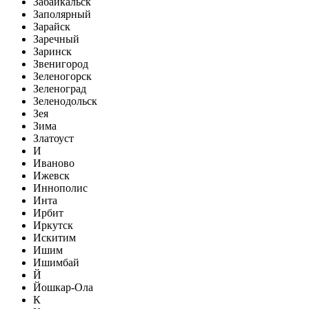
Забайкальск
Заполярный
Зарайск
Заречный
Заринск
Звенигород
Зеленогорск
Зеленоград
Зеленодольск
Зея
Зима
Златоуст
И
Иваново
Ижевск
Иннополис
Инта
Ирбит
Иркутск
Искитим
Ишим
Ишимбай
Й
Йошкар-Ола
К