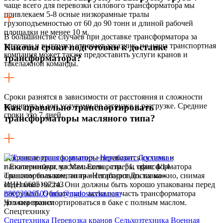
чаще всего для перевозки силового трансформатора мы
привлекаем 5-8 осные низкорамные тралы
грузоподъемностью от 60 до 90 тонн и длиной рабочей
площадки не менее 10 м.
В большинстве случаев при доставке трансформатора за
загрузку и выгрузку отвечает заказчик, но наша транспортная
Каковы сроки подготовки к доставке
компания может также предоставить услуги кранов и
трансформатора?
такелажной команды.
Сроки разнятся в зависимости от расстояния и сложности
маршрута и доп.услугами по загрузке и разгрузке. Средние
Как правильно транспортировать
сроки это 7 дней.
трансформаторы масляного типа?
Масляные трансформаторы перевозятся сухими и
наполненными маслом. Если размеры трансформатора
г Екатеринбург, ул Малышева, стр. 51, офис 4/14
слишком большие, то транспортировать их можно, снимая
Транспортная компания «Негабарит Доставка»
отдельные части. Они должны быть хорошо упакованы перед
ИНН 6685197243
погрузкой. Обязательно активная часть трансформатора
88003026505
info@ngdostavka.com
должна транспортироваться в баке с полным маслом.
Что перевозим
Спецтехнику
Спецтехника
Перевозка кранов
Сельхозтехника
Военная