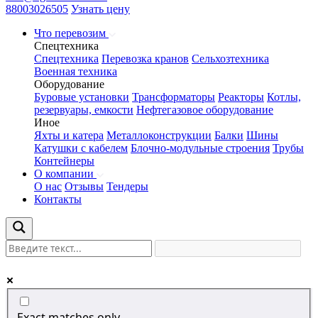
88003026505
Узнать цену
Что перевозим
Спецтехника
Спецтехника
Перевозка кранов
Сельхозтехника
Военная техника
Оборудование
Буровые установки
Трансформаторы
Реакторы
Котлы,
резервуары, емкости
Нефтегазовое оборудование
Иное
Яхты и катера
Металлоконструкции
Балки
Шины
Катушки с кабелем
Блочно-модульные строения
Трубы
Контейнеры
О компании
О нас
Отзывы
Тендеры
Контакты
Exact matches only