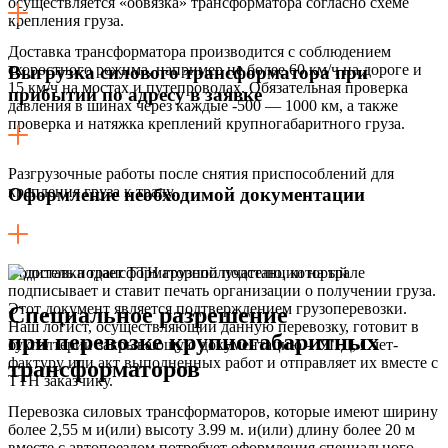
осуществляется «обвязка» трансформатора согласно схеме
крепления груза.
Доставка трансформатора производится с соблюдением
скоростного режима, например не более 60 км/ч на дороге и
Выгрузка силового трансформатора при
15 км/ч на мостах и путепроводах. Обязательная проверка
прибытии по адресу в заявке
давления в шинах через каждые -500 — 1000 км, а также
проверка и натяжка креплений крупногабаритного груза.
Разгрузочные работы после снятия приспособлений для
крепления груза к тралу.
Оформление необходимой документации
Водитель подает ТТН грузополучателю, который
подписывает и ставит печать организации о получении груза.
Этот документ является подтверждением грузоперевозки.
Специальное разрешение
Наш логист, осуществляющий данную перевозку, готовит в
при перевозке крупногабаритных
бухгалтерии закрывающую документацию – УПД, Счет-
фактуру или акт выполненных работ и отправляет их вместе с
трансформаторов
ТТН заказчику.
Перевозка силовых трансформаторов, которые имеют ширину
более 2,55 м и(или) высоту 3.99 м. и(или) длину более 20 м
вместе с автопоездом потребует оформления специального