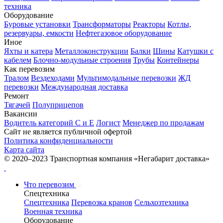
техника
Оборудование
Буровые установки
Трансформаторы
Реакторы
Котлы,
резервуары, емкости
Нефтегазовое оборудование
Иное
Яхты и катера
Металлоконструкции
Балки
Шины
Катушки с
кабелем
Блочно-модульные строения
Трубы
Контейнеры
Как перевозим
Тралом
Вездеходами
Мультимодальные перевозки
ЖД
перевозки
Международная доставка
Ремонт
Тягачей
Полуприцепов
Вакансии
Водитель категорий С и Е
Логист
Менеджер по продажам
Сайт не является публичной офертой
Политика конфиденциальности
Карта сайта
© 2020–2023 Транспортная компания «Негабарит доставка»
Что перевозим
Спецтехника
Спецтехника
Перевозка кранов
Сельхозтехника
Военная техника
Оборудование