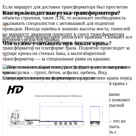
Если маршрут для доставки трансформатора был просчитан
неверно и были упущены из вида низкорасположенные
Как происходит выгрузка трансформатора?
объекты строения, такие ЛЭБ, то возникает необходимость
заказывать специалистов с автовышкой для поднятия
проводов. Иногда ошибка в знаниях высоты моста, тоннелей
по маршруту движения приводит к сносу трансформатора
Выгрузку трансформаторов реализуют кранами. Снимают все
верхним срезом постройки.
упоры, стяжные приспособления, фиксирующие
Что нужно учитывать при заказе крана?
трансформатор на платформе трала. Поднятие происходит за
четыре крюка на стенках бака, а малогабаритный
трансформатор — за специальные рамы на крышке.
Важно понимать какая поверхность будет в месте выгрузки
или загрузки – грунт, бетон, асфальт, щебень. Вид
поверхности влияет на возможность расстановки крана перед
Схема крепления трансформаторов на трале
работой. Влажный грунт – это риск опрокидывания крана с
грузом. Эти знания помогут без простоев и срывов
осуществить аренду кранов и саму загрузку. Понимание
центра тяжести трансформатора и схемы строповки поможет
вам нанять правильное количество кранов для безопасной
загрузки и выгрузки.
В общем перевозка энергетического оборудования – это не
простое дело, которое требует глубоких знаний и опыта.
Поэтому для реализации доставки советуем работать с