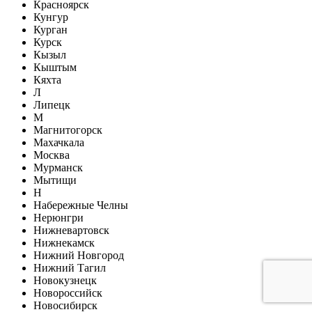
Красноярск
Кунгур
Курган
Курск
Кызыл
Кыштым
Кяхта
Л
Липецк
М
Магнитогорск
Махачкала
Москва
Мурманск
Мытищи
Н
Набережные Челны
Нерюнгри
Нижневартовск
Нижнекамск
Нижний Новгород
Нижний Тагил
Новокузнецк
Новороссийск
Новосибирск