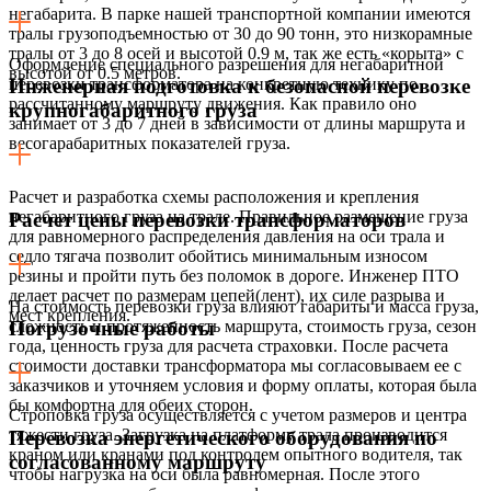
негабарита. В парке нашей транспортной компании имеются
тралы грузоподъемностью от 30 до 90 тонн, это низкорамные
тралы от 3 до 8 осей и высотой 0.9 м, так же есть «корыта» с
Оформление специального разрешения для негабаритной
высотой от 0.5 метров.
перевозки трансформатора на конкретную технику по
Инженерная подготовка к безопасной перевозке
рассчитанному маршруту движения. Как правило оно
крупногабаритного груза
занимает от 3 до 7 дней в зависимости от длины маршрута и
весогарабаритных показателей груза.
Расчет и разработка схемы расположения и крепления
негабаритного груза на трале. Правильное размещение груза
Расчет цены перевозки трансформаторов
для равномерного распределения давления на оси трала и
седло тягача позволит обойтись минимальным износом
резины и пройти путь без поломок в дороге. Инженер ПТО
делает расчет по размерам цепей(лент), их силе разрыва и
На стоимость перевозки груза влияют габариты и масса груза,
мест крепления.
сложность и протяженность маршрута, стоимость груза, сезон
Погрузочные работы
года, ценность груза для расчета страховки. После расчета
стоимости доставки трансформатора мы согласовываем ее с
заказчиков и уточняем условия и форму оплаты, которая была
бы комфортна для обеих сторон.
Строповка груза осуществляется с учетом размеров и центра
тяжести груза. Загрузка на платформу трала производится
Перевозка энергетического оборудования по
краном или кранами под контролем опытного водителя, так
согласованному маршруту
чтобы нагрузка на оси была равномерная. После этого