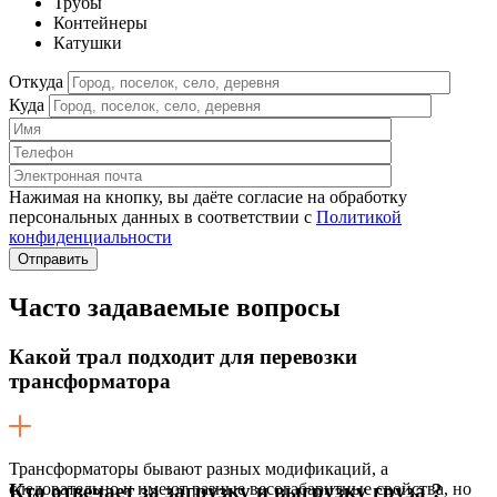
Трубы
Контейнеры
Катушки
Откуда
Куда
Нажимая на кнопку, вы даёте согласие на обработку
персональных данных в соответствии c
Политикой
конфиденциальности
Часто задаваемые
вопросы
Какой трал подходит для перевозки
трансформатора
Трансформаторы бывают разных модификаций, а
следовательно и имеют разные весогабаритные свойства, но
Кто отвечает за загрузку и выгрузку груза ?