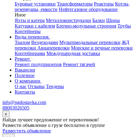
Буровые установки
Трансформаторы
Реакторы
Котлы,
резервуары, емкости
Нефтегазовое оборудование
Иное
Яхты и катера
Металлоконструкции
Балки
Шины
Катушки с кабелем
Блочно-модульные строения
Трубы
Контейнеры
Виды перевозок
Тралом
Вездеходами
Мультимодальные перевозки
ЖД
перевозки
Авиаперевозки
Морские и речные перевозки
Контейнерами
Международная доставка
Ремонт
Ремонт полуприцепов
Ремонт тягачей
Вакансии
Полезное
О компании
О нас
Отзывы
Тендеры
Контакты
info@ngdostavka.com
88003026505
x
Найди лучшее предложение от перевозчиков!
Размести объявление о грузе бесплатно в группе
Разместить объявление