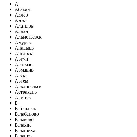
А
Абакан
Адлер
Азов
Алатырь
Алдан
Альметьевск
Амурск
Анадырь
Ангарск
Аргун
Арзамас
Армавир
Арск
Артем
Архангельск
Астрахань
Ачинск
Б
Байкальск
Балабаново
Балаково
Балахна
Балашиха
Балашов