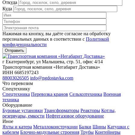
Откуда
Куда
Нажимая на кнопку, вы даёте согласие на обработку
персональных данных в соответствии c
Политикой
конфиденциальности
г Екатеринбург, ул Малышева, стр. 51, офис 4/14
Транспортная компания «Негабарит Доставка»
ИНН 6685197243
88003026505
info@ngdostavka.com
Что перевозим
Спецтехнику
Спецтехника
Перевозка кранов
Сельхозтехника
Военная
техника
Оборудование
Буровые установки
Трансформаторы
Реакторы
Котлы,
резервуары, емкости
Нефтегазовое оборудование
Иное
Яхты и катера
Металлоконструкции
Балки
Шины
Катушки с
кабелем
Блочно-модульные строения
Трубы
Контейнеры