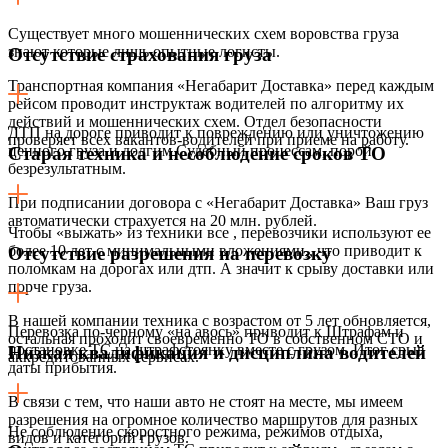
Существует много мошеннических схем воровства груза
знают которые лишь опытные логисты.
Отсутствие страхования груза
Транспортная компания «Негабарит Доставка» перед каждым
рейсом проводит инструктаж водителей по алгоритму их
действий и мошеннических схем. Отдел безопасности
ДТП на дороге приводит к повреждению или уничтожению
проверяет всех вакантов-водителей при приеме на работу.
ценного груза и долгим Судебный процессам, порой
Старая техника и несоблюдение сроков ТО
безрезультатным.
При подписании договора с «Негабарит Доставка» Ваш груз
автоматически страхуется на 20 млн. рублей.
Чтобы «выжать» из техники все , перевозчики используют ее
более 10 лет с минимальными вложениями,, что приводит к
Отсутствие разрешения на перевозку
поломкам на дорогах или дтп. А значит к срыву доставки или
порче груза.
В нашей компании техника с возрастом от 5 лет обновляется,
Перевозка по-черному «на авось» приводит к Штрафам и
остальная проходит своевременно ТО в собственном СТО и
постановке ТС на штрафстоянку вместе с грузом. Итог срыв
Низкая квалификация и дисциплина водителей
аккредитованных сервисах.
даты прибытия.
В связи с тем, что наши авто не стоят на месте, мы имеем
разрешения на огромное количество маршрутов для разных
Не соблюдение скоростного режима, режимов отдыха,
видов и категорий грузов.