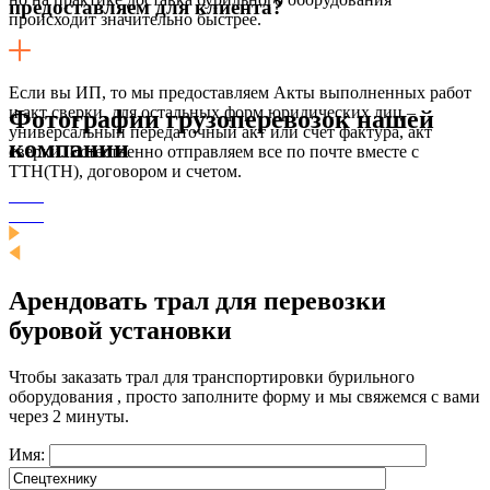
предоставляем для клиента?
происходит значительно быстрее.
Если вы ИП, то мы предоставляем Акты выполненных работ
и акт сверки, для остальных форм юридических лиц –
Фотографии грузоперевозок нашей
универсальный передаточный акт или счет фактура, акт
компании
сверки. Естественно отправляем все по почте вместе с
ТТН(ТН), договором и счетом.
Арендовать трал для перевозки
буровой установки
Чтобы заказать трал для транспортировки бурильного
оборудования , просто заполните форму и мы свяжемся с вами
через 2 минуты.
Имя: