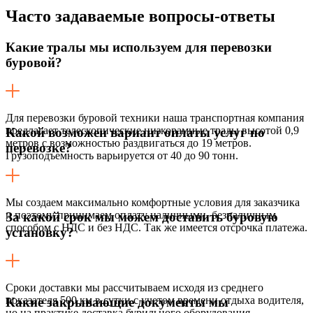
Часто задаваемые
вопросы-ответы
Какие тралы мы используем для перевозки
буровой?
Для перевозки буровой техники наша транспортная компания
предлагает телескопические низкорамные тралы высотой 0,9
Какой возможен вариант оплаты услуг по
метров с возможностью раздвигаться до 19 метров.
перевозке?
Грузоподъемность варьируется от 40 до 90 тонн.
Мы создаем максимально комфортные условия для заказчика
и поэтому принимаем оплату наличными, безналичным
За какой срок мы можем доставить буровую
способом с НДС и без НДС. Так же имеется отсрочка платежа.
установку?
Сроки доставки мы рассчитываем исходя из среднего
показателя 500 км в сутки с учетом времени отдыха водителя,
Какие закрывающие документы мы
но на практике доставка бурильного оборудования