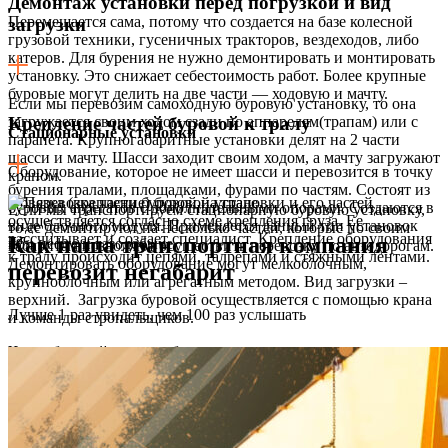
Демонтаж установки перед погрузкой и вид
Перемещается сама, потому что создается на базе колесной
загрузки
грузовой техники, гусеничных тракторов, вездеходов, либо
катеров. Для бурения не нужно демонтировать и монтировать
установку. Это снижает себестоимость работ. Более крупные
буровые могут делить на две части — ходовую и мачту.
Если мы перевозим самоходную буровую установку, то она
загружается своим ходом сзади по аппарелям(трапам) или с
Крепление частей буровой к тралу
Стационарные установки
парапета. Крупногабаритные установки делят на 2 части
шасси и мачту. Шасси заходит своим ходом, а мачту загружают
Оборудование, которое не имеет шасси и перевозится в точку
краном.
бурения тралами, площадками, фурами по частям. Состоят из
Обвязка (крепление) буровой установки и его частей
буровых агрегатов с дополнительными опорами. Создаются в
Если мы транспортируем стационарную буровую установку,
осуществляется согласно схеме крепления груза. Ее
виде блочного модуля. Применяется данный тип установок
то ее демонтируют на несколько частей, которые по своим
рассчитывает и создает специалист. Крепление оборудования
Как наша транспортная компания
при нефте и газодобыче.
габаритам позволяют осуществить перевозку по автодорогам.
к тралу происходит цепями, талрепами и стяжными лентами.
Демонтировать оборудование могут мелкоблочным,
перевозит негабарит
крупноблочным или агрегатным методом. Вид загрузки –
верхний. Загрузка буровой осуществляется с помощью крана
Лучше 1 раз увидеть, чем 100 раз услышать
и команды стропальщиков.
Части буровой должны быть равномерно распределены на
трале при загрузке, так чтобы нагрузка на оси трала и тягача
были одинаковыми. В противном случае это черевато
поломкой трала.