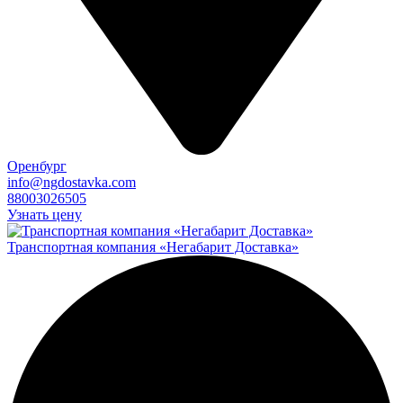
Оренбург
info@ngdostavka.com
88003026505
Узнать цену
Транспортная компания «Негабарит Доставка»