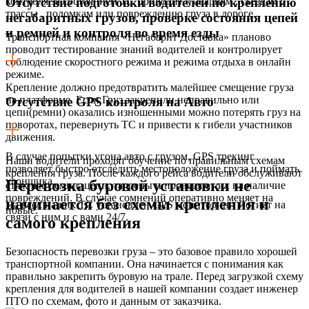
контроля за состоянием ТС приводит к авариям , съездам с
Отсутствие подготовки водителей по креплению
трассы , поломкам или повреждению груза в дороге.
негабаритных грузов, проверке состояния цепей
и ремней и контроля во время езды
Транспортная компания «Негабарит Доставка» планово
проводит тестирование знаний водителей и контролирует
соблюдение скоростного режима и режима отдыха в онлайн
режиме.
Крепление должно предотвратить малейшее смещение груза
на платформе. Если Груз закрепили неправильно или
Отсутствие GPS контроля на Авто
цепи(ремни) оказались изношенными можно потерять груз на
поворотах, перевернуть ТС и привести к гибели участников
движения.
В случае попытки угона авто с грузом, GPS трекинг
Наши водители проходят обучение по правильным схемам
позволяет быстро отследить местоположение груза и поймать
крепления груза. После каждого рейса водители обслуживают
угонщика.
Перевозка буровой установки не
стяжные ремни, цепи, талрепы и проверяют их на наличие
повреждений. В случае сомнений оперативно меняет на
начинается без схемы крепления и
На всех наших ТС установлен GPS мониторинг. Логист на
новые.
связи с ним и с вами 24/7.
самого крепления
Безопасность перевозки груза – это базовое правило хорошей
транспортной компании. Она начинается с понимания как
правильно закрепить буровую на трале. Перед загрузкой схему
крепления для водителей в нашей компании создает инженер
ПТО по схемам, фото и данным от заказчика.