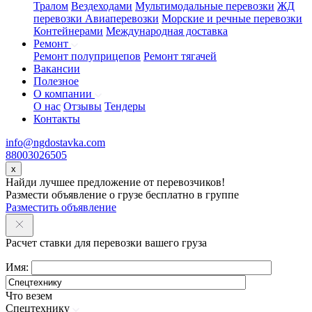
Тралом
Вездеходами
Мультимодальные перевозки
ЖД
перевозки
Авиаперевозки
Морские и речные перевозки
Контейнерами
Международная доставка
Ремонт
Ремонт полуприцепов
Ремонт тягачей
Вакансии
Полезное
О компании
О нас
Отзывы
Тендеры
Контакты
info@ngdostavka.com
88003026505
x
Найди лучшее предложение от перевозчиков!
Размести объявление о грузе бесплатно в группе
Разместить объявление
Расчет ставки для перевозки вашего груза
Имя:
Что везем
Спецтехнику