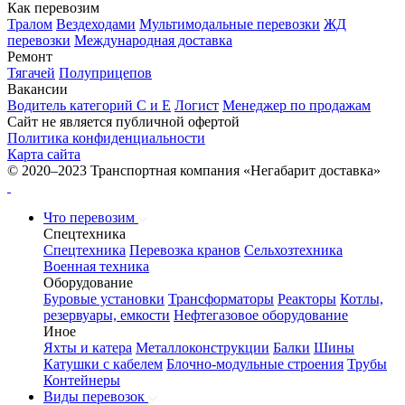
Как перевозим
Тралом
Вездеходами
Мультимодальные перевозки
ЖД
перевозки
Международная доставка
Ремонт
Тягачей
Полуприцепов
Вакансии
Водитель категорий С и Е
Логист
Менеджер по продажам
Сайт не является публичной офертой
Политика конфиденциальности
Карта сайта
© 2020–2023 Транспортная компания «Негабарит доставка»
Что перевозим
Спецтехника
Спецтехника
Перевозка кранов
Сельхозтехника
Военная техника
Оборудование
Буровые установки
Трансформаторы
Реакторы
Котлы,
резервуары, емкости
Нефтегазовое оборудование
Иное
Яхты и катера
Металлоконструкции
Балки
Шины
Катушки с кабелем
Блочно-модульные строения
Трубы
Контейнеры
Виды перевозок