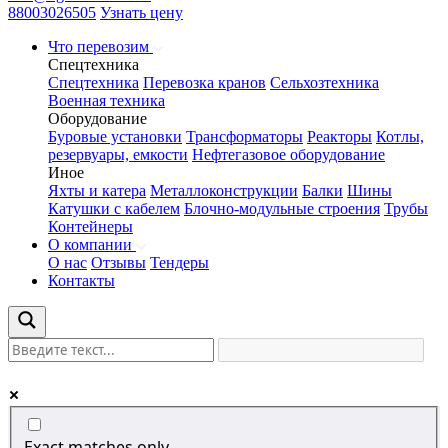
88003026505
Узнать цену
Что перевозим
Спецтехника
Спецтехника
Перевозка кранов
Сельхозтехника
Военная техника
Оборудование
Буровые установки
Трансформаторы
Реакторы
Котлы,
резервуары, емкости
Нефтегазовое оборудование
Иное
Яхты и катера
Металлоконструкции
Балки
Шины
Катушки с кабелем
Блочно-модульные строения
Трубы
Контейнеры
О компании
О нас
Отзывы
Тендеры
Контакты
Exact matches only