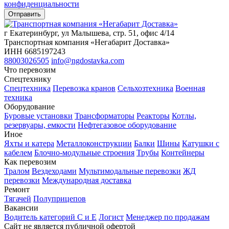
конфиденциальности
г Екатеринбург, ул Малышева, стр. 51, офис 4/14
Транспортная компания «Негабарит Доставка»
ИНН 6685197243
88003026505
info@ngdostavka.com
Что перевозим
Спецтехнику
Спецтехника
Перевозка кранов
Сельхозтехника
Военная
техника
Оборудование
Буровые установки
Трансформаторы
Реакторы
Котлы,
резервуары, емкости
Нефтегазовое оборудование
Иное
Яхты и катера
Металлоконструкции
Балки
Шины
Катушки с
кабелем
Блочно-модульные строения
Трубы
Контейнеры
Как перевозим
Тралом
Вездеходами
Мультимодальные перевозки
ЖД
перевозки
Международная доставка
Ремонт
Тягачей
Полуприцепов
Вакансии
Водитель категорий С и Е
Логист
Менеджер по продажам
Сайт не является публичной офертой