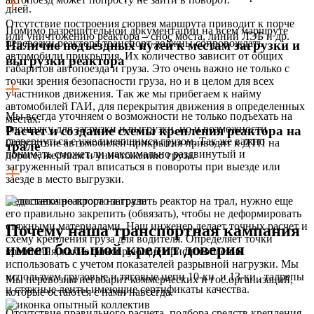
дней.
Отсутствие построения сюрвея маршрута приводит к порче
Помимо разрешительной документации на всем маршруте
или уничтожению реактора – снос моста, линий ЛЭБ и др.
перевозки реактора транспорт должны сопровождать
Наличие подъездных путей к местам загрузки и
автомобили прикрытия. Их количество зависит от общих
выгрузки реактора
габаритов автопоезда и груза. Это очень важно не только с
точки зрения безопасности груза, но и в целом для всех
участников движения. Так же мы прибегаем к найму
автомобилей ГАИ, для перекрытия движения в определенных
Мы всегда уточняем о возможности не только подъехать на
местах.
площадку для загрузки и выгрузки, но и возможности
Расчет и создание схемы крепления реактора на
развернуться с уже имеющимся грузом. Так же важно
Отсутствие автомобилей прикрытия приводит к ДТП на
трале
понимать сможет ли максимально раздвинутый и
дороге, жертвам и уничтожению груза.
загруженный трал вписаться в повороты при выезде или
заезде в место выгрузки.
Недостаточно просто загрузить реактор на трал, нужно еще
его правильно закрепить (обвязать), чтобы не деформировать
стяжными материалами. Наш инженер делает точных расчет и
Почему наша транспортная кампания
схему крепления груза для водителя. Определяет точки
имеет большой кредит доверия
крепления, какие фиксирующие приспособления
использовать с учетом показателей разрывной нагрузки. Мы
используем грузовые и тяговые цепи 10-ки и 13-ки , талрепы
Мы перевозим негабарит коммерческих и гос.организаций,
и стяжные ленты имеющие сертификаты качества.
которые остаются с нами навсегда.
Отсутствие правильного расчета, подбора средств крепления