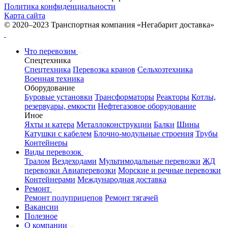
Политика конфиденциальности
Карта сайта
© 2020–2023 Транспортная компания «Негабарит доставка»
Что перевозим
Спецтехника
Спецтехника
Перевозка кранов
Сельхозтехника
Военная техника
Оборудование
Буровые установки
Трансформаторы
Реакторы
Котлы,
резервуары, емкости
Нефтегазовое оборудование
Иное
Яхты и катера
Металлоконструкции
Балки
Шины
Катушки с кабелем
Блочно-модульные строения
Трубы
Контейнеры
Виды перевозок
Тралом
Вездеходами
Мультимодальные перевозки
ЖД
перевозки
Авиаперевозки
Морские и речные перевозки
Контейнерами
Международная доставка
Ремонт
Ремонт полуприцепов
Ремонт тягачей
Вакансии
Полезное
О компании