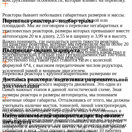
конструктивные особенности, которые влияют на перевозку.
Реакторы бывают небольших габаритных размеров и массы.
Перевезти эти реакторы можно обычной фурой или
Перевозка реактора - подбор трала
площадкой. Мы же поговорим о перевозке негабаритных и
тяжеловесных реакторов, размеры которых превышают вместе
автопоездом 20 м в длину, 2,55 м в ширину и 3,99 м в высоту.
Важно понимать, где находиться центр тяжести реактора,
На практике реакторы, которые мы перевозили были более 20
чтобы нагрузка на оси автопоезда были правильно
м в длину и весом более 80 тонн. Поэтому мы ставили
Построение сюрвея маршрута
распределены. Эти данные помогут нам понять какой трал и
телескопический 8 осный трал грузоподъемностью 100 тонн.
тягач поставить для перевозки реактора.
Естественно под такой трал ставится тягач с колесной
формулой 6*4, с высоким передаточным числом редуктора,
усиленной рамой и мощным двигателем.
Перевозка реактора с крупногабаритными размерами не
может быть реализована без определения максимально
Доставка реактора: подготовка разрешительной
короткого и безопасного маршрута движения. Это один из
документации
самых важных этапов в данной логистической схеме. Зная
размеры реактора и размеры автоприцепа, мы понимаем
конечные общие габариты. Отталкиваясь от этого, мы должны
учитывать наличие мостов, тоннелей, линий электропередач,
Негабарит доставка работает «по белому» и всегда
надземных пешеходных переходов и иных естественных и
взаимодействует с контролирующими органами в правовом
Найм автомобилей прикрытия при перевозке
искусственных преград по высоте и ширине. Так же логист
поле. После определения маршрута движения мы заказываем
транспортной компании должен понимать наличие крутых
негабарита
специальное разрешение для перевозки реактора конкретных
поворотов и построек в этих местах, ведь с большой длиной
габаритов и веса. Этот процесс занимает около 10 рабочих
автопоезд может попросту не зайти в поворот.