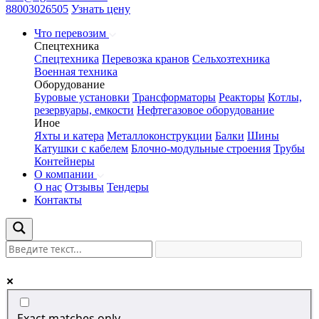
88003026505
Узнать цену
Что перевозим
Спецтехника
Спецтехника
Перевозка кранов
Сельхозтехника
Военная техника
Оборудование
Буровые установки
Трансформаторы
Реакторы
Котлы,
резервуары, емкости
Нефтегазовое оборудование
Иное
Яхты и катера
Металлоконструкции
Балки
Шины
Катушки с кабелем
Блочно-модульные строения
Трубы
Контейнеры
О компании
О нас
Отзывы
Тендеры
Контакты
Exact matches only