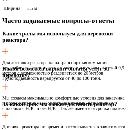
Ширина — 3,5 м
Часто задаваемые
вопросы-ответы
Какие тралы мы используем для перевозки
реактора?
Для доставки реактора наша транспортная компания
предлагает телескопические низкорамные тралы высотой 0,9
Какой возможен вариант оплаты услуг за
метров с возможностью раздвигаться до 20 метров.
перевозку?
Грузоподъемность варьируется от 40 до 100 тонн.
Мы создаем максимально комфортные условия для заказчика
и поэтому принимаем оплату наличными, безналичным
За какой срок мы можем доставить реактор?
способом с НДС и без НДС. Так же имеется отсрочка платежа.
Доставка реактора по времени рассчитывается в зависимости