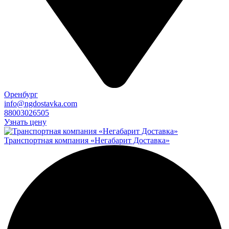
Оренбург
info@ngdostavka.com
88003026505
Узнать цену
Транспортная компания «Негабарит Доставка»