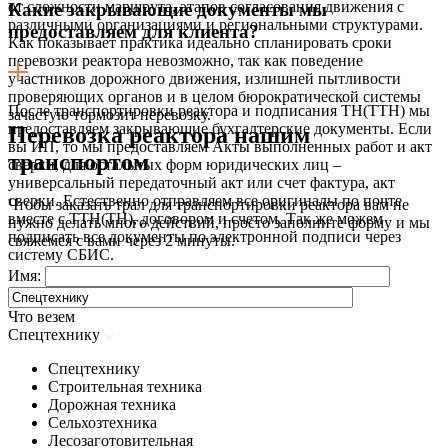
от сложности маршрута, этапов согласования движения с
Какие закрывающие документы мы
различными организациями и региональными структурами.
предоставляем для клиента?
Как показывает практика идеально спланировать сроки
перевозки реактора невозможно, так как поведение
участников дорожного движения, излишней пытливости
проверяющих органов и в целом бюрократической системы
После транспортировки реактора и подписания ТН(ТТН) мы
зачастую тормозит перевозку.
предоставляем закрывающие бухгалтерские документы. Если
Перевозка реактора нашим
вы ИП, то мы предоставляем Акты выполненных работ и акт
транспортом
сверки, для остальных форм юридических лиц –
универсальный передаточный акт или счет фактура, акт
сверки. Естественно отправляем все оригиналы по почте
Чтобы заказать трал для транспортировки реактора вам не
вместе с ТТН(ТН), договором и счетом. Так же можем
нужно делать много действий, просто заполните форму и мы
подписать все документы по электронной подписи через
свяжемся с вами через 2 минуты.
систему СБИС.
Имя:
Что везем
Спецтехнику
Спецтехнику
Строительная техника
Дорожная техника
Сельхозтехника
Лесозаготовительная