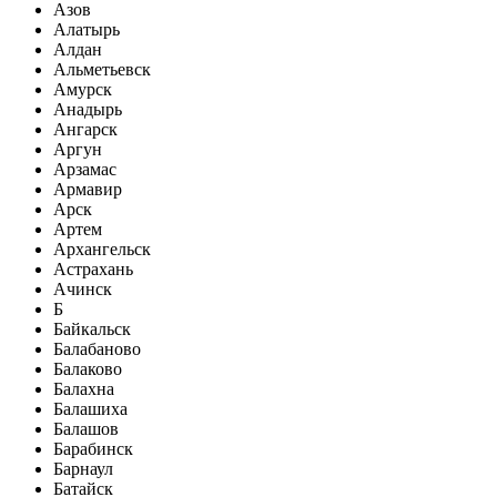
Азов
Алатырь
Алдан
Альметьевск
Амурск
Анадырь
Ангарск
Аргун
Арзамас
Армавир
Арск
Артем
Архангельск
Астрахань
Ачинск
Б
Байкальск
Балабаново
Балаково
Балахна
Балашиха
Балашов
Барабинск
Барнаул
Батайск