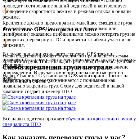
Транспортная компания «Негабарит Доставка» планово
проводит тестирование знаний водителей и контролирует
соблюдение скоростного режима и режима отдыха в онлайн
режиме.
Крепление должно предотвратить малейшее смещение груза
на платформе. Если Груз закрепили неправильно или
Отсутствие GPS контроля на Авто
цепи(ремни) оказались изношенными можно потерять груз на
поворотах, перевернуть ТС и привести к гибели участников
движения.
В случае попытки угона авто с грузом, GPS трекинг
Наши водители проходят обучение по правильным схемам
позволяет быстро отследить местоположение груза и поймать
крепления груза. После каждого рейса водители обслуживают
угонщика.
Схема крепления груза на трале
стяжные ремни, цепи, талрепы и проверяют их на наличие
повреждений. В случае сомнений оперативно меняет на
На всех наших ТС установлен GPS мониторинг. Логист на
новые.
Безопасность перевозки начинается с понимания как
связи с ним и с вами 24/7.
правильно закрепить груз. Схему для водителей в нашей
компании создает инженер ПТО
Все наши водители проходят
обучение по креплению грузов у
специалиста ПТО
Как заказать перевозку груза у нас?