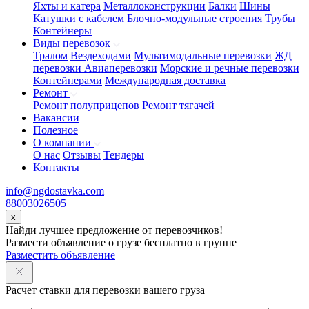
Яхты и катера
Металлоконструкции
Балки
Шины
Катушки с кабелем
Блочно-модульные строения
Трубы
Контейнеры
Виды перевозок
Тралом
Вездеходами
Мультимодальные перевозки
ЖД
перевозки
Авиаперевозки
Морские и речные перевозки
Контейнерами
Международная доставка
Ремонт
Ремонт полуприцепов
Ремонт тягачей
Вакансии
Полезное
О компании
О нас
Отзывы
Тендеры
Контакты
info@ngdostavka.com
88003026505
x
Найди лучшее предложение от перевозчиков!
Размести объявление о грузе бесплатно в группе
Разместить объявление
Расчет ставки для перевозки вашего груза