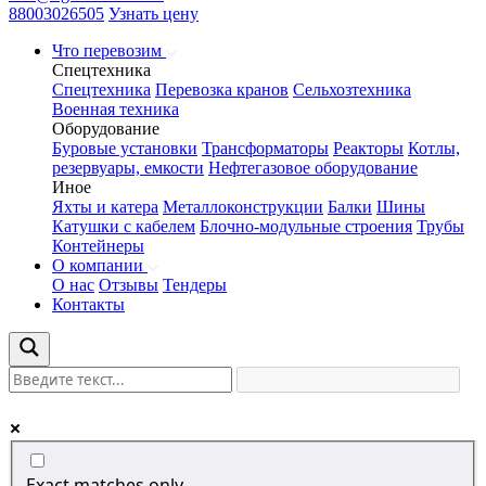
88003026505
Узнать цену
Что перевозим
Спецтехника
Спецтехника
Перевозка кранов
Сельхозтехника
Военная техника
Оборудование
Буровые установки
Трансформаторы
Реакторы
Котлы,
резервуары, емкости
Нефтегазовое оборудование
Иное
Яхты и катера
Металлоконструкции
Балки
Шины
Катушки с кабелем
Блочно-модульные строения
Трубы
Контейнеры
О компании
О нас
Отзывы
Тендеры
Контакты
Exact matches only