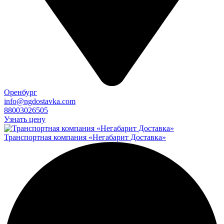
Оренбург
info@ngdostavka.com
88003026505
Узнать цену
Транспортная компания «Негабарит Доставка»