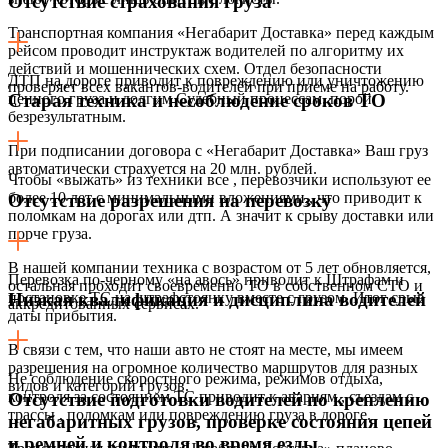
Отсутствие страхования груза
Транспортная компания «Негабарит Доставка» перед каждым
рейсом проводит инструктаж водителей по алгоритму их
действий и мошеннических схем. Отдел безопасности
ДТП на дороге приводит к повреждению или уничтожению
проверяет всех вакантов-водителей при приеме на работу.
ценного груза и долгим Судебный процессам, порой
Старая техника и несоблюдение сроков ТО
безрезультатным.
При подписании договора с «Негабарит Доставка» Ваш груз
автоматически страхуется на 20 млн. рублей.
Чтобы «выжать» из техники все , перевозчики используют ее
более 10 лет с минимальными вложениями,, что приводит к
Отсутствие разрешения на перевозку
поломкам на дорогах или дтп. А значит к срыву доставки или
порче груза.
В нашей компании техника с возрастом от 5 лет обновляется,
Перевозка по-черному «на авось» приводит к Штрафам и
остальная проходит своевременно ТО в собственном СТО и
постановке ТС на штрафстоянку вместе с грузом. Итог срыв
Низкая квалификация и дисциплина водителей
аккредитованных сервисах.
даты прибытия.
В связи с тем, что наши авто не стоят на месте, мы имеем
разрешения на огромное количество маршрутов для разных
Не соблюдение скоростного режима, режимов отдыха,
видов и категорий грузов.
контроля за состоянием ТС приводит к авариям , съездам с
Отсутствие подготовки водителей по креплению
трассы , поломкам или повреждению груза в дороге.
негабаритных грузов, проверке состояния цепей
и ремней и контроля во время езды