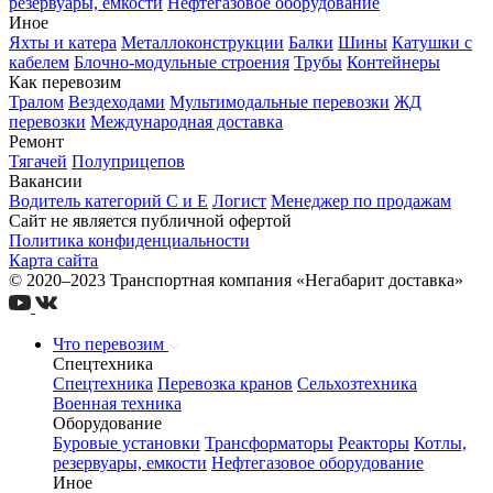
резервуары, емкости
Нефтегазовое оборудование
Иное
Яхты и катера
Металлоконструкции
Балки
Шины
Катушки с
кабелем
Блочно-модульные строения
Трубы
Контейнеры
Как перевозим
Тралом
Вездеходами
Мультимодальные перевозки
ЖД
перевозки
Международная доставка
Ремонт
Тягачей
Полуприцепов
Вакансии
Водитель категорий С и Е
Логист
Менеджер по продажам
Сайт не является публичной офертой
Политика конфиденциальности
Карта сайта
© 2020–2023 Транспортная компания «Негабарит доставка»
Что перевозим
Спецтехника
Спецтехника
Перевозка кранов
Сельхозтехника
Военная техника
Оборудование
Буровые установки
Трансформаторы
Реакторы
Котлы,
резервуары, емкости
Нефтегазовое оборудование
Иное