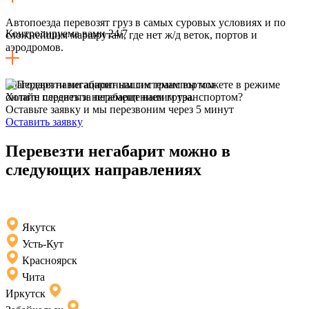
Автопоезда перевозят груз в самых суровых условиях и по
Контролируема вами 24/7
сложнейшим маршрутам, где нет ж/д веток, портов и
аэродромов.
Благодаря навигационным системам вы можете в режиме
онлайн следить за перемещением груза.
Хотите перевезти негабарит нашим транспортом?
Оставьте заявку и мы перезвоним через 5 минут
Оставить заявку
Перевезти негабарит можно в
следующих направлениях
Якутск
Усть-Кут
Красноярск
Чита
Иркутск