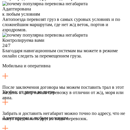
Адаптирована
к любым условиям
Автопоезда перевозят груз в самых суровых условиях и по
сложнейшим маршрутам, где нет ж/д веток, портов и
аэродромов.
Контролируема вами
24/7
Благодаря навигационным системам вы можете в режиме
онлайн следить за перемещением груза.
Мобильна и оперативна
После заключения договора мы можем поставить трал в этот
Удобна: от двери до двери
же день и сразу начать перевозку в отличии от ж/д, моря или
авиа.
Забрать и доставить негабарит можно точно по адресу, что не
Адаптируема к любым условиям
могут предложить другие виды перевозок.