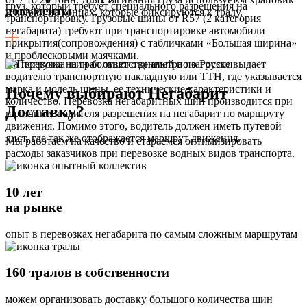
груз, который требует специального разрешения на
документы
и крюки на концах, которые фиксируются к тралу.
транспортировку. Грузовые шины от R57 (2 категория
негабарита) требуют при транспортировке автомобили
прикрытия(сопровождения) с табличками «Большая ширина»
и проблесковыми маячками.
На погрузке на трал ответственный по загрузке выдает
водителю транспортную накладную или ТТН, где указывается
марка и модель шины, ее технические характеристики и
Почему выбирают Негабарит
количество. Перевозка негабаритных шин производится при
Доставку?
наличии у водителя разрешения на негабарит по маршруту
движения. Помимо этого, водитель должен иметь путевой
лист, где так же отображается маршрут движения.
Мы работаем на качество и стараемся оптимизировать
расходы заказчиков при перевозке водных видов транспорта.
10 лет
на рынке
опыт в перевозках негабарита по самым сложным маршрутам
160 тралов в собственности
можем организовать доставку большого количества шин