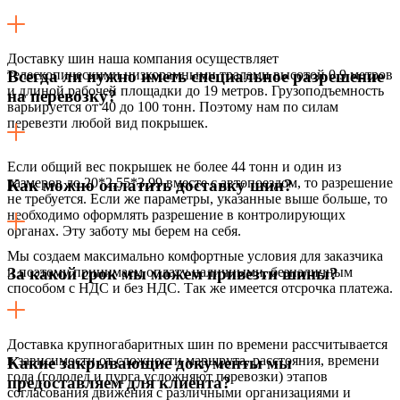
Доставку шин наша компания осуществляет
телескопическими низкорамными тралами высотой 0,9 метров
Всегда ли нужно иметь специальное разрешение
и длиной рабочей площадки до 19 метров. Грузоподъемность
на перевозку?
варьируется от 40 до 100 тонн. Поэтому нам по силам
перевезти любой вид покрышек.
Если общий вес покрышек не более 44 тонн и один из
размеров до 20*2,55*3,99 вместе с автопоездом, то разрешение
Как можно оплатить доставку шин?
не требуется. Если же параметры, указанные выше больше, то
необходимо оформлять разрешение в контролирующих
органах. Эту заботу мы берем на себя.
Мы создаем максимально комфортные условия для заказчика
и поэтому принимаем оплату наличными, безналичным
За какой срок мы можем привезти шины?
способом с НДС и без НДС. Так же имеется отсрочка платежа.
Доставка крупногабаритных шин по времени рассчитывается
в зависимости от сложности маршрута, расстояния, времени
Какие закрывающие документы мы
года (гололед и пурга усложняют перевозки) этапов
предоставляем для клиента?
согласования движения с различными организациями и