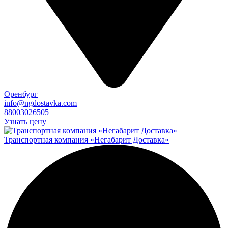
Оренбург
info@ngdostavka.com
88003026505
Узнать цену
Транспортная компания «Негабарит Доставка»