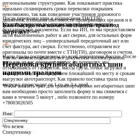
региональными структурами. Как показывает практика
идеально спланировать сроки перевозки покрышек
невозможно, так как поведение участников дорожного
После перевозки шин и подписания ТН(ТТН)
движения, излишняя пытливости проверяющих органов и в
грузополучателем мы предоставляем закрывающие
Как быстро мы можем поставить трал под
целом бюрократическая система зачастую тормозит
бухгалтерские документы. Если вы ИП, то мы предоставляем
транспортировку.
загрузку?
акты выполненных работ и акт сверки, для остальных форм
юридических лиц – универсальный передаточный акт или
счет фактура, акт сверки. Естественно, отправляем все
оригиналы по почте вместе с ТТН(ТН), договором и счетом.
Наши тралы распределены по всей территории России. После
Так же можем подписать все документы по электронной
того как от вас приходит запрос на перевозку, мы,
Перевозка крупногабаритных шин
подписи через систему СБИС.
отталкиваясь от габаритов, массы груза, точки загрузки и
нашими тралами
маршрута в целом определяем ближайший по месту и срокам
выгрузки автотранспорт. Как правило поставка трала под
загрузку происходит от 1-го до 3-х дней.
Чтобы заказать трал для транспортировки негабаритных шин
вам необходимо просто заполнить форму и мы свяжемся с
вами в течение 5 минут , либо позвоните по номеру
+78003026505
Имя:
Что везем
Спецтехнику