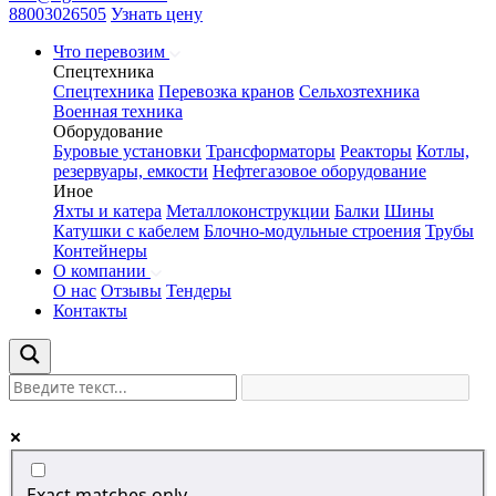
88003026505
Узнать цену
Что перевозим
Спецтехника
Спецтехника
Перевозка кранов
Сельхозтехника
Военная техника
Оборудование
Буровые установки
Трансформаторы
Реакторы
Котлы,
резервуары, емкости
Нефтегазовое оборудование
Иное
Яхты и катера
Металлоконструкции
Балки
Шины
Катушки с кабелем
Блочно-модульные строения
Трубы
Контейнеры
О компании
О нас
Отзывы
Тендеры
Контакты
Exact matches only