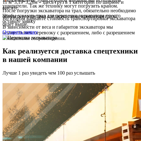
зависимости от транспортной ширины мы используем
11 м*3,19*3,28м – здесь груз в 1 категории по ширине и
уширители. Так же технику могут погрузить краном.
высоте.
После погрузки экскаватора на трал, обязательно необходимо
Чтобы заказать трал для перевозки экскаватора просто
обвязать его цепями согласно схеме крепления груза.
Во втором варианте стоимость транспортировки экскаватора
оставьте заявку
будет выше.
В зависимости от веса и габаритов экскаватора мы
Оставить заявку
осуществляем перевозку с разрешением, либо с разрешением
и машинами сопровождения.
Как реализуется доставка спецтехники
в нашей компании
Лучше 1 раз увидеть чем 100 раз услышать