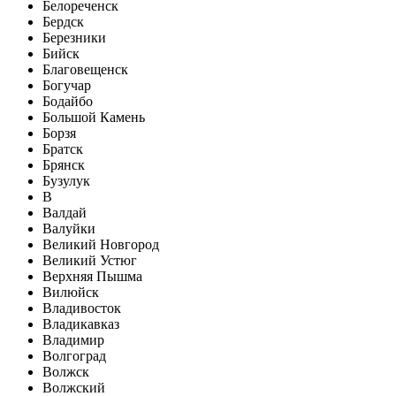
Белореченск
Бердск
Березники
Бийск
Благовещенск
Богучар
Бодайбо
Большой Камень
Борзя
Братск
Брянск
Бузулук
В
Валдай
Валуйки
Великий Новгород
Великий Устюг
Верхняя Пышма
Вилюйск
Владивосток
Владикавказ
Владимир
Волгоград
Волжск
Волжский