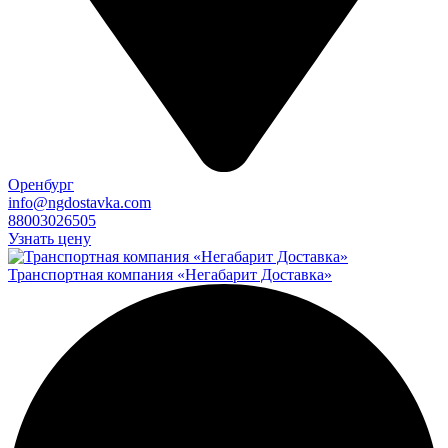
Оренбург
info@ngdostavka.com
88003026505
Узнать цену
Транспортная компания «Негабарит Доставка»