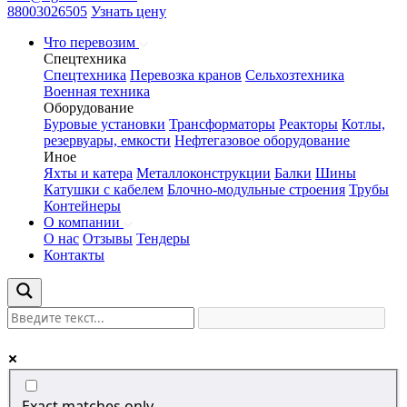
88003026505
Узнать цену
Что перевозим
Спецтехника
Спецтехника
Перевозка кранов
Сельхозтехника
Военная техника
Оборудование
Буровые установки
Трансформаторы
Реакторы
Котлы,
резервуары, емкости
Нефтегазовое оборудование
Иное
Яхты и катера
Металлоконструкции
Балки
Шины
Катушки с кабелем
Блочно-модульные строения
Трубы
Контейнеры
О компании
О нас
Отзывы
Тендеры
Контакты
Exact matches only