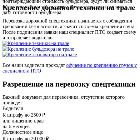
подтверждающий стоимость бульдозера, будут ли сниматься
Крепление дорожной техники на трале
отвал или кабина у бульдозера, точка загрузки и выгрузки,
дата готовности бульдозера
Перевозка дорожной спецтехники начинается с соблюдения
требований безопасности, а значит со схемы крепления груза.
После подписания заявки наш специалист ПТО создает схему
и отправляет водителю.
Все наши водители проходят
обучение по креплению грузов у
специалиста ПТО
Разрешение на перевозку спецтехники
Важный документ для перевозчика, отсутствие которого
приведет:
Водителя
К штрафу до 2500 ₽
или лишению прав
на 6 месяцев
Должностное лицо
К штрафу до 20 000 ₽