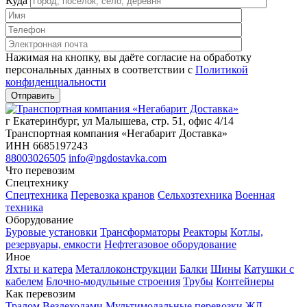
Куда
Нажимая на кнопку, вы даёте согласие на обработку
персональных данных в соответствии c
Политикой
конфиденциальности
г Екатеринбург, ул Малышева, стр. 51, офис 4/14
Транспортная компания «Негабарит Доставка»
ИНН 6685197243
88003026505
info@ngdostavka.com
Что перевозим
Спецтехнику
Спецтехника
Перевозка кранов
Сельхозтехника
Военная
техника
Оборудование
Буровые установки
Трансформаторы
Реакторы
Котлы,
резервуары, емкости
Нефтегазовое оборудование
Иное
Яхты и катера
Металлоконструкции
Балки
Шины
Катушки с
кабелем
Блочно-модульные строения
Трубы
Контейнеры
Как перевозим
Тралом
Вездеходами
Мультимодальные перевозки
ЖД