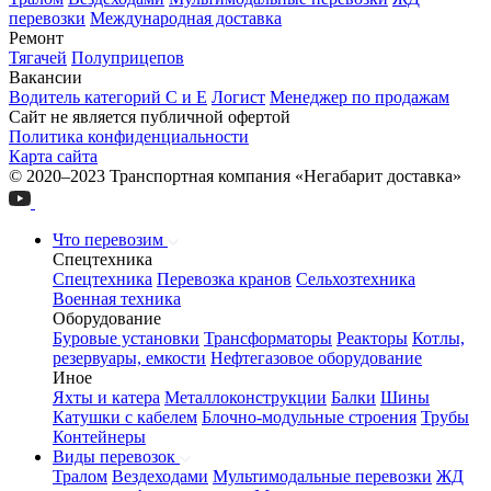
перевозки
Международная доставка
Ремонт
Тягачей
Полуприцепов
Вакансии
Водитель категорий С и Е
Логист
Менеджер по продажам
Сайт не является публичной офертой
Политика конфиденциальности
Карта сайта
© 2020–2023 Транспортная компания «Негабарит доставка»
Что перевозим
Спецтехника
Спецтехника
Перевозка кранов
Сельхозтехника
Военная техника
Оборудование
Буровые установки
Трансформаторы
Реакторы
Котлы,
резервуары, емкости
Нефтегазовое оборудование
Иное
Яхты и катера
Металлоконструкции
Балки
Шины
Катушки с кабелем
Блочно-модульные строения
Трубы
Контейнеры
Виды перевозок
Тралом
Вездеходами
Мультимодальные перевозки
ЖД