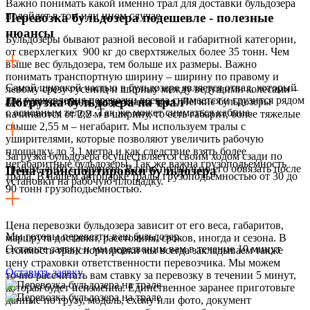
Важно понимать какой именно трал для доставки бульдозера
подойдет в том или ином случае
Перевозка бульдозера подешевле - полезные
нюансы
Бульдозеры бывают разной весовой и габаритной категории,
от сверхлегких 900 кг до сверхтяжелых более 35 тонн. Чем
выше вес бульдозера, тем больше их размеры. Важно
понимать транспортную ширину – ширину по правому и
Самой широкой частью в бульдозере является отвал, который
левому срезу гусениц и ширину между ведущими колесами –
для удешевления перевозки всегда снимается и грузится рядом
Погрузка бульдозера на трал
где будет основная нагрузка на трал. Легкие бульдозеры
с основным телом. Так же может сниматься кабина.
начинаются от 2,2 м в ширину, то есть габарит, более тяжелые
свыше 2,55 м – негабарит. Мы используем тралы с
уширителями, которые позволяют увеличить рабочую
площадку до 3,1 метра и как следствие взять более
Загрузка бульдозера осуществляется своим ходом сзади по
негабаритные бульдозеры. Так же важна грузоподьемность
трапам, либо с парапета. Важно правильно его обвязать после
Цена транспортировки бульдозера
трала. В нашем автопарке тралы грузоподьемностью от 30 до
установки на рабочую площадку.
90 тонн грузоподьемностью.
Цена перевозки бульдозера зависит от его веса, габаритов,
Мы готовы перевезти ваш бульдозер.
маршрута доставки, расстояния, сроков, иногда и сезона. В
Оставьте заявку и мы перезвоним вам в течение 10 минут
стоимость транспортировки мы всегда закладываем также
цену страховки ответственности перевозчика. Мы можем
Оставить заявку
точно рассчитать вам ставку за перевозку в течении 5 минут,
которая будет неизменна. Единственное заранее приготовьте
данные по грузу, модель, схему или фото, документ