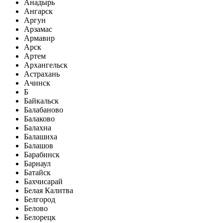
Анадырь
Ангарск
Аргун
Арзамас
Армавир
Арск
Артем
Архангельск
Астрахань
Ачинск
Б
Байкальск
Балабаново
Балаково
Балахна
Балашиха
Балашов
Барабинск
Барнаул
Батайск
Бахчисарай
Белая Калитва
Белгород
Белово
Белорецк