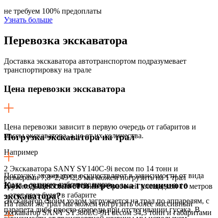
не требуем 100% предоплаты
Узнать больше
Перевозка
экскаватора
Доставка экскаватора автотранспортом подразумевает
транспортировку на трале
Цена перевозки экскаватора
Цена перевозки зависит в первую очередь от габаритов и
массы экскаватора, а не от их количества.
Погрузка экскаватора на трал
Например
2 Экскаватора SANY SY140C-9i весом по 14 тонн и
Погрузку экскаватора осуществляют в зависимости от вида
размерами 7,8*2,49*2,8 мы можем погрузить на 1 трал
трала – заднюю либо переднюю.
Как осуществляется перевозка гусеничного
грузоподъемностью 50 тонн и с рабочей площадкой 16 метров
– этот груз будет в габарите
экскаватора?
Экскаватор своим ходом загружается на трал по аппарелям, с
На такой же трал мы можем погрузить более массивный
парапета либо просто спереди при отстегивании гусака. В
экскаватор SANY SY380LC-9H весом 34,3 тонн и габаритами