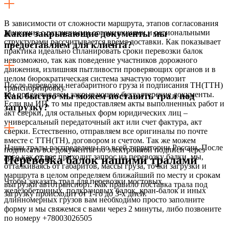
В зависимости от сложности маршрута, этапов согласования
движения с различными организациями и региональными
Какие закрывающие документы мы
структурами рассчитывается время доставки. Как показывает
предоставляем для клиента?
практика идеально спланировать сроки перевозки балок
невозможно, так как поведение участников дорожного
движения, излишняя пытливости проверяющих органов и в
целом бюрократическая система зачастую тормозит
После перевозки негабаритного груза и подписания ТН(ТТН)
транспортировку.
мы предоставляем закрывающие бухгалтерские документы.
Как быстро мы можем поставить трал под
Если вы ИП, то мы предоставляем акты выполненных работ и
загрузку?
акт сверки, для остальных форм юридических лиц –
универсальный передаточный акт или счет фактура, акт
сверки. Естественно, отправляем все оригиналы по почте
вместе с ТТН(ТН), договором и счетом. Так же можем
Наши тралы распределены по всей территории России. После
подписать все документы по электронной подписи через
того как от вас приходит запрос на перевозку балки, мы,
Перевозка балок нашими тралами
систему СБИС.
отталкиваясь от габаритов, массы груза, точки загрузки и
маршрута в целом определяем ближайший по месту и срокам
Чтобы заказать трал для перевозки мостовых,
выгрузки автотранспорт. Как правило поставка трала под
железобетонных, подкрановых балок, кран-балок и иных
загрузку происходит от 1-го до 3-х дней.
длинномерных грузов вам необходимо просто заполните
форму и мы свяжемся с вами через 2 минуты, либо позвоните
по номеру
+78003026505