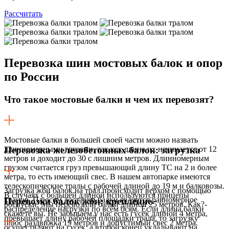
Рассчитать
Перевозка шин
мостовых балок и опор
по России
Что такое мостовые балки и чем их перевозят?
Мостовые балки в большей своей части можно назвать
длинномерными грузами, так как длина их начинается от 12
Перевозка железобетонных балок: загрузка
метров и доходит до 30 с лишним метров. Длинномерным
грузом считается груз превышающий длину ТС на 2 и более
метра, то есть имеющий свес. В нашем автопарке имеются
телескопические тралы с рабочей длиной до 19 м и балковозы.
Загрузка жби балок на трал происходит верхом с помощью
В случаях с большей длиной используются прицепы
кранов. Плюсом доставки балки является равномерное
Перевозка балок жби: крепление
роспуски. Мы перевозили балки длиной 25 метров. Как?-
распределение нагрузки по всем осям. Если длина балки
скажете вы. Не забываем у нас есть гусек длиной 4 метра,
превышает длину рабочей площадки трала, то загрузку
плюс раздвижка 19 метров и допустимый свес 2 метра.
осуществляют на гусек, а второй конец укладывают на