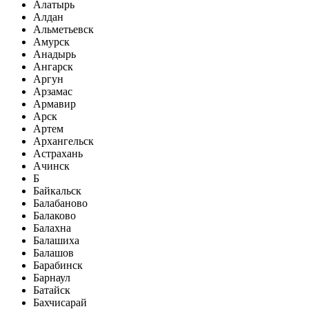
Алатырь
Алдан
Альметьевск
Амурск
Анадырь
Ангарск
Аргун
Арзамас
Армавир
Арск
Артем
Архангельск
Астрахань
Ачинск
Б
Байкальск
Балабаново
Балаково
Балахна
Балашиха
Балашов
Барабинск
Барнаул
Батайск
Бахчисарай