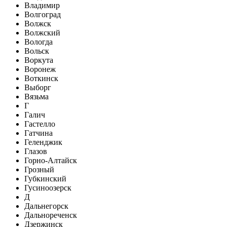
Владимир
Волгоград
Волжск
Волжский
Вологда
Вольск
Воркута
Воронеж
Воткинск
Выборг
Вязьма
Г
Галич
Гастелло
Гатчина
Геленджик
Глазов
Горно-Алтайск
Грозный
Губкинский
Гусиноозерск
Д
Дальнегорск
Дальнореченск
Дзержинск