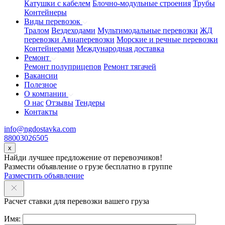
Катушки с кабелем
Блочно-модульные строения
Трубы
Контейнеры
Виды перевозок
Тралом
Вездеходами
Мультимодальные перевозки
ЖД
перевозки
Авиаперевозки
Морские и речные перевозки
Контейнерами
Международная доставка
Ремонт
Ремонт полуприцепов
Ремонт тягачей
Вакансии
Полезное
О компании
О нас
Отзывы
Тендеры
Контакты
info@ngdostavka.com
88003026505
x
Найди лучшее предложение от перевозчиков!
Размести объявление о грузе бесплатно в группе
Разместить объявление
Расчет ставки для перевозки вашего груза
Имя: