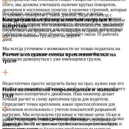
этого, мы должны учитывать наличие крутых поворотов,
движения в населенных пунктах и наличие строений, которые
Негабарит доставка работает «по белому» и всегда
усложняют повороты с такой длиной. Ведь автопоезд с
взаимодействует с контролирующими органами в правовом
Как доставляют балку к местам загрузки и
большой длиной попросту может не зайти в поворот. Главное
поле. После определения маршрута движения мы заказываем
в сюрвее маршрута это обеспечение безопасности движения.
выгрузки
специальное разрешение для перевозки катушек конкретных
Отсутствие построения расчета маршрута приводит к порче
габаритов и веса. Этот процесс занимает около 10 рабочих
или уничтожению груза, дтп на дороге.
дней.
Мы всегда уточняем о возможности не только подъехать на
площадку для загрузки и выгрузки, но и возможности
Расчет и создание схемы крепления балки на
безопасно развернуться с уже имеющимся грузом.
трале
Недостаточно просто загрузить балку на трал, нужно еще его
правильно закрепить (обвязать), чтобы не было ни малейшего
Найм автомобилей сопровождения и экипажа
продольно-поперечного движения. Наш инженер делает
ГАИ
точный расчет и схему крепления груза для водителя.
Определяет точки крепления, какие приспособления для
крепления использовать с учетом показателей разрывной
нагрузки. Мы используем грузовые и тяговые цепи 10-ки и
Для обеспечения безопасного движения при перевозке балки
13-ки , талрепы и стяжные ленты имеющие сертификаты
длиной более 25 метров мы привлекаем свои автомобили
Перевозка балок не начинается без схемы крепления груза и
качества.
прикрытия, которые благодаря проблесковым маячкам,
самого крепления