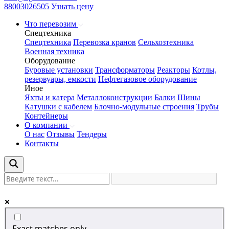
88003026505
Узнать цену
Что перевозим
Спецтехника
Спецтехника
Перевозка кранов
Сельхозтехника
Военная техника
Оборудование
Буровые установки
Трансформаторы
Реакторы
Котлы,
резервуары, емкости
Нефтегазовое оборудование
Иное
Яхты и катера
Металлоконструкции
Балки
Шины
Катушки с кабелем
Блочно-модульные строения
Трубы
Контейнеры
О компании
О нас
Отзывы
Тендеры
Контакты
Exact matches only