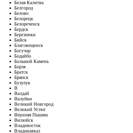
Белая Калитва
Белгород
Белово
Белорецк
Белореченск
Бердск
Березники
Бийск
Благовещенск
Богучар
Бодайбо
Большой Камень
Борзя
Братск
Брянск
Бузулук
В
Валдай
Валуйки
Великий Новгород
Великий Устюг
Верхняя Пышма
Вилюйск
Владивосток
Владикавказ