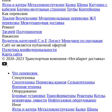
Иное
Яхты и катера
Металлоконструкции
Балки
Шины
Катушки с
кабелем
Блочно-модульные строения
Трубы
Контейнеры
Как перевозим
Тралом
Вездеходами
Мультимодальные перевозки
ЖД
перевозки
Международная доставка
Ремонт
Тягачей
Полуприцепов
Вакансии
Водитель категорий С и Е
Логист
Менеджер по продажам
Сайт не является публичной офертой
Политика конфиденциальности
Карта сайта
© 2020–2023 Транспортная компания «Негабарит доставка»
Что перевозим
Спецтехника
Спецтехника
Перевозка кранов
Сельхозтехника
Военная техника
Оборудование
Буровые установки
Трансформаторы
Реакторы
Котлы,
резервуары, емкости
Нефтегазовое оборудование
Иное
Яхты и катера
Металлоконструкции
Балки
Шины