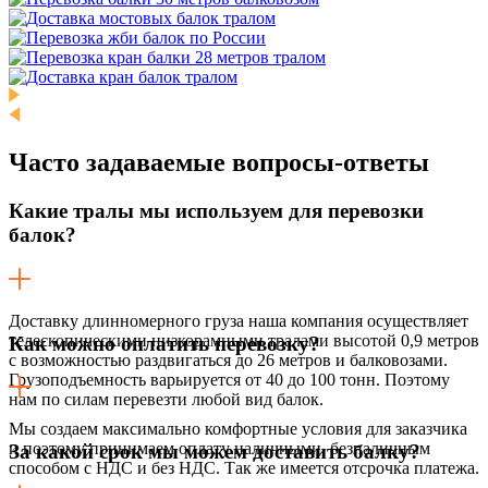
Часто задаваемые
вопросы-ответы
Какие тралы мы используем для перевозки
балок?
Доставку длинномерного груза наша компания осуществляет
телескопическими низкорамными тралами высотой 0,9 метров
Как можно оплатить перевозку?
с возможностью раздвигаться до 26 метров и балковозами.
Грузоподъемность варьируется от 40 до 100 тонн. Поэтому
нам по силам перевезти любой вид балок.
Мы создаем максимально комфортные условия для заказчика
и поэтому принимаем оплату наличными, безналичным
За какой срок мы можем доставить балку?
способом с НДС и без НДС. Так же имеется отсрочка платежа.