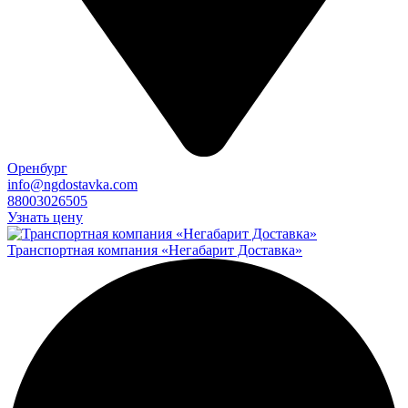
Оренбург
info@ngdostavka.com
88003026505
Узнать цену
Транспортная компания «Негабарит Доставка»