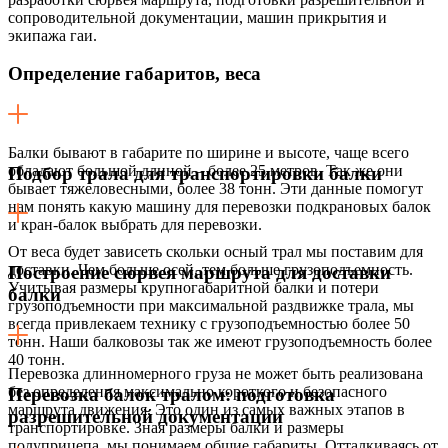
сопроводительной документации, машин прикрытия и
экипажа гаи.
Определение габаритов, веса
Балки бывают в габарите по ширине и высоте, чаще всего
обладают большой длиной – более 25 метров. Так же они
Подбор трала для транспортировки балки
бывает тяжеловесными, более 38 тонн. Эти данные помогут
нам понять какую машину для перевозки подкрановых балок
и кран-балок выбрать для перевозки.
От веса будет зависеть скольки осный трал мы поставим для
доставки. Чем больше осей, тем больше грузоподъемность.
Построение сюрвея маршрута для доставки
Учитывая размеры крупногабаритной балки и потери
балки
грузоподъемности при максимальной раздвижке трала, мы
всегда привлекаем технику с грузоподъемностью более 50
тонн. Наши балковозы так же имеют грузоподъемность более
40 тонн.
Перевозка длинномерного груза не может быть реализована
без определения максимально короткого и безопасного
Перевозка балок тралом: подготовка
маршрута движения. Это один из самых важных этапов в
разрешительной документации
транспортировке. Зная размеры балки и размеры
полуприцепа, мы понимаем общие габариты. Отталкиваясь от