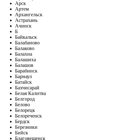
Арск
Артем
Архангельск
Астрахань
Ачинск
Б
Байкальск
Балабаново
Балаково
Балахна
Балашиха
Балашов
Барабинск
Барнаул
Батайск
Бахчисарай
Белая Калитва
Белгород
Белово
Белорецк
Белореченск
Бердск
Березники
Бийск
Благовещенск