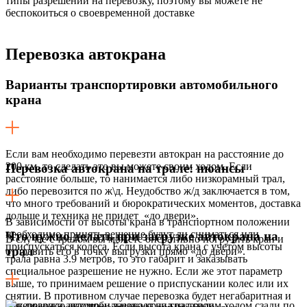
типы разрешений на перевозку, поэтому вы можете не
беспокоиться о своевременной доставке
Перевозка
автокрана
Варианты транспортировки автомобильного
крана
Если вам необходимо перевезти автокран на расстояние до
200 км, то сделать это вы можете своим ходом. Если
Перевозка автокрана на трале: нюансы
расстояние больше, то нанимается либо низкорамный трал,
либо перевозится по ж\д. Неудобство ж/д заключается в том,
что много требований и бюрократических моментов, доставка
дольше и техника не придет «до двери».
В зависимости от высоты крана в транспортном положении
необходимо принять решение будут ли сниматься или
Что нужно делать при загрузке автокрана на
В случае с тралом вы можете оперативно погрузить кран и
приспускаться колеса. Если высота крана с учетом высоты
трал
отправить его в точку выгрузки прямо «до двери».
трала равна 3.9 метров, то это габарит и заказывать
специальное разрешение не нужно. Если же этот параметр
выше, то принимаем решение о приспускании колес или их
снятии. В противном случае перевозка будет негабаритная и
Как правило автокран заезжает на трал своим ходом сзади по