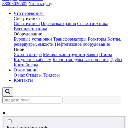
88003026505
Узнать цену
Что перевозим
Спецтехника
Спецтехника
Перевозка кранов
Сельхозтехника
Военная техника
Оборудование
Буровые установки
Трансформаторы
Реакторы
Котлы,
резервуары, емкости
Нефтегазовое оборудование
Иное
Яхты и катера
Металлоконструкции
Балки
Шины
Катушки с кабелем
Блочно-модульные строения
Трубы
Контейнеры
О компании
О нас
Отзывы
Тендеры
Контакты
Exact matches only