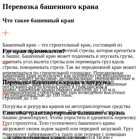
Перевозка
башенного крана
Что такое башенный кран
Башенный кран – это строительный кран, состоящий из
вертикальной башни и поворотной стрелы, которая крепиться
Где кран применяется?
к башне. Башенный кран может поднимать и опускать грузы,
изменять угол вылета стрелы или перемещать груз вдоль
стрелы, поворачивать стрелу. Так же передвижной кран может
перемещаться по строительной площадке. Передвижные
Башенный кран используют как основную грузоподъемную
краны бывают рельсовые, автомобильные, пневмоколесные и
технику для выполнения строительно-монтажных и
Перевозка башенного крана и погрузка
гусеничные. Чаще всего используют рельсовые башенные
погрузочно-разгрузочных работ в гражданском и
краны. Башенные краны бывают высотой до 150 м и
промышленном строительстве при возведении высотных
грузоподъемностью до 100 тонн.
строений до 150.
Погрузка и разгрузка кранов на автотранспортные средства
осуществляются автокранами. Перед погрузкой стрелу и
Способы транспортировки башенного крана
башню демонтируют, чтобы упростить и удешевить перевозку.
Груз стропуется. Тело гусеничного башенного крана
загружают своим ходом задней или передней загрузкой. Груз
фиксируют (обвязывают) к тралу или тележке с помощью
Для транспортировки кранов применяются тягачи с