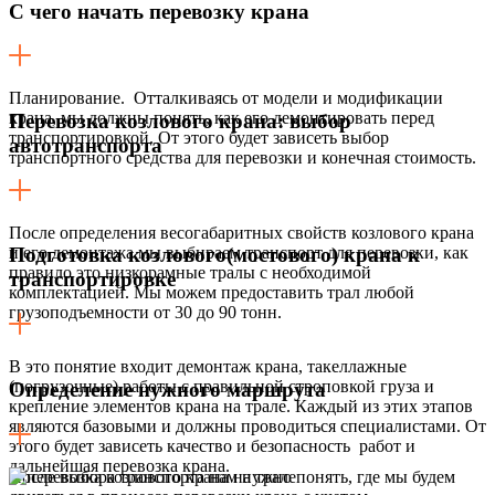
С чего начать перевозку крана
Планирование. Отталкиваясь от модели и модификации
крана, мы должны понять, как его демонтировать перед
Перевозка козлового крана: выбор
транспортировкой. От этого будет зависеть выбор
автотранспорта
транспортного средства для перевозки и конечная стоимость.
После определения весогабаритных свойств козлового крана
и его демонтажа мы выбираем транспорт для перевозки, как
Подготовка козлового(мостового) крана к
правило это низкорамные тралы с необходимой
транспортировке
комплектацией. Мы можем предоставить трал любой
грузоподъемности от 30 до 90 тонн.
В это понятие входит демонтаж крана, такеллажные
(погрузочные) работы с правильной строповкой груза и
Определение нужного маршрута
крепление элементов крана на трале. Каждый из этих этапов
являются базовыми и должны проводиться специалистами. От
этого будет зависеть качество и безопасность работ и
дальнейшая перевозка крана.
После выбора транспорта нам нужно понять, где мы будем