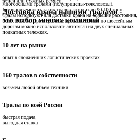
цепей или стяжных ремней.
многоосными тралами (полуприцепы-тяжеловозы).
Грузоподъемность таких тралов доходит до 90-100 тонн.
Доставка крана нашими тралами -
Тралы используют для доставки крана на большие расстояния,
это выбор многих компаний
более 800 км. При перевозке крана до 800 км по шоссейным
дорогам можно использовать автотягач на двух специальных
подкатных тележках.
10 лет на рынке
опыт в сложнейших логистических проектах
160 тралов в собственности
возьмем любой объем техники
Тралы по всей России
быстрая подача,
выгодная ставка