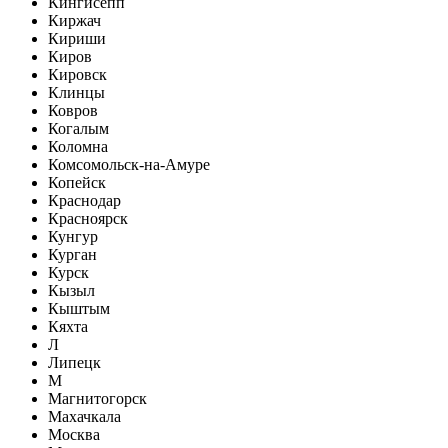
Кингисепп
Киржач
Кириши
Киров
Кировск
Клинцы
Ковров
Когалым
Коломна
Комсомольск-на-Амуре
Копейск
Краснодар
Красноярск
Кунгур
Курган
Курск
Кызыл
Кыштым
Кяхта
Л
Липецк
М
Магнитогорск
Махачкала
Москва