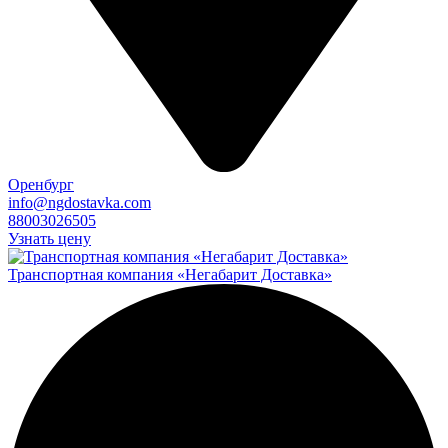
Оренбург
info@ngdostavka.com
88003026505
Узнать цену
Транспортная компания «Негабарит Доставка»