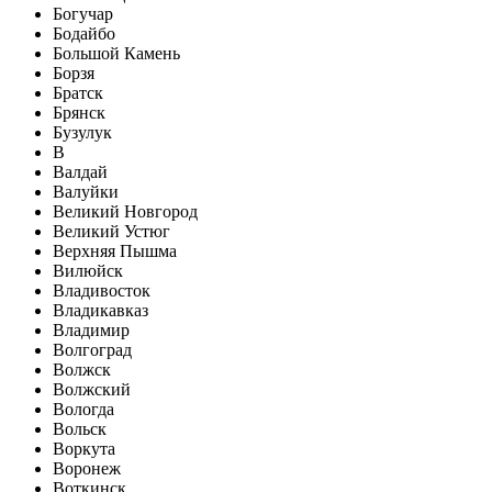
Богучар
Бодайбо
Большой Камень
Борзя
Братск
Брянск
Бузулук
В
Валдай
Валуйки
Великий Новгород
Великий Устюг
Верхняя Пышма
Вилюйск
Владивосток
Владикавказ
Владимир
Волгоград
Волжск
Волжский
Вологда
Вольск
Воркута
Воронеж
Воткинск