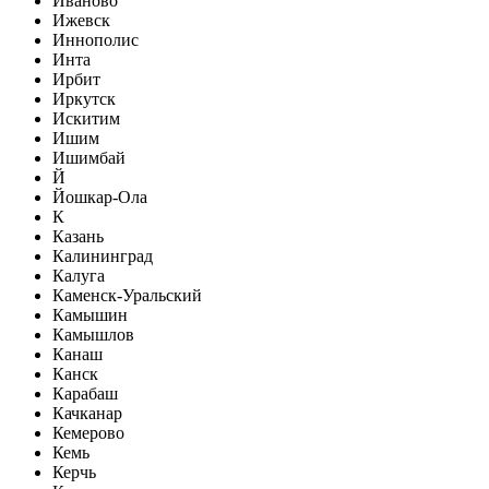
Иваново
Ижевск
Иннополис
Инта
Ирбит
Иркутск
Искитим
Ишим
Ишимбай
Й
Йошкар-Ола
К
Казань
Калининград
Калуга
Каменск-Уральский
Камышин
Камышлов
Канаш
Канск
Карабаш
Качканар
Кемерово
Кемь
Керчь