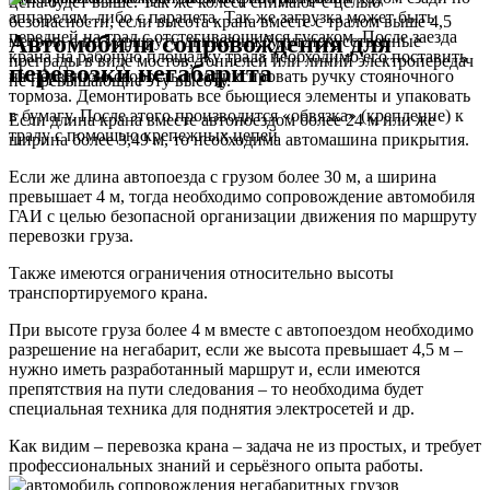
цена будет выше. Так же колеса снимают с целью
аппарелям, либо с парапета. Так же загрузка может быть
безопасности, если высота крана вместе с тралом выше 4,5
передней на трал с отстегивающимся гусаком. После заезда
Автомобили сопровождения
для
метров, а по маршруту движения будут искусственные
крана на рабочую площадку трала необходимо его поставить
преграды в виде мостов, тоннелей или линий электропередач
перевозки негабарита
на переднюю скорость и зафиксировать ручку стояночного
не превышающие эту высоту.
тормоза. Демонтировать все бьющиеся элементы и упаковать
в бумагу. После этого производится «обвязка» (крепление) к
Если длина крана вместе автопоездом более 24 м или же
тралу с помощью крепежных цепей
ширина более 3,49 м,
то необходима автомашина прикрытия.
Если же длина автопоезда c грузом более 30 м, а ширина
превышает 4 м, тогда
необходимо сопровождение автомобиля
ГАИ
с целью безопасной организации движения по маршруту
перевозки груза.
Также имеются ограничения относительно высоты
транспортируемого крана.
При высоте груза более 4 м вместе с автопоездом необходимо
разрешение на негабарит, если же высота превышает 4,5 м –
нужно иметь разработанный маршрут и, если имеются
препятствия на пути следования – то
необходима будет
специальная техника
для поднятия электросетей и др.
Как видим – перевозка крана – задача не из простых,
и требует
профессиональных знаний и серьёзного опыта работы.