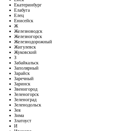
Екатеринбург
Елабуга
Елец
Енисейск
Ж
Железноводск
Железногорск
Железнодорожный
Жигулевск
Жуковский
З
Забайкальск
Заполярный
Зарайск
Заречный
Заринск
Звенигород
Зеленогорск
Зеленоград
Зеленодольск
Зея
Зима
Златоуст
И