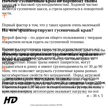
возможности перемещения по стройке, повороту на 360
Почему гусеничный кран не перевозят своим
градусов и высокой грузоподъемностью. Ходовой частью
ходом?
является гусеничное шасси, а стрела крепиться к поворотной
части.
Первый фактор в том, что у таких кранов очень маленький
моторный ресурс.
На чем транспортируют гусеничный кран?
Второй фактор – по дорогам общего пользования с твердым
покрытием нельзя ездить на гусеничной техники.
Перевозка гусеничного крана часто осуществляется по ж/д ,
Третий фактор – низкая скорость передвижения, даже если бы
либо автотранспортом (тралами) с высотой рабочей площадки
Почему цена перевозки гусеничного крана не
можно было передвигаться по дорогам общего пользования с
0,6-0,9 м от поверхности дороги. Все краны данного типа
твердым покрытием, далеко и быстро на таком кране не
будет низкой?
негабаритные. Наши тралы имеют уширители, могут
уедешь.
раздвигаться в длину и имеют грузоподъемность от 30 до 90
тонн, что позволяет загружать гусеничные краны разных
весогабаритных свойств без затруднений. Перед загрузкой
Краны такого типа являются не только крупногабаритным
кран демонтируют, как правило основное тело с частью
(вместе с автопоездом длина более 20 м., ширина более 2,55 м,
Безопасность перевозки крана тралом начинается с крепления
стрелы оставляют, другую часть стрелы перевозят отдельно.
и высота более 3,99 м) , но и тяжеловесным грузом, то есть,
Перевозка крана не может быть реализована без правильного
если груз вместе с автопоездом оказывает нагрузку на оси
крепления к тралу
более установленных пределов — 3 оси – 28 т, 4 оси – 36 т, 5
осей – 40 т, 6 осей – 44 т.