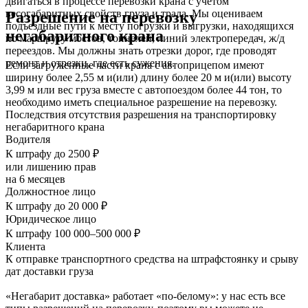
двигаться в процессе перевозки крана с учетом
весогабаритных свойств груза и трала. Мы оцениваем
Разрешение на перевозку
подъездные пути к месту погрузки и выгрузки, находящихся
негабаритного крана
по маршруту мостов, тоннелей, линий электропередач, ж/д
переездов. Мы должны знать отрезки дорог, где проводят
ремонт и отрезки, где есть сужения.
Если загруженные части крана с автоприцепом имеют
ширину более 2,55 м и(или) длину более 20 м и(или) высоту
3,99 м или вес груза вместе с автопоездом более 44 тон, то
необходимо иметь специальное разрешение на перевозку.
Последствия отсутствия разрешения на транспортировку
негабаритного крана
Водителя
К штрафу до 2500 ₽
или лишению прав
на 6 месяцев
Должностное лицо
К штрафу до 20 000 ₽
Юридическое лицо
К штрафу 100 000–500 000 ₽
Клиента
К отправке транспортного средства на штрафстоянку и срыву
дат доставки груза
«Негабарит доставка» работает «по-белому»: у нас есть все