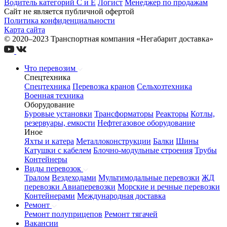
Водитель категорий С и Е
Логист
Менеджер по продажам
Сайт не является публичной офертой
Политика конфиденциальности
Карта сайта
© 2020–2023 Транспортная компания «Негабарит доставка»
Что перевозим
Спецтехника
Спецтехника
Перевозка кранов
Сельхозтехника
Военная техника
Оборудование
Буровые установки
Трансформаторы
Реакторы
Котлы,
резервуары, емкости
Нефтегазовое оборудование
Иное
Яхты и катера
Металлоконструкции
Балки
Шины
Катушки с кабелем
Блочно-модульные строения
Трубы
Контейнеры
Виды перевозок
Тралом
Вездеходами
Мультимодальные перевозки
ЖД
перевозки
Авиаперевозки
Морские и речные перевозки
Контейнерами
Международная доставка
Ремонт
Ремонт полуприцепов
Ремонт тягачей
Вакансии