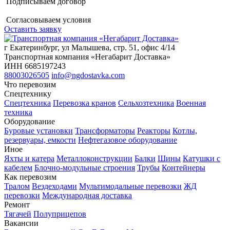
Подписываем договор
Согласовываем условия
Оставить заявку
г Екатеринбург, ул Малышева, стр. 51, офис 4/14
Транспортная компания «Негабарит Доставка»
ИНН 6685197243
88003026505
info@ngdostavka.com
Что перевозим
Спецтехнику
Спецтехника
Перевозка кранов
Сельхозтехника
Военная
техника
Оборудование
Буровые установки
Трансформаторы
Реакторы
Котлы,
резервуары, емкости
Нефтегазовое оборудование
Иное
Яхты и катера
Металлоконструкции
Балки
Шины
Катушки с
кабелем
Блочно-модульные строения
Трубы
Контейнеры
Как перевозим
Тралом
Вездеходами
Мультимодальные перевозки
ЖД
перевозки
Международная доставка
Ремонт
Тягачей
Полуприцепов
Вакансии