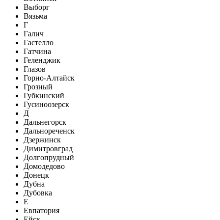
Выборг
Вязьма
Г
Галич
Гастелло
Гатчина
Геленджик
Глазов
Горно-Алтайск
Грозный
Губкинский
Гусиноозерск
Д
Дальнегорск
Дальнореченск
Дзержинск
Димитровград
Долгопрудный
Домодедово
Донецк
Дубна
Дубовка
Е
Евпатория
Ейск