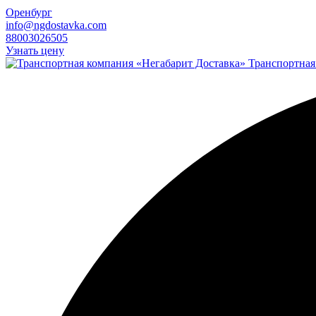
Оренбург
info@ngdostavka.com
88003026505
Узнать цену
Транспортная