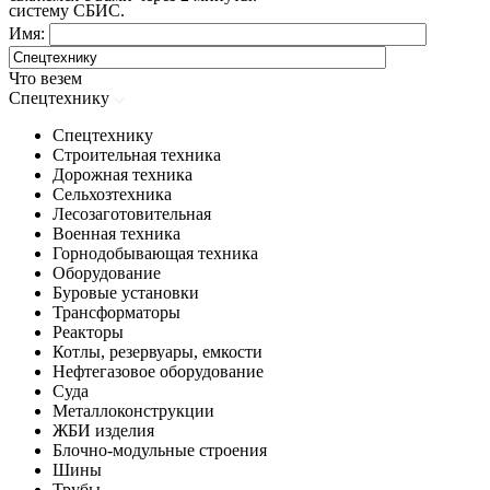
систему СБИС.
Имя:
Что везем
Спецтехнику
Спецтехнику
Строительная техника
Дорожная техника
Сельхозтехника
Лесозаготовительная
Военная техника
Горнодобывающая техника
Оборудование
Буровые установки
Трансформаторы
Реакторы
Котлы, резервуары, емкости
Нефтегазовое оборудование
Cуда
Металлоконструкции
ЖБИ изделия
Блочно-модульные строения
Шины
Трубы