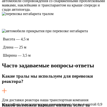
автомобили сопровождения со снаряженными проблесковыми
маяками, наклейками и транспарантом на крыше спереди и
сзади автопоезда.
Высота — 4,5 м
Длина — 25 м
Ширина — 3,5 м
Часто задаваемые
вопросы-ответы
Какие тралы мы используем для перевозки
реактора?
Для доставки реактора наша транспортная компания
предлагает телескопические низкорамные тралы высотой 0,9
Какой возможен вариант оплаты услуг за