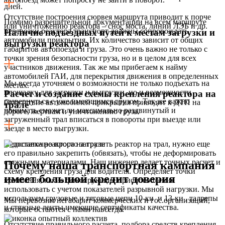
дней.
Отсутствие построения сюрвея маршрута приводит к порче
Помимо разрешительной документации на всем маршруте
или уничтожению реактора – снос моста, линий ЛЭБ и др.
перевозки реактора транспорт должны сопровождать
Наличие подъездных путей к местам загрузки и
автомобили прикрытия. Их количество зависит от общих
выгрузки реактора
габаритов автопоезда и груза. Это очень важно не только с
точки зрения безопасности груза, но и в целом для всех
участников движения. Так же мы прибегаем к найму
автомобилей ГАИ, для перекрытия движения в определенных
Мы всегда уточняем о возможности не только подъехать на
местах.
площадку для загрузки и выгрузки, но и возможности
Расчет и создание схемы крепления реактора на
развернуться с уже имеющимся грузом. Так же важно
Отсутствие автомобилей прикрытия приводит к ДТП на
трале
понимать сможет ли максимально раздвинутый и
дороге, жертвам и уничтожению груза.
загруженный трал вписаться в повороты при выезде или
заезде в место выгрузки.
Недостаточно просто загрузить реактор на трал, нужно еще
его правильно закрепить (обвязать), чтобы не деформировать
стяжными материалами. Наш инженер делает точных расчет и
Почему наша транспортная кампания
схему крепления груза для водителя. Определяет точки
имеет большой кредит доверия
крепления, какие фиксирующие приспособления
использовать с учетом показателей разрывной нагрузки. Мы
используем грузовые и тяговые цепи 10-ки и 13-ки , талрепы
Мы перевозим негабарит коммерческих и гос.организаций,
и стяжные ленты имеющие сертификаты качества.
которые остаются с нами навсегда.
Отсутствие правильного расчета, подбора средств крепления