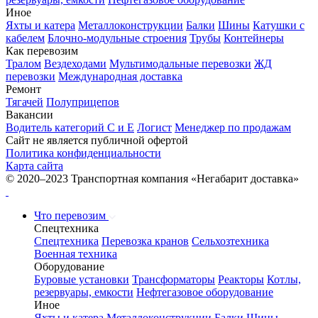
Иное
Яхты и катера
Металлоконструкции
Балки
Шины
Катушки с
кабелем
Блочно-модульные строения
Трубы
Контейнеры
Как перевозим
Тралом
Вездеходами
Мультимодальные перевозки
ЖД
перевозки
Международная доставка
Ремонт
Тягачей
Полуприцепов
Вакансии
Водитель категорий С и Е
Логист
Менеджер по продажам
Сайт не является публичной офертой
Политика конфиденциальности
Карта сайта
© 2020–2023 Транспортная компания «Негабарит доставка»
Что перевозим
Спецтехника
Спецтехника
Перевозка кранов
Сельхозтехника
Военная техника
Оборудование
Буровые установки
Трансформаторы
Реакторы
Котлы,
резервуары, емкости
Нефтегазовое оборудование
Иное
Яхты и катера
Металлоконструкции
Балки
Шины