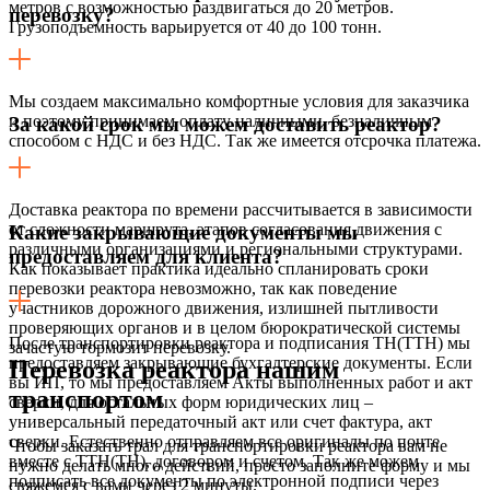
метров с возможностью раздвигаться до 20 метров.
перевозку?
Грузоподъемность варьируется от 40 до 100 тонн.
Мы создаем максимально комфортные условия для заказчика
и поэтому принимаем оплату наличными, безналичным
За какой срок мы можем доставить реактор?
способом с НДС и без НДС. Так же имеется отсрочка платежа.
Доставка реактора по времени рассчитывается в зависимости
от сложности маршрута, этапов согласования движения с
Какие закрывающие документы мы
различными организациями и региональными структурами.
предоставляем для клиента?
Как показывает практика идеально спланировать сроки
перевозки реактора невозможно, так как поведение
участников дорожного движения, излишней пытливости
проверяющих органов и в целом бюрократической системы
После транспортировки реактора и подписания ТН(ТТН) мы
зачастую тормозит перевозку.
предоставляем закрывающие бухгалтерские документы. Если
Перевозка реактора нашим
вы ИП, то мы предоставляем Акты выполненных работ и акт
транспортом
сверки, для остальных форм юридических лиц –
универсальный передаточный акт или счет фактура, акт
сверки. Естественно отправляем все оригиналы по почте
Чтобы заказать трал для транспортировки реактора вам не
вместе с ТТН(ТН), договором и счетом. Так же можем
нужно делать много действий, просто заполните форму и мы
подписать все документы по электронной подписи через
свяжемся с вами через 2 минуты.