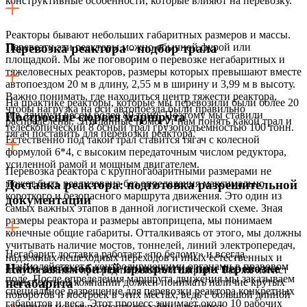
конструктивные особенности, которые влияют на перевозку.
Реакторы бывают небольших габаритных размеров и массы.
Перевезти эти реакторы можно обычной фурой или
Перевозка реактора - подбор трала
площадкой. Мы же поговорим о перевозке негабаритных и
тяжеловесных реакторов, размеры которых превышают вместе
автопоездом 20 м в длину, 2,55 м в ширину и 3,99 м в высоту.
Важно понимать, где находиться центр тяжести реактора,
На практике реакторы, которые мы перевозили были более 20
чтобы нагрузка на оси автопоезда были правильно
м в длину и весом более 80 тонн. Поэтому мы ставили
Построение сюрвея маршрута
распределены. Эти данные помогут нам понять какой трал и
телескопический 8 осный трал грузоподъемностью 100 тонн.
тягач поставить для перевозки реактора.
Естественно под такой трал ставится тягач с колесной
формулой 6*4, с высоким передаточным числом редуктора,
усиленной рамой и мощным двигателем.
Перевозка реактора с крупногабаритными размерами не
может быть реализована без определения максимально
Доставка реактора: подготовка разрешительной
короткого и безопасного маршрута движения. Это один из
документации
самых важных этапов в данной логистической схеме. Зная
размеры реактора и размеры автоприцепа, мы понимаем
конечные общие габариты. Отталкиваясь от этого, мы должны
учитывать наличие мостов, тоннелей, линий электропередач,
Негабарит доставка работает «по белому» и всегда
надземных пешеходных переходов и иных естественных и
взаимодействует с контролирующими органами в правовом
Найм автомобилей прикрытия при перевозке
искусственных преград по высоте и ширине. Так же логист
поле. После определения маршрута движения мы заказываем
транспортной компании должен понимать наличие крутых
негабарита
специальное разрешение для перевозки реактора конкретных
поворотов и построек в этих местах, ведь с большой длиной
габаритов и веса. Этот процесс занимает около 10 рабочих
автопоезд может попросту не зайти в поворот.