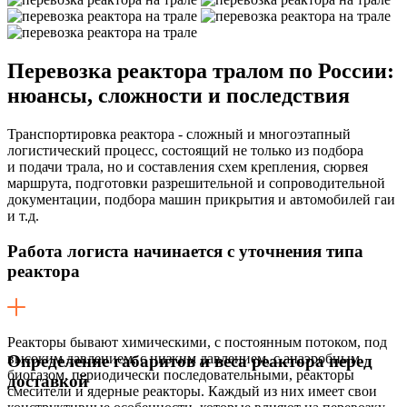
Перевозка реактора тралом по России:
нюансы, сложности и последствия
Транспортировка реактора - сложный и многоэтапный
логистический процесс, состоящий не только из подбора
и подачи трала, но и составления схем крепления, сюрвея
маршрута, подготовки разрешительной и сопроводительной
документации, подбора машин прикрытия и автомобилей гаи
и т.д.
Работа логиста начинается с уточнения типа
реактора
Реакторы бывают химическими, с постоянным потоком, под
высоким давлением, с низким давлением, с анаэробным
Определение габаритов и веса реактора перед
биогазом, периодически последовательными, реакторы
доставкой
смесители и ядерные реакторы. Каждый из них имеет свои