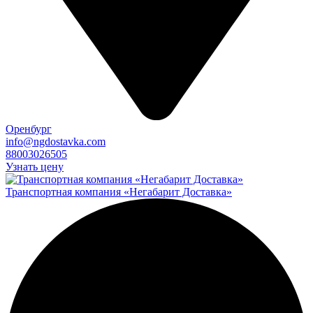
Оренбург
info@ngdostavka.com
88003026505
Узнать цену
Транспортная компания «Негабарит Доставка»