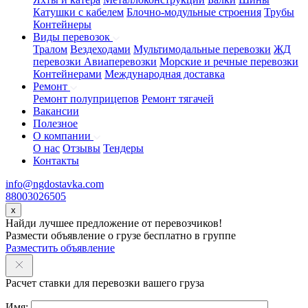
Катушки с кабелем
Блочно-модульные строения
Трубы
Контейнеры
Виды перевозок
Тралом
Вездеходами
Мультимодальные перевозки
ЖД
перевозки
Авиаперевозки
Морские и речные перевозки
Контейнерами
Международная доставка
Ремонт
Ремонт полуприцепов
Ремонт тягачей
Вакансии
Полезное
О компании
О нас
Отзывы
Тендеры
Контакты
info@ngdostavka.com
88003026505
x
Найди лучшее предложение от перевозчиков!
Размести объявление о грузе бесплатно в группе
Разместить объявление
Расчет ставки для перевозки вашего груза
Имя: