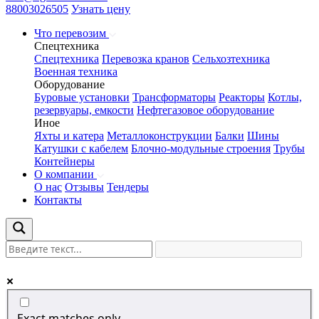
88003026505
Узнать цену
Что перевозим
Спецтехника
Спецтехника
Перевозка кранов
Сельхозтехника
Военная техника
Оборудование
Буровые установки
Трансформаторы
Реакторы
Котлы,
резервуары, емкости
Нефтегазовое оборудование
Иное
Яхты и катера
Металлоконструкции
Балки
Шины
Катушки с кабелем
Блочно-модульные строения
Трубы
Контейнеры
О компании
О нас
Отзывы
Тендеры
Контакты
Exact matches only