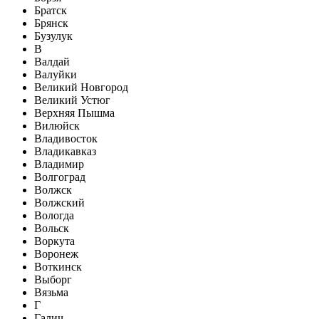
Братск
Брянск
Бузулук
В
Валдай
Валуйки
Великий Новгород
Великий Устюг
Верхняя Пышма
Вилюйск
Владивосток
Владикавказ
Владимир
Волгоград
Волжск
Волжский
Вологда
Вольск
Воркута
Воронеж
Воткинск
Выборг
Вязьма
Г
Галич