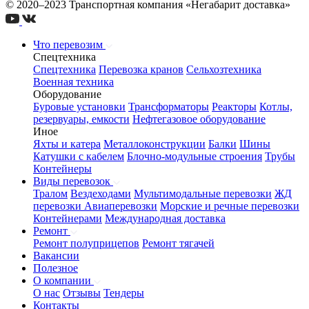
© 2020–2023 Транспортная компания «Негабарит доставка»
Что перевозим
Спецтехника
Спецтехника
Перевозка кранов
Сельхозтехника
Военная техника
Оборудование
Буровые установки
Трансформаторы
Реакторы
Котлы,
резервуары, емкости
Нефтегазовое оборудование
Иное
Яхты и катера
Металлоконструкции
Балки
Шины
Катушки с кабелем
Блочно-модульные строения
Трубы
Контейнеры
Виды перевозок
Тралом
Вездеходами
Мультимодальные перевозки
ЖД
перевозки
Авиаперевозки
Морские и речные перевозки
Контейнерами
Международная доставка
Ремонт
Ремонт полуприцепов
Ремонт тягачей
Вакансии
Полезное
О компании
О нас
Отзывы
Тендеры
Контакты