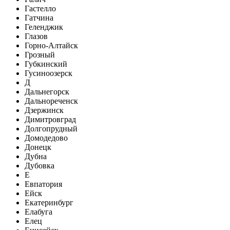
Гастелло
Гатчина
Геленджик
Глазов
Горно-Алтайск
Грозный
Губкинский
Гусиноозерск
Д
Дальнегорск
Дальнореченск
Дзержинск
Димитровград
Долгопрудный
Домодедово
Донецк
Дубна
Дубовка
Е
Евпатория
Ейск
Екатеринбург
Елабуга
Елец