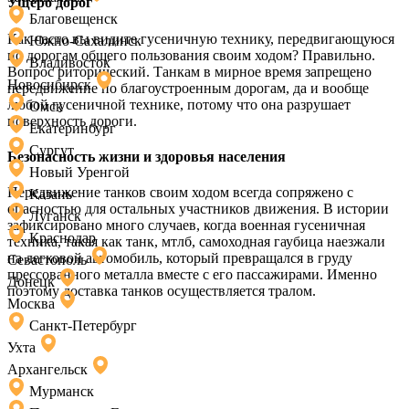
Ущерб дорог
Благовещенск
Как часто вы видите гусеничную технику, передвигающуюся
Южно-Сахалинск
по дорогам общего пользования своим ходом? Правильно.
Владивосток
Вопрос риторический. Танкам в мирное время запрещено
Новосибирск
передвижение по благоустроенным дорогам, да и вообще
любой гусеничной технике, потому что она разрушает
Омск
поверхность дороги.
Екатеринбург
Сургут
Безопасность жизни и здоровья населения
Новый Уренгой
Передвижение танков своим ходом всегда сопряжено с
Казань
опасностью для остальных участников движения. В истории
Луганск
зафиксировано много случаев, когда военная гусеничная
Краснодар
техника, такая как танк, мтлб, самоходная гаубица наезжали
на легковой автомобиль, который превращался в груду
Севастополь
прессованного металла вместе с его пассажирами. Именно
Донецк
поэтому доставка танков осуществляется тралом.
Москва
Санкт-Петербург
Ухта
Архангельск
Мурманск