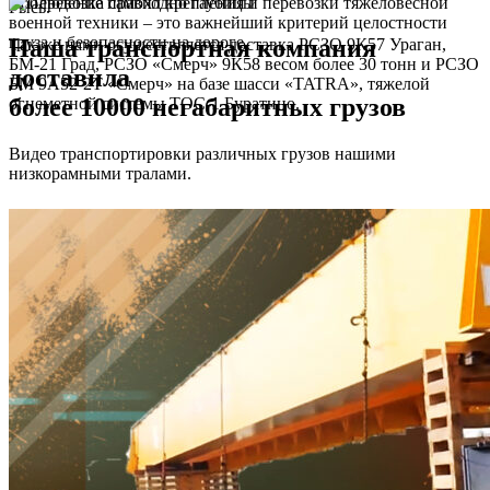
Соблюдение правил крепления и перевозки тяжеловесной
Рысь.
военной техники – это важнейший критерий целостности
груза и безопасности на дороге.
Наша транспортная компания
Так же нами осуществляется доставка РСЗО 9К57 Ураган,
БМ-21 Град, РСЗО «Смерч» 9К58 весом более 30 тонн и РСЗО
доставила
БМ 9А52-2Т «Смерч» на базе шасси «TATRA», тяжелой
более 10000 негабаритных грузов
огнеметной системы ТОС-1 Буратино.
Видео транспортировки различных грузов нашими
низкорамными тралами.