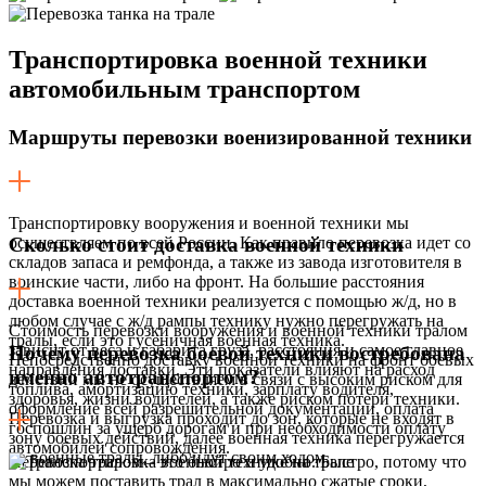
Транспортировка военной техники
автомобильным транспортом
Маршруты перевозки военизированной техники
Транспортировку вооружения и военной техники мы
осуществляем по всей России. Как правило перевозка идет со
Сколько стоит доставка военной техники
складов запаса и ремфонда, а также из завода изготовителя в
воинские части, либо на фронт. На большие расстояния
доставка военной техники реализуется с помощью ж/д, но в
любом случае с ж/д рампы технику нужно перегружать на
Стоимость перевозки вооружения и военной техники тралом
тралы, если это гусеничная военная техника.
зависит от веса и габарита груза, расстояния и самое главное
Почему перевозка боевой техники востребована
Непосредственно доставку военной техники на фронт боевых
направления доставки. Эти показатели влияют на расход
именно автотранспортом?
действий мы не осуществляем в связи с высоким риском для
топлива, амортизацию техники, зарплату водителя,
здоровья, жизни водителей, а также риском потери техники.
оформление всей разрешительной документации, оплата
Перевозка и выгрузка проходит до зон, которые не входят в
госпошлин за ущерб дорогам и при необходимости оплату
зону боевых действий, далее военная техника перегружается
автомобилей сопровождения.
на военные тралы, либо идут своим ходом.
Перевозка тралом – это быстро и удобно. Быстро, потому что
мы можем поставить трал в максимально сжатые сроки,