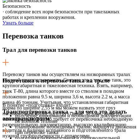
Безопасность
· соблюдение всех норм безопасности при такелажных
работах и креплении вооружения.
Узнать больше
Перевозка
танков
Трал для перевозки танков
Перевозку танков мы осуществляем на низкорамных тралах
высокой грузоподьемности. Связано это с тем, что танк, это
Подготовка к перевозке танка на трале
крупногабаритная и тяжеловесная техника. Взять, например,
танк Т-80, длина которого вместе со стволом в походном
положении равна 9.5 м, ширина 3,6 м, высота 2.2 м, а масса
равна 46 тоннам. Учитывая, что установленная габаритная
В понятие «подготовка» входит:
норма по ширине 2,55 м мы можем назвать этот груз
Транспортировка танка – для чего это делать
негабаритным. Более того груз свыше 38 тонн, является
получение информации и необходимой документации
автотранспортом
тяжеловесным. Все это требует от перевозчика необходимую
по военной технике
разрешительную документацию, высокую квалификацию
планирование необходимых тралов, маршрута движения
водителя и наличие исправного и подготовленного трала
при перевозке танка
нужной грузоподъемности с аппарелями.
подготовка разрешительной и сопроводительной