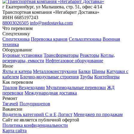
г Екатеринбург, ул Малышева, стр. 51, офис 4/14
Транспортная компания «Негабарит Доставка»
ИНН 6685197243
88003026505
info@ngdostavka.com
Что перевозим
Спецтехнику
Спецтехника
Перевозка кранов
Сельхозтехника
Военная
техника
Оборудование
Буровые установки
Трансформаторы
Реакторы
Котлы,
резервуары, емкости
Нефтегазовое оборудование
Иное
Яхты и катера
Металлоконструкции
Балки
Шины
Катушки с
кабелем
Блочно-модульные строения
Трубы
Контейнеры
Как перевозим
Тралом
Вездеходами
Мультимодальные перевозки
ЖД
перевозки
Международная доставка
Ремонт
Тягачей
Полуприцепов
Вакансии
Водитель категорий С и Е
Логист
Менеджер по продажам
Сайт не является публичной офертой
Политика конфиденциальности
Карта сайта