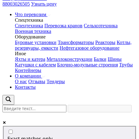
88003026505
Узнать цену
Что перевозим
Спецтехника
Спецтехника
Перевозка кранов
Сельхозтехника
Военная техника
Оборудование
Буровые установки
Трансформаторы
Реакторы
Котлы,
резервуары, емкости
Нефтегазовое оборудование
Иное
Яхты и катера
Металлоконструкции
Балки
Шины
Катушки с кабелем
Блочно-модульные строения
Трубы
Контейнеры
О компании
О нас
Отзывы
Тендеры
Контакты
Exact matches only