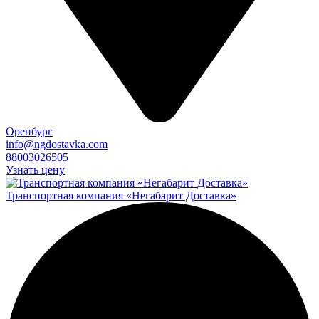
Оренбург
info@ngdostavka.com
88003026505
Узнать цену
Транспортная компания «Негабарит Доставка»