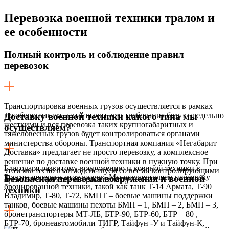
Перевозка военной техники тралом
и
ее особенности
Полный контроль и соблюдение правил
перевозок
Транспортировка военных грузов осуществляется в рамках
гособоронзаказа, а это значит, что требования будут предельно
Доставку военной техники какого типа мы
жесткими и вся перевозка таких крупногабаритных и
осуществляем?
тяжеловесных грузов будет контролироваться органами
министерства обороны. Транспортная компания «Негабарит
Доставка» предлагает не просто перевозку, а комплексное
решение по доставке военной техники в нужную точку. При
Благодаря развитому вооружению и военной техники в
этом мы тесно взаимодействуем со всеми контролирующими
России перечень этот широк. Мы осуществляем перевозку
Безопасная перевозка вооружения и военной
органами и работаем в рамках закона.
бронированной техники, такой как танк Т-14 Армата, Т-90
техники
Владимир, Т-80, Т-72, БМПТ – боевые машины поддержки
танков, боевые машины пехоты БМП – 1, БМП – 2, БМП – 3,
бронетранспортеры МТ-ЛБ, БТР-90, БТР-60, БТР – 80 ,
БТР-70, бронеавтомобили ТИГР, Тайфун -У и Тайфун-К,