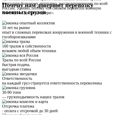
благодаря большому автопарку, рассредоточенному по всей
Почему нам доверяют перевозку
России. Удобно, потому что сможем перевезти военную
военных грузов
технику «от двери до двери».
10 лет на рынке
опыт в сложных перевозках вооружения и военной техники с
гособоронзаказами
160 тралов в собственности
возьмем любой объем техники
Тралы по всей России
быстрая подача,
выгодная ставка
Ответственность
на каждый груз страхуется ответственность перевозчика
30-90 тонн
— грузоподьемность наших тралов
Отсрочка платежа
· оплата с отсрочкой до 30 дней