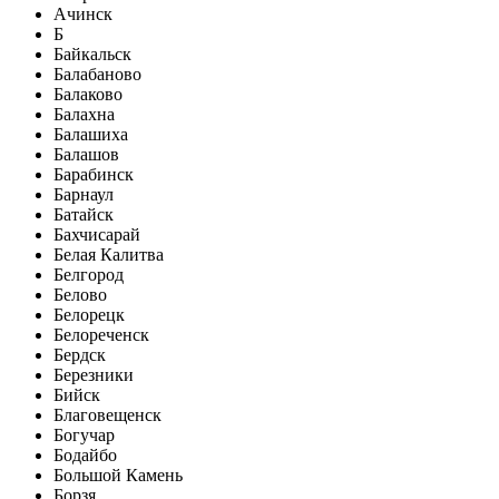
Ачинск
Б
Байкальск
Балабаново
Балаково
Балахна
Балашиха
Балашов
Барабинск
Барнаул
Батайск
Бахчисарай
Белая Калитва
Белгород
Белово
Белорецк
Белореченск
Бердск
Березники
Бийск
Благовещенск
Богучар
Бодайбо
Большой Камень
Борзя