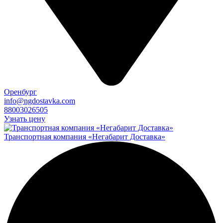
Оренбург
info@ngdostavka.com
88003026505
Узнать цену
Транспортная компания «Негабарит Доставка»