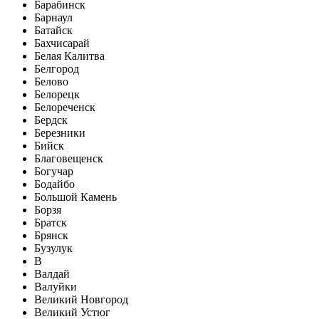
Барабинск
Барнаул
Батайск
Бахчисарай
Белая Калитва
Белгород
Белово
Белорецк
Белореченск
Бердск
Березники
Бийск
Благовещенск
Богучар
Бодайбо
Большой Камень
Борзя
Братск
Брянск
Бузулук
В
Валдай
Валуйки
Великий Новгород
Великий Устюг