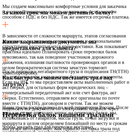
Мы создаем максимально комфортные условия для заказчика
и поэтому принимаем оплату наличными, безналичным
За какой срок мы можем доставить балку?
способом с НДС и без НДС. Так же имеется отсрочка платежа.
В зависимости от сложности маршрута, этапов согласования
движения с различными организациями и региональными
Какие закрывающие документы мы
структурами рассчитывается время доставки. Как показывает
предоставляем для клиента?
практика идеально спланировать сроки перевозки балок
невозможно, так как поведение участников дорожного
движения, излишняя пытливости проверяющих органов и в
целом бюрократическая система зачастую тормозит
После перевозки негабаритного груза и подписания ТН(ТТН)
транспортировку.
мы предоставляем закрывающие бухгалтерские документы.
Как быстро мы можем поставить трал под
Если вы ИП, то мы предоставляем акты выполненных работ и
загрузку?
акт сверки, для остальных форм юридических лиц –
универсальный передаточный акт или счет фактура, акт
сверки. Естественно, отправляем все оригиналы по почте
вместе с ТТН(ТН), договором и счетом. Так же можем
Наши тралы распределены по всей территории России. После
подписать все документы по электронной подписи через
того как от вас приходит запрос на перевозку балки, мы,
Перевозка балок нашими тралами
систему СБИС.
отталкиваясь от габаритов, массы груза, точки загрузки и
маршрута в целом определяем ближайший по месту и срокам
Чтобы заказать трал для перевозки мостовых,
выгрузки автотранспорт. Как правило поставка трала под