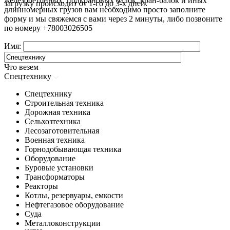
железобетонных, подкрановых балок, кран-балок и иных
загрузку происходит от 1-го до 3-х дней.
длинномерных грузов вам необходимо просто заполните
форму и мы свяжемся с вами через 2 минуты, либо позвоните
по номеру
+78003026505
Имя:
Что везем
Спецтехнику
Спецтехнику
Строительная техника
Дорожная техника
Сельхозтехника
Лесозаготовительная
Военная техника
Горнодобывающая техника
Оборудование
Буровые установки
Трансформаторы
Реакторы
Котлы, резервуары, емкости
Нефтегазовое оборудование
Cуда
Металлоконструкции