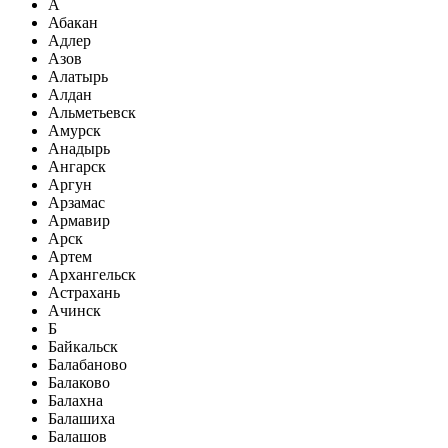
А
Абакан
Адлер
Азов
Алатырь
Алдан
Альметьевск
Амурск
Анадырь
Ангарск
Аргун
Арзамас
Армавир
Арск
Артем
Архангельск
Астрахань
Ачинск
Б
Байкальск
Балабаново
Балаково
Балахна
Балашиха
Балашов