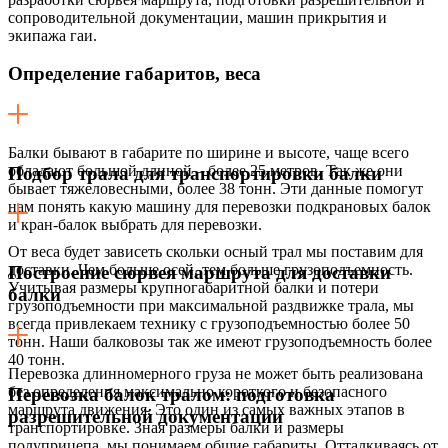
сопроводительной документации, машин прикрытия и
экипажа гаи.
Определение габаритов, веса
Балки бывают в габарите по ширине и высоте, чаще всего
обладают большой длиной – более 25 метров. Так же они
Подбор трала для транспортировки балки
бывает тяжеловесными, более 38 тонн. Эти данные помогут
нам понять какую машину для перевозки подкрановых балок
и кран-балок выбрать для перевозки.
От веса будет зависеть скольки осный трал мы поставим для
доставки. Чем больше осей, тем больше грузоподъемность.
Построение сюрвея маршрута для доставки
Учитывая размеры крупногабаритной балки и потери
балки
грузоподъемности при максимальной раздвижке трала, мы
всегда привлекаем технику с грузоподъемностью более 50
тонн. Наши балковозы так же имеют грузоподъемность более
40 тонн.
Перевозка длинномерного груза не может быть реализована
без определения максимально короткого и безопасного
Перевозка балок тралом: подготовка
маршрута движения. Это один из самых важных этапов в
разрешительной документации
транспортировке. Зная размеры балки и размеры
полуприцепа, мы понимаем общие габариты. Отталкиваясь от