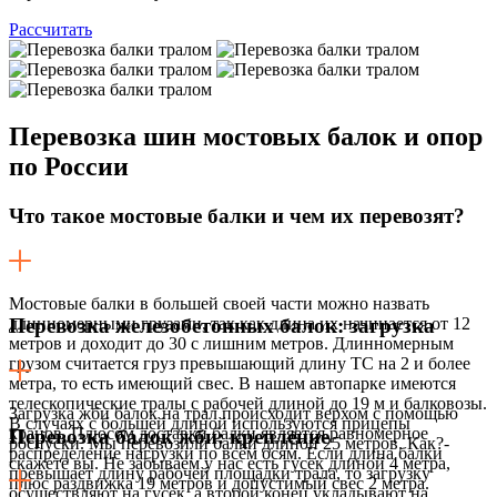
Рассчитать
Перевозка шин
мостовых балок и опор
по России
Что такое мостовые балки и чем их перевозят?
Мостовые балки в большей своей части можно назвать
длинномерными грузами, так как длина их начинается от 12
Перевозка железобетонных балок: загрузка
метров и доходит до 30 с лишним метров. Длинномерным
грузом считается груз превышающий длину ТС на 2 и более
метра, то есть имеющий свес. В нашем автопарке имеются
телескопические тралы с рабочей длиной до 19 м и балковозы.
Загрузка жби балок на трал происходит верхом с помощью
В случаях с большей длиной используются прицепы
кранов. Плюсом доставки балки является равномерное
Перевозка балок жби: крепление
роспуски. Мы перевозили балки длиной 25 метров. Как?-
распределение нагрузки по всем осям. Если длина балки
скажете вы. Не забываем у нас есть гусек длиной 4 метра,
превышает длину рабочей площадки трала, то загрузку
плюс раздвижка 19 метров и допустимый свес 2 метра.
осуществляют на гусек, а второй конец укладывают на