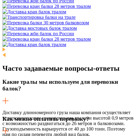
Часто задаваемые
вопросы-ответы
Какие тралы мы используем для перевозки
балок?
Доставку длинномерного груза наша компания осуществляет
телескопическими низкорамными тралами высотой 0,9 метров
Как можно оплатить перевозку?
с возможностью раздвигаться до 26 метров и балковозами.
Грузоподъемность варьируется от 40 до 100 тонн. Поэтому
нам по силам перевезти любой вид балок.