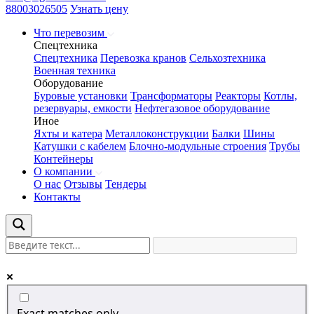
88003026505
Узнать цену
Что перевозим
Спецтехника
Спецтехника
Перевозка кранов
Сельхозтехника
Военная техника
Оборудование
Буровые установки
Трансформаторы
Реакторы
Котлы,
резервуары, емкости
Нефтегазовое оборудование
Иное
Яхты и катера
Металлоконструкции
Балки
Шины
Катушки с кабелем
Блочно-модульные строения
Трубы
Контейнеры
О компании
О нас
Отзывы
Тендеры
Контакты
Exact matches only