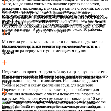
этого, мы должны учитывать наличие крутых поворотов,
движения в населенных пунктах и наличие строений, которые
Негабарит доставка работает «по белому» и всегда
усложняют повороты с такой длиной. Ведь автопоезд с
взаимодействует с контролирующими органами в правовом
Как доставляют балку к местам загрузки и
большой длиной попросту может не зайти в поворот. Главное
поле. После определения маршрута движения мы заказываем
в сюрвее маршрута это обеспечение безопасности движения.
выгрузки
специальное разрешение для перевозки катушек конкретных
Отсутствие построения расчета маршрута приводит к порче
габаритов и веса. Этот процесс занимает около 10 рабочих
или уничтожению груза, дтп на дороге.
дней.
Мы всегда уточняем о возможности не только подъехать на
площадку для загрузки и выгрузки, но и возможности
Расчет и создание схемы крепления балки на
безопасно развернуться с уже имеющимся грузом.
трале
Недостаточно просто загрузить балку на трал, нужно еще его
правильно закрепить (обвязать), чтобы не было ни малейшего
Найм автомобилей сопровождения и экипажа
продольно-поперечного движения. Наш инженер делает
ГАИ
точный расчет и схему крепления груза для водителя.
Определяет точки крепления, какие приспособления для
крепления использовать с учетом показателей разрывной
нагрузки. Мы используем грузовые и тяговые цепи 10-ки и
Для обеспечения безопасного движения при перевозке балки
13-ки , талрепы и стяжные ленты имеющие сертификаты
длиной более 25 метров мы привлекаем свои автомобили
Перевозка балок не начинается без схемы крепления груза и
качества.
прикрытия, которые благодаря проблесковым маячкам,
самого крепления