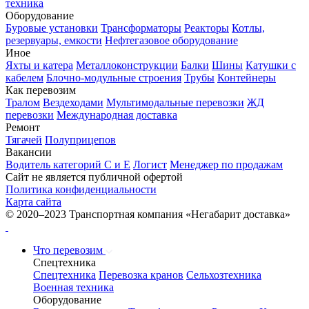
техника
Оборудование
Буровые установки
Трансформаторы
Реакторы
Котлы,
резервуары, емкости
Нефтегазовое оборудование
Иное
Яхты и катера
Металлоконструкции
Балки
Шины
Катушки с
кабелем
Блочно-модульные строения
Трубы
Контейнеры
Как перевозим
Тралом
Вездеходами
Мультимодальные перевозки
ЖД
перевозки
Международная доставка
Ремонт
Тягачей
Полуприцепов
Вакансии
Водитель категорий С и Е
Логист
Менеджер по продажам
Сайт не является публичной офертой
Политика конфиденциальности
Карта сайта
© 2020–2023 Транспортная компания «Негабарит доставка»
Что перевозим
Спецтехника
Спецтехника
Перевозка кранов
Сельхозтехника
Военная техника
Оборудование