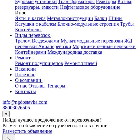
Буровые установки
Трансформаторы
Реакторы
Котлы,
резервуары, емкости
Нефтегазовое оборудование
Иное
Яхты и катера
Металлоконструкции
Балки
Шины
Катушки с кабелем
Блочно-модульные строения
Трубы
Контейнеры
Виды перевозок
Тралом
Вездеходами
Мультимодальные перевозки
ЖД
перевозки
Авиаперевозки
Морские и речные перевозки
Контейнерами
Международная доставка
Ремонт
Ремонт полуприцепов
Ремонт тягачей
Вакансии
Полезное
О компании
О нас
Отзывы
Тендеры
Контакты
info@ngdostavka.com
88003026505
x
Найди лучшее предложение от перевозчиков!
Размести объявление о грузе бесплатно в группе
Разместить объявление