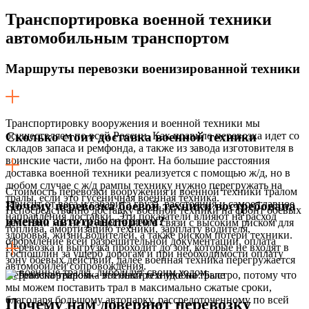
Транспортировка военной техники
автомобильным транспортом
Маршруты перевозки военизированной техники
Транспортировку вооружения и военной техники мы
осуществляем по всей России. Как правило перевозка идет со
Сколько стоит доставка военной техники
складов запаса и ремфонда, а также из завода изготовителя в
воинские части, либо на фронт. На большие расстояния
доставка военной техники реализуется с помощью ж/д, но в
любом случае с ж/д рампы технику нужно перегружать на
Стоимость перевозки вооружения и военной техники тралом
тралы, если это гусеничная военная техника.
зависит от веса и габарита груза, расстояния и самое главное
Почему перевозка боевой техники востребована
Непосредственно доставку военной техники на фронт боевых
направления доставки. Эти показатели влияют на расход
именно автотранспортом?
действий мы не осуществляем в связи с высоким риском для
топлива, амортизацию техники, зарплату водителя,
здоровья, жизни водителей, а также риском потери техники.
оформление всей разрешительной документации, оплата
Перевозка и выгрузка проходит до зон, которые не входят в
госпошлин за ущерб дорогам и при необходимости оплату
зону боевых действий, далее военная техника перегружается
автомобилей сопровождения.
на военные тралы, либо идут своим ходом.
Перевозка тралом – это быстро и удобно. Быстро, потому что
мы можем поставить трал в максимально сжатые сроки,
благодаря большому автопарку, рассредоточенному по всей
Почему нам доверяют перевозку