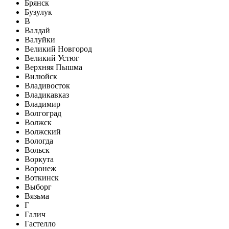
Брянск
Бузулук
В
Валдай
Валуйки
Великий Новгород
Великий Устюг
Верхняя Пышма
Вилюйск
Владивосток
Владикавказ
Владимир
Волгоград
Волжск
Волжский
Вологда
Вольск
Воркута
Воронеж
Воткинск
Выборг
Вязьма
Г
Галич
Гастелло