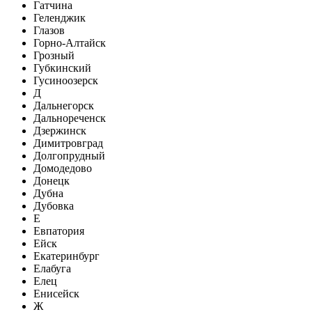
Гатчина
Геленджик
Глазов
Горно-Алтайск
Грозный
Губкинский
Гусиноозерск
Д
Дальнегорск
Дальнореченск
Дзержинск
Димитровград
Долгопрудный
Домодедово
Донецк
Дубна
Дубовка
Е
Евпатория
Ейск
Екатеринбург
Елабуга
Елец
Енисейск
Ж