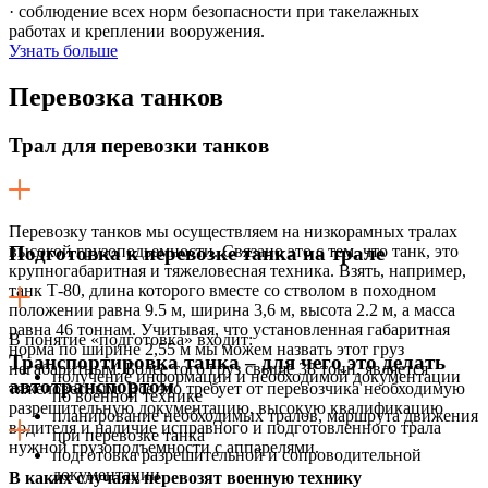
· соблюдение всех норм безопасности при такелажных
работах и креплении вооружения.
Узнать больше
Перевозка
танков
Трал для перевозки танков
Перевозку танков мы осуществляем на низкорамных тралах
высокой грузоподьемности. Связано это с тем, что танк, это
Подготовка к перевозке танка на трале
крупногабаритная и тяжеловесная техника. Взять, например,
танк Т-80, длина которого вместе со стволом в походном
положении равна 9.5 м, ширина 3,6 м, высота 2.2 м, а масса
равна 46 тоннам. Учитывая, что установленная габаритная
В понятие «подготовка» входит:
норма по ширине 2,55 м мы можем назвать этот груз
Транспортировка танка – для чего это делать
негабаритным. Более того груз свыше 38 тонн, является
получение информации и необходимой документации
автотранспортом
тяжеловесным. Все это требует от перевозчика необходимую
по военной технике
разрешительную документацию, высокую квалификацию
планирование необходимых тралов, маршрута движения
водителя и наличие исправного и подготовленного трала
при перевозке танка
нужной грузоподъемности с аппарелями.
подготовка разрешительной и сопроводительной
документации
В каких случаях перевозят военную технику