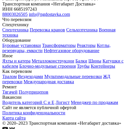
Транспортная компания «Негабарит Доставка»
ИНН 6685197243
88003026505
info@ngdostavka.com
Что перевозим
Спецтехнику
Спецтехника
Перевозка кранов
Сельхозтехника
Военная
техника
Оборудование
Буровые установки
Трансформаторы
Реакторы
Котлы,
резервуары, емкости
Нефтегазовое оборудование
Иное
Яхты и катера
Металлоконструкции
Балки
Шины
Катушки с
кабелем
Блочно-модульные строения
Трубы
Контейнеры
Как перевозим
Тралом
Вездеходами
Мультимодальные перевозки
ЖД
перевозки
Международная доставка
Ремонт
Тягачей
Полуприцепов
Вакансии
Водитель категорий С и Е
Логист
Менеджер по продажам
Сайт не является публичной офертой
Политика конфиденциальности
Карта сайта
© 2020–2023 Транспортная компания «Негабарит доставка»