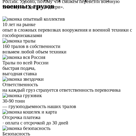
России. Удобно, потому что сможем перевезти военную
военных грузов
технику «от двери до двери».
10 лет на рынке
опыт в сложных перевозках вооружения и военной техники с
гособоронзаказами
160 тралов в собственности
возьмем любой объем техники
Тралы по всей России
быстрая подача,
выгодная ставка
Ответственность
на каждый груз страхуется ответственность перевозчика
30-90 тонн
— грузоподьемность наших тралов
Отсрочка платежа
· оплата с отсрочкой до 30 дней
Безопасность