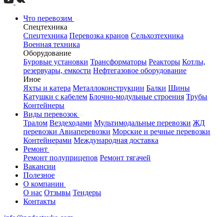
Что перевозим
Спецтехника
Спецтехника
Перевозка кранов
Сельхозтехника
Военная техника
Оборудование
Буровые установки
Трансформаторы
Реакторы
Котлы,
резервуары, емкости
Нефтегазовое оборудование
Иное
Яхты и катера
Металлоконструкции
Балки
Шины
Катушки с кабелем
Блочно-модульные строения
Трубы
Контейнеры
Виды перевозок
Тралом
Вездеходами
Мультимодальные перевозки
ЖД
перевозки
Авиаперевозки
Морские и речные перевозки
Контейнерами
Международная доставка
Ремонт
Ремонт полуприцепов
Ремонт тягачей
Вакансии
Полезное
О компании
О нас
Отзывы
Тендеры
Контакты