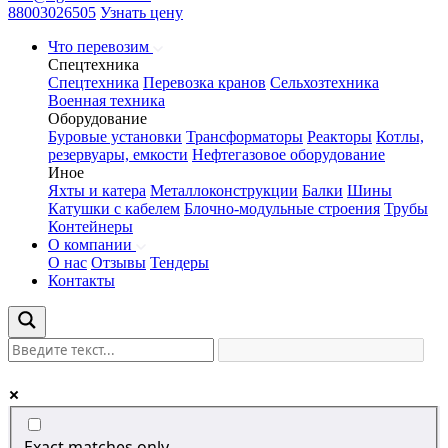
88003026505
Узнать цену
Что перевозим
Спецтехника
Спецтехника
Перевозка кранов
Сельхозтехника
Военная техника
Оборудование
Буровые установки
Трансформаторы
Реакторы
Котлы,
резервуары, емкости
Нефтегазовое оборудование
Иное
Яхты и катера
Металлоконструкции
Балки
Шины
Катушки с кабелем
Блочно-модульные строения
Трубы
Контейнеры
О компании
О нас
Отзывы
Тендеры
Контакты
Exact matches only