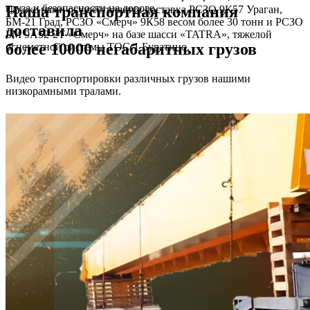
груза и безопасности на дороге.
Наша транспортная компания
Так же нами осуществляется доставка РСЗО 9К57 Ураган,
БМ-21 Град, РСЗО «Смерч» 9К58 весом более 30 тонн и РСЗО
доставила
БМ 9А52-2Т «Смерч» на базе шасси «TATRA», тяжелой
более 10000 негабаритных грузов
огнеметной системы ТОС-1 Буратино.
Видео транспортировки различных грузов нашими
низкорамными тралами.