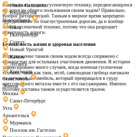
Как часто вы видите гусеничную технику, передвигающуюся
Южно-Сахалинск
по дорогам общего пользования своим ходом? Правильно.
Владивосток
Вопрос риторический. Танкам в мирное время запрещено
Новосибирск
передвижение по благоустроенным дорогам, да и вообще
любой гусеничной технике, потому что она разрушает
Омск
поверхность дороги.
Екатеринбург
Сургут
Безопасность жизни и здоровья населения
Новый Уренгой
Передвижение танков своим ходом всегда сопряжено с
Казань
опасностью для остальных участников движения. В истории
Луганск
зафиксировано много случаев, когда военная гусеничная
Краснодар
техника, такая как танк, мтлб, самоходная гаубица наезжали
на легковой автомобиль, который превращался в груду
Севастополь
прессованного металла вместе с его пассажирами. Именно
Донецк
поэтому доставка танков осуществляется тралом.
Москва
Санкт-Петербург
Ухта
Архангельск
Мурманск
Поселок им. Гастелло