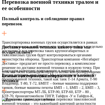
Перевозка военной техники тралом
и
ее особенности
Полный контроль и соблюдение правил
перевозок
Транспортировка военных грузов осуществляется в рамках
гособоронзаказа, а это значит, что требования будут предельно
Доставку военной техники какого типа мы
жесткими и вся перевозка таких крупногабаритных и
осуществляем?
тяжеловесных грузов будет контролироваться органами
министерства обороны. Транспортная компания «Негабарит
Доставка» предлагает не просто перевозку, а комплексное
решение по доставке военной техники в нужную точку. При
Благодаря развитому вооружению и военной техники в
этом мы тесно взаимодействуем со всеми контролирующими
России перечень этот широк. Мы осуществляем перевозку
Безопасная перевозка вооружения и военной
органами и работаем в рамках закона.
бронированной техники, такой как танк Т-14 Армата, Т-90
техники
Владимир, Т-80, Т-72, БМПТ – боевые машины поддержки
танков, боевые машины пехоты БМП – 1, БМП – 2, БМП – 3,
бронетранспортеры МТ-ЛБ, БТР-90, БТР-60, БТР – 80 ,
БТР-70, бронеавтомобили ТИГР, Тайфун -У и Тайфун-К,
Соблюдение правил крепления и перевозки тяжеловесной
Рысь.
военной техники – это важнейший критерий целостности