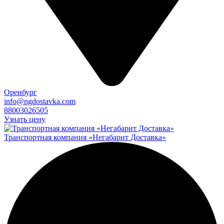
Оренбург
info@ngdostavka.com
88003026505
Узнать цену
Транспортная компания «Негабарит Доставка»