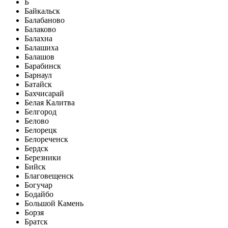
Б
Байкальск
Балабаново
Балаково
Балахна
Балашиха
Балашов
Барабинск
Барнаул
Батайск
Бахчисарай
Белая Калитва
Белгород
Белово
Белорецк
Белореченск
Бердск
Березники
Бийск
Благовещенск
Богучар
Бодайбо
Большой Камень
Борзя
Братск