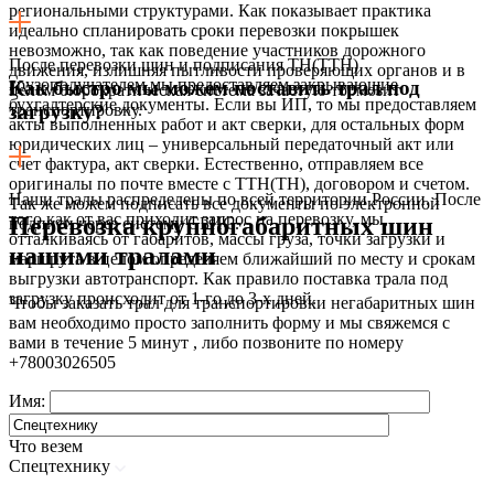
региональными структурами. Как показывает практика
идеально спланировать сроки перевозки покрышек
невозможно, так как поведение участников дорожного
После перевозки шин и подписания ТН(ТТН)
движения, излишняя пытливости проверяющих органов и в
грузополучателем мы предоставляем закрывающие
Как быстро мы можем поставить трал под
целом бюрократическая система зачастую тормозит
бухгалтерские документы. Если вы ИП, то мы предоставляем
транспортировку.
загрузку?
акты выполненных работ и акт сверки, для остальных форм
юридических лиц – универсальный передаточный акт или
счет фактура, акт сверки. Естественно, отправляем все
оригиналы по почте вместе с ТТН(ТН), договором и счетом.
Наши тралы распределены по всей территории России. После
Так же можем подписать все документы по электронной
того как от вас приходит запрос на перевозку, мы,
Перевозка крупногабаритных шин
подписи через систему СБИС.
отталкиваясь от габаритов, массы груза, точки загрузки и
нашими тралами
маршрута в целом определяем ближайший по месту и срокам
выгрузки автотранспорт. Как правило поставка трала под
загрузку происходит от 1-го до 3-х дней.
Чтобы заказать трал для транспортировки негабаритных шин
вам необходимо просто заполнить форму и мы свяжемся с
вами в течение 5 минут , либо позвоните по номеру
+78003026505
Имя:
Что везем
Спецтехнику