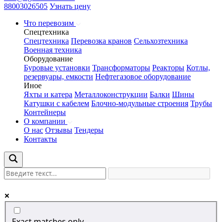
88003026505
Узнать цену
Что перевозим
Спецтехника
Спецтехника
Перевозка кранов
Сельхозтехника
Военная техника
Оборудование
Буровые установки
Трансформаторы
Реакторы
Котлы,
резервуары, емкости
Нефтегазовое оборудование
Иное
Яхты и катера
Металлоконструкции
Балки
Шины
Катушки с кабелем
Блочно-модульные строения
Трубы
Контейнеры
О компании
О нас
Отзывы
Тендеры
Контакты
Exact matches only