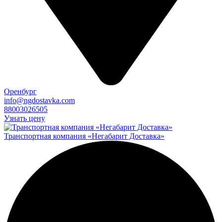
Оренбург
info@ngdostavka.com
88003026505
Узнать цену
Транспортная компания «Негабарит Доставка»