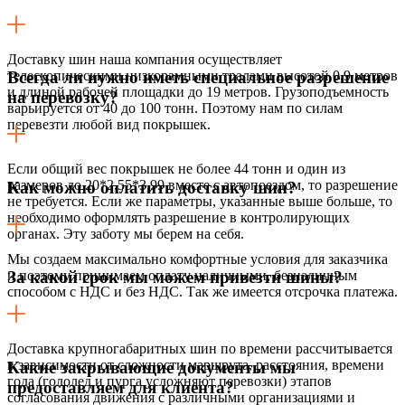
Доставку шин наша компания осуществляет
телескопическими низкорамными тралами высотой 0,9 метров
Всегда ли нужно иметь специальное разрешение
и длиной рабочей площадки до 19 метров. Грузоподъемность
на перевозку?
варьируется от 40 до 100 тонн. Поэтому нам по силам
перевезти любой вид покрышек.
Если общий вес покрышек не более 44 тонн и один из
размеров до 20*2,55*3,99 вместе с автопоездом, то разрешение
Как можно оплатить доставку шин?
не требуется. Если же параметры, указанные выше больше, то
необходимо оформлять разрешение в контролирующих
органах. Эту заботу мы берем на себя.
Мы создаем максимально комфортные условия для заказчика
и поэтому принимаем оплату наличными, безналичным
За какой срок мы можем привезти шины?
способом с НДС и без НДС. Так же имеется отсрочка платежа.
Доставка крупногабаритных шин по времени рассчитывается
в зависимости от сложности маршрута, расстояния, времени
Какие закрывающие документы мы
года (гололед и пурга усложняют перевозки) этапов
предоставляем для клиента?
согласования движения с различными организациями и