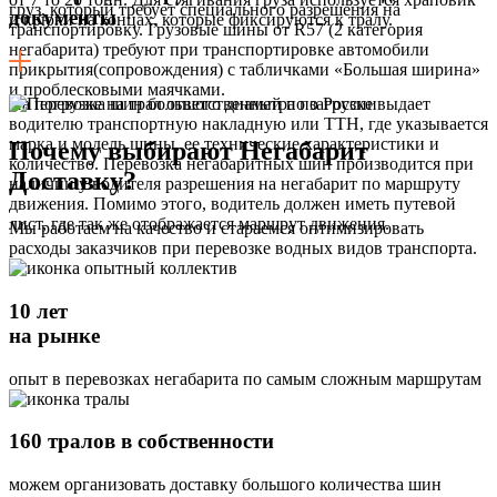
груз, который требует специального разрешения на
документы
и крюки на концах, которые фиксируются к тралу.
транспортировку. Грузовые шины от R57 (2 категория
негабарита) требуют при транспортировке автомобили
прикрытия(сопровождения) с табличками «Большая ширина»
и проблесковыми маячками.
На погрузке на трал ответственный по загрузке выдает
водителю транспортную накладную или ТТН, где указывается
марка и модель шины, ее технические характеристики и
Почему выбирают Негабарит
количество. Перевозка негабаритных шин производится при
Доставку?
наличии у водителя разрешения на негабарит по маршруту
движения. Помимо этого, водитель должен иметь путевой
лист, где так же отображается маршрут движения.
Мы работаем на качество и стараемся оптимизировать
расходы заказчиков при перевозке водных видов транспорта.
10 лет
на рынке
опыт в перевозках негабарита по самым сложным маршрутам
160 тралов в собственности
можем организовать доставку большого количества шин