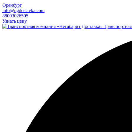
Оренбург
info@ngdostavka.com
88003026505
Узнать цену
Транспортная