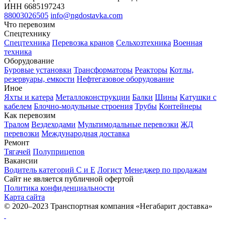
ИНН 6685197243
88003026505
info@ngdostavka.com
Что перевозим
Спецтехнику
Спецтехника
Перевозка кранов
Сельхозтехника
Военная
техника
Оборудование
Буровые установки
Трансформаторы
Реакторы
Котлы,
резервуары, емкости
Нефтегазовое оборудование
Иное
Яхты и катера
Металлоконструкции
Балки
Шины
Катушки с
кабелем
Блочно-модульные строения
Трубы
Контейнеры
Как перевозим
Тралом
Вездеходами
Мультимодальные перевозки
ЖД
перевозки
Международная доставка
Ремонт
Тягачей
Полуприцепов
Вакансии
Водитель категорий С и Е
Логист
Менеджер по продажам
Сайт не является публичной офертой
Политика конфиденциальности
Карта сайта
© 2020–2023 Транспортная компания «Негабарит доставка»