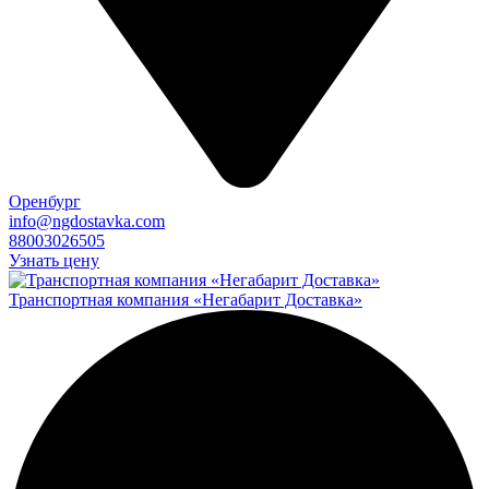
Оренбург
info@ngdostavka.com
88003026505
Узнать цену
Транспортная компания «Негабарит Доставка»