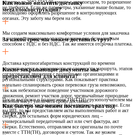
размеры до 20*2,55*3,99 вместе с автопоездом, то разрешение
Как можно оплатить доставку
не требуется. Если же параметры, указанные выше больше, то
металлоконструкций?
необходимо оформлять разрешение в контролирующих
органах. Эту заботу мы берем на себя.
Мы создаем максимально комфортные условия для заказчика
и поэтому принимаем оплату наличными, безналичным
За какой срок мы можем доставить груз?
способом с НДС и без НДС. Так же имеется отсрочка платежа.
Доставка крупногабаритных конструкций по времени
рассчитывается в зависимости от сложности маршрута, этапов
Какие закрывающие документы мы
согласования движения с различными организациями и
предоставляем для клиента?
региональными структурами. Как показывает практика
идеально спланировать сроки перевозки груза невозможно,
так как небезопасное поведение участников дорожного
движения, ремонт участков дорог, чрезвычайные природные
После выгрузки и подписания ТН(ТТН) грузополучателем мы
явления могут увеличить сроки доставки.
предоставляем закрывающие бухгалтерские документы. Если
Как быстро мы можем поставить трал под
вы ИП, то мы предоставляем акты выполненных работ и акт
загрузку?
сверки, для остальных форм юридических лиц –
универсальный передаточный акт или счет фактура, акт
сверки. Естественно, отправляем все оригиналы по почте
вместе с ТТН(ТН), договором и счетом. Так же можем