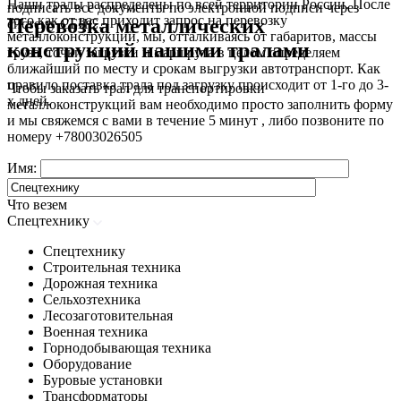
Наши тралы распределены по всей территории России. После
подписать все документы по электронной подписи через
того как от вас приходит запрос на перевозку
Перевозка металлических
систему СБИС.
металлоконструкций, мы, отталкиваясь от габаритов, массы
конструкций нашими тралами
груза, точки загрузки и маршрута в целом определяем
ближайший по месту и срокам выгрузки автотранспорт. Как
правило поставка трала под загрузку происходит от 1-го до 3-
Чтобы заказать трал для транспортировки
х дней.
металлоконструкций вам необходимо просто заполнить форму
и мы свяжемся с вами в течение 5 минут , либо позвоните по
номеру
+78003026505
Имя:
Что везем
Спецтехнику
Спецтехнику
Строительная техника
Дорожная техника
Сельхозтехника
Лесозаготовительная
Военная техника
Горнодобывающая техника
Оборудование
Буровые установки
Трансформаторы