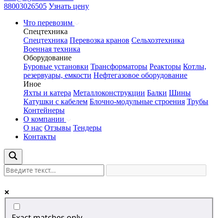
88003026505
Узнать цену
Что перевозим
Спецтехника
Спецтехника
Перевозка кранов
Сельхозтехника
Военная техника
Оборудование
Буровые установки
Трансформаторы
Реакторы
Котлы,
резервуары, емкости
Нефтегазовое оборудование
Иное
Яхты и катера
Металлоконструкции
Балки
Шины
Катушки с кабелем
Блочно-модульные строения
Трубы
Контейнеры
О компании
О нас
Отзывы
Тендеры
Контакты
Exact matches only