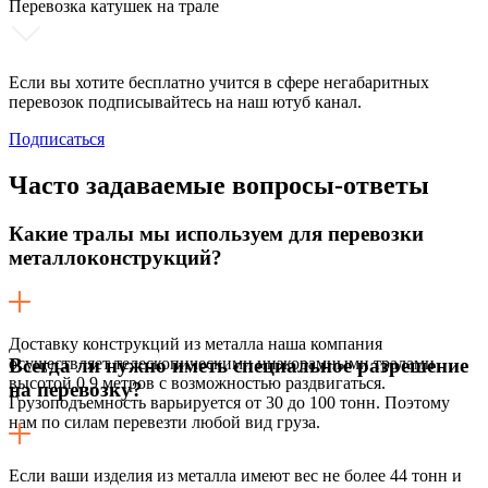
Перевозка катушек на трале
Если вы хотите бесплатно учится в сфере негабаритных
перевозок подписывайтесь на наш ютуб канал.
Подписаться
Часто задаваемые
вопросы-ответы
Какие тралы мы используем для перевозки
металлоконструкций?
Доставку конструкций из металла наша компания
осуществляет телескопическими низкорамными тралами
Всегда ли нужно иметь специальное разрешение
высотой 0,9 метров с возможностью раздвигаться.
на перевозку?
Грузоподъемность варьируется от 30 до 100 тонн. Поэтому
нам по силам перевезти любой вид груза.
Если ваши изделия из металла имеют вес не более 44 тонн и