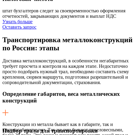
штат бухгалтеров следит за своевременностью оформления
отчетностей, закрывающих документов и выплат НДС
Узнать больше
Оставить запрос
Транспортировка металлоконструкций
по России:
этапы
Доставка металлоконструкций, в особенности негабаритных
требует просчета и контроля на каждом этапе. Недостаточно
просто подобрать нужный трал, необходимо составить схему
крепления, сюрвея маршрута, подготовки разрешительной и
сопроводительной документации, страхования.
Определение габаритов, веса металлических
конструкций
Конструкции из металла бывает как в габарите, так и
крупногабаритными. Так же они бывают тяжеловесными,
Подбор трала для транспортировки