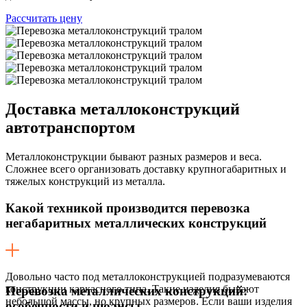
Рассчитать цену
Доставка
металлоконструкций
автотранспортом
Металлоконструкции бывают разных размеров и веса.
Сложнее всего организовать доставку крупногабаритных и
тяжелых конструкций из металла.
Какой техникой производится перевозка
негабаритных металлических конструкций
Довольно часто под металлоконструкцией подразумеваются
конструкции каркасного типа. Такие изделия бывают
Перевозка металлических конструкций:
небольшой массы, но крупных размеров. Если ваши изделия
особенности и нюансы