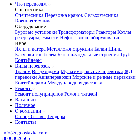
Что перевозим
Спецтехника
Спецтехника
Перевозка кранов
Сельхозтехника
Военная техника
Оборудование
Буровые установки
Трансформаторы
Реакторы
Котлы,
резервуары, емкости
Нефтегазовое оборудование
Иное
Яхты и катера
Металлоконструкции
Балки
Шины
Катушки с кабелем
Блочно-модульные строения
Трубы
Контейнеры
Виды перевозок
Тралом
Вездеходами
Мультимодальные перевозки
ЖД
перевозки
Авиаперевозки
Морские и речные перевозки
Контейнерами
Международная доставка
Ремонт
Ремонт полуприцепов
Ремонт тягачей
Вакансии
Полезное
О компании
О нас
Отзывы
Тендеры
Контакты
info@ngdostavka.com
88003026505