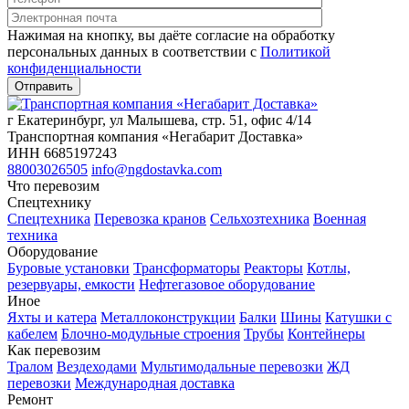
Нажимая на кнопку, вы даёте согласие на обработку
персональных данных в соответствии c
Политикой
конфиденциальности
г Екатеринбург, ул Малышева, стр. 51, офис 4/14
Транспортная компания «Негабарит Доставка»
ИНН 6685197243
88003026505
info@ngdostavka.com
Что перевозим
Спецтехнику
Спецтехника
Перевозка кранов
Сельхозтехника
Военная
техника
Оборудование
Буровые установки
Трансформаторы
Реакторы
Котлы,
резервуары, емкости
Нефтегазовое оборудование
Иное
Яхты и катера
Металлоконструкции
Балки
Шины
Катушки с
кабелем
Блочно-модульные строения
Трубы
Контейнеры
Как перевозим
Тралом
Вездеходами
Мультимодальные перевозки
ЖД
перевозки
Международная доставка
Ремонт