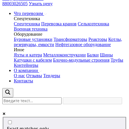
88003026505
Узнать цену
Что перевозим
Спецтехника
Спецтехника
Перевозка кранов
Сельхозтехника
Военная техника
Оборудование
Буровые установки
Трансформаторы
Реакторы
Котлы,
резервуары, емкости
Нефтегазовое оборудование
Иное
Яхты и катера
Металлоконструкции
Балки
Шины
Катушки с кабелем
Блочно-модульные строения
Трубы
Контейнеры
О компании
О нас
Отзывы
Тендеры
Контакты
Exact matches only