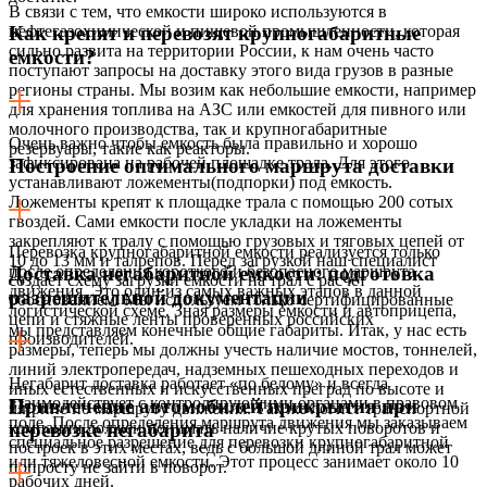
В связи с тем, что емкости широко используются в
нефтегазохимической и пищевой промышленности, которая
Как крепят и перевозят крупногабаритные
сильно развита на территории России, к нам очень часто
емкости?
поступают запросы на доставку этого вида грузов в разные
регионы страны. Мы возим как небольшие емкости, например
для хранения топлива на АЗС или емкостей для пивного или
молочного производства, так и крупногабаритные
Очень важно чтобы емкость была правильно и хорошо
резервуары, такие как реакторы.
зафиксирована на рабочей площадке трала. Для этого
Построение оптимального маршрута доставки
устанавливают ложементы(подпорки) под емкость.
Ложементы крепят к площадке трала с помощью 200 сотых
гвоздей. Сами емкости после укладки на ложементы
закрепляют к тралу с помощью грузовых и тяговых цепей от
Перевозка крупногабаритной емкости реализуется только
10 до 13 мм и талрепов. Перед загрузкой наш специалист
после определения короткого и безопасного маршрута
Доставка негабаритной емкости: подготовка
создает схему загрузки емкости на трал с расчет
движения. Это один из самых важных этапов в данной
разрешительной документации
обоснованием. Мы используем только сертифицированные
логистической схеме. Зная размеры емкости и автоприцепа,
цепи и стяжные ленты проверенных российских
мы представляем конечные общие габариты. Итак, у нас есть
производителей.
размеры, теперь мы должны учесть наличие мостов, тоннелей,
линий электропередач, надземных пешеходных переходов и
Негабарит доставка работает «по белому» и всегда
иных естественных и искусственных преград по высоте и
взаимодействует с контролирующими органами в правовом
Привлечение автомобилей прикрытия при
ширине по маршруту движения. Так же логист транспортной
поле. После определения маршрута движения мы заказываем
компании должен понимать наличие крутых поворотов и
перевозке негабарита
специальное разрешение для перевозки крупногабаритной
построек в этих местах, ведь с большой длиной трал может
или тяжеловесной емкости. Этот процесс занимает около 10
попросту не зайти в поворот.
рабочих дней.