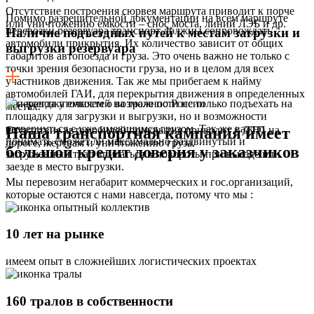
Отсутствие построения сюрвея маршрута приводит к порче
Помимо разрешительной документации на всем маршруте
или уничтожению емкости – снос моста, линий ЛЭБ и др.
перевозки резервуара транспорт должны сопровождать
Наличие подъездных путей к местам загрузки и
автомобили прикрытия. Их количество зависит от общих
выгрузки резервуара
габаритов автопоезда и груза. Это очень важно не только с
точки зрения безопасности груза, но и в целом для всех
участников движения. Так же мы прибегаем к найму
автомобилей ГАИ, для перекрытия движения в определенных
Мы всегда уточняем о возможности не только подъехать на
местах.
площадку для загрузки и выгрузки, но и возможности
развернуться с уже имеющимся грузом. Так же важно
Наша транспортная кампания имеет
Отсутствие автомобилей прикрытия приводит к ДТП на
понимать сможет ли максимально раздвинутый и
дороге, жертвам и уничтожению груза.
большой кредит доверия у заказчиков
загруженный трал вписаться в повороты при выезде или
заезде в место выгрузки.
Мы перевозим негабарит коммерческих и гос.организаций,
которые остаются с нами навсегда, потому что мы :
10 лет на рынке
имеем опыт в сложнейших логистических проектах
160 тралов в собственности