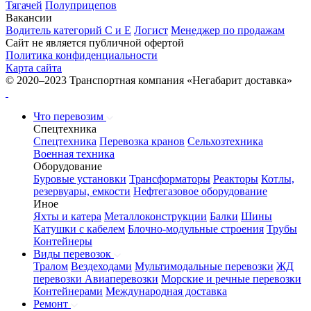
Тягачей
Полуприцепов
Вакансии
Водитель категорий С и Е
Логист
Менеджер по продажам
Сайт не является публичной офертой
Политика конфиденциальности
Карта сайта
© 2020–2023 Транспортная компания «Негабарит доставка»
Что перевозим
Спецтехника
Спецтехника
Перевозка кранов
Сельхозтехника
Военная техника
Оборудование
Буровые установки
Трансформаторы
Реакторы
Котлы,
резервуары, емкости
Нефтегазовое оборудование
Иное
Яхты и катера
Металлоконструкции
Балки
Шины
Катушки с кабелем
Блочно-модульные строения
Трубы
Контейнеры
Виды перевозок
Тралом
Вездеходами
Мультимодальные перевозки
ЖД
перевозки
Авиаперевозки
Морские и речные перевозки
Контейнерами
Международная доставка
Ремонт