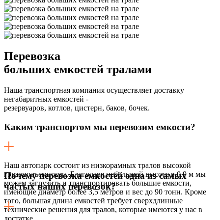
Перевозка
больших емкостей тралами
Наша транспортная компания осуществляет доставку
негабаритных емкостей -
резервуаров, котлов, цистерн, баков, бочек.
Каким транспортом мы перевозим емкости?
Наш автопарк состоит из низкорамных тралов высокой
грузоподъемности. Благодаря небольшой высоте в 0.9 м мы
Почему перевозка емкостей одна из самых
можем загрузить и транспортировать большие емкости,
частых наших перевозок?
имеющие диаметр более 3,5 метров и вес до 90 тонн. Кроме
того, большая длина емкостей требует сверхдлинные
технические решения для тралов, которые имеются у нас в
достатке.