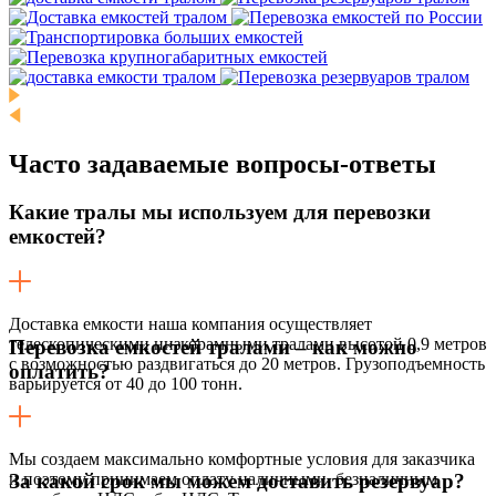
Часто задаваемые
вопросы-ответы
Какие тралы мы используем для перевозки
емкостей?
Доставка емкости наша компания осуществляет
телескопическими низкорамными тралами высотой 0,9 метров
Перевозка емкостей тралами – как можно
с возможностью раздвигаться до 20 метров. Грузоподъемность
оплатить?
варьируется от 40 до 100 тонн.
Мы создаем максимально комфортные условия для заказчика
и поэтому принимаем оплату наличными, безналичным
За какой срок мы можем доставить резервуар?