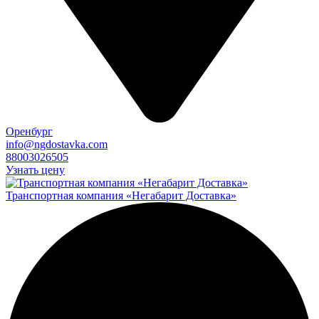
Оренбург
info@ngdostavka.com
88003026505
Узнать цену
Транспортная компания «Негабарит Доставка»